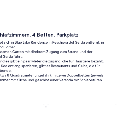
chlafzimmern, 4 Betten, Parkplatz
t sich in Blue Lake Residence in Peschiera del Garda entfernt, in
nd Fornaci.
samen Garten mit direktem Zugang zum Strand und der
l Garda führt.
 und es gibt ein paar Meter die zugängliche für Haustiere bezahlt.
See entlang spazieren, gibt es Restaurants und Clubs, die für
Abende.
twa 8 Quadratmeter ungefähr), mit zwei Doppelbetten (jeweils
mmer mit Küche und geschlossener Veranda mit Schiebetüren
s Kunden, kann es irgendwo weg Bett für ein Kind geeignet
rten Deckenventilatoren es schön und luftig fast jede
GEMENT CASA AMELIAS
 by Interhome
Simone and Simona apartment, relaxa
keit der Fahrradkeller.
nd in der Nähe zu Orten von öffentlichem Interesse wie Sirmione,