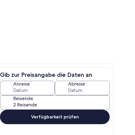
reien
Speisen im Freien
Gib zur Preisangabe die Daten an
h
Wohnbereich
Anreise
Abreise
Reisende
Verfügbarkeit prüfen