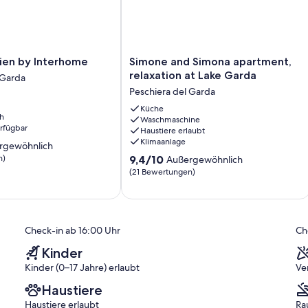
und Erwachsene wie Gardaland und Caneva.
die Köstlichkeiten der landwirtschaftlichen Betriebe und der
ertragsbedingungen fest erlaubt.
Simone
en by Interhome
Simone and Simona apartment,
and
relaxation at Lake Garda
 Garda
Simona
Peschiera del Garda
apartment,
relaxation
Küche
h
Waschmaschine
at
erfügbar
Haustiere erlaubt
Lake
Klimaanlage
rgewöhnlich
Garda
9.4
n)
Peschiera
9,4/10
Außergewöhnlich
von
del
(21 Bewertungen)
ich,
10,
Garda
Außergewöhnlich,
)
(21
Bewertungen)
Check-in ab 16:00 Uhr
Ch
Kinder
Kinder (0–17 Jahre) erlaubt
Ve
Haustiere
Haustiere erlaubt
Ra