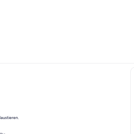
Speisen im F
Innenbereic
austieren.