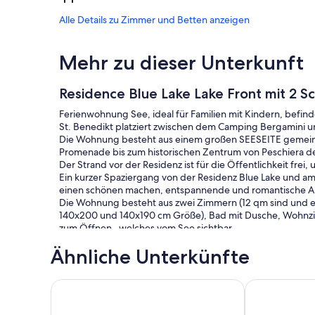
Alle Details zu Zimmer und Betten anzeigen
Mehr zu dieser Unterkunft
Residence Blue Lake Lake Front mit 2 S
Ferienwohnung See, ideal für Familien mit Kindern, befinde
St. Benedikt platziert zwischen dem Camping Bergamini u
Die Wohnung besteht aus einem großen SEESEITE gemein
Promenade bis zum historischen Zentrum von Peschiera de
Der Strand vor der Residenz ist für die Öffentlichkeit frei,
Ein kurzer Spaziergang von der Residenz Blue Lake und am 
einen schönen machen, entspannende und romantische 
Die Wohnung besteht aus zwei Zimmern (12 qm sind und e
140x200 und 140x190 cm Größe), Bad mit Dusche, Wohnzi
zum Öffnen , welches vom See sichtbar.
Im Wohnzimmer, in Ausnahmefällen und nur auf Wunsch de
Ähnliche Unterkünfte
platziert werden.
In allen Zimmern, außer dem Bad gibt es einen ferngesteue
Umgebung zu machen.
RENOVATED LAKEFRONT APARTMENT: NEW MANA
Camping Wien
Das Anwesen umfasst ein Carport im Keller mit der Möglich
Die Residenz befindet sich in einer sehr ruhigen Gegend u