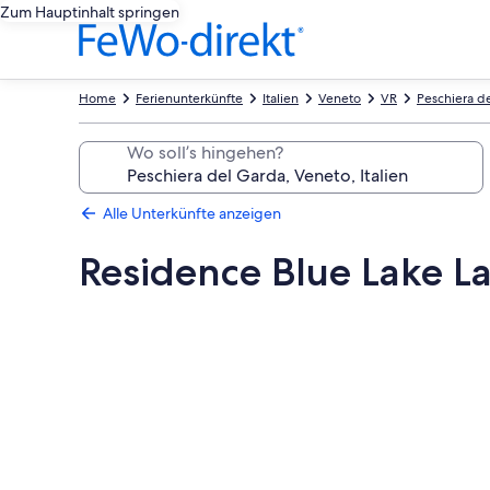
Zum Hauptinhalt springen
Home
Ferienunterkünfte
Italien
Veneto
VR
Peschiera d
Wo soll’s hingehen?
Alle Unterkünfte anzeigen
Residence Blue Lake La
Fotogalerie
von
Residence
Blue
Lake
Lake