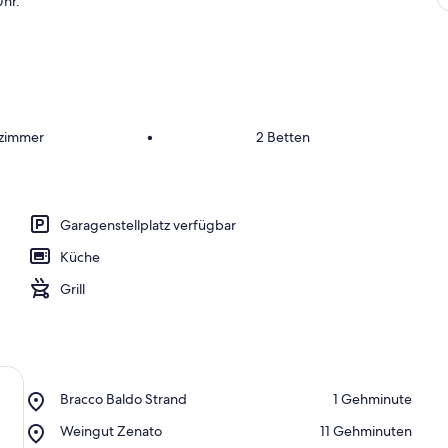
Uhr.
fzimmer
•
2 Betten
Garagenstellplatz verfügbar
Küche
Grill
Place,
Bracco Baldo Strand
‪1 Gehminute‬
Bracco
Place,
Weingut Zenato
‪11 Gehminuten‬
Baldo
Weingut