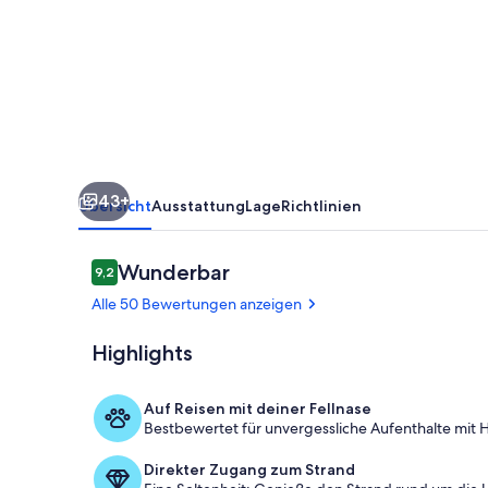
Front
mit
2
Schlafzimmern,
4
Betten,
43+
Parkplatz
Übersicht
Ausstattung
Lage
Richtlinien
Bewertungen
Wunderbar
9,2
9,2 von 10.
Alle 50 Bewertungen anzeigen
Highlights
Strand
Auf Reisen mit deiner Fellnase
Bestbewertet für unvergessliche Aufenthalte mit H
Direkter Zugang zum Strand