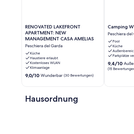
Peschiera del Garda, Bardolino, Lazise und Salo 'entfernt.
In der Nähe sind sie auch Vergnügungsparks für Kinder 
Inland in der Nähe der Ortschaft St. Benedikt, können Sie 
lokalen Weingüter besuchen und probieren.
In der Wohnung sind sie kleine Tiere mittlerer Größe zu V
RENOVATED
Camping
RENOVATED LAKEFRONT
Camping Wi
LAKEFRONT
Wien
APARTMENT: NEW
Peschiera del
APARTMENT:
by
MANAGEMENT CASA AMELIAS
Pool
NEW
Interhome
Peschiera del Garda
Küche
MANAGEMENT
Peschiera
Außenbereic
CASA
del
Küche
Parkplätze v
AMELIAS
Haustiere erlaubt
Garda
9.4
Kostenloses WLAN
9,4/10
Auße
Peschiera
Klimaanlage
von
del
(15 Bewertunge
10,
Garda
9.0
9,0/10
Wunderbar
(30 Bewertungen)
Außergewöhnl
von
(15
10,
Bewertungen
Wunderbar,
(30
Hausordnung
Bewertungen)