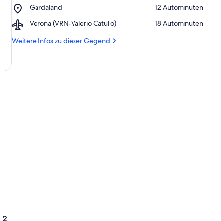
Strand
Place,
Gardaland
‪12 Autominuten‬
Zenato
Gardaland
Airport,
Verona (VRN-Valerio Catullo)
‪18 Autominuten‬
Verona
(VRN-
Weitere Infos zu dieser Gegend
Valerio
Catullo)
 2