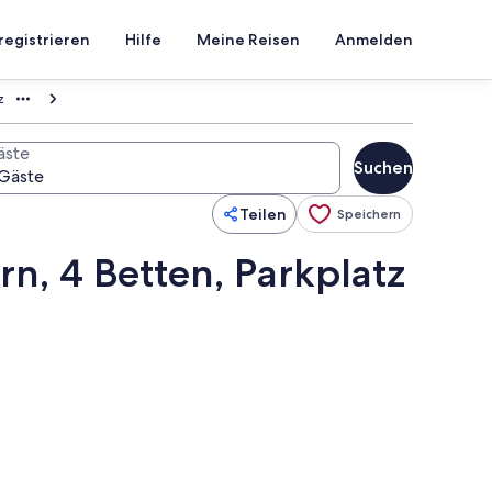
registrieren
Hilfe
Meine Reisen
Anmelden
z
äste
Suchen
Teilen
Speichern
n, 4 Betten, Parkplatz