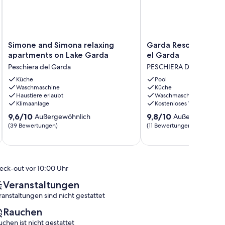
Simone
Garda
Simone and Simona relaxing
Garda Resort Village
and
Resort
apartments on Lake Garda
el Garda
Simona
Village
Peschiera del Garda
PESCHIERA DEL GARDA
relaxing
in
apartments
Küche
Peschiera
Pool
Waschmaschine
Küche
on
el
Haustiere erlaubt
Waschmaschine
Lake
Garda
Klimaanlage
Kostenloses WLAN
Garda
PESCHIERA
9.6
9.8
Peschiera
9,6/10
DEL
9,8/10
Außergewöhnlich
Außergewöhnli
von
von
del
GARDA
(39 Bewertungen)
(11 Bewertungen)
10,
10,
Garda
Außergewöhnlich,
Außergewöhnlich,
(39
(11
Bewertungen)
Bewertungen)
eck-out vor 10:00 Uhr
Veranstaltungen
ranstaltungen sind nicht gestattet
Rauchen
uchen ist nicht gestattet