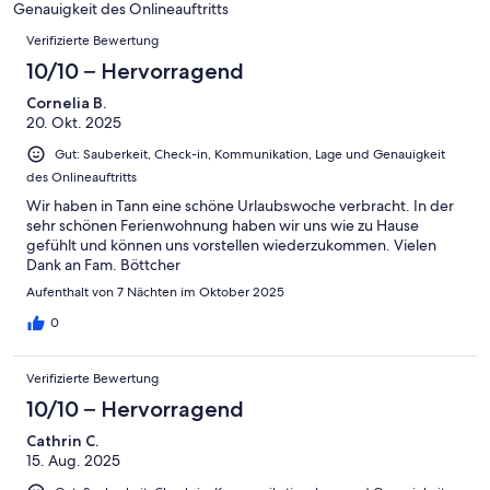
4
Genauigkeit des Onlineauftritts
Okay
von
Bewertungen
-
Verifizierte Bewertung
2
Schlecht
-
10/10 – Hervorragend
Ungenügend
Cornelia B.
20. Okt. 2025
Gut: Sauberkeit, Check-in, Kommunikation, Lage und Genauigkeit
des Onlineauftritts
Wir haben in Tann eine schöne Urlaubswoche verbracht. In der
sehr schönen Ferienwohnung haben wir uns wie zu Hause
gefühlt und können uns vorstellen wiederzukommen. Vielen
Dank an Fam. Böttcher
Aufenthalt von 7 Nächten im Oktober 2025
0
Verifizierte Bewertung
10/10 – Hervorragend
Cathrin C.
15. Aug. 2025