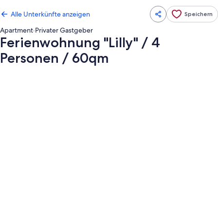
Alle Unterkünfte anzeigen
Speichern
Apartment
·
Privater Gastgeber
Ferienwohnung "Lilly" / 4
Personen / 60qm
Fotogalerie
von
Ferienwohnung