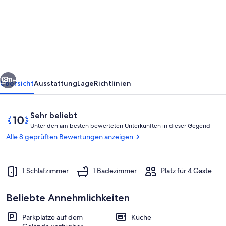
"Lilly"
/
4
Personen
/
rück
Weiter
60qm
11+
Übersicht
Ausstattung
Lage
Richtlinien
Bewertungen
10
Sehr beliebt
U
von
Unter den am besten bewerteten Unterkünften in dieser Gegend
n
10,
Alle 8 geprüften Bewertungen anzeigen
t
Sehr
e
beliebt
r
1 Schlafzimmer
1 Badezimmer
Platz für 4 Gäste
d
e
Wohnzimmer
Beliebte Annehmlichkeiten
n
a
Parkplätze auf dem
Küche
m