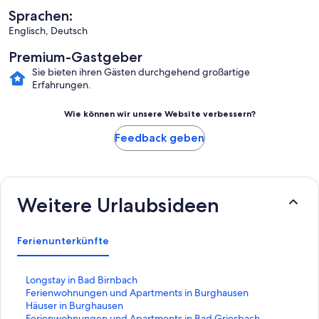
Sprachen:
Englisch, Deutsch
Premium-Gastgeber
Sie bieten ihren Gästen durchgehend großartige
Erfahrungen.
Wie können wir unsere Website verbessern?
Feedback geben
Weitere Urlaubsideen
Ferienunterkünfte
L
Longstay in Bad Birnbach
i
L
Ferienwohnungen und Apartments in Burghausen
n
i
L
Häuser in Burghausen
k
n
i
L
Ferienwohnungen und Apartments in Bad Griesbach