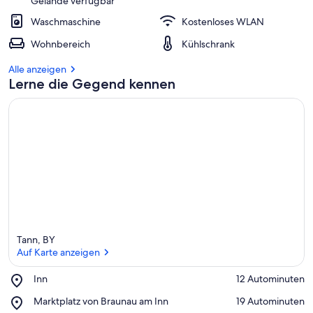
Gelände verfügbar
Waschmaschine
Kostenloses WLAN
b
e
Wohnbereich
Kühlschrank
s
t
Alle anzeigen
e
Lerne die Gegend kennen
n
b
e
w
e
r
t
e
t
e
n
Tann, BY
U
Auf Karte anzeigen
n
t
Place,
Inn
‪12 Autominuten‬
e
Inn
Auf Karte anzeigen
r
Place,
Marktplatz von Braunau am Inn
‪19 Autominuten‬
k
Marktplatz