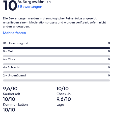
10
Außergewöhnlich
8 Bewertungen
Die Bewertungen werden in chronologischer Reihenfolge angezeigt,
unterliegen einem Moderationsprozess und wurden verifiziert, sofern nicht
anders angegeben.
Wird
Mehr erfahren
in
einem
8
10 – Hervorragend
8
neuen
von
Fenster
0
8 – Gut
0
insgesamt
geöffnet
von
8
0
6 – Okay
0
insgesamt
Gästebewertungen
von
8
0
4 – Schlecht
0
haben
insgesamt
Gästebewertungen
von
eine
8
0
2 – Ungenügend
0
haben
insgesamt
Bewertung
Gästebewertungen
von
eine
8
von
haben
insgesamt
9,6/10
10/10
Bewertung
Gästebewertungen
10
eine
8
von
haben
Sauberkeit
Check-in
-
Bewertung
Gästebewertungen
10/10
9,6/10
8
eine
Hervorragend
von
haben
-
Bewertung
Kommunikation
Lage
6
eine
10/10
Gut
von
-
Bewertung