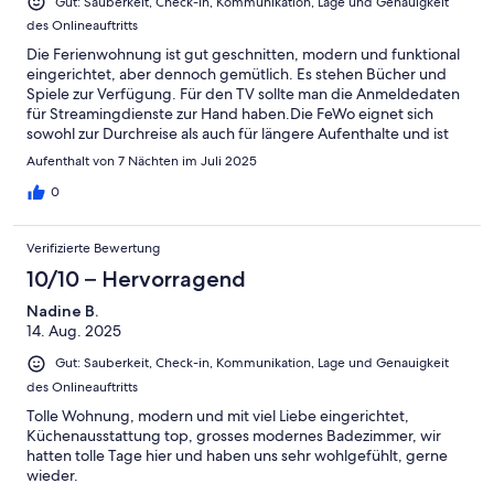
Gut: Sauberkeit, Check-in, Kommunikation, Lage und Genauigkeit
des Onlineauftritts
Die Ferienwohnung ist gut geschnitten, modern und funktional
eingerichtet, aber dennoch gemütlich. Es stehen Bücher und
Spiele zur Verfügung. Für den TV sollte man die Anmeldedaten
für Streamingdienste zur Hand haben.Die FeWo eignet sich
sowohl zur Durchreise als auch für längere Aufenthalte und ist
ein perfekter Ausgangspunkt, um z.B. Salzburg, Passau,
Aufenthalt von 7 Nächten im Juli 2025
München usw. zu erkunden, die ca. 1 Autostunde entfernt
liegen.Kontaktaufnahme mit den Gastgebern und Check-In
0
sind unkompliziert und die Parkmöglichkeit befindet sich direkt
am Objekt.Wir (2 Erwachsene, 1 Kind) können die FeWo
Verifizierte Bewertung
uneingeschränkt weiterempfehlen und würden gerne
wiederkommen.
10/10 – Hervorragend
Nadine B.
14. Aug. 2025
Gut: Sauberkeit, Check-in, Kommunikation, Lage und Genauigkeit
des Onlineauftritts
Tolle Wohnung, modern und mit viel Liebe eingerichtet,
Küchenausstattung top, grosses modernes Badezimmer, wir
hatten tolle Tage hier und haben uns sehr wohlgefühlt, gerne
wieder.