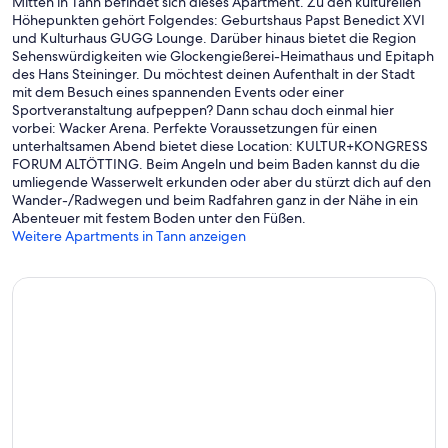
Mitten in Tann befindet sich dieses Apartment. Zu den kulturellen
Höhepunkten gehört Folgendes: Geburtshaus Papst Benedict XVI
und Kulturhaus GUGG Lounge. Darüber hinaus bietet die Region
Sehenswürdigkeiten wie Glockengießerei-Heimathaus und Epitaph
des Hans Steininger. Du möchtest deinen Aufenthalt in der Stadt
mit dem Besuch eines spannenden Events oder einer
Sportveranstaltung aufpeppen? Dann schau doch einmal hier
vorbei: Wacker Arena. Perfekte Voraussetzungen für einen
unterhaltsamen Abend bietet diese Location: KULTUR+KONGRESS
FORUM ALTÖTTING. Beim Angeln und beim Baden kannst du die
umliegende Wasserwelt erkunden oder aber du stürzt dich auf den
Wander-/Radwegen und beim Radfahren ganz in der Nähe in ein
Abenteuer mit festem Boden unter den Füßen.
Weitere Apartments in Tann anzeigen