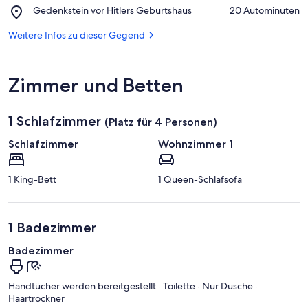
Place,
Gedenkstein vor Hitlers Geburtshaus
‪20 Autominuten‬
ü
von
Gedenkstein
n
Braunau
vor
Weitere Infos zu dieser Gegend
f
am
Hitlers
t
Inn
Geburtshaus
e
n
Zimmer und Betten
i
n
1 Schlafzimmer
(Platz für 4 Personen)
d
Schlafzimmer
Wohnzimmer 1
i
e
s
1 King-Bett
1 Queen-Schlafsofa
e
r
G
1 Badezimmer
e
g
Badezimmer
e
n
d
Handtücher werden bereitgestellt · Toilette · Nur Dusche ·
Haartrockner