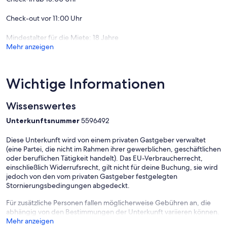
An der Unterkunft Hotel TanenHof können Sie Tischtennis spielen.
Check-out vor 11:00 Uhr
Und entspanne stunden in der Sauna verbringen.
Mindestalter für die Miete: 18 Jahre
Mehr anzeigen
Wichtige Informationen
Wissenswertes
Unterkunftsnummer
5596492
Diese Unterkunft wird von einem privaten Gastgeber verwaltet
(eine Partei, die nicht im Rahmen ihrer gewerblichen, geschäftlichen
oder beruflichen Tätigkeit handelt). Das EU-Verbraucherrecht,
einschließlich Widerrufsrecht, gilt nicht für deine Buchung, sie wird
jedoch von den vom privaten Gastgeber festgelegten
Stornierungsbedingungen abgedeckt.
Für zusätzliche Personen fallen möglicherweise Gebühren an, die
abhängig von den Bestimmungen der Unterkunft variieren können.
Mehr anzeigen