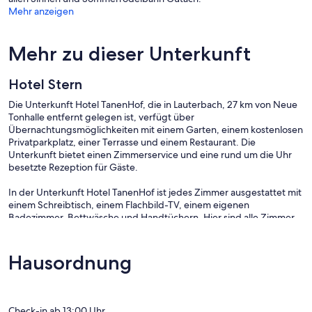
Mehr anzeigen
Mehr zu dieser Unterkunft
Hotel Stern
Die Unterkunft Hotel TanenHof, die in Lauterbach, 27 km von Neue
Tonhalle entfernt gelegen ist, verfügt über
Übernachtungsmöglichkeiten mit einem Garten, einem kostenlosen
Privatparkplatz, einer Terrasse und einem Restaurant. Die
Unterkunft bietet einen Zimmerservice und eine rund um die Uhr
besetzte Rezeption für Gäste.
In der Unterkunft Hotel TanenHof ist jedes Zimmer ausgestattet mit
einem Schreibtisch, einem Flachbild-TV, einem eigenen
Badezimmer, Bettwäsche und Handtüchern. Hier sind alle Zimmer
versehen mit einem Safe – einige Zimmer sind ausgestattet mit
einem Balkon und andere bieten außerdem Bergblick. Die
Gästezimmer bieten den Gästen einen Kleiderschrank und einen
Hausordnung
Wasserkocher.
Ein als Buffet angebotenes, à la carte oder veganes Frühstück wird
in der Unterkunft angeboten.
Check-in ab 13:00 Uhr