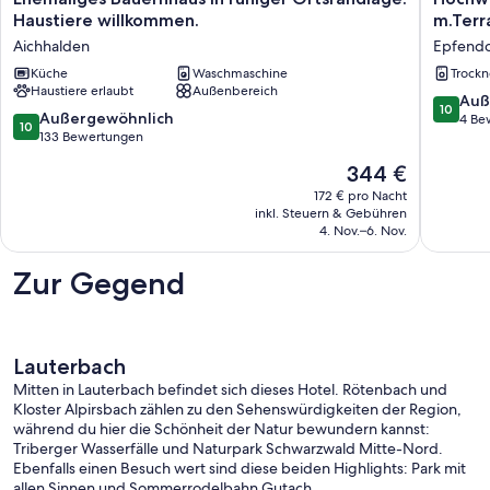
Bauernhaus
Doppelh
Haustiere willkommen.
m.Terr
in
Neubau
Aichhalden
Epfendo
ruhiger
m.Terra
Ortsrandlage.
Küche
Waschmaschine
und
Trockn
Haustiere erlaubt
Außenbereich
Haustiere
Garten
10.0
Auß
10
willkommen.
für
10.0
Außergewöhnlich
von
4 Be
10
Aichhalden
erholsa
von
133 Bewertungen
10,
Urlaub
10,
Außerge
Der
344 €
Epfendo
Außergewöhnlich,
4
Preis
133
172 € pro Nacht
Bewert
beträgt
inkl. Steuern & Gebühren
Bewertungen
344 €
4. Nov.–6. Nov.
Zur Gegend
Lauterbach
Mitten in Lauterbach befindet sich dieses Hotel. Rötenbach und
Kloster Alpirsbach zählen zu den Sehenswürdigkeiten der Region,
während du hier die Schönheit der Natur bewundern kannst:
Triberger Wasserfälle und Naturpark Schwarzwald Mitte-Nord.
Ebenfalls einen Besuch wert sind diese beiden Highlights: Park mit
allen Sinnen und Sommerrodelbahn Gutach.