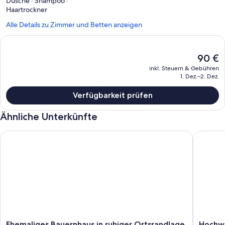
Dusche · Shampoo ·
Haartrockner
Alle Details zu Zimmer und Betten anzeigen
Der
90 €
aktuelle
inkl. Steuern & Gebühren
Preis
1. Dez.–2. Dez.
beträgt
90 €.
Verfügbarkeit prüfen
Ähnliche Unterkünfte
Ehemaliges Bauernhaus in ruhiger Ortsrandlage. Haustiere w
Hochwert
Ehemaliges
Hochwer
Ehemaliges Bauernhaus in ruhiger Ortsrandlage.
Hochwe