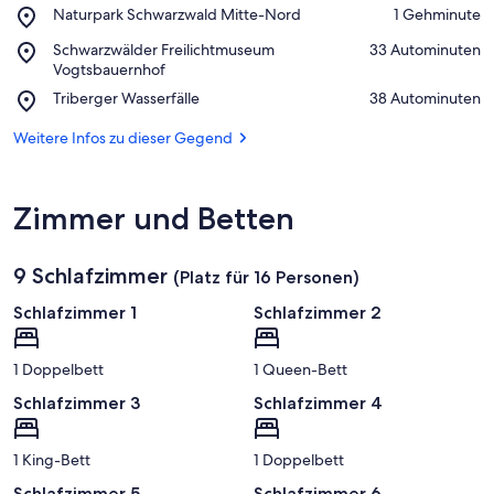
Place,
Naturpark Schwarzwald Mitte-Nord
‪1 Gehminute‬
Naturpark
Auf Karte anzeigen
Place,
Schwarzwälder Freilichtmuseum
‪33 Autominuten‬
Schwarzwald
Schwarzwälder
Vogtsbauernhof
Mitte-
Freilichtmuseum
Nord
Place,
Triberger Wasserfälle
‪38 Autominuten‬
Vogtsbauernhof
Triberger
Wasserfälle
Weitere Infos zu dieser Gegend
Zimmer und Betten
9 Schlafzimmer
(Platz für 16 Personen)
Schlafzimmer 1
Schlafzimmer 2
1 Doppelbett
1 Queen-Bett
Schlafzimmer 3
Schlafzimmer 4
1 King-Bett
1 Doppelbett
Schlafzimmer 5
Schlafzimmer 6