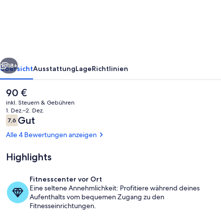
rück
Weiter
18+
Übersicht
Ausstattung
Lage
Richtlinien
Der
90 €
aktuelle
inkl. Steuern & Gebühren
Preis
1. Dez.–2. Dez.
beträgt
Bewertungen
Gut
7,6
7,6 von 10.
90 €.
Alle 4 Bewertungen anzeigen
Highlights
Außenbereich
Fitnesscenter vor Ort
Eine seltene Annehmlichkeit: Profitiere während deines
Aufenthalts vom bequemen Zugang zu den
Fitnesseinrichtungen.