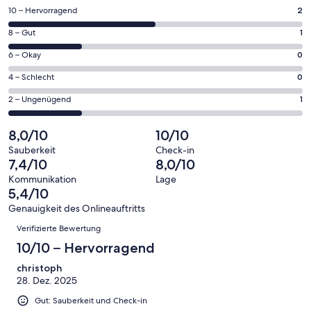
einem
2
10 – Hervorragend
2
neuen
von
Fenster
1
8 – Gut
1
insgesamt
geöffnet
von
4
0
6 – Okay
0
insgesamt
Gästebewertungen
von
4
0
4 – Schlecht
0
haben
insgesamt
Gästebewertungen
von
eine
4
1
2 – Ungenügend
1
haben
insgesamt
Bewertung
Gästebewertungen
von
eine
4
von
haben
insgesamt
8,0/10
10/10
Bewertung
Gästebewertungen
10
eine
4
von
haben
Sauberkeit
Check-in
-
Bewertung
Gästebewertungen
7,4/10
8,0/10
8
eine
Hervorragend
von
haben
-
Bewertung
Kommunikation
Lage
6
eine
5,4/10
Gut
von
-
Bewertung
4
Genauigkeit des Onlineauftritts
Okay
von
Bewertungen
-
Verifizierte Bewertung
2
Schlecht
-
10/10 – Hervorragend
Ungenügend
christoph
28. Dez. 2025
Gut: Sauberkeit und Check-in