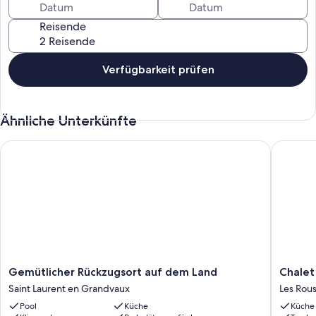
Reisende
Verfügbarkeit prüfen
Ähnliche Unterkünfte
Gemütlicher Rückzugsort auf dem Land
Chalet m
Gemütlicher
Chalet
Gemütlicher Rückzugsort auf dem Land
Chalet
Rückzugsort
mit
Saint Laurent en Grandvaux
Les Rou
auf
Bergatm
Pool
Küche
Küche
dem
Les