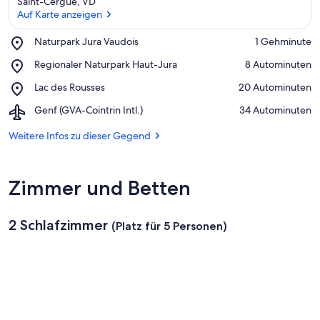
Saint-Cergue, VD
Auf Karte anzeigen
Place,
Naturpark Jura Vaudois
‪1 Gehminute‬
Naturpark
Auf Karte anzeigen
Place,
Regionaler Naturpark Haut-Jura
‪8 Autominuten‬
Jura
Regionaler
Vaudois
Place,
Lac des Rousses
‪20 Autominuten‬
Naturpark
Lac
Haut-
Airport,
Genf (GVA-Cointrin Intl.)
‪34 Autominuten‬
des
Jura
Genf
Rousses
(GVA-
Weitere Infos zu dieser Gegend
Cointrin
Intl.)
Zimmer und Betten
2 Schlafzimmer
(Platz für 5 Personen)