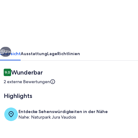
mit
Blick
auf
Mont
Blanc
rück
Weiter
und
21+
Übersicht
Ausstattung
Lage
Richtlinien
den
Genfer
Bewertungen
Wunderbar
9,0
9,0 von 10.
See
2 externe Bewertungen
Highlights
Entdecke Sehenswürdigkeiten in der Nähe
Nahe: Naturpark Jura Vaudois
Innenbereich