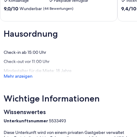
Klimaanlage
Parkplätze verfügbar
Trockn
Land
Rousses
Saint
Les
9.0
9.4
9,0/10
9,4/10
Wunderbar
(44 Bewertungen)
Laurent
Rousses
von
von
en
10,
10,
Grandvaux
Wunderbar,
Außerge
(44
(46
Hausordnung
Bewertungen)
Bewert
Check-in ab 15:00 Uhr
Check-out vor 11:00 Uhr
Mindestalter für die Miete: 18 Jahre
Mehr anzeigen
Wichtige Informationen
Wissenswertes
Unterkunftsnummer
5533493
Diese Unterkunft wird von einem privaten Gastgeber verwaltet