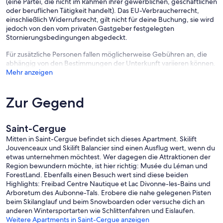
(eine Partei, die nicht im Rahmen ihrer gewerblichen, geschäftlichen
oder beruflichen Tätigkeit handelt). Das EU-Verbraucherrecht,
einschließlich Widerrufsrecht, gilt nicht für deine Buchung, sie wird
jedoch von den vom privaten Gastgeber festgelegten
Stornierungsbedingungen abgedeckt.
Für zusätzliche Personen fallen möglicherweise Gebühren an, die
abhängig von den Bestimmungen der Unterkunft variieren können.
Mehr anzeigen
Zur Gegend
Saint-Cergue
Mitten in Saint-Cergue befindet sich dieses Apartment. Skilift
Jouvenceaux und Skilift Balancier sind einen Ausflug wert, wenn du
etwas unternehmen möchtest. Wer dagegen die Attraktionen der
Region bewundern möchte, ist hier richtig: Musée du Léman und
ForestLand. Ebenfalls einen Besuch wert sind diese beiden
Highlights: Freibad Centre Nautique et Lac Divonne-les-Bains und
Arboretum des Aubonne-Tals. Erobere die nahe gelegenen Pisten
beim Skilanglauf und beim Snowboarden oder versuche dich an
anderen Wintersportarten wie Schlittenfahren und Eislaufen.
Weitere Apartments in Saint-Cergue anzeigen