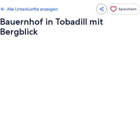
Alle Unterkünfte anzeigen
Speichern
Bauernhof in Tobadill mit
Bergblick
Fotogalerie
von
Bauernhof