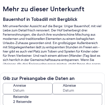
Mehr zu dieser Unterkunft
Bauernhof in Tobadill mit Bergblick
Mit umwerfender Aussicht auf die Berge: Uriger Bauernhof, mit viel
Liebe zum Detail frisch renoviert. Der Hof beherbergt drei
Ferienwohnungen, die durch ihre wunderschöne Mischung aus
modernen und traditionellen Elementen zu einem behaglichen
Urlaubs-Zuhause geworden sind. Ein großzügiger Außenbereich
mit Sitzgelegenheiten lädt zu entspannten Stunden im Freien ein -
hier gibt es auch viel Platz zum Toben und Spielen für Kinder oder
für Ihren Vierbeiner. Und nach einem aktiven (Wander-)Tag lässt es
sich herrlich in der Gemeinschaftssauna entspannen. Wenn Sie
übrigens alle drei Ferienwohnungen mieten, steht Ihnen der ganze
Bauernhof allein zu Verfügung - perfekt für einen Urlaub mit
Freunden oder einer großen Familie.
Gib zur Preisangabe die Daten an
Tobadill ist ein sogenanntes Streudorf in herrlicher Lage oberhalb
des Paznautals und ganz im Westen von Tirol. Durch die einzigartige
Anreise
Abreise
Bergwelt stehen hier Naturverbundenheit und Ruhe ganz im
Vordergrund Ihres Urlaubs. Trotzdem haben Sie bekannte Orte wie
Reisende
Galtür, Ischgl und Kappl schnell erreicht - sie liegen alle nur
zwischen 15 und 30 Kilometer von Tobadill entfernt.