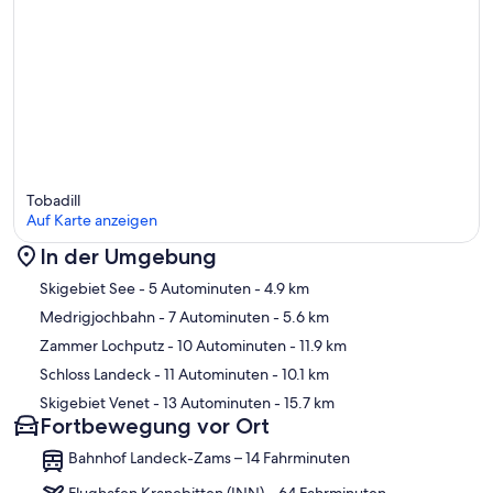
Tobadill
Auf Karte anzeigen
In der Umgebung
Karte
Skigebiet See
- 5 Autominuten
- 4.9 km
Medrigjochbahn
- 7 Autominuten
- 5.6 km
Zammer Lochputz
- 10 Autominuten
- 11.9 km
Schloss Landeck
- 11 Autominuten
- 10.1 km
Skigebiet Venet
- 13 Autominuten
- 15.7 km
Fortbewegung vor Ort
Bahnhof Landeck-Zams – 14 Fahrminuten