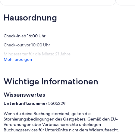
Hervorragend,
Außerge
(15
(29
Bewertungen)
Bewert
Hausordnung
Check-in ab 16:00 Uhr
Check-out vor 10:00 Uhr
Mindestalter für die Miete: 21 Jahre
Mehr anzeigen
Wichtige Informationen
Wissenswertes
Unterkunftsnummer
5505229
Wenn du deine Buchung stornierst, gelten die
Stornierungsbedingungen des Gastgebers. Gemäß den EU-
Verordnungen über Verbraucherrechte unterliegen
Buchungsservices für Unterkünfte nicht dem Widerrufsrecht.