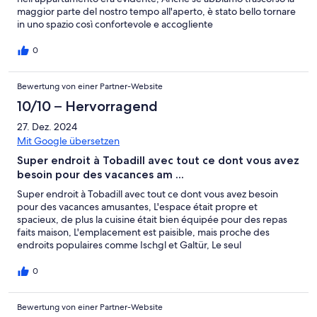
maggior parte del nostro tempo all'aperto, è stato bello tornare
in uno spazio così confortevole e accogliente
0
Bewertung von einer Partner-Website
10/10 – Hervorragend
27. Dez. 2024
Mit Google übersetzen
Super endroit à Tobadill avec tout ce dont vous avez
besoin pour des vacances am ...
Super endroit à Tobadill avec tout ce dont vous avez besoin
pour des vacances amusantes, L'espace était propre et
spacieux, de plus la cuisine était bien équipée pour des repas
faits maison, L'emplacement est paisible, mais proche des
endroits populaires comme Ischgl et Galtür, Le seul
inconvénient était que le sauna partagé pouvait être occupé,
mais nous l'avons tout de même apprécié, Dans l'ensemble, une
0
super expérience !
Bewertung von einer Partner-Website