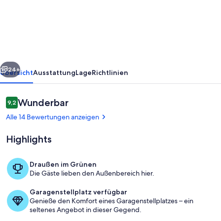
in
Tobadill
mit
Bergblick
rück
Weiter
24+
Übersicht
Ausstattung
Lage
Richtlinien
Bewertungen
Wunderbar
9,2
9,2 von 10.
Alle 14 Bewertungen anzeigen
Highlights
Draußen im Grünen
Die Gäste lieben den Außenbereich hier.
Terrasse / Balkon
Garagenstellplatz verfügbar
Genieße den Komfort eines Garagenstellplatzes – ein
seltenes Angebot in dieser Gegend.