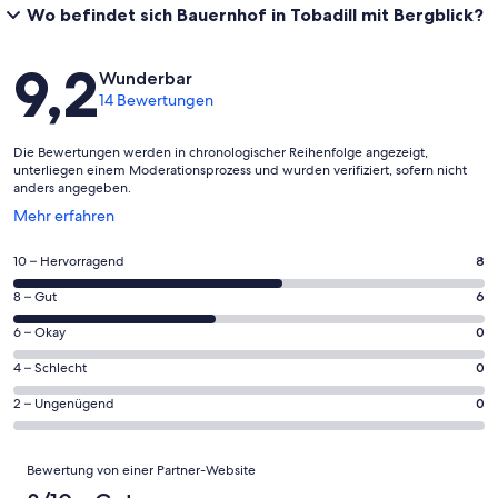
Wo befindet sich Bauernhof in Tobadill mit Bergblick?
Bewertungen
9,2
Wunderbar
14 Bewertungen
Die Bewertungen werden in chronologischer Reihenfolge angezeigt,
unterliegen einem Moderationsprozess und wurden verifiziert, sofern nicht
anders angegeben.
Wird
Mehr erfahren
in
einem
8
10 – Hervorragend
8
neuen
von
Fenster
6
8 – Gut
6
insgesamt
geöffnet
von
14
0
6 – Okay
0
insgesamt
Gästebewertungen
von
14
0
4 – Schlecht
0
haben
insgesamt
Gästebewertungen
von
eine
14
0
2 – Ungenügend
0
haben
insgesamt
Bewertung
Gästebewertungen
von
eine
14
von
haben
insgesamt
Bewertungen
Bewertung
Gästebewertungen
10
Bewertung von einer Partner-Website
eine
14
von
haben
-
Bewertung