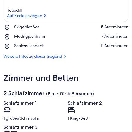
Tobadill
Auf Karte anzeigen
Place,
Skigebiet See
‪5 Autominuten‬
Skigebiet
Auf Karte anzeigen
Place,
Medrigjochbahn
‪7 Autominuten‬
See
Medrigjochbahn
Place,
Schloss Landeck
‪11 Autominuten‬
Schloss
Landeck
Weitere Infos zu dieser Gegend
Zimmer und Betten
2 Schlafzimmer
(Platz für 6 Personen)
Schlafzimmer 1
Schlafzimmer 2
1 großes Schlafsofa
1 King-Bett
Schlafzimmer 3