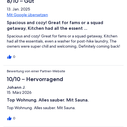
Gästebewertungen
8/10 – Gut
8
eine
Hervorragend
von
haben
-
Bewertung
13. Jan. 2025
6
eine
Gut
von
Mit Google übersetzen
-
Bewertung
4
Spacious and cozy! Great for fams or a squad
Okay
von
-
getaway, Kitchen had all the essent ...
2
Schlecht
-
Spacious and cozy! Great for fams or a squad getaway, Kitchen
had all the essentials, even a washer for post-hike laundry, The
Ungenügend
owners were super chill and welcoming, Definitely coming back!
0
Bewertung von einer Partner-Website
10/10 – Hervorragend
Johann J.
15. März 2026
Top Wohnung. Alles sauber. Mit Sauna.
Top Wohnung. Alles sauber. Mit Sauna.
0