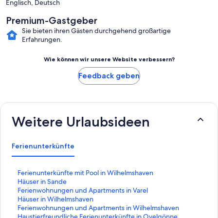
Englisch, Deutsch
Premium-Gastgeber
Sie bieten ihren Gästen durchgehend großartige
Erfahrungen.
Wie können wir unsere Website verbessern?
Feedback geben
Weitere Urlaubsideen
Ferienunterkünfte
L
Ferienunterkünfte mit Pool in Wilhelmshaven
i
L
Häuser in Sande
n
i
L
Ferienwohnungen und Apartments in Varel
k
n
i
L
Häuser in Wilhelmshaven
,
k
n
i
L
Ferienwohnungen und Apartments in Wilhelmshaven
d
,
k
n
i
L
Haustierfreundliche Ferienunterkünfte in Ovelgönne