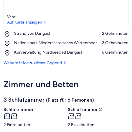
Varel
Auf Karte anzeigen
Place,
Strand von Dangast
‪2 Gehminuten‬
Strand
Auf Karte anzeigen
Place,
Nationalpark Niedersächsisches Wattenmeer
‪3 Gehminuten‬
von
Nationalpark
Dangast
Place,
Kurverwaltung Nordseebad Dangast
‪6 Gehminuten‬
Niedersächsisches
Kurverwaltung
Wattenmeer
Nordseebad
Weitere Infos zu dieser Gegend
Dangast
Zimmer und Betten
3 Schlafzimmer
(Platz für 6 Personen)
Schlafzimmer 1
Schlafzimmer 2
2 Einzelbetten
2 Einzelbetten