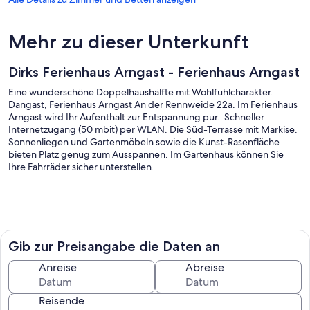
Mehr zu dieser Unterkunft
Dirks Ferienhaus Arngast - Ferienhaus Arngast
Eine wunderschöne Doppelhaushälfte mit Wohlfühlcharakter.
Dangast, Ferienhaus Arngast An der Rennweide 22a. Im Ferienhaus
Arngast wird Ihr Aufenthalt zur Entspannung pur. Schneller
Internetzugang (50 mbit) per WLAN. Die Süd-Terrasse mit Markise.
Sonnenliegen und Gartenmöbeln sowie die Kunst-Rasenfläche
bieten Platz genug zum Ausspannen. Im Gartenhaus können Sie
Ihre Fahrräder sicher unterstellen.
Ferienhaus Arngast:
Dangast, Ferienhaus Arngast An der Rennweide 22a. Eine
Gib zur Preisangabe die Daten an
wunderschöne Doppelhaushälfte mit Wohlfühlcharakter. Im
Ferienhaus Arngast wird Ihr Aufenthalt zur Entspannung pur. Es
Anreise
Abreise
liegt zentral, strandnah und trotzdem ruhig. Das Ferienhaus ist
ausgelegt für bis zu 6 Personen mit separater Küche (Spülmaschine)
Reisende
und Hauswirtschaftsraum (Waschmaschine, Trockner). Gemütliches