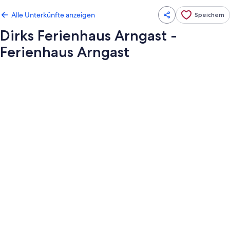
Alle Unterkünfte anzeigen
Speichern
Dirks Ferienhaus Arngast -
Ferienhaus Arngast
Fotogalerie
von
Dirks