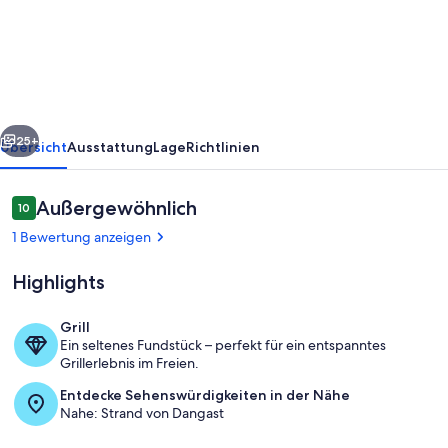
Ferienhaus
Arngast
-
Ferienhaus
Arngast
rück
Weiter
25+
Übersicht
Ausstattung
Lage
Richtlinien
Bewertungen
Außergewöhnlich
10
10 von 10.
1 Bewertung anzeigen
Highlights
Grill
Ein seltenes Fundstück – perfekt für ein entspanntes
Terrasse
Grillerlebnis im Freien.
Entdecke Sehenswürdigkeiten in der Nähe
Nahe: Strand von Dangast