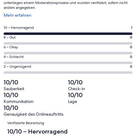
unterliegen einem Moderationsprozess und wurden verifiziert, sofern nicht
anders angegeben.
Wird
Mehr erfahren
in
einem
1
10 – Hervorragend
1
neuen
von
Fenster
0
8 – Gut
0
insgesamt
geöffnet
von
1
0
6 – Okay
0
insgesamt
Gästebewertungen
von
1
0
4 – Schlecht
0
haben
insgesamt
Gästebewertungen
von
eine
1
0
2 – Ungenügend
0
haben
insgesamt
Bewertung
Gästebewertungen
von
eine
1
von
haben
insgesamt
10/10
10/10
Bewertung
Gästebewertungen
10
eine
1
von
haben
Sauberkeit
Check-in
-
Bewertung
Gästebewertungen
10/10
10/10
8
eine
Hervorragend
von
haben
-
Bewertung
Kommunikation
Lage
6
eine
10/10
Gut
von
-
Bewertung
4
Genauigkeit des Onlineauftritts
Okay
von
Bewertungen
-
Verifizierte Bewertung
2
Schlecht
-
10/10 – Hervorragend