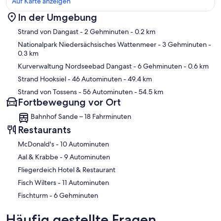
Auf Karte anzeigen
In der Umgebung
Karte
Strand von Dangast
- 2 Gehminuten
- 0.2 km
Nationalpark Niedersächsisches Wattenmeer
- 3 Gehminuten
-
0.3 km
Kurverwaltung Nordseebad Dangast
- 6 Gehminuten
- 0.6 km
Strand Hooksiel
- 46 Autominuten
- 49.4 km
Strand von Tossens
- 56 Autominuten
- 54.5 km
Fortbewegung vor Ort
Bahnhof Sande – 18 Fahrminuten
Restaurants
‪McDonald's - ‬10 Autominuten
‪Aal & Krabbe - ‬9 Autominuten
Fliegerdeich Hotel & Restaurant
‪Fisch Wilters - ‬11 Autominuten
‪Fischturm - ‬6 Gehminuten
Häufig gestellte Fragen