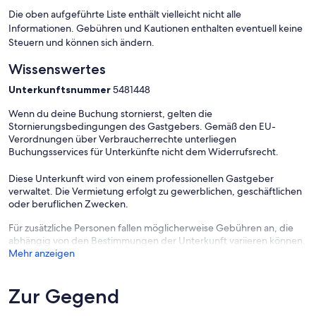
Schlafzimmer 2
Die oben aufgeführte Liste enthält vielleicht nicht alle
Es stehen zwei vollwertige Einzelbetten zur Verfügung. Die beiden
Informationen. Gebühren und Kautionen enthalten eventuell keine
Fenster sind mit Rolladen ausgerüstet, eines der Fenster zusätzlich
Steuern und können sich ändern.
mit einem Insektenschutzgitter.
Schlafzimmer 3
Wissenswertes
Der dritte Schlafraum im Dachgeschoss Es stehen zwei vollwertige
Einzelbetten zur Verfügung. Der Raum ist mit zwei Kippfenstern
Unterkunftsnummer
5481448
ausgerüstet, eines davon verfügt über Insektenschutzgitter.
Badezimmer
Wenn du deine Buchung stornierst, gelten die
Das Badezimmer ist mit einer modernen Dusche und einem WC
Stornierungsbedingungen des Gastgebers. Gemäß den EU-
ausgestattet. Zusätzlich zum Heizkörper ist eine Fußbodenheizung
Verordnungen über Verbraucherrechte unterliegen
vorhanden. Der Raum lässt sich über ein großes Fenster mit
Buchungsservices für Unterkünfte nicht dem Widerrufsrecht.
Sichtschutz und Insektenschutzgitter lüften. Darüber hinaus steht
im Erdgeschoss ein separates Gäste-WC zur Verfügung.
Diese Unterkunft wird von einem professionellen Gastgeber
Gäste-WC
verwaltet. Die Vermietung erfolgt zu gewerblichen, geschäftlichen
1 Gäste-WC
oder beruflichen Zwecken.
Bitte beachten Sie: In den Preisen sind die Endreinigung und alle
Für zusätzliche Personen fallen möglicherweise Gebühren an, die
Nebenkosten enthalten. Bettwäsche, Handtücher und der
abhängig von den Bestimmungen der Unterkunft variieren können.
Kurbeitrag sind nicht im Preis inbegriffen.
Mehr anzeigen
Zur Gegend
Die Anreise ist von 15:00 bis 20:00 und die Abreise von 01:00 bis
10:00 möglich.