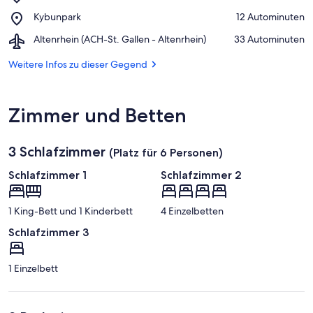
Luftseilbahn
Kronberg
Place,
Kybunpark
‪12 Autominuten‬
Jakobsbad-
Kybunpark
Kronberg
Airport,
Altenrhein (ACH-St. Gallen - Altenrhein)
‪33 Autominuten‬
Altenrhein
(ACH-
Weitere Infos zu dieser Gegend
St.
Gallen
-
Zimmer und Betten
Altenrhein)
3 Schlafzimmer
(Platz für 6 Personen)
Schlafzimmer 1
Schlafzimmer 2
1 King-Bett und 1 Kinderbett
4 Einzelbetten
Schlafzimmer 3
1 Einzelbett