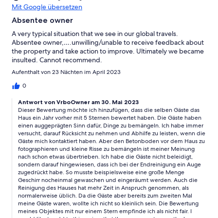
Mit Google übersetzen
Absentee owner
A very typical situation that we see in our global travels.
Absentee owner,….unwilling/unable to receive feedback about
the property and take action to improve. Ultimately we became
insulted. Cannot recommend.
Aufenthalt von 23 Nächten im April 2023
0
Antwort von VrboOwner am 30. Mai 2023
Dieser Bewertung möchte ich hinzufügen, dass die selben Gäste das
Haus ein Jahr vorher mit 5 Sternen bewertet haben. Die Gäste haben
einen auggeprägten Sinn dafür, Dinge zu bemängeln. Ich habe immer
versucht, darauf Rücksicht zu nehmen und Abhilfe zu leisten, wenn die
Gäste mich kontaktiert haben. Aber den Betonboden vor dem Haus zu
fotographieren und kleine Risse zu bemängeln ist meiner Meinung
nach schon etwas übertrieben. Ich habe die Gäste nicht beleidigt,
sondern darauf hingewiesen, dass ich bei der Endreinigung ein Auge
zugedrückt habe. So musste beispielsweise eine große Menge
Geschirr nocheinmal gewaschen und eingeräumt werden. Auch die
Reinigung des Hauses hat mehr Zeit in Anspruch genommen, als
normalerweise üblich. Da die Gäste aber bereits zum zweiten Mal
meine Gäste waren, wollte ich nicht so kleinlich sein. Die Bewertung
meines Objektes mit nur einem Stern empfinde ich als nicht fair. I