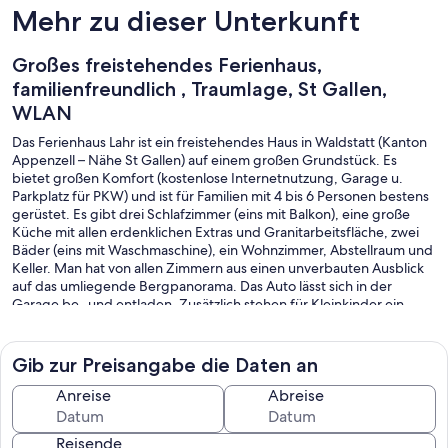
Mehr zu dieser Unterkunft
Großes freistehendes Ferienhaus,
familienfreundlich , Traumlage, St Gallen,
WLAN
Das Ferienhaus Lahr ist ein freistehendes Haus in Waldstatt (Kanton
Appenzell – Nähe St Gallen) auf einem großen Grundstück. Es
bietet großen Komfort (kostenlose Internetnutzung, Garage u.
Parkplatz für PKW) und ist für Familien mit 4 bis 6 Personen bestens
gerüstet. Es gibt drei Schlafzimmer (eins mit Balkon), eine große
Küche mit allen erdenklichen Extras und Granitarbeitsfläche, zwei
Bäder (eins mit Waschmaschine), ein Wohnzimmer, Abstellraum und
Keller. Man hat von allen Zimmern aus einen unverbauten Ausblick
auf das umliegende Bergpanorama. Das Auto lässt sich in der
Garage be- und entladen. Zusätzlich stehen für Kleinkinder ein
Bett, ein Hochstuhl und ein spezieller Rucksack (hiermit kann das
Kind bei Wanderungen getragen werden) zur Verfügung.
Skifahren, Langlauf, Rodeln, Winterwandern, Schlittschuhfahren
Gib zur Preisangabe die Daten an
und vieles andere sind im Winter möglich. In der Nähe befinden
sich mehrere Skigebiete (Bitte beachten Sie, dass eine
Anreise
Abreise
Schneeräumung, wenn gewünscht, kostenpflichtig ist).
Im Sommer sind Bergwandern, Wandern, Schwimmen, (auch im
Reisende