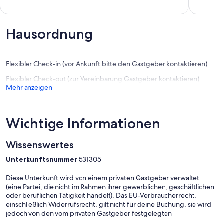
von
von
10,
10,
Außergewöhnlich,
Außerge
(7
(10
Hausordnung
Bewertungen)
Bewert
Flexibler Check-in (vor Ankunft bitte den Gastgeber kontaktieren)
Flexibler Check-out (zur Vereinbarung Gastgeber kontaktieren)
Mehr anzeigen
Wichtige Informationen
Wissenswertes
Unterkunftsnummer
531305
Diese Unterkunft wird von einem privaten Gastgeber verwaltet
(eine Partei, die nicht im Rahmen ihrer gewerblichen, geschäftlichen
oder beruflichen Tätigkeit handelt). Das EU-Verbraucherrecht,
einschließlich Widerrufsrecht, gilt nicht für deine Buchung, sie wird
jedoch von den vom privaten Gastgeber festgelegten