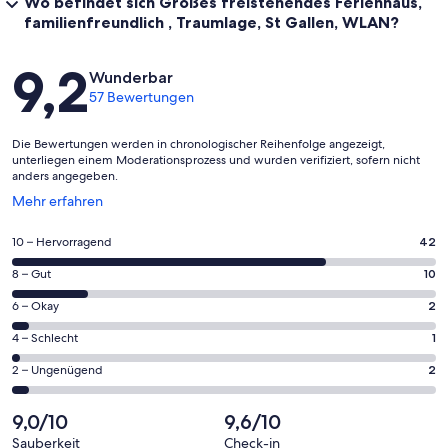
Wo befindet sich Großes freistehendes Ferienhaus,
familienfreundlich , Traumlage, St Gallen, WLAN?
Bewertungen
9,2
Wunderbar
57 Bewertungen
Die Bewertungen werden in chronologischer Reihenfolge angezeigt,
unterliegen einem Moderationsprozess und wurden verifiziert, sofern nicht
anders angegeben.
Wird
Mehr erfahren
in
einem
42
10 – Hervorragend
42
neuen
von
Fenster
10
8 – Gut
10
insgesamt
geöffnet
von
57
2
6 – Okay
2
insgesamt
Gästebewertungen
von
57
1
4 – Schlecht
1
haben
insgesamt
Gästebewertungen
von
eine
57
2
2 – Ungenügend
2
haben
insgesamt
Bewertung
Gästebewertungen
von
eine
57
von
haben
insgesamt
9,0/10
9,6/10
Bewertung
Gästebewertungen
10
eine
57
von
haben
Sauberkeit
Check-in