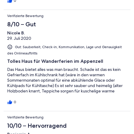
0
Verifizierte Bewertung
8/10 – Gut
Nicole B.
29. Juli 2020
Gut: Sauberkeit, Check-in, Kommunikation, Lage und Genauigkeit
des Onlineauftritts
Tolles Haus für Wanderferien im Appenzell
Das Haus bietet alles was man braucht. Schade ist das es kein
Gefrierfach im Kühlschrank hat (wäre in den warmen
Sommermonaten optimal für eine abkühlende Glace oder
Kühlpads für Kühltasche) Es ist sehr sauber und heimelig (alter
Holzboden knarrt, Teppiche sorgen für kuschelige warme
Atmosphäre). Sehr unkomplizerte Kommunikation mit dem
Vermieter. Toller Ausgangspunkt für Wanderungen. Wir (5
0
köpfige Familie) fühlten uns sehr wohl und haben den
Aufenthalt sehr genossen.
Verifizierte Bewertung
10/10 – Hervorragend