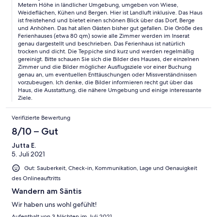
Metern Höhe in ländlicher Umgebung, umgeben von Wiese,
Haus grossen Komfort bietet und für sechs Personen bestens
Weideflächen, Kühen und Bergen. Hier ist Landluft inklusive. Das Haus
gerüstet ist, waren noch nicht einmal genügend Tassen /
ist freistehend und bietet einen schönen Blick über das Dorf, Berge
Becher und Teelöffel für 6 Personen vorhanden. Überhaupt
und Anhöhen. Das hat allen Gästen bisher gut gefallen. Die Größe des
weicht die Beschreibung auf der Internetseite sehr von der
Ferienhauses (etwa 80 qm) sowie alle Zimmer werden im Inserat
Realität ab. Obwohl es "Großes freistehendes Ferienhaus,
genau dargestellt und beschrieben. Das Ferienhaus ist natürlich
familienfreundlich, Traumlage, St Gallen, WLAN" heisst, ist es
trocken und dicht. Die Teppiche sind kurz und werden regelmäßig
doch eher ein kleines Haus mit gewissem Komfort. Von
gereinigt. Bitte schauen Sie sich die Bilder des Hauses, der einzelnen
Zimmer und die Bilder möglicher Ausflugsziele vor einer Buchung
Traumlage könnte man allenfalls sprechen, wenn es eine
genau an, um eventuellen Enttäuschungen oder Missverständnissen
entsprechende Aussicht (Berge, See etc.) gäbe. Allerdings liegt
vorzubeugen. Ich denke, die Bilder informieren recht gut über das
das Haus verkehrstechnisch sehr günstig, so dass man bequem
Haus, die Ausstattung, die nähere Umgebung und einige interessante
innerhalb kurzer Zeit diverse Sehenswürdigkeiten erreichen
Ziele.
kann. Nur dass wir uns nicht falsch verstehen. Wir fühlten uns in
dem Haus wohl und hatten uns trotz 1 Woche "schlechtem"
Verifizierte Bewertung
Wetter gut erholt. Jedoch wurden viele Erwartungen bezüglich
des Hauses aufgrund übertriebener und unrealistischer
8/10 – Gut
Formulierungen und der tatsächlichen Umstände nicht erfüllt -
Jutta E.
schade.
5. Juli 2021
Gut: Sauberkeit, Check-in, Kommunikation, Lage und Genauigkeit
des Onlineauftritts
Wandern am Säntis
Wir haben uns wohl gefühlt!
Aufenthalt von 3 Nächten im Juli 2021