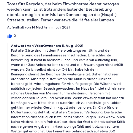
Tores fürs Recyclen, der beim Einwohnermeldeamt bezogen
werden kann. Es ist trotz anders lautender Beschreibung
ebenfalls möglich, den Müll am Donnerstag an die (Haupt-)
Strasse zu stellen. Ferner war etwa die Hälfte aller Lampen
defekt. Dann waren da noch die Handtücher. Fast alle haben
Aufenthalt von 14 Nächten im Juli 2021
muffig gestunken und einige Geschirrtücher hatten
(Schimmel-?) Flecken. Ausserdem hatte es mehr Elektrogeräte
0
mit deutschem Stecker als es Adapter im Haus hatte - das war
Antwort von VrboOwner am 5. Aug. 2021
recht Mühsam. Es war ziemlich enttäuschend, dass es NUR eine
Fast alle Gäste sind mit dem Preis-Leistungsverhältnis und der
Filterkaffeemaschine hatte. Teppiche stinken schnell muffig und
Beschreibung des Ferienhauses sehr zufrieden. Eine schlechte
sind für Allergiker alles andere als vorteilhaft. Im Erdgeschoss
Bewertung ist nicht in meinem Sinne und es tut mir aufrichtig leid,
hat es immer noch sehr muffig gestunken, trotzdem wir über
wenn der Gast Anlass zur Kritik sieht und die Erwartungen nicht erfüllt
einer Woche täglich mehrmals ausgiebig gelüftet hatten. Wir
wurden. Da ich selbst nicht vor Ort bin, habe ich dem
waren auch entsetzt, wie schmutzig Geschirr, Kochtöpfe,
Reinigungsdienst die Beschwerde weitergeleitet. Bisher hat dieser
Bratpfannen und die Besteckschublade waren. Die Bratpfannen
ordentliche Arbeit geleistet. Wenn die Kritik in dieser Hinsicht
waren auch schon sehr verkratzt und abgenutzt, so dass sich die
berechtigt ist, wird umgehend für Abhilfe gesorgt. Die Wäsche wird
natürlich vor jedem Besuch gewaschen. Im Haus befindet sich ein sehr
Frage stellte, ob diese noch ohne Gesundheitsgefährdung
schönes Geschirr von Meissen für mindestens 8 Personen mit
benutzt werden konnten. Die Tischdecke vom Esstisch wies
verschiedenen Tellern und Schüsseln. Wenn etwas gefehlt hat oder zu
ebenfalls noch Essensreste auf, so dass wir uns entschlossen
bemängeln war, bitte ich dies ausdrücklich zu entschuldigen. Leider
haben, diese nicht zu benutzen. In der Beschreibung auf der
geht immer wieder Geschirr kaputt oder verloren. Ein Chip für die
Seite FeWo-direkt.de heisst es, dass es eine Luxusküche hat.
Müllentsorgung steht ab jetzt allen Gästen zur Verfügung. Die falsche
Dies mag mit viel good will vom äusseren Schein zutreffen,
Information diesbezüglich bitte ich zu entschuldigen. Dies war wirklich
jedoch nicht vom Inhalt. Das Geschirr war zum grössten Teil
keine Absicht. Ich bin froh darüber, dass der Gast sich trotz seiner Kritik
schon recht abgenutzt und bestand aus einem grossen
nach eigenen Angaben im Haus wohl gefühlt und trotz schlechtem
Wetter gut erholt hat. Das Ferienhaus befindet sich auf etwa 850
Sammelsurium. Obwohl es in der Beschreibung heisst, dass das