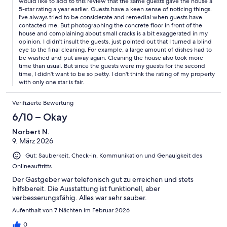
would like to add to this review that the same guests gave the house a
5-star rating a year earlier. Guests have a keen sense of noticing things.
I've always tried to be considerate and remedial when guests have
contacted me. But photographing the concrete floor in front of the
house and complaining about small cracks is a bit exaggerated in my
opinion. I didn't insult the guests, just pointed out that I turned a blind
eye to the final cleaning. For example, a large amount of dishes had to
be washed and put away again. Cleaning the house also took more
time than usual. But since the guests were my guests for the second
time, I didn't want to be so petty. I don't think the rating of my property
with only one star is fair.
Verifizierte Bewertung
6/10 – Okay
Norbert N.
9. März 2026
Gut: Sauberkeit, Check-in, Kommunikation und Genauigkeit des
Onlineauftritts
Der Gastgeber war telefonisch gut zu erreichen und stets
hilfsbereit. Die Ausstattung ist funktionell, aber
verbesserungsfähig. Alles war sehr sauber.
Aufenthalt von 7 Nächten im Februar 2026
0