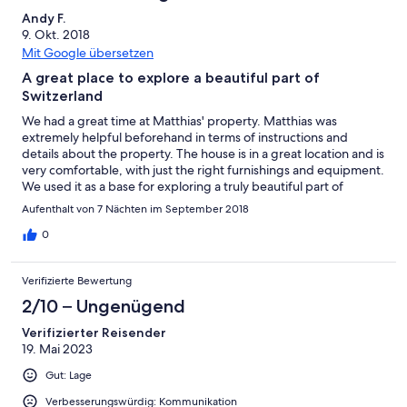
Andy F.
9. Okt. 2018
Mit Google übersetzen
A great place to explore a beautiful part of
Switzerland
We had a great time at Matthias' property. Matthias was
extremely helpful beforehand in terms of instructions and
details about the property. The house is in a great location and is
very comfortable, with just the right furnishings and equipment.
We used it as a base for exploring a truly beautiful part of
Switzerland as well as the nearby town of St Gallen. It was very
Aufenthalt von 7 Nächten im September 2018
easy to do a number of good walks from the house itself.
0
Verifizierte Bewertung
2/10 – Ungenügend
Verifizierter Reisender
19. Mai 2023
Gut: Lage
Verbesserungswürdig: Kommunikation