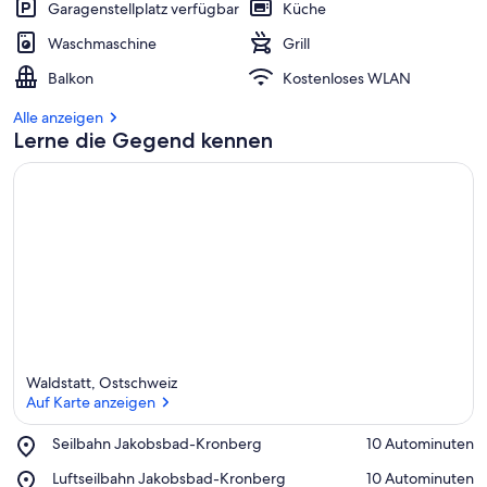
Garagenstellplatz verfügbar
Küche
Waschmaschine
Grill
Balkon
Kostenloses WLAN
Alle anzeigen
Lerne die Gegend kennen
Waldstatt, Ostschweiz
Auf Karte anzeigen
Place,
Seilbahn Jakobsbad-Kronberg
‪10 Autominuten‬
Seilbahn
Auf Karte anzeigen
Place,
Luftseilbahn Jakobsbad-Kronberg
‪10 Autominuten‬
Jakobsbad-