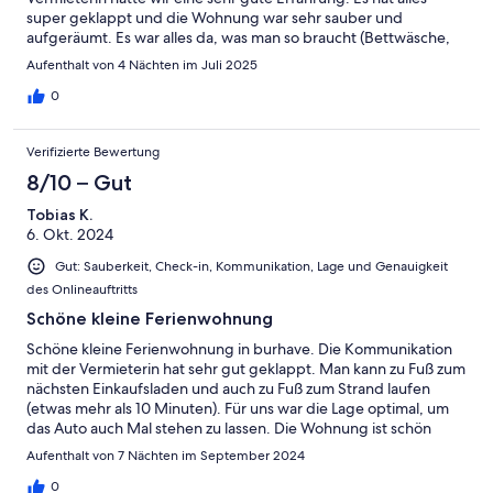
super geklappt und die Wohnung war sehr sauber und
aufgeräumt. Es war alles da, was man so braucht (Bettwäsche,
Müllbeutel, Geschirr, usw.) und sogar Willkommensgeschenke
Aufenthalt von 4 Nächten im Juli 2025
standen auf dem Küchentresen.Auch als wir unglücklicherweise
unser Babybett Zuhause vergessen haben wurde uns nach
0
einer simplen Nachricht innerhalb von Minuten geantwortet
und ein Babybett in den Eingang gestellt. Eine so bemühte und
Verifizierte Bewertung
schnelle Reaktion ist wirklich etwas besonderes.Die Lage ist wie
beschrieben sehr gut. Meer und Einkaufsmöglichkeiten, sowie
8/10 – Gut
Bäcker sind fußläufig erreichbar.Alles in allem eine tolle
Tobias K.
Erfahrung!
6. Okt. 2024
Gut: Sauberkeit, Check-in, Kommunikation, Lage und Genauigkeit
des Onlineauftritts
Schöne kleine Ferienwohnung
Schöne kleine Ferienwohnung in burhave. Die Kommunikation
mit der Vermieterin hat sehr gut geklappt. Man kann zu Fuß zum
nächsten Einkaufsladen und auch zu Fuß zum Strand laufen
(etwas mehr als 10 Minuten). Für uns war die Lage optimal, um
das Auto auch Mal stehen zu lassen. Die Wohnung ist schön
eingerichtet und hat alles was man braucht. Für uns
Aufenthalt von 7 Nächten im September 2024
0