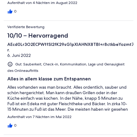
Aufenthalt von 4 Nächten im August 2022
0
Verifizierte Bewertung
10/10 – Hervorragend
AEcd0Lr3O2ECPWffSl2fK29sG1pXlAHNX8TBI+r8ctkbeYozm
r.
6. Juni 2022
Gut: Sauberkeit, Check-in, Kommunikation, Lage und Genauigkeit
des Onlineauftritts
Alles in allem klasse zum Entspannen
Alles vorhanden was man braucht. Alles ordentlich, sauber und
schön hergerichtet. Man kann draußen Grillen oder in der
Küche einfach was kochen. In der Nähe, knapp 5 Minuten zu
Fuß ist ein Edeka mit guter Fleischtheke und Bäcker. In zirka 10-
15 Minuten zu Fuß ist das Meer. Die meisten haben wir gesehen
sind aber mit dem Rad unterwegs. Bringen es selbst mit oder
Aufenthalt von 7 Nächten im Mai 2022
mieten sich eins. Tipp vorher online buchen.
0