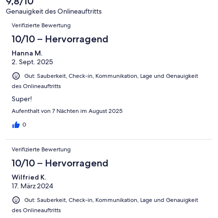
9,8/10
Gut
von
-
Bewertung
4
Genauigkeit des Onlineauftritts
Okay
von
Bewertungen
-
Verifizierte Bewertung
2
Schlecht
-
10/10 – Hervorragend
Ungenügend
Hanna M.
2. Sept. 2025
Gut: Sauberkeit, Check-in, Kommunikation, Lage und Genauigkeit
des Onlineauftritts
Super!
Aufenthalt von 7 Nächten im August 2025
0
Verifizierte Bewertung
10/10 – Hervorragend
Wilfried K.
17. März 2024
Gut: Sauberkeit, Check-in, Kommunikation, Lage und Genauigkeit
des Onlineauftritts