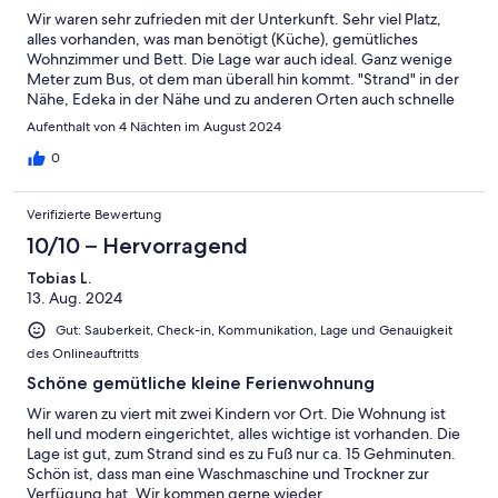
Wir waren sehr zufrieden mit der Unterkunft. Sehr viel Platz,
alles vorhanden, was man benötigt (Küche), gemütliches
Wohnzimmer und Bett. Die Lage war auch ideal. Ganz wenige
Meter zum Bus, ot dem man überall hin kommt. "Strand" in der
Nähe, Edeka in der Nähe und zu anderen Orten auch schnelle
Anbindung. Ich würde diese Wohnung auf jeden Fall nochmal
Aufenthalt von 4 Nächten im August 2024
buchen. Auch die Kommunikation mit der Vermieterin war
richtig gut. Alles hat perfekt geklappt. Danke.
0
Verifizierte Bewertung
10/10 – Hervorragend
Tobias L.
13. Aug. 2024
Gut: Sauberkeit, Check-in, Kommunikation, Lage und Genauigkeit
des Onlineauftritts
Schöne gemütliche kleine Ferienwohnung
Wir waren zu viert mit zwei Kindern vor Ort. Die Wohnung ist
hell und modern eingerichtet, alles wichtige ist vorhanden. Die
Lage ist gut, zum Strand sind es zu Fuß nur ca. 15 Gehminuten.
Schön ist, dass man eine Waschmaschine und Trockner zur
Verfügung hat. Wir kommen gerne wieder.