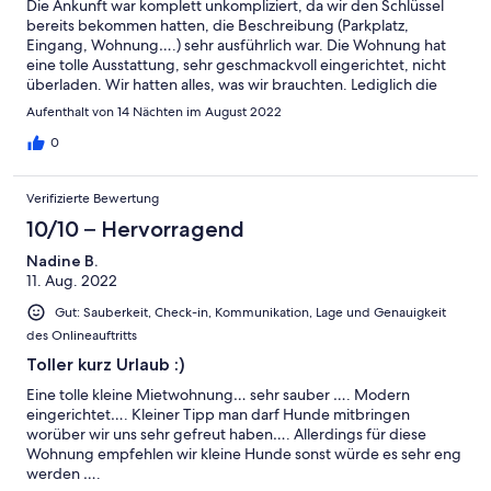
Die Ankunft war komplett unkompliziert, da wir den Schlüssel
bereits bekommen hatten, die Beschreibung (Parkplatz,
Eingang, Wohnung….) sehr ausführlich war. Die Wohnung hat
eine tolle Ausstattung, sehr geschmackvoll eingerichtet, nicht
überladen. Wir hatten alles, was wir brauchten. Lediglich die
steile Treppe hoch war anfangs gewöhnungsbedürftig. Die
Aufenthalt von 14 Nächten im August 2022
Lage war optimal, da man gleich am Strand vorne ist. Einfach
schön!!! Da es durchgehend warm und sonnig war, habe ich
0
einmal gewaschen.
Verifizierte Bewertung
10/10 – Hervorragend
Nadine B.
11. Aug. 2022
Gut: Sauberkeit, Check-in, Kommunikation, Lage und Genauigkeit
des Onlineauftritts
Toller kurz Urlaub :)
Eine tolle kleine Mietwohnung… sehr sauber …. Modern
eingerichtet…. Kleiner Tipp man darf Hunde mitbringen
worüber wir uns sehr gefreut haben…. Allerdings für diese
Wohnung empfehlen wir kleine Hunde sonst würde es sehr eng
werden ….