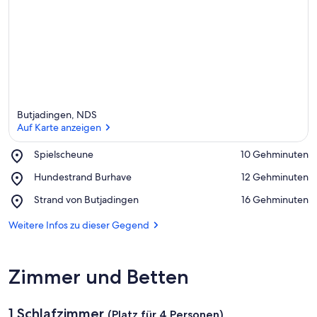
Butjadingen, NDS
Auf Karte anzeigen
Place,
Spielscheune
‪10 Gehminuten‬
Spielscheune
Auf Karte anzeigen
Place,
Hundestrand Burhave
‪12 Gehminuten‬
Hundestrand
Place,
Strand von Butjadingen
‪16 Gehminuten‬
Burhave
Strand
von
Weitere Infos zu dieser Gegend
Butjadingen
Zimmer und Betten
1 Schlafzimmer
(Platz für 4 Personen)