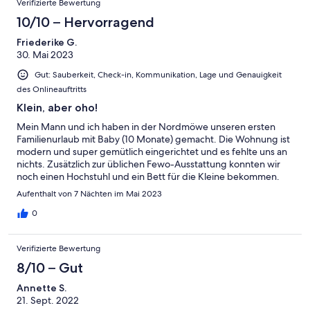
Verifizierte Bewertung
10/10 – Hervorragend
Friederike G.
30. Mai 2023
Gut: Sauberkeit, Check-in, Kommunikation, Lage und Genauigkeit
des Onlineauftritts
Klein, aber oho!
Mein Mann und ich haben in der Nordmöwe unseren ersten
Familienurlaub mit Baby (10 Monate) gemacht. Die Wohnung ist
modern und super gemütlich eingerichtet und es fehlte uns an
nichts. Zusätzlich zur üblichen Fewo-Ausstattung konnten wir
noch einen Hochstuhl und ein Bett für die Kleine bekommen.
Der Kontakt zu den Vermietern lief per mail und war von Anfang
Aufenthalt von 7 Nächten im Mai 2023
bis Ende mega freundlich und unkompliziert. Bei Problemen
hätten wir sie über diverse Wege erreichen können, gab aber
0
keine, tat also nicht Not. Wir wollen auf jedenfall
wiederkommen! :-) Einziger Hinweis wäre von uns, dass die
Verifizierte Bewertung
Wohnung tendenziell eher für kleinere Leute gemacht ist, da es
leichte Dachschrägen in den ohnehin kleinen Zimmern gibt und
8/10 – Gut
der Eingangsbereich etwas gedrungen ist.
Annette S.
21. Sept. 2022