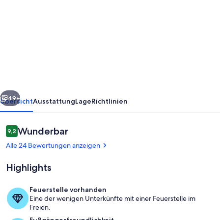
von
Ferienwohnung
Nordmöwe
Burhave
für
2-
4
rück
Weiter
Pers.
49+
Übersicht
Ausstattung
Lage
Richtlinien
mit
Garten
Bewertungen
Wunderbar
9,2
9,2 von 10.
und
Alle 24 Bewertungen anzeigen
Grill
Highlights
-
nah
Feuerstelle vorhanden
am
Eine der wenigen Unterkünfte mit einer Feuerstelle im
Ferienwohnung Nordmöwe
Freien.
Meer