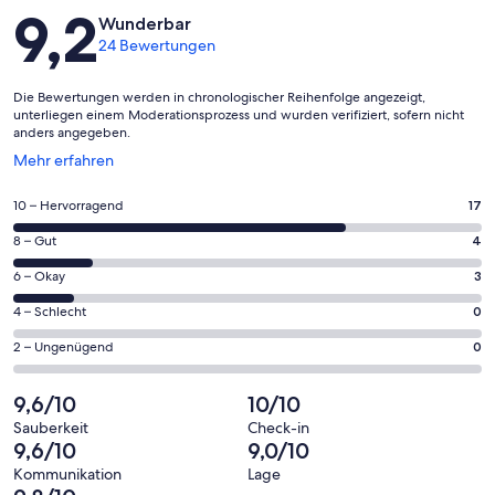
Bewertungen
9,2
Wunderbar
24 Bewertungen
Die Bewertungen werden in chronologischer Reihenfolge angezeigt,
unterliegen einem Moderationsprozess und wurden verifiziert, sofern nicht
anders angegeben.
Wird
Mehr erfahren
in
einem
17
10 – Hervorragend
17
neuen
von
Fenster
4
8 – Gut
4
insgesamt
geöffnet
von
24
3
6 – Okay
3
insgesamt
Gästebewertungen
von
24
0
4 – Schlecht
0
haben
insgesamt
Gästebewertungen
von
eine
24
0
2 – Ungenügend
0
haben
insgesamt
Bewertung
Gästebewertungen
von
eine
24
von
haben
insgesamt
9,6/10
10/10
Bewertung
Gästebewertungen
10
eine
24
von
haben
Sauberkeit
Check-in
-
Bewertung
Gästebewertungen
9,6/10
9,0/10
8
eine
Hervorragend
von
haben
-
Bewertung
Kommunikation
Lage
6
eine