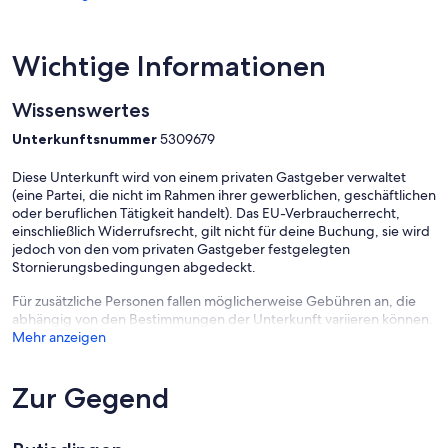
Das vordere Haus ist in zwei Wohnungen unterteilt
Die Unterwohnung ist unsere Ferienwohnung Meermuschel: für 1 -
Wichtige Informationen
4 Personen
2 Schlafzimmer, 1 Badezimmer
Wissenswertes
Unterkunftsnummer
5309679
Die Oberwohnung heißt Ferienwohnung Nordmöve: für 1 - 4
Personen
Diese Unterkunft wird von einem privaten Gastgeber verwaltet
1 Schlafzimmer, + Schlafmöglichkeit im Wohnzimmer, 1 Badezimmer
(eine Partei, die nicht im Rahmen ihrer gewerblichen, geschäftlichen
oder beruflichen Tätigkeit handelt). Das EU-Verbraucherrecht,
Die Häuser liegen nicht weit entfernt vom Deich (ca. 800m) und der
einschließlich Widerrufsrecht, gilt nicht für deine Buchung, sie wird
Nordseelagune, die in den Sommermonaten für ein super
jedoch von den vom privaten Gastgeber festgelegten
Strandvergnügen sorgt. Der Urlaubsort Burhave ist klein, hat aber
Stornierungsbedingungen abgedeckt.
dennoch viel zu bietet. Neben der Nordseelagune gibt es einen
Für zusätzliche Personen fallen möglicherweise Gebühren an, die
Badestrand mit Grünzone und bunten Strandkörben sowie einen
abhängig von den Bestimmungen der Unterkunft variieren können.
Hundestrand mit Hundeduschen. Außerdem zahlreiche
Mehr anzeigen
Fahrradwege, ein Hallenbad, Bäcker, leckere Restaurants und Cafés
und natürlich Einkaufsmöglichkeiten.
Zur Gegend
Für die kleinen oder auch großen Kinder gibt es die Spielscheune,
die nur wenige Gehminuten von unseren Ferienhäusern entfernt
liegt.