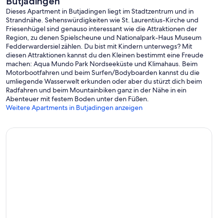
Butjadingen
Ein Fahrradverleih, Restaurants und Mama's Allee Cafe und eine
Dieses Apartment in Butjadingen liegt im Stadtzentrum und in
Bushaltestelle liegen ebenfalls direkt vor der Tür.
Strandnähe. Sehenswürdigkeiten wie St. Laurentius-Kirche und
Friesenhügel sind genauso interessant wie die Attraktionen der
Nicht weit entfernt gibt es das Erlebnisbad El Mundo - Center Park
Region, zu denen Spielscheune und Nationalpark-Haus Museum
und auch Bremerhaven hat neben dem Klimahaus noch einiges
Fedderwardersiel zählen. Du bist mit Kindern unterwegs? Mit
mehr zu bieten. Allein die Fahrt mit der Fähre ist ja schon ein
diesen Attraktionen kannst du den Kleinen bestimmt eine Freude
Erlebnis.
machen: Aqua Mundo Park Nordseeküste und Klimahaus. Beim
Motorbootfahren und beim Surfen/Bodyboarden kannst du die
Jede Wohneinheit hat einen eigenen Garten, Grill und KFZ
umliegende Wasserwelt erkunden oder aber du stürzt dich beim
Stellplatz und bekommt einen Schlüssel für die Garage, in der
Radfahren und beim Mountainbiken ganz in der Nähe in ein
mitgebrachte Fahrräder oder Spielzeuge sicher abgestellt werden
Abenteuer mit festem Boden unter den Füßen.
können. In der Garage befindet sich auch die Waschküche mit zwei
Weitere Apartments in Butjadingen anzeigen
Waschmaschinen und einem Trockner, die von allen Gästen genutzt
werden kann.
Das Ferienhaus Seewind und die Ferienwohnung Meermuschel
haben einen Sandkasten im Garten.
Die Terrassen sind von diesen beiden Einheiten beleuchtet und
haben eine Überdachung.
Haustiere sind bei uns nach Absprache auch willkommen. Wenn Sie
mit mehr als einem Tier vereisen möchten, berechnen wir Ihnen pro
Haustier 40,- €. Bitte geben Sie die Stückzahl bei der
Buchungsanfrage mit an. Maximal 2 Haustiere sind pro Wohneinheit