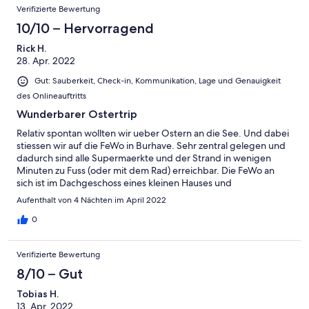
Verifizierte Bewertung
10/10 – Hervorragend
Rick H.
28. Apr. 2022
Gut: Sauberkeit, Check-in, Kommunikation, Lage und Genauigkeit
des Onlineauftritts
Wunderbarer Ostertrip
Relativ spontan wollten wir ueber Ostern an die See. Und dabei
stiessen wir auf die FeWo in Burhave. Sehr zentral gelegen und
dadurch sind alle Supermaerkte und der Strand in wenigen
Minuten zu Fuss (oder mit dem Rad) erreichbar. Die FeWo an
sich ist im Dachgeschoss eines kleinen Hauses und
dementsprechend nicht die Groesste - allerdings sehr
Aufenthalt von 4 Nächten im April 2022
Zweckdienlich eingerichtet. Auch als Person mit ueber 1.90m
kommt man zurecht, jedoch muss man am Eingang und auf der
0
Treppe ein wenig auf den eigenen Kopf achten ;) In der
Wohnung selbst ist alles vorhanden, was man benoetigt. Wir
Verifizierte Bewertung
kochen fast ausschliesslich selbst und haben nix elementares
vermisst. Das ist nicht selbstverstaendlich! Auch die
8/10 – Gut
Kommunikation im Vorfeld war absolut super. Freundlich,
Tobias H.
aufgeschlossen und immer erreichbar. Vielen Dank! Fuer 2
13. Apr. 2022
Personen (plus ggf. 2 kleinere Kinder) koennen wir die FeWo