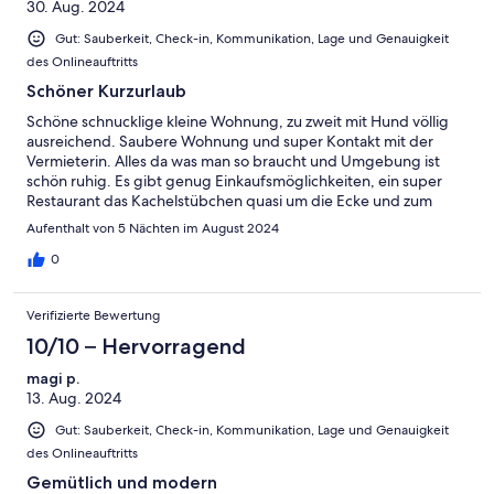
30. Aug. 2024
Gut: Sauberkeit, Check-in, Kommunikation, Lage und Genauigkeit
des Onlineauftritts
Schöner Kurzurlaub
Schöne schnucklige kleine Wohnung, zu zweit mit Hund völlig
ausreichend. Saubere Wohnung und super Kontakt mit der
Vermieterin. Alles da was man so braucht und Umgebung ist
schön ruhig. Es gibt genug Einkaufsmöglichkeiten, ein super
Restaurant das Kachelstübchen quasi um die Ecke und zum
Strand war es auch nicht weit. Einziges Manko für uns, es gab
Aufenthalt von 5 Nächten im August 2024
leider keine Fliegennetze an den Fenstern.
0
Verifizierte Bewertung
10/10 – Hervorragend
magi p.
13. Aug. 2024
Gut: Sauberkeit, Check-in, Kommunikation, Lage und Genauigkeit
des Onlineauftritts
Gemütlich und modern