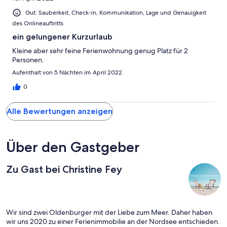
absolut empfehlen. 4 Erwachsene gehen sicher auch, aber dann
Gut: Sauberkeit, Check-in, Kommunikation, Lage und Genauigkeit
wird es doch schon etwas eng (und die Couch muss als Bett
des Onlineauftritts
genutzt werden). Wir vergeben 5 Sterne und bedanken uns
nochmal fuer den tollen Aufenthalt. Wir haben uns sehr wohl
ein gelungener Kurzurlaub
gefuehlt!
Kleine aber sehr feine Ferienwohnung genug Platz für 2
Personen.
Aufenthalt von 5 Nächten im April 2022
0
Alle Bewertungen anzeigen
Über den Gastgeber
Zu Gast bei Christine Fey
Wir sind zwei Oldenburger mit der Liebe zum Meer. Daher haben
wir uns 2020 zu einer Ferienimmobilie an der Nordsee entschieden.