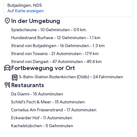
Butjadingen, NDS
erlaubt.
Auf Karte anzeigen
Handtücher und Bettwäsche sind im Preis enthalten.
In der Umgebung
Die Gemeinde Butjadigen erhebt aber noch eine Kurtaxe, die von
Karte
Spielscheune
- 10 Gehminuten
- 0.9 km
uns kassiert und direkt weitergeleitet wird. Darüber bekommen Sie
Hundestrand Burhave
- 12 Gehminuten
- 1.1 km
noch eine gesonderte Rechnung, falls Sie nicht direkt über uns
buchen sollten.
Strand von Butjadingen
- 16 Gehminuten
- 1.3 km
Strand von Tossens
- 21 Autominuten
- 17.9 km
Nach Ihrer Buchung setzen wir uns mit Ihnen in Verbindung. Wir
benötigen für den Mietvertrag Ihre Adresse und für die
Strand von Dangast
- 47 Autominuten
- 49.4 km
Berechnung der Kurtaxe das Alter der Kinder (falls vorhanden).
Fortbewegung vor Ort
S-Bahn-Station Rodenkirchen (Oldb) – 24 Fahrminuten
Für mehr Informationen zu den einzelnen Wohneinheiten und der
Kurtaxe können Sie uns gerne anschreiben.
Restaurants
‪Da Gianni - ‬15 Autominuten
‪Schild's Fisch & Meer - ‬15 Autominuten
‪Cornelius Am Friesenstrand - ‬17 Autominuten
‪Eckwarder Hof - ‬11 Autominuten
‪Kachelstübchen - ‬5 Gehminuten