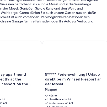
ie einen herrlichen Blick auf die Mosel und in die Weinberge.
 an der Mosel. Genießen Sie die Ruhe und den Wein, und
 Weinberge. Gerne dürfen Sie auch unsern Garten nutzen, dafür
lichkeit ist auch vorhanden. Parkmöglichkeiten befinden sich
ch eine Garage für Ihre Fahrräder, oder Ihr Auto zur Verfügung.
y apartment! Vacation directly at the winemaker! Piesport on t
5***** Ferienwohnung ! Urlaub direkt
5*****
day apartment!
5***** Ferienwohnung ! Urlaub
Ferienwohnung
rectly at the
direkt beim Winzer! Piesport an
!
Piesport on the
der Mosel
Urlaub
Piesport
direkt
beim
Küche
aubt
Winzer!
Haustiere erlaubt
 WLAN
Kostenloses WLAN
Piesport
h
Außenbereich