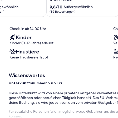
an
der
9.8
9,8/10
gewöhnlich
Außergewöhnlich
Mosel
von
en)
(85 Bewertungen)
Piesport
10,
ich,
Außergewöhnlich,
(85
Check-in ab 14:00 Uhr
Ch
)
Bewertungen)
Kinder
Kinder (0–17 Jahre) erlaubt
Ve
Haustiere
Keine Haustiere erlaubt
Ra
Wissenswertes
Unterkunftsnummer
5309138
Diese Unterkunft wird von einem privaten Gastgeber verwaltet (ein
geschäftlichen oder beruflichen Tätigkeit handelt). Das EU-Verbrauc
deine Buchung, sie wird jedoch von den vom privaten Gastgeber
Für zusätzliche Personen fallen möglicherweise Gebühren an, die
können.