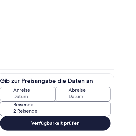
ch
Unterkunftsgelände
Gib zur Preisangabe die Daten an
h
Speisen
Anreise
Abreise
Reisende
Verfügbarkeit prüfen