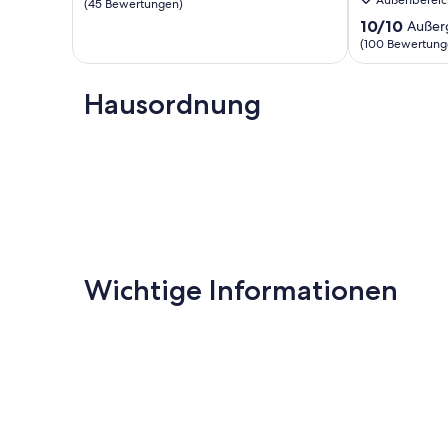
von
(45 Bewertungen)
Piesport
10,
on
10.0
10/10
Außer
Außergewöhnlich,
the
von
(100 Bewertung
(45
Moselle
10,
Bewertungen)
Piesport
Außergewöhnl
Hausordnung
(100
Bewertungen
Wichtige Informationen