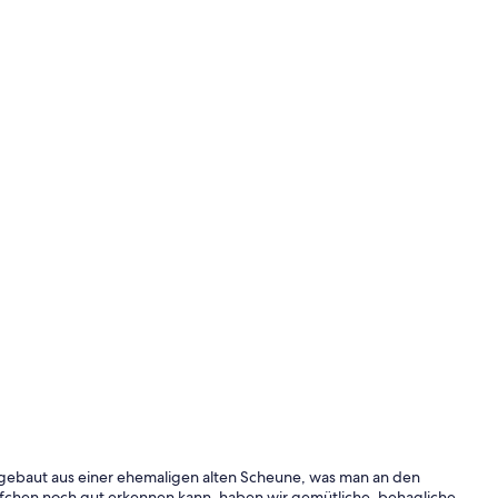
gebaut aus einer ehemaligen alten Scheune, was man an den
chen noch gut erkennen kann, haben wir gemütliche, behagliche