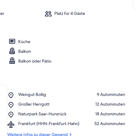
er
Platz für 4 Gäste
Küche
Balkon
Balkon oder Patio
Place,
Weingut Bollig
‪9 Autominuten‬
Weingut
Place,
Großer Herrgott
‪12 Autominuten‬
Bollig
Großer
Place,
Naturpark Saar-Hunsrück
‪18 Autominuten‬
Herrgott
Naturpark
Airport,
Frankfurt (HHN-Frankfurt-Hahn)
‪52 Autominuten‬
Saar-
Frankfurt
Hunsrück
(HHN-
Weitere Infos zu dieser Gegend