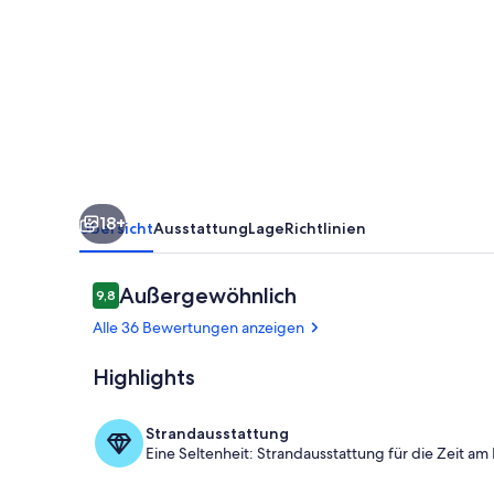
18+
Übersicht
Ausstattung
Lage
Richtlinien
Bewertungen
Außergewöhnlich
9,8
9,8 von 10.
Alle 36 Bewertungen anzeigen
Highlights
Speisen im Fr
Strandausstattung
Eine Seltenheit: Strandausstattung für die Zeit am