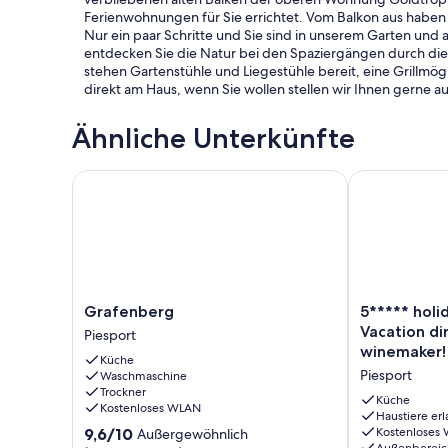
Ferienwohnungen für Sie errichtet. Vom Balkon aus haben S
Nur ein paar Schritte und Sie sind in unserem Garten und
entdecken Sie die Natur bei den Spaziergängen durch die
stehen Gartenstühle und Liegestühle bereit, eine Grillmög
direkt am Haus, wenn Sie wollen stellen wir Ihnen gerne au
Ähnliche Unterkünfte
Grafenberg
5***** holida
Grafenberg
5*****
Grafenberg
5***** holi
Piesport
holiday
Vacation di
Piesport
apartment!
winemaker! 
Küche
Vacation
Moselle
Piesport
Waschmaschine
directly
Trockner
at
Küche
Kostenloses WLAN
the
Haustiere erl
9.6
9,6/10
Kostenloses
Außergewöhnlich
winemaker!
Außenbereic