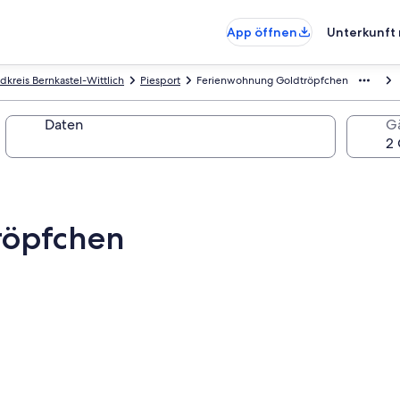
App öffnen
Unterkunft 
dkreis Bernkastel-Wittlich
Piesport
Ferienwohnung Goldtröpfchen
Daten
G
röpfchen