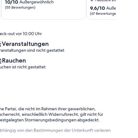
10.0
10/10
Außergewöhnlich
von
9.6
(55 Bewertungen)
9,6/10
Außergewöhnli
10,
von
(67 Bewertungen)
Außergewöhnlich,
10,
(55
Außergewöhnlich,
Bewertungen)
(67
eck-out vor 10:00 Uhr
Bewertungen)
Veranstaltungen
ranstaltungen sind nicht gestattet
Rauchen
uchen ist nicht gestattet
e Partei, die nicht im Rahmen ihrer gewerblichen,
herrecht, einschließlich Widerrufsrecht, gilt nicht für
 festgelegten Stornierungsbedingungen abgedeckt.
 abhängig von den Bestimmungen der Unterkunft variieren