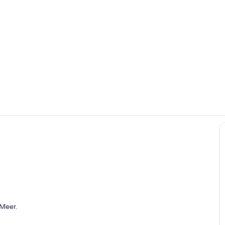
Außenberei
Wohnbereic
eien
 Meer.