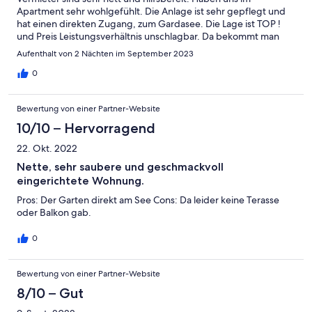
Apartment sehr wohlgefühlt. Die Anlage ist sehr gepflegt und
hat einen direkten Zugang, zum Gardasee. Die Lage ist TOP !
und Preis Leistungsverhältnis unschlagbar. Da bekommt man
mehr für sein Geld. Wir werden wieder kommen 👍 10 von 10
Aufenthalt von 2 Nächten im September 2023
Sternen !!!!!!
0
Bewertung von einer Partner-Website
10/10 – Hervorragend
22. Okt. 2022
Nette, sehr saubere und geschmackvoll
eingerichtete Wohnung.
Pros: Der Garten direkt am See Cons: Da leider keine Terasse
oder Balkon gab.
0
Bewertung von einer Partner-Website
8/10 – Gut