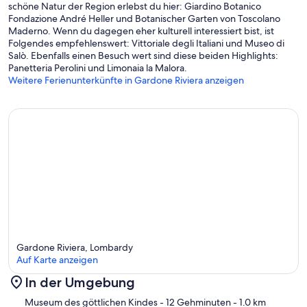
schöne Natur der Region erlebst du hier: Giardino Botanico
Fondazione André Heller und Botanischer Garten von Toscolano
Maderno. Wenn du dagegen eher kulturell interessiert bist, ist
Folgendes empfehlenswert: Vittoriale degli Italiani und Museo di
Salò. Ebenfalls einen Besuch wert sind diese beiden Highlights:
Panetteria Perolini und Limonaia la Malora.
Weitere Ferienunterkünfte in Gardone Riviera anzeigen
Gardone Riviera, Lombardy
Auf Karte anzeigen
In der Umgebung
Karte
Museum des göttlichen Kindes
- 12 Gehminuten
- 1.0 km