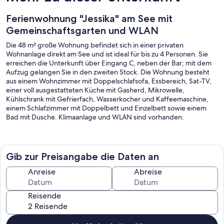
Ferienwohnung "Jessika" am See mit
Gemeinschaftsgarten und WLAN
Die 48 m² große Wohnung befindet sich in einer privaten
Wohnanlage direkt am See und ist ideal für bis zu 4 Personen. Sie
erreichen die Unterkunft über Eingang C, neben der Bar; mit dem
Aufzug gelangen Sie in den zweiten Stock. Die Wohnung besteht
aus einem Wohnzimmer mit Doppelschlafsofa, Essbereich, Sat-TV,
einer voll ausgestatteten Küche mit Gasherd, Mikrowelle,
Kühlschrank mit Gefrierfach, Wasserkocher und Kaffeemaschine,
einem Schlafzimmer mit Doppelbett und Einzelbett sowie einem
Bad mit Dusche. Klimaanlage und WLAN sind vorhanden.
Der Wohnkomplex bietet einen großen Gemeinschaftsgarten mit
Gib zur Preisangabe die Daten an
Terrasse, ausgestattet mit einem großen Tisch und Stühlen, die Sie
für Mahlzeiten im Freien mit Seeblick nutzen können. Über den
Anreise
Abreise
Aufzug gelangen Sie direkt in den Garten, zum Strand und zu drei
gemeinschaftlichen Stegen am See. Draußen steht Ihnen eine
Reisende
Dusche zur Verfügung – ideal nach einem Tag am Wasser – sowie
ein Kinderspielplatz.