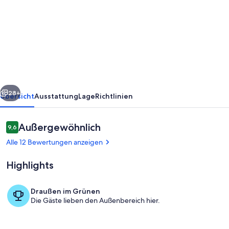
Ferienwohnung
"Jessika"
am
See
mit
Gemeinschaftsgarten
rück
Weiter
und
28+
Übersicht
Ausstattung
Lage
Richtlinien
WLAN
Bewertungen
Außergewöhnlich
9,6
9,6 von 10.
Alle 12 Bewertungen anzeigen
Highlights
Draußen im Grünen
Die Gäste lieben den Außenbereich hier.
Unterkunftsgelände