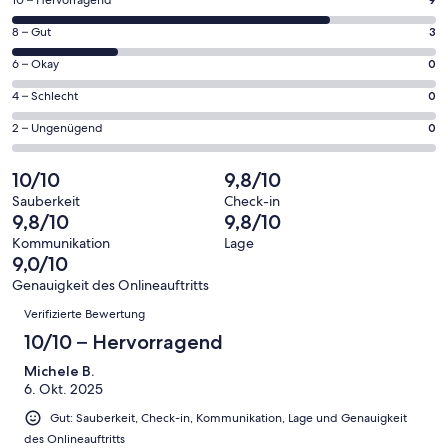
9
10 – Hervorragend
neuen
von
Fenster
3
8 – Gut
3
insgesamt
geöffnet
von
12
0
6 – Okay
0
insgesamt
Gästebewertungen
von
12
0
4 – Schlecht
0
haben
insgesamt
Gästebewertungen
von
eine
12
0
2 – Ungenügend
0
haben
insgesamt
Bewertung
Gästebewertungen
von
eine
12
von
haben
insgesamt
10/10
9,8/10
Bewertung
Gästebewertungen
10
eine
12
von
haben
Sauberkeit
Check-in
-
Bewertung
Gästebewertungen
9,8/10
9,8/10
8
eine
Hervorragend
von
haben
-
Bewertung
Kommunikation
Lage
6
eine
9,0/10
Gut
von
-
Bewertung
4
Genauigkeit des Onlineauftritts
Okay
von
Bewertungen
-
Verifizierte Bewertung
2
Schlecht
-
10/10 – Hervorragend
Ungenügend
Michele B.
6. Okt. 2025
Gut: Sauberkeit, Check-in, Kommunikation, Lage und Genauigkeit
des Onlineauftritts