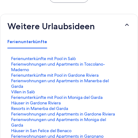
Weitere Urlaubsideen
Ferienunterkünfte
L
Ferienunterkünfte mit Pool in Salò
i
L
Ferienwohnungen und Apartments in Toscolano-
n
i
Maderno
k
n
L
Ferienunterkünfte mit Pool in Gardone Riviera
,
k
i
L
Ferienwohnungen und Apartments in Manerba del
d
,
n
i
Garda
e
d
k
n
L
Villen in Salò
r
e
,
k
i
L
Ferienunterkünfte mit Pool in Moniga del Garda
d
r
d
,
n
i
L
Häuser in Gardone Riviera
i
d
e
d
k
n
i
L
Resorts in Manerba del Garda
e
i
r
e
,
k
n
i
L
Ferienwohnungen und Apartments in Gardone Riviera
f
e
d
r
d
,
k
n
i
L
Ferienwohnungen und Apartments in Moniga del
o
f
i
d
e
d
,
k
n
i
Garda
l
o
e
i
r
e
d
,
k
n
L
Häuser in San Felice del Benaco
g
l
f
e
d
r
e
d
,
k
i
L
Ferienwohnungen und Apartments in Gargnano