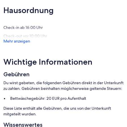
am
(10
Außerge
see
Bewertungen)
(48
Hausordnung
Salò
Bewert
Check-in ab 16:00 Uhr
Check-out vor 10:00 Uhr
Mehr anzeigen
Wichtige Informationen
Gebühren
Du wirst gebeten, die folgenden Gebühren direkt in der Unterkunft
zu zahlen. Gebühren beinhalten möglicherweise geltende Steuern:
Bettwäschegebühr: 20 EUR pro Aufenthalt
Diese Liste enthält alle Gebühren, die uns von der Unterkunft
mitgeteilt wurden.
Wissenswertes