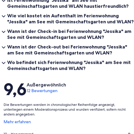
Ist Ferienwohnung "Jessika" am See mit
Gemeinschaftsgarten und WLAN haustierfreundlich?
Wie viel kostet ein Aufenthalt im Ferienwohnung
"Jessika" am See mit Gemeinschaftsgarten und WLAN?
Wann ist der Check-in bei Ferienwohnung "Jessika" am
See mit Gemeinschaftsgarten und WLAN?
Wann ist der Check-out bei Ferienwohnung "Jessika"
am See mit Gemeinschaftsgarten und WLAN?
Wo befindet sich Ferienwohnung "Jessika" am See mit
Gemeinschaftsgarten und WLAN?
Bewertungen
9,6
Außergewöhnlich
12 Bewertungen
Die Bewertungen werden in chronologischer Reihenfolge angezeigt,
unterliegen einem Moderationsprozess und wurden verifiziert, sofern nicht
anders angegeben.
Wird
Mehr erfahren
in
einem
9