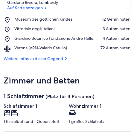
Gardone Riviera, Lombardy
Auf Karte anzeigen
Place,
Museum des göttlichen Kindes
‪12 Gehminuten‬
Museum
Auf Karte anzeigen
Place,
Vittoriale degli Italiani
‪3 Autominuten‬
des
Vittoriale
göttlichen
Place,
Giardino Botanico Fondazione André Heller
‪4 Autominuten‬
degli
Kindes
Giardino
Italiani
Airport,
Verona (VRN-Valerio Catullo)
‪72 Autominuten‬
Botanico
Verona
Fondazione
(VRN-
Weitere Infos zu dieser Gegend
André
Valerio
Heller
Catullo)
Zimmer und Betten
1 Schlafzimmer
(Platz für 4 Personen)
Schlafzimmer 1
Wohnzimmer 1
1 Einzelbett und 1 Queen-Bett
1 großes Schlafsofa