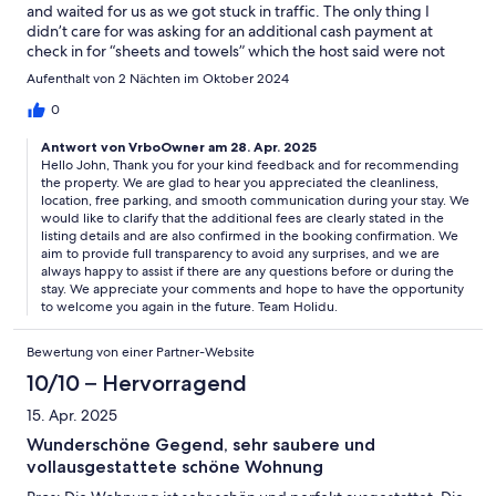
and waited for us as we got stuck in traffic. The only thing I
didn’t care for was asking for an additional cash payment at
check in for “sheets and towels” which the host said were not
included. This is incredibly strange, I have never experienced
Aufenthalt von 2 Nächten im Oktober 2024
something like this, so be aware. Despite this, I would still
recommend this apartment.
0
Antwort von VrboOwner am 28. Apr. 2025
Hello John, Thank you for your kind feedback and for recommending
the property. We are glad to hear you appreciated the cleanliness,
location, free parking, and smooth communication during your stay. We
would like to clarify that the additional fees are clearly stated in the
listing details and are also confirmed in the booking confirmation. We
aim to provide full transparency to avoid any surprises, and we are
always happy to assist if there are any questions before or during the
stay. We appreciate your comments and hope to have the opportunity
to welcome you again in the future. Team Holidu.
Bewertung von einer Partner-Website
10/10 – Hervorragend
15. Apr. 2025
Wunderschöne Gegend, sehr saubere und
vollausgestattete schöne Wohnung