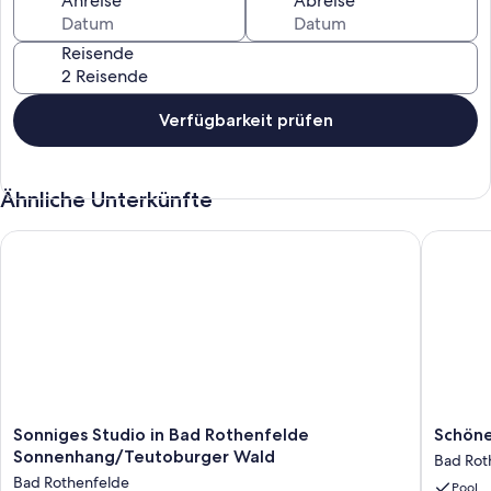
Anreise
Abreise
Reisende
Verfügbarkeit prüfen
Ähnliche Unterkünfte
Sonniges Studio in Bad Rothenfelde Sonnenhang/Teutoburge
Schöne A
Sonniges
Schöne
Sonniges Studio in Bad Rothenfelde
Schöne
Studio
Aussicht
Sonnenhang/Teutoburger Wald
Bad Rot
in
in
Bad Rothenfelde
Pool