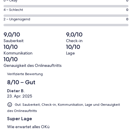
2
0
6 – Okay
0
insgesamt
Gästebewertungen
von
2
0
4 – Schlecht
0
haben
insgesamt
Gästebewertungen
von
eine
2
0
2 – Ungenügend
0
haben
insgesamt
Bewertung
Gästebewertungen
von
eine
2
von
haben
insgesamt
9,0/10
9,0/10
Bewertung
Gästebewertungen
10
eine
2
von
haben
Sauberkeit
Check-in
-
Bewertung
Gästebewertungen
10/10
10/10
8
eine
Hervorragend
von
haben
-
Bewertung
Kommunikation
Lage
6
eine
10/10
Gut
von
-
Bewertung
4
Genauigkeit des Onlineauftritts
Okay
von
Bewertungen
-
Verifizierte Bewertung
2
Schlecht
-
8/10 – Gut
Ungenügend
Dieter B.
23. Apr. 2025
Gut: Sauberkeit, Check-in, Kommunikation, Lage und Genauigkeit
des Onlineauftritts
Super Lage
Wie erwartet alles OKü