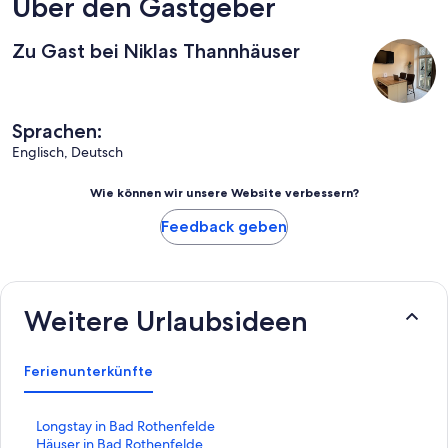
Über den Gastgeber
Zu Gast bei Niklas Thannhäuser
Sprachen:
Englisch, Deutsch
Wie können wir unsere Website verbessern?
Feedback geben
Weitere Urlaubsideen
Ferienunterkünfte
L
Longstay in Bad Rothenfelde
i
L
Häuser in Bad Rothenfelde