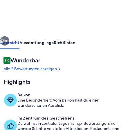
mit
Balkon
und
Blick
auf
rück
Weiter
die
11+
Übersicht
Ausstattung
Lage
Richtlinien
Saline
Bewertungen
Wunderbar
9,0
9,0 von 10.
Alle 2 Bewertungen anzeigen
Highlights
Balkon
Eine Besonderheit: Vom Balkon hast du einen
Der Wohnbereich.
wunderschönen Ausblick.
Im Zentrum des Geschehens
Du wohnst in zentraler Lage mit Top-Bewertungen, nur
wenige Schritte von tollen Attraktionen, Restaurants und