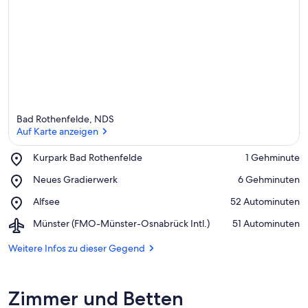
Bad Rothenfelde, NDS
Auf Karte anzeigen
Place,
Kurpark Bad Rothenfelde
‪1 Gehminute‬
Kurpark
Auf Karte anzeigen
Place,
Neues Gradierwerk
‪6 Gehminuten‬
Bad
Neues
Rothenfelde
Place,
Alfsee
‪52 Autominuten‬
Gradierwerk
Alfsee
Airport,
Münster (FMO-Münster-Osnabrück Intl.)
‪51 Autominuten‬
Münster
(FMO-
Weitere Infos zu dieser Gegend
Münster-
Osnabrück
Intl.)
Zimmer und Betten