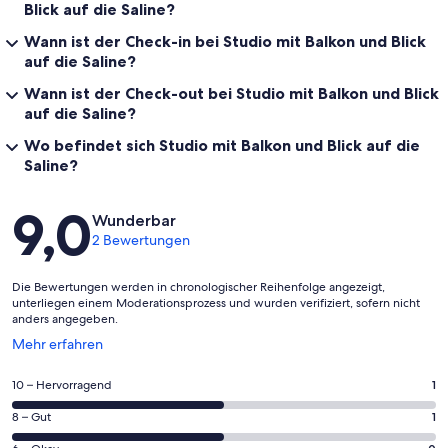
Blick auf die Saline?
Wann ist der Check-in bei Studio mit Balkon und Blick
auf die Saline?
Wann ist der Check-out bei Studio mit Balkon und Blick
auf die Saline?
Wo befindet sich Studio mit Balkon und Blick auf die
Saline?
Bewertungen
9,0
Wunderbar
2 Bewertungen
Die Bewertungen werden in chronologischer Reihenfolge angezeigt,
unterliegen einem Moderationsprozess und wurden verifiziert, sofern nicht
anders angegeben.
Wird
Mehr erfahren
in
einem
1
10 – Hervorragend
1
neuen
von
Fenster
1
8 – Gut
1
insgesamt
geöffnet
von