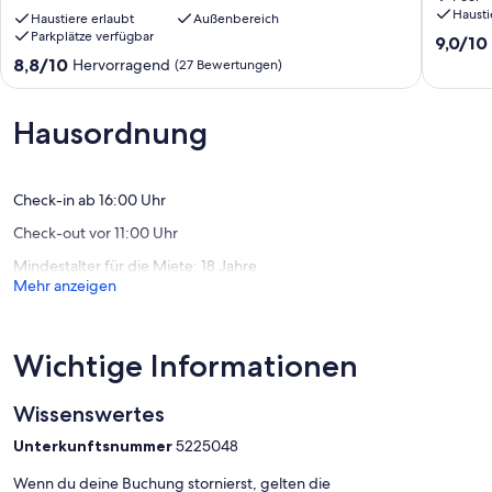
Bad
Bad
Hausti
Rothenfelde
Haustiere erlaubt
Außenbereich
Rothenf
Parkplätze verfügbar
Sonnenhang/Teutoburger
Bad
9.0
9,0/10
Wald
Rothenf
von
8.8
8,8/10
Hervorragend
(27 Bewertungen)
Bad
10,
von
Rothenfelde
Wunder
10,
(30
Hervorragend,
Hausordnung
Bewert
(27
Bewertungen)
Check-in ab 16:00 Uhr
Check-out vor 11:00 Uhr
Mindestalter für die Miete: 18 Jahre
Mehr anzeigen
Wichtige Informationen
Wissenswertes
Unterkunftsnummer
5225048
Wenn du deine Buchung stornierst, gelten die