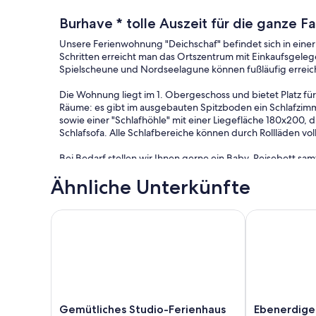
Burhave * tolle Auszeit für die ganze Fa
Unsere Ferienwohnung "Deichschaf" befindet sich in eine
Schritten erreicht man das Ortszentrum mit Einkaufsgele
Spielscheune und Nordseelagune können fußläufig erreic
Die Wohnung liegt im 1. Obergeschoss und bietet Platz für 
Räume: es gibt im ausgebauten Spitzboden ein Schlafzimm
sowie einer "Schlafhöhle" mit einer Liegefläche 180x200, 
Schlafsofa. Alle Schlafbereiche können durch Rollläden vo
Bei Bedarf stellen wir Ihnen gerne ein Baby-Reisebett sam
Zusatzkosten).
Ähnliche Unterkünfte
Liebe Vierbeiner sind in dieser Wohnung herzlich willko
Gemütliches Studio-Ferienhaus im Ferienpark Fedde
Ebenerdiger 
Die Ferienwohnung „Deichschaf" liegt ruhig nach hinten ra
Ferienanlage. Das Zentrum der Wohnung ist der offene W
sich gemütliche Stunden verbringen. Bei schönem Wetter
ist selbstverständlich komplett möbliert.
Die Küche verfügt über alle üblichen E-Geräte samt Spü
Kaffeemaschine und ist auch sonst komplett ausgestattet m
Gemütliches
Ebenerdiger
Gemütliches Studio-Ferienhaus
Ebenerdige
der Wohnung steht eine kleine Auswahl an Urlaubsliteratur