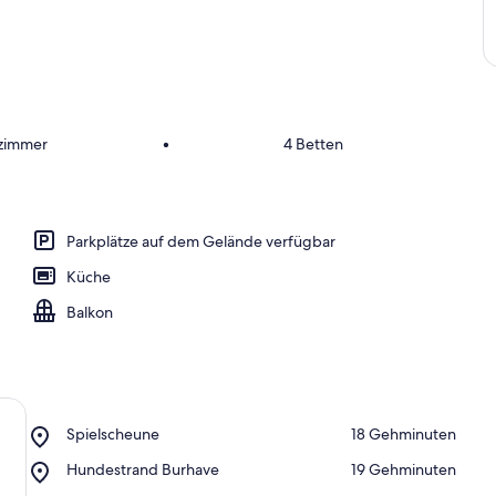
fzimmer
•
4 Betten
Parkplätze auf dem Gelände verfügbar
Küche
Balkon
Place,
Spielscheune
‪18 Gehminuten‬
Spielscheune
Place,
Hundestrand Burhave
‪19 Gehminuten‬
Hundestrand