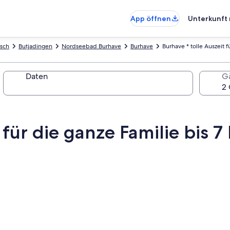
App öffnen
Unterkunft 
rsch
Butjadingen
Nordseebad Burhave
Burhave
Burhave * tolle Auszeit 
Daten
G
 für die ganze Familie bis 7