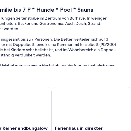
milie bis 7 P * Hunde * Pool * Sauna
r ruhigen Seitenstraße im Zentrum von Burhave. In wenigen
genheiten, Bäcker und Gastronomie. Auch Deich, Strand,
ht werden.
insgesamt bis zu 7 Personen. Die Betten verteilen sich auf 3
er mit Doppelbett, eine kleine Kammer mit Einzelbett (90/200)
die bei Kindern sehr beliebt ist, und im Wohnbereich ein Doppel-
llständig verdunkelt werden.
t Matratze sowie einen Hochstuhl zur Verfügung (natürlich ohne
mmen und dürfen gerne mitreisen (gegen Zusatzgebühr).
rwardersiel. Hund erlaubt.
Reihenendbungalow mit eingezäunten Grundstück in Fedderwa
Ferienhaus in direkter Strandnähe, 
us mit Blick über den parkähnlichen Garten der kleinen
ohn-/Ess-/Küchenbereich mit moderner Sitzgruppe. Hier lassen
 lädt der zur Wohnung gehörende Balkon zum Ausspannen ein, er
lmaschine, Back- und Mikrowellen-Kombi und Senseo-
it allem, was den Urlaub zur schönsten Zeit des Jahres macht. In
Ferienhaus
r Reihenendbungalow
Ferienhaus in direkter
, Gesellschaftsspielen und Kinderspielzeug bereit. Die