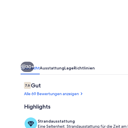
tolle
Auszeit
für
die
ganze
Familie
bis
7
30+
P
Übersicht
Ausstattung
Lage
Richtlinien
*
Hunde
Bewertungen
Gut
7,6
7,6 von 10.
*
Alle 69 Bewertungen anzeigen
Pool
Highlights
*
Wohnbereic
Sauna
Strandausstattung
Eine Seltenheit: Strandausstattung für die Zeit am