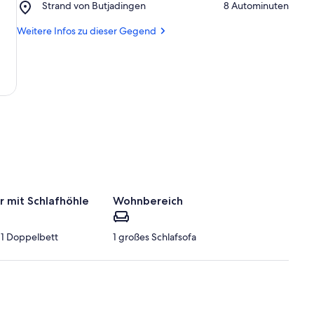
Place,
Strand von Butjadingen
‪8 Autominuten‬
Burhave
Strand
von
Weitere Infos zu dieser Gegend
Butjadingen
 mit Schlafhöhle
Wohnbereich
d 1 Doppelbett
1 großes Schlafsofa