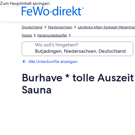
Zum Hauptinhalt springen
Deutschland
Niedersachsen
Landkreis Main-Spessart Weserma
Home
Ferienunterkünfte
Wo soll’s hingehen?
Alle Unterkünfte anzeigen
Burhave * tolle Auszeit
Sauna
Fotogalerie
von
Burhave
*