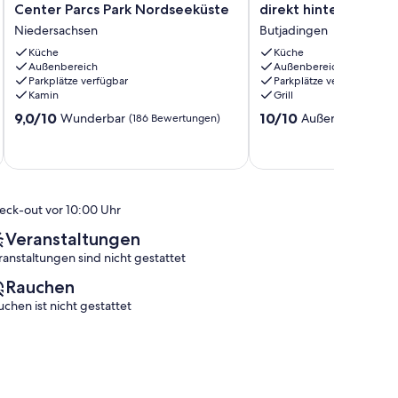
in
für
Center Parcs Park Nordseeküste
direkt hinter dem De
der
max.
Niedersachsen
Butjadingen
Anlage
4
Center
Küche
Gäste
Küche
Außenbereich
Außenbereich
Parcs
direkt
Parkplätze verfügbar
Parkplätze verfügbar
Park
hinter
Kamin
Grill
Nordseeküste
dem
9.0
10.0
Niedersachsen
9,0/10
Deich
10/10
Wunderbar
Außergewöhnlic
(186 Bewertungen)
von
von
Butjadingen
10,
10,
Wunderbar,
Außergewöhnlich,
(186
(1
Bewertungen)
Bewertung)
eck-out vor 10:00 Uhr
Veranstaltungen
ranstaltungen sind nicht gestattet
Rauchen
uchen ist nicht gestattet