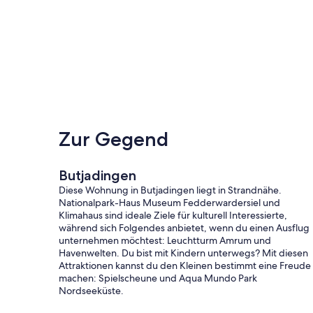
-ggf. 7,00 € pro ÜN je Haustier.
Außerdem ist ein Gästebeitrag („Kurtaxe“) an die Gemeind
Alle Nebenkosten sind bitte vor Anreise zu entrichten, pe
entnehmen Sie nach Buchung bitte der automatisch vers
Bettwäsche und Handtücher können gegen Gebühr hinzuge
Die Schlüsselübergabe erfolgt bequem per Schlüsselsafe
Zur Gegend
Für etwaige Fragen und Probleme hat unsere örtliche Ve
Vos, Tel. 0152/56991282).
Butjadingen
Urlaub mit Freunden oder größerer Familie? Kein Proble
Diese Wohnung in Butjadingen liegt in Strandnähe.
Ferienwohnungen in dieser Ferienanlage und ist Ihnen ger
Nationalpark-Haus Museum Fedderwardersiel und
Nachbarschaft behilflich.
Klimahaus sind ideale Ziele für kulturell Interessierte,
während sich Folgendes anbietet, wenn du einen Ausflug
unternehmen möchtest: Leuchtturm Amrum und
Havenwelten. Du bist mit Kindern unterwegs? Mit diesen
Attraktionen kannst du den Kleinen bestimmt eine Freude
machen: Spielscheune und Aqua Mundo Park
Nordseeküste.