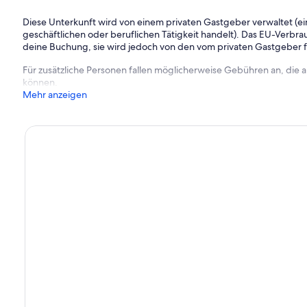
Diese Unterkunft wird von einem privaten Gastgeber verwaltet (ein
e Butjadingen zu entrichten.
geschäftlichen oder beruflichen Tätigkeit handelt). Das EU-Verbrauc
deine Buchung, sie wird jedoch von den vom privaten Gastgeber
r Überweisung oder via PayPal). Die erforderlichen Daten
Für zusätzliche Personen fallen möglicherweise Gebühren an, die
endeten Buchungsbestätigung.
können.
Mehr anzeigen
bucht werden und werden Ihnen bei Anreise bereitgestellt.
 am Objekt.
rwalterin vom Team NORDSEERUHE stets ein offenes Ohr (Katja
m: das Team NORDSEERUHE verwaltet noch diverse weitere
ne bei der Suche nach weiteren Unterkünften in direkter