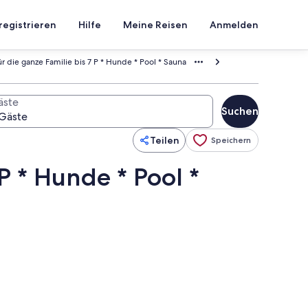
registrieren
Hilfe
Meine Reisen
Anmelden
für die ganze Familie bis 7 P * Hunde * Pool * Sauna
äste
Suchen
Teilen
Speichern
 P * Hunde * Pool *