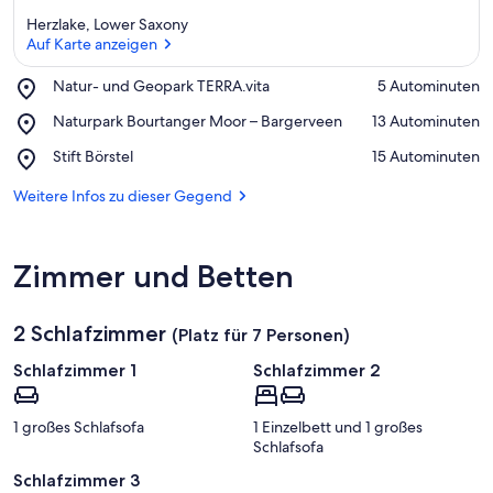
Herzlake, Lower Saxony
Auf Karte anzeigen
Place,
Natur- und Geopark TERRA.vita
‪5 Autominuten‬
Natur-
Auf Karte anzeigen
Place,
Naturpark Bourtanger Moor – Bargerveen
‪13 Autominuten‬
und
Naturpark
Geopark
Place,
Stift Börstel
‪15 Autominuten‬
Bourtanger
TERRA.vita
Stift
Moor
Börstel
Weitere Infos zu dieser Gegend
–
Bargerveen
Zimmer und Betten
2 Schlafzimmer
(Platz für 7 Personen)
Schlafzimmer 1
Schlafzimmer 2
1 großes Schlafsofa
1 Einzelbett und 1 großes
Schlafsofa
Schlafzimmer 3