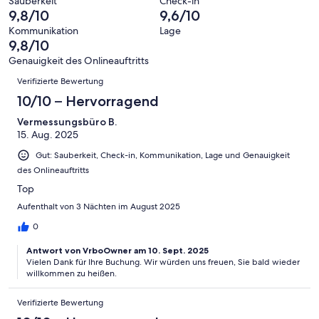
von
haben
Sauberkeit
Check-in
-
Bewertung
Gästebewertungen
9,8/10
9,6/10
8
eine
Hervorragend
von
haben
-
Bewertung
Kommunikation
Lage
6
eine
9,8/10
Gut
von
-
Bewertung
4
Genauigkeit des Onlineauftritts
Okay
von
Bewertungen
-
Verifizierte Bewertung
2
Schlecht
-
10/10 – Hervorragend
Ungenügend
Vermessungsbüro B.
15. Aug. 2025
Gut: Sauberkeit, Check-in, Kommunikation, Lage und Genauigkeit
des Onlineauftritts
Top
Aufenthalt von 3 Nächten im August 2025
0
Antwort von VrboOwner am 10. Sept. 2025
Vielen Dank für Ihre Buchung. Wir würden uns freuen, Sie bald wieder
willkommen zu heißen.
Verifizierte Bewertung