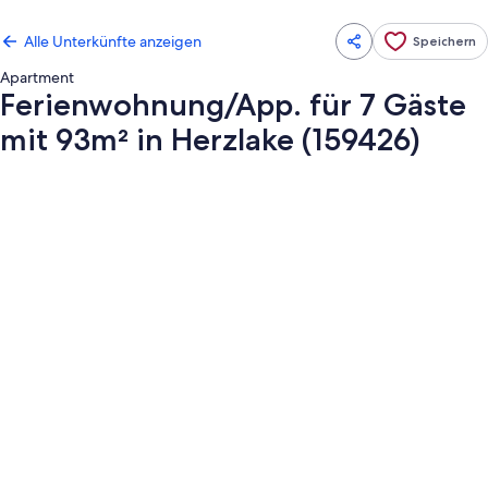
Alle Unterkünfte anzeigen
Speichern
Apartment
Ferienwohnung/App. für 7 Gäste
mit 93m² in Herzlake (159426)
Fotogalerie
von
Ferienwohnung/App.