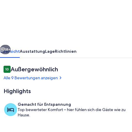
für
7
Gäste
mit
93m²
rück
Weiter
in
18+
Übersicht
Ausstattung
Lage
Richtlinien
Herzlake
(159426)
Bewertungen
Außergewöhnlich
10
10 von 10.
Alle 9 Bewertungen anzeigen
Highlights
Gemacht für Entspannung
Top bewerteter Komfort – hier fühlen sich die Gäste wie zu
Wohnbereich
Hause.