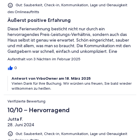
Gut: Sauberkeit, Check-in, Kommunikation, Lage und Genauigkeit
des Onlineauftritts
Äußerst positive Erfahrung
Diese Ferienwohnung besticht nicht nur durch ein
hervorragendes Preis-Leistungs-Verhältnis, sondern auch das
Haus selbst ist genau wie erwartet. Schön eingerichtet, sauber
und mit allem, was man so braucht. Die Kommunikation mit den
Gastgebern war schnell, einfach und unkompliziert. Eine
Rechnung wurde mir ohne Probleme und in vollem Umfang
Aufenthalt von 3 Nächten im Februar 2025
erstellt. Wenn wir wieder in der Gegend sind, nehmen wir
dieses Objekt gern wieder.
0
Antwort von VrboOwner am 18. März 2025
Vielen Dank für Ihre Buchung. Wir würden uns freuen, Sie bald wieder
willkommen zu heißen.
Verifizierte Bewertung
10/10 – Hervorragend
Jutta F.
28. Juni 2024
Gut: Sauberkeit, Check-in, Kommunikation, Lage und Genauigkeit