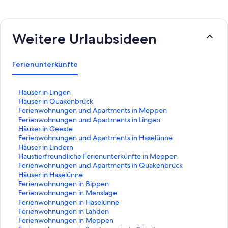
Weitere Urlaubsideen
Ferienunterkünfte
L
Häuser in Lingen
i
L
Häuser in Quakenbrück
n
i
L
Ferienwohnungen und Apartments in Meppen
k
n
i
L
Ferienwohnungen und Apartments in Lingen
,
k
n
i
L
Häuser in Geeste
d
,
k
n
i
L
Ferienwohnungen und Apartments in Haselünne
e
d
,
k
n
i
L
Häuser in Lindern
r
e
d
,
k
n
i
L
Haustierfreundliche Ferienunterkünfte in Meppen
d
r
e
d
,
k
n
i
L
Ferienwohnungen und Apartments in Quakenbrück
i
d
r
e
d
,
k
n
i
L
Häuser in Haselünne
e
i
d
r
e
d
,
k
n
i
L
Ferienwohnungen in Bippen
f
e
i
d
r
e
d
,
k
n
i
L
Ferienwohnungen in Menslage
o
f
e
i
d
r
e
d
,
k
n
i
L
Ferienwohnungen in Haselünne
l
o
f
e
i
d
r
e
d
,
k
n
i
L
Ferienwohnungen in Lähden
g
l
o
f
e
i
d
r
e
d
,
k
n
i
L
Ferienwohnungen in Meppen