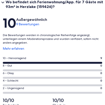
Wo befindet sich Ferienwohnung/App. für 7 Gäste mit
93m² in Herzlake (159426)?
Bewertungen
10
Außergewöhnlich
9 Bewertungen
Die Bewertungen werden in chronologischer Reihenfolge angezeigt,
unterliegen einem Moderationsprozess und wurden verifiziert, sofern nicht
anders angegeben.
Wird
Mehr erfahren
in
einem
9
10 – Hervorragend
9
neuen
von
Fenster
0
8 – Gut
0
insgesamt
geöffnet
von
9
0
6 – Okay
0
insgesamt
Gästebewertungen
von
9
0
4 – Schlecht
0
haben
insgesamt
Gästebewertungen
von
eine
9
0
2 – Ungenügend
0
haben
insgesamt
Bewertung
Gästebewertungen
von
eine
9
von
haben
insgesamt
10/10
10/10
Bewertung
Gästebewertungen
10
eine
9