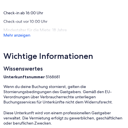
Bewertungen)
Bewert
Da es im Urlaub an nichts fehlen soll, brauchen Sie Bettwäsche und
Handtücher nicht einzupacken. Die sind bei uns natürlich inklusive!
Check-in ab 16:00 Uhr
Check-out vor 10:00 Uhr
Wir freuen uns sehr, Ihr Interesse geweckt zu haben und Sie schon
bald als Gast bei uns begrüßen zu dürfen!
Mindestalter für die Miete: 18 Jahre
Mehr anzeigen
Wichtige Informationen
Wissenswertes
Unterkunftsnummer
5168681
Wenn du deine Buchung stornierst, gelten die
Stornierungsbedingungen des Gastgebers. Gemäß den EU-
Verordnungen über Verbraucherrechte unterliegen
Buchungsservices für Unterkünfte nicht dem Widerrufsrecht.
Diese Unterkunft wird von einem professionellen Gastgeber
verwaltet. Die Vermietung erfolgt zu gewerblichen, geschäftlichen
oder beruflichen Zwecken.