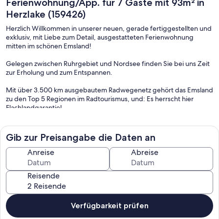
Ferienwohnung/App. für 7 Gäste mit 93m² in
Herzlake (159426)
Herzlich Willkommen in unserer neuen, gerade fertiggestellten und
exklusiv, mit Liebe zum Detail, ausgestatteten Ferienwohnung
mitten im schönen Emsland!
Gelegen zwischen Ruhrgebiet und Nordsee finden Sie bei uns Zeit
zur Erholung und zum Entspannen.
Mit über 3.500 km ausgebautem Radwegenetz gehört das Emsland
zu den Top 5 Regionen im Radtourismus, und: Es herrscht hier
Flachlandgarantie!
Aber auch das nahegelegene Hahnenmoor lädt zu
Erkundungstouren ein.
Gib zur Preisangabe die Daten an
Naja, lange Rede kurzer Sinn, alles in Allem kann man hier wirklich
viel Erleben!
Anreise
Abreise
In unserer 93 qm großen, lichtdurchfluteten und großzügig
Reisende
geschnittenen Wohnung finden bis zu 6 Personen, verteilt auf drei
Schlafzimmer, Platz. Das erste Schlafzimmer ist mit einem
Doppelbett und hochwertigen und namhaften Matratzen
ausgestattet. Im zweiten Schlafzimmer befindet sich ein
Verfügbarkeit prüfen
gleichwertiges Einzelbett sowie ein hochwertiges Schlafsofa. Im