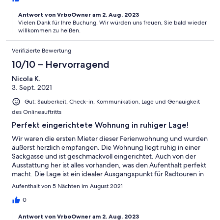
Antwort von VrboOwner am 2. Aug. 2023
Vielen Dank für Ihre Buchung. Wir würden uns freuen, Sie bald wieder
willkommen zu heißen.
Verifizierte Bewertung
10/10 – Hervorragend
Nicola K.
3. Sept. 2021
Gut: Sauberkeit, Check-in, Kommunikation, Lage und Genauigkeit
des Onlineauftritts
Perfekt eingerichtete Wohnung in ruhiger Lage!
Wir waren die ersten Mieter dieser Ferienwohnung und wurden
äußerst herzlich empfangen. Die Wohnung liegt ruhig in einer
Sackgasse und ist geschmackvoll eingerichtet. Auch von der
Ausstattung her ist alles vorhanden, was den Aufenthalt perfekt
macht. Die Lage ist ein idealer Ausgangspunkt für Radtouren in
die Umgebung. Infomaterial dazu liegt in der Wohnung bereit
Aufenthalt von 5 Nächten im August 2021
und auch die Vermieter stehen für alle Fragen zur Verfügung.
Vielen Dank für einen wunderbaren Aufenthalt!
0
Antwort von VrboOwner am 2. Aug. 2023