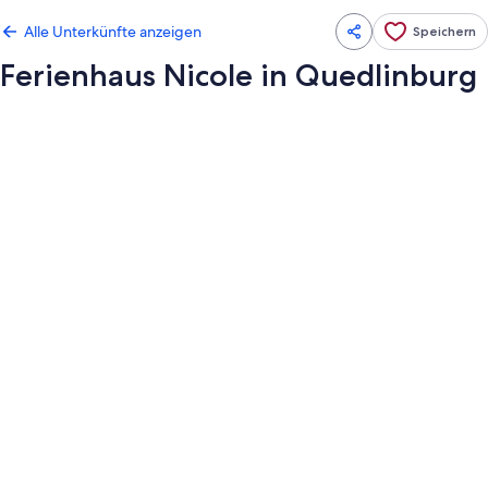
Alle Unterkünfte anzeigen
Speichern
Ferienhaus Nicole in Quedlinburg
Fotogalerie
von
Ferienhaus
Nicole
in