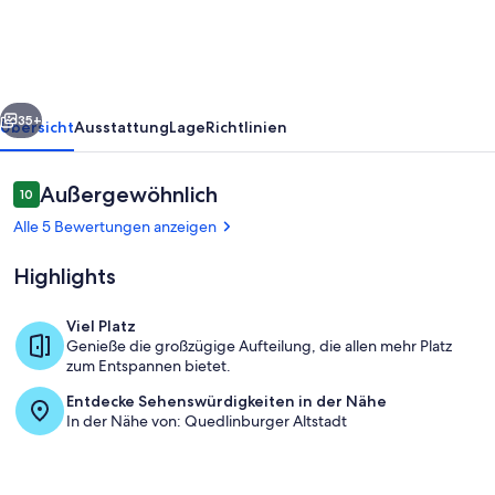
Quedlinburg
rück
Weiter
35+
Übersicht
Ausstattung
Lage
Richtlinien
Bewertungen
Außergewöhnlich
10
10 von 10.
Alle 5 Bewertungen anzeigen
Highlights
Viel Platz
Genieße die großzügige Aufteilung, die allen mehr Platz
Speisen
zum Entspannen bietet.
Entdecke Sehenswürdigkeiten in der Nähe
In der Nähe von: Quedlinburger Altstadt