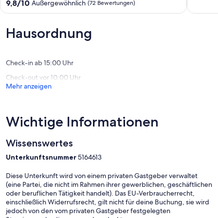
1477
von
9.8
9,8/10
Außergewöhnlich
(72 Bewertungen)
mit
10,
von
Parken,
Außerge
10,
70m²,
(3
Außergewöhnlich,
Hausordnung
Kamin/Außensitzplatz/
Bewert
(72
Öko
Bewertungen)
Quedlinburg
Check-in ab 15:00 Uhr
Check-out vor 10:00 Uhr
Mehr anzeigen
Wichtige Informationen
Wissenswertes
Unterkunftsnummer
5164613
Diese Unterkunft wird von einem privaten Gastgeber verwaltet
(eine Partei, die nicht im Rahmen ihrer gewerblichen, geschäftlichen
oder beruflichen Tätigkeit handelt). Das EU-Verbraucherrecht,
einschließlich Widerrufsrecht, gilt nicht für deine Buchung, sie wird
jedoch von den vom privaten Gastgeber festgelegten