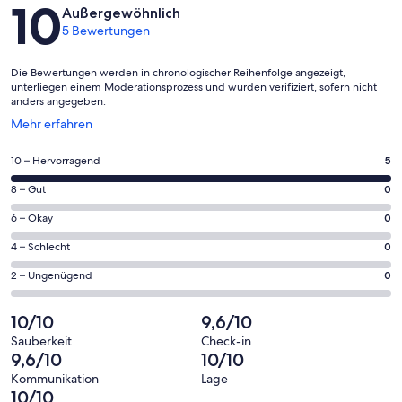
Bewertungen
10
Außergewöhnlich
5 Bewertungen
Die Bewertungen werden in chronologischer Reihenfolge angezeigt,
unterliegen einem Moderationsprozess und wurden verifiziert, sofern nicht
anders angegeben.
Wird
Mehr erfahren
in
einem
5
10 – Hervorragend
5
neuen
von
Fenster
0
8 – Gut
0
insgesamt
geöffnet
von
5
0
6 – Okay
0
insgesamt
Gästebewertungen
von
5
0
4 – Schlecht
0
haben
insgesamt
Gästebewertungen
von
eine
5
0
2 – Ungenügend
0
haben
insgesamt
Bewertung
Gästebewertungen
von
eine
5
von
haben
insgesamt
10/10
9,6/10
Bewertung
Gästebewertungen
10
eine
5
von
haben
Sauberkeit
Check-in
-
Bewertung
Gästebewertungen
9,6/10
10/10
8
eine
Hervorragend
von
haben
-
Bewertung
Kommunikation
Lage
6
eine
10/10
Gut
von