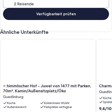
Verfügbarkeit prüfen
Ähnliche Unterkünfte
Charman
⭐️ himmlischer Hof - Juwel von 1477 mit Parken, 70m², Kamin
⭐️
Charman
⭐️ himmlischer Hof - Juwel von 1477 mit Parken,
Charm
himmlischer
Fachwer
70m², Kamin/Außensitzplatz/Öko
Quedli
Hof
in
Quedlinburg
Küche
-
modern
Spielz
Juwel
Küche
Kostenloses WLAN
Ambien
Außenbereich
Parkplätze verfügbar
von
Quedlin
9.4
9,4/10