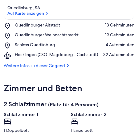
Quedlinburg, SA
Auf Karte anzeigen
Place,
Quedlinburger Altstadt
‪13 Gehminuten‬
Quedlinburger
Auf Karte anzeigen
Place,
Quedlinburger Weihnachtsmarkt
‪19 Gehminuten‬
Altstadt
Quedlinburger
Place,
Schloss Quedlinburg
‪4 Autominuten‬
Weihnachtsmarkt
Schloss
Airport,
Hecklingen (CSO-Magdeburg - Cochstedt)
‪32 Autominuten‬
Quedlinburg
Hecklingen
(CSO-
Weitere Infos zu dieser Gegend
Magdeburg
-
Cochstedt)
Zimmer und Betten
2 Schlafzimmer
(Platz für 4 Personen)
Schlafzimmer 1
Schlafzimmer 2
1 Doppelbett
1 Einzelbett