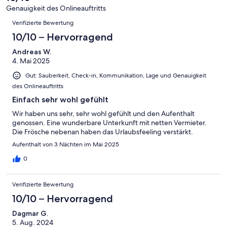
-
Bewertung
4
Genauigkeit des Onlineauftritts
Okay
von
Bewertungen
-
Verifizierte Bewertung
2
Schlecht
-
10/10 – Hervorragend
Ungenügend
Andreas W.
4. Mai 2025
Gut: Sauberkeit, Check-in, Kommunikation, Lage und Genauigkeit
des Onlineauftritts
Einfach sehr wohl gefühlt
Wir haben uns sehr, sehr wohl gefühlt und den Aufenthalt
genossen. Eine wunderbare Unterkunft mit netten Vermieter.
Die Frösche nebenan haben das Urlaubsfeeling verstärkt.
Aufenthalt von 3 Nächten im Mai 2025
0
Verifizierte Bewertung
10/10 – Hervorragend
Dagmar G.
5. Aug. 2024