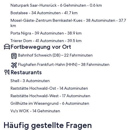
Karte
Naturpark Saar-Hunsrück
- 6 Gehminuten
- 0.6 km
Bostalsee
- 34 Autominuten
- 41.7 km
Mosel-Gäste-Zentrum Bernkastel-Kues
- 38 Autominuten
- 37.7
km
Porta Nigra
- 39 Autominuten
- 38.9 km
Trierer Dom
- 41 Autominuten
- 39.5 km
Fortbewegung vor Ort
Bahnhof Schweich (DB) – 22 Fahrminuten
Flughafen Frankfurt-Hahn (HHN) – 38 Fahrminuten
Restaurants
‪Shell - ‬3 Autominuten
‪Raststätte Hochwald-Ost - ‬14 Autominuten
‪Raststätte Hochwald-West - ‬17 Autominuten
‪Grillhütte im Wiesengrund - ‬6 Autominuten
‪Vu's WOK - ‬14 Gehminuten
Häufig gestellte Fragen