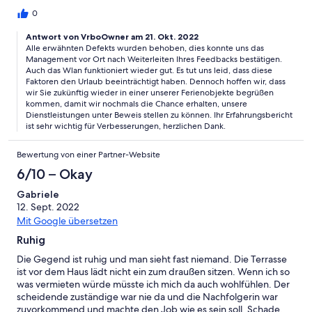
Mikrowelle defekt. Pfannen haben runde Böden. Den
Ferienpark Himmelberg gibt es schon lange nicht mehr.
0
Reszaurant, Minnigolf, Spielplatz und Imbiss seit ca. 6 Jahren
(diese Auskunft bekamen wir) geschlossen.
Antwort von VrboOwner am 21. Okt. 2022
Alle erwähnten Defekts wurden behoben, dies konnte uns das
Management vor Ort nach Weiterleiten Ihres Feedbacks bestätigen.
Auch das Wlan funktioniert wieder gut. Es tut uns leid, dass diese
Faktoren den Urlaub beeinträchtigt haben. Dennoch hoffen wir, dass
wir Sie zukünftig wieder in einer unserer Ferienobjekte begrüßen
kommen, damit wir nochmals die Chance erhalten, unsere
Dienstleistungen unter Beweis stellen zu können. Ihr Erfahrungsbericht
ist sehr wichtig für Verbesserungen, herzlichen Dank.
Bewertung von einer Partner-Website
6/10 – Okay
Gabriele
12. Sept. 2022
Mit Google übersetzen
Ruhig
Die Gegend ist ruhig und man sieht fast niemand. Die Terrasse
ist vor dem Haus lädt nicht ein zum draußen sitzen. Wenn ich so
was vermieten würde müsste ich mich da auch wohlfühlen. Der
scheidende zuständige war nie da und die Nachfolgerin war
zuvorkommend und machte den Job wie es sein soll. Schade,