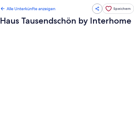
Alle Unterkünfte anzeigen
Speichern
Haus Tausendschön by Interhome
Fotogalerie
von
Haus
Tausendschön
by