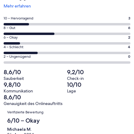
Wird
Mehr erfahren
in
einem
3
10 – Hervorragend
3
neuen
von
Fenster
6
8 – Gut
6
insgesamt
geöffnet
von
15
2
6 – Okay
2
insgesamt
Gästebewertungen
von
15
4
4 – Schlecht
4
haben
insgesamt
Gästebewertungen
von
eine
15
0
2 – Ungenügend
0
haben
insgesamt
Bewertung
Gästebewertungen
von
eine
15
von
haben
insgesamt
8,6/10
9,2/10
Bewertung
Gästebewertungen
10
eine
15
von
haben
Sauberkeit
Check-in
-
Bewertung
Gästebewertungen
9,8/10
10/10
8
eine
Hervorragend
von
haben
-
Bewertung
Kommunikation
Lage
6
eine
8,6/10
Gut
von
-
Bewertung
4
Genauigkeit des Onlineauftritts
Okay
von
Bewertungen
-
Verifizierte Bewertung
2
Schlecht
-
6/10 – Okay
Ungenügend
Michaela M.