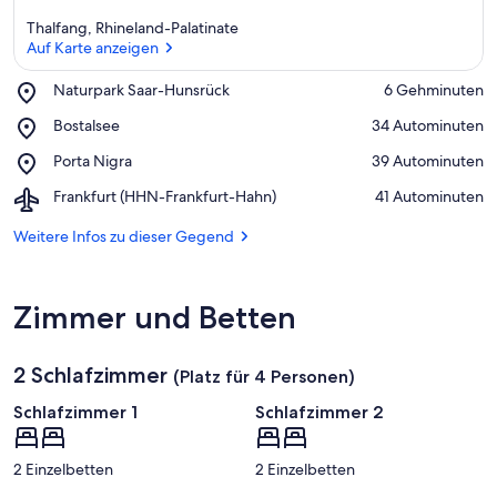
Thalfang, Rhineland-Palatinate
Auf Karte anzeigen
Place,
Naturpark Saar-Hunsrück
‪6 Gehminuten‬
Naturpark
Auf Karte anzeigen
Place,
Bostalsee
‪34 Autominuten‬
Saar-
Bostalsee
Hunsrück
Place,
Porta Nigra
‪39 Autominuten‬
Porta
Airport,
Frankfurt (HHN-Frankfurt-Hahn)
‪41 Autominuten‬
Nigra
Frankfurt
(HHN-
Weitere Infos zu dieser Gegend
Frankfurt-
Hahn)
Zimmer und Betten
2 Schlafzimmer
(Platz für 4 Personen)
Schlafzimmer 1
Schlafzimmer 2
2 Einzelbetten
2 Einzelbetten