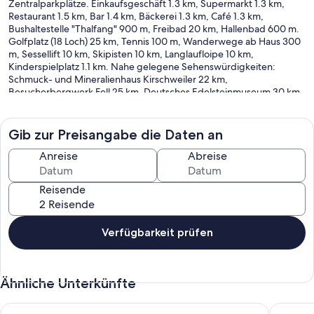
Zentralparkplätze. Einkaufsgeschäft 1.3 km, Supermarkt 1.3 km,
Restaurant 1.5 km, Bar 1.4 km, Bäckerei 1.3 km, Café 1.3 km,
Bushaltestelle "Thalfang" 900 m, Freibad 20 km, Hallenbad 600 m.
Golfplatz (18 Loch) 25 km, Tennis 100 m, Wanderwege ab Haus 300
m, Sessellift 10 km, Skipisten 10 km, Langlaufloipe 10 km,
Kinderspielplatz 1.1 km. Nahe gelegene Sehenswürdigkeiten:
Schmuck- und Mineralienhaus Kirschweiler 22 km,
Besucherbergwerk Fell 25 km, Deutsches Edelsteinmuseum 30 km,
Römerstadt Trier 35 km. Bekannte Skigebiete sind gut erreichbar:
Erbeskopf 10 km. Bitte beachten: Fahrzeug empfohlen. Be- und
Entladen am Ferienhaus möglich. Der Ferienpark, mit Blick auf den
Gib zur Preisangabe die Daten an
"Erbeskopf", besteht aus zweigeschossigen Häusern im
Blockhausstil, Doppelhäusern, Bungalows und Landhäusern (alle mit
Anreise
Abreise
Rasen- und Spielflächen).
"Haus Tausendschön", 3-Zimmer-Haus 70 m2, im Erdgeschoss.
Reisende
Komfortabel und gemütlich eingerichtet: Wohn-/Esszimmer 25 m2
mit Sat-TV (Flachbildschirm), CD und DVD. 2 Zimmer 9 m2, jedes
Zimmer mit 2 Betten (90 cm, Länge 200 cm). Offene Küche 6 m2 (4
Kochplatten, Backofen, Geschirrspüler, Mikrowelle, Tiefkühler,
Verfügbarkeit prüfen
elektrische Kaffeemaschine). Dusche/WC. G-Heizung. Kleine
Terrasse 6 m2 teilweise überdacht, Garten 300 m2, Rasen 250 m2.
Terrassenmöbel, Gartengrill, Abstellkammer. Zur Verfügung:
Ähnliche Unterkünfte
Kinderhochstuhl, Haartrockner. Internet (WLAN, gratis). Parkplatz.
Bitte beachten: Nichtraucher-Haus. Maximal 1 Haustier/Hund
erlaubt. Rauchmelder.
Ferienhaus 8 in Thalfang
Ferienhau