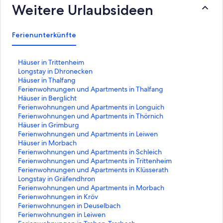
Weitere Urlaubsideen
Ferienunterkünfte
L
Häuser in Trittenheim
i
L
Longstay in Dhronecken
n
i
L
Häuser in Thalfang
k
n
i
L
Ferienwohnungen und Apartments in Thalfang
,
k
n
i
L
Häuser in Berglicht
d
,
k
n
i
L
Ferienwohnungen und Apartments in Longuich
e
d
,
k
n
i
L
Ferienwohnungen und Apartments in Thörnich
r
e
d
,
k
n
i
L
Häuser in Grimburg
d
r
e
d
,
k
n
i
L
Ferienwohnungen und Apartments in Leiwen
i
d
r
e
d
,
k
n
i
L
Häuser in Morbach
e
i
d
r
e
d
,
k
n
i
L
Ferienwohnungen und Apartments in Schleich
f
e
i
d
r
e
d
,
k
n
i
L
Ferienwohnungen und Apartments in Trittenheim
o
f
e
i
d
r
e
d
,
k
n
i
L
Ferienwohnungen und Apartments in Klüsserath
l
o
f
e
i
d
r
e
d
,
k
n
i
L
Longstay in Gräfendhron
g
l
o
f
e
i
d
r
e
d
,
k
n
i
L
Ferienwohnungen und Apartments in Morbach
e
g
l
o
f
e
i
d
r
e
d
,
k
n
i
L
Ferienwohnungen in Kröv
n
e
g
l
o
f
e
i
d
r
e
d
,
k
n
i
L
Ferienwohnungen in Deuselbach
d
n
e
g
l
o
f
e
i
d
r
e
d
,
k
n
i
L
Ferienwohnungen in Leiwen