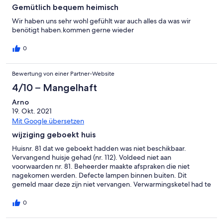
Gemütlich bequem heimisch
Wir haben uns sehr wohl gefühlt war auch alles da was wir
benötigt haben.kommen gerne wieder
0
Bewertung von einer Partner-Website
4/10 – Mangelhaft
Arno
19. Okt. 2021
Mit Google übersetzen
wijziging geboekt huis
Huisnr. 81 dat we geboekt hadden was niet beschikbaar.
Vervangend huisje gehad (nr. 112). Voldeed niet aan
voorwaarden nr. 81. Beheerder maakte afspraken die niet
nagekomen werden. Defecte lampen binnen buiten. Dit
gemeld maar deze zijn niet vervangen. Verwarmingsketel had te
weinig water hierdoor slechte douche, te kleine straal, of te
heet of te koud. Geen dvd speler en föhn aanwezig,
0
ouderwetse TV, weinig serviesgoed, zoals schalen. Wij moesten
vooraf borg betalen voor energiekosten.