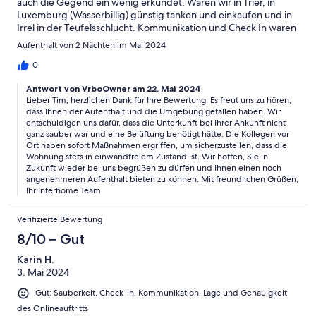
auch die Gegend ein wenig erkundet. Waren wir in Trier, in
Luxemburg (Wasserbillig) günstig tanken und einkaufen und in
Irrel in der Teufelsschlucht. Kommunikation und Check In waren
sehr gut. Bei den Häusern fehlt es an nichts. Bettwäsche hatten
Aufenthalt von 2 Nächten im Mai 2024
wir selber mitbegracht. Das einzige was ein negativen
Sternabzug bekommt - es war nicht ganz sauber und es hätte
0
mal durchgelüftet gemusst. LG TIm
Antwort von VrboOwner am 22. Mai 2024
Lieber Tim, herzlichen Dank für Ihre Bewertung. Es freut uns zu hören,
dass Ihnen der Aufenthalt und die Umgebung gefallen haben. Wir
entschuldigen uns dafür, dass die Unterkunft bei Ihrer Ankunft nicht
ganz sauber war und eine Belüftung benötigt hätte. Die Kollegen vor
Ort haben sofort Maßnahmen ergriffen, um sicherzustellen, dass die
Wohnung stets in einwandfreiem Zustand ist. Wir hoffen, Sie in
Zukunft wieder bei uns begrüßen zu dürfen und Ihnen einen noch
angenehmeren Aufenthalt bieten zu können. Mit freundlichen Grüßen,
Ihr Interhome Team
Verifizierte Bewertung
8/10 – Gut
Karin H.
3. Mai 2024
Gut: Sauberkeit, Check-in, Kommunikation, Lage und Genauigkeit
des Onlineauftritts