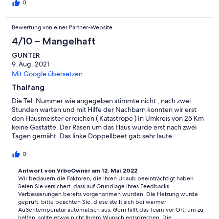
0
Bewertung von einer Partner-Website
4/10 – Mangelhaft
GUNTER
9. Aug. 2021
Mit Google übersetzen
Thalfang
Die Tel. Nummer wie angegeben stimmte nicht , nach zwei
Stunden warten und mit Hilfe der Nachbarn konnten wir erst
den Hausmeister erreichen ( Katastrope ) In Umkreis von 25 Km
keine Gastätte. Der Rasen um das Haus wurde erst nach zwei
Tagen gemäht. Das linke Doppellbeet gab sehr laute
Geräusche. Heizung funktionierte nicht , nach Anfragen von uns
sollten wir auf 3 Stellen umsonst.Die Innenräume waren sauber
0
und auch ok. Sehr ruhige Anlage aber wir werden keinen Urlaub
dort mehr machen.
Antwort von VrboOwner am 12. Mai 2022
Wir bedauern die Faktoren, die Ihren Urlaub beeinträchtigt haben.
Seien Sie versichert, dass auf Grundlage Ihres Feedbacks
Verbesserungen bereits vorgenonmen wurden. Die Heizung wurde
geprüft, bitte beachten Sie, diese stellt sich bei warmer
Außentemperatur automatisch aus. Gern hilft das Team vor Ort, um zu
helfen, sollte etwas nicht Ihrem Wunsch entsprechen. Die