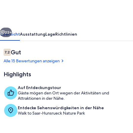
Interhome
rück
Weiter
22+
Übersicht
Ausstattung
Lage
Richtlinien
Bewertungen
Gut
7,2
7,2 von 10.
Alle 15 Bewertungen anzeigen
Highlights
Auf Entdeckungstour
Gäste mögen den Ort wegen der Aktivitäten und
Außenbereich
Attraktionen in der Nähe.
Entdecke Sehenswürdigkeiten in der Nähe
Walk to Saar-Hunsrueck Nature Park