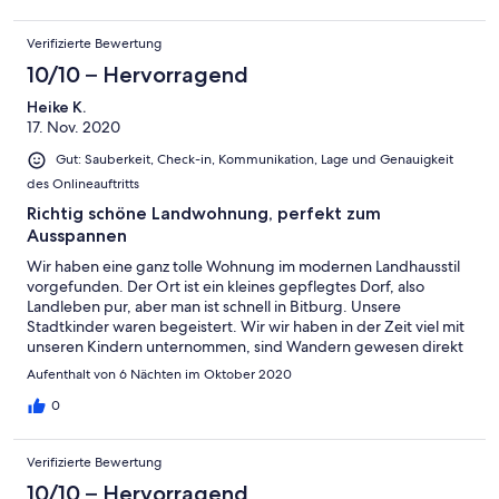
Verifizierte Bewertung
10/10 – Hervorragend
Heike K.
17. Nov. 2020
Gut: Sauberkeit, Check-in, Kommunikation, Lage und Genauigkeit
des Onlineauftritts
Richtig schöne Landwohnung, perfekt zum
Ausspannen
Wir haben eine ganz tolle Wohnung im modernen Landhausstil
vorgefunden. Der Ort ist ein kleines gepflegtes Dorf, also
Landleben pur, aber man ist schnell in Bitburg. Unsere
Stadtkinder waren begeistert. Wir wir haben in der Zeit viel mit
unseren Kindern unternommen, sind Wandern gewesen direkt
in der Eifel und fanden es einfach herrlich. Für Familien mit
Aufenthalt von 6 Nächten im Oktober 2020
Kindern kann man es nur empfehlen. Die Besitzer sind
zuvorkommend und unkompliziert. Wer Trubel sucht, wäre hier
0
allerdings falsch.
Verifizierte Bewertung
10/10 – Hervorragend