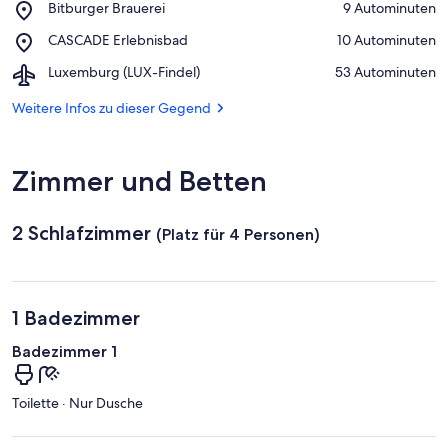
Place,
Bitburger Brauerei
‪9 Autominuten‬
Luxemburgischer
Bitburger
Naturpark
Place,
CASCADE Erlebnisbad
‪10 Autominuten‬
Brauerei
CASCADE
Airport,
Luxemburg (LUX-Findel)
‪53 Autominuten‬
Erlebnisbad
Luxemburg
(LUX-
Weitere Infos zu dieser Gegend
Findel)
Zimmer und Betten
2 Schlafzimmer
(Platz für 4 Personen)
1 Badezimmer
Badezimmer 1
Toilette · Nur Dusche