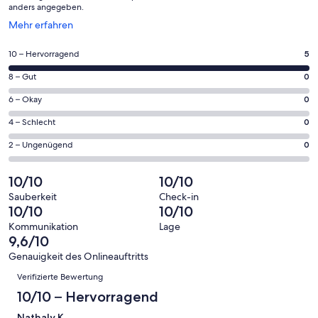
anders angegeben.
Wird
Mehr erfahren
in
einem
5
10 – Hervorragend
5
neuen
von
Fenster
0
8 – Gut
0
insgesamt
geöffnet
von
5
0
6 – Okay
0
insgesamt
Gästebewertungen
von
5
0
4 – Schlecht
0
haben
insgesamt
Gästebewertungen
von
eine
5
0
2 – Ungenügend
0
haben
insgesamt
Bewertung
Gästebewertungen
von
eine
5
von
haben
insgesamt
10/10
10/10
Bewertung
Gästebewertungen
10
eine
5
von
haben
Sauberkeit
Check-in
-
Bewertung
Gästebewertungen
10/10
10/10
8
eine
Hervorragend
von
haben
-
Bewertung
Kommunikation
Lage
6
eine
9,6/10
Gut
von
-
Bewertung
4
Genauigkeit des Onlineauftritts
Okay
von
Bewertungen
-
Verifizierte Bewertung
2
Schlecht
-
10/10 – Hervorragend
Ungenügend
Nathaly K.