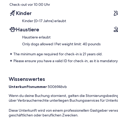
✦ Please ensure you have a valid ID for check-in, as it is mandatory 
Check-out vor 10:00 Uhr
———————————————
Kinder
Kinder (0–17 Jahre) erlaubt
Guest Access:
During your stay, you will have access to the property and ameniti
Haustiere
✦ Check-in is available from 04:00 pm.
Haustiere erlaubt
Only dogs allowed l Pet weight limit: 40 pounds
✦ You may keep your luggage at the front desk if you arrive early.
✦ The minimum age required for check-in is 21 years old.
✦ Public or shared fitness center is available, available in the prope
✦ Please ensure you have a valid ID for check-in, as it is mandatory 
✦ Outdoor shared pool is available.
✦ Paid parking lot – 1 space(s), available for $34.88 per day.
Wissenswertes
✦ Shuttle service is available upon request for free.
Unterkunftsnummer
5006946vb
———————————————
Wenn du deine Buchung stornierst, gelten die Stornierungsbe
über Verbraucherrechte unterliegen Buchungsservices für Unterk
Other Things to Note:
There are several additional things to note:
Diese Unterkunft wird von einem professionellen Gastgeber verwa
geschäftlichen oder beruflichen Zwecken.
✦ A mandatory resort fee of $28.13 per night will be collected upon 