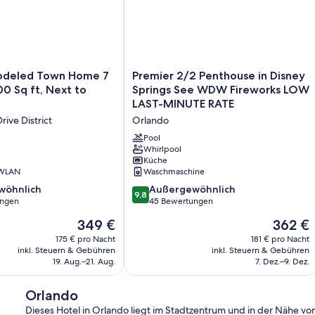
Premier
odeled Town Home 7
Premier 2/2 Penthouse in Disney
2/2
 ft, Next to
Springs See WDW Fireworks LOW
Penthouse
LAST-MINUTE RATE
in
rive District
Orlando
Disney
Springs
Pool
See
Whirlpool
Küche
WDW
 WLAN
Waschmaschine
Fireworks
LOW
9.8
wöhnlich
Außergewöhnlich
9,8
LAST-
von
ungen
45 Bewertungen
MINUTE
10,
Der
Der
349 €
362 €
RATE
ich,
Außergewöhnlich,
Preis
Preis
Orlando
45
175 € pro Nacht
181 € pro Nacht
beträgt
beträgt
inkl. Steuern & Gebühren
inkl. Steuern & Gebühren
Bewertungen
349 €
362 €
19. Aug.–21. Aug.
7. Dez.–9. Dez.
Orlando
Dieses Hotel in Orlando liegt im Stadtzentrum und in der Nähe vo