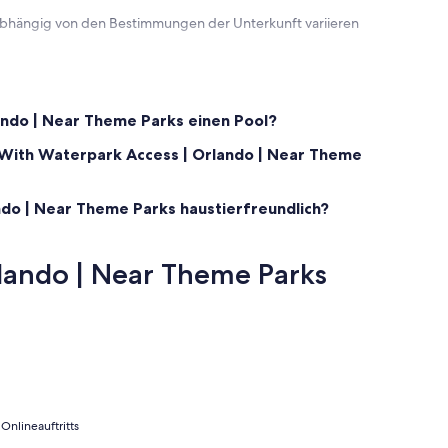
 abhängig von den Bestimmungen der Unterkunft variieren
s allowed l Pet weight limit: 40 pounds
l differences.
is only 28 days.
ando | Near Theme Parks einen Pool?
ble, with routes to Magic Kingdom and EPCOT only.
e With Waterpark Access | Orlando | Near Theme
ndo | Near Theme Parks haustierfreundlich?
fee.
lando | Near Theme Parks
Onlineauftritts