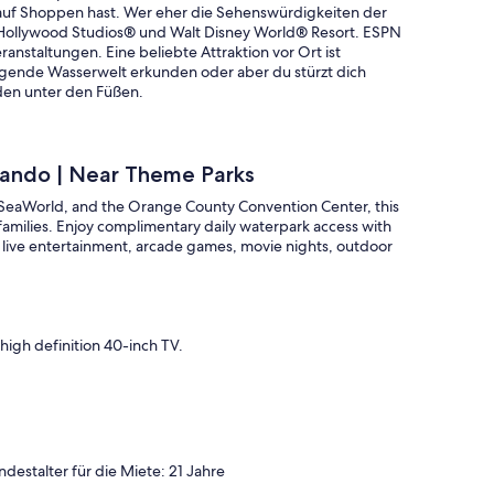
 auf Shoppen hast. Wer eher die Sehenswürdigkeiten der
Hollywood Studios® und Walt Disney World® Resort. ESPN
nstaltungen. Eine beliebte Attraktion vor Ort ist
gende Wasserwelt erkunden oder aber du stürzt dich
den unter den Füßen.
lando | Near Theme Parks
 SeaWorld, and the Orange County Convention Center, this
amilies. Enjoy complimentary daily waterpark access with
plus live entertainment, arcade games, movie nights, outdoor
high definition 40-inch TV.
ndestalter für die Miete: 21 Jahre