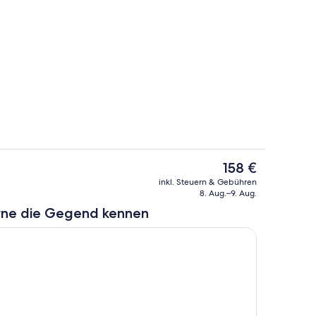
ch
Spielezimmer
Der
158 €
aktuelle
Casino
inkl. Steuern & Gebühren
Preis
8. Aug.–9. Aug.
beträgt
rne die Gegend kennen
158 €.