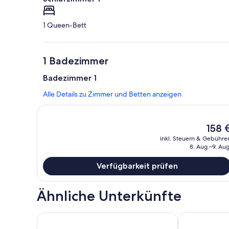
1 Queen-Bett
1 Badezimmer
Badezimmer 1
Alle Details zu Zimmer und Betten anzeigen
Der
158 
aktuell
inkl. Steuern & Gebühre
Preis
8. Aug.–9. Aug
beträg
158 €.
Verfügbarkeit prüfen
Ähnliche Unterkünfte
Unbeatable Location: Your Dream Villa Next to Sea
Newly remode