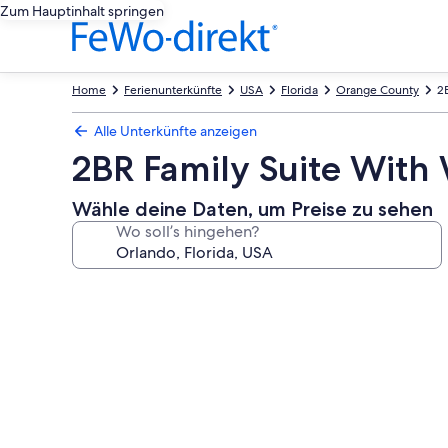
Zum Hauptinhalt springen
Home
Ferienunterkünfte
USA
Florida
Orange County
2
Alle Unterkünfte anzeigen
2BR Family Suite With
Wähle deine Daten, um Preise zu sehen
Wo soll’s hingehen?
Fotogalerie
von
2BR
Family
Suite
With