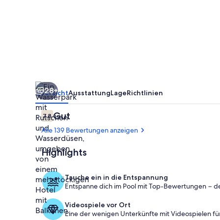
Waterpark
Access
|
Orlando
|
Near
28+
Theme
Übersicht
Ausstattung
Lage
Richtlinien
Parks
Bewertungen
Gut
7,8
7,8 von 10.
Alle 139 Bewertungen anzeigen
Highlights
Kinderbereic
Tauche ein in die Entspannung
Entspanne dich im Pool mit Top-Bewertungen − d
Videospiele vor Ort
Eine der wenigen Unterkünfte mit Videospielen fü