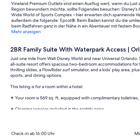
Vineland Premium Outlets sind einen Ausflug wert, wenn du Lust
Region bewundern möchte, sollte Folgendes besuchen: Disney's 
Wide World of Sports Complex – hier erwarten dich spannende Vera
außerdem die folgende: Epcot®. Beim Baden kannst du die umlie
beim Radfahren ganz in der Nähe in ein Abenteuer mit festem Bo
Mehr anzeigen
2BR Family Suite With Waterpark Access | Or
Just one mile from Walt Disney World and near Universal Orlando,
all-suite resort offers spacious two-bedroom accommodations for f
thrilling slides, a FlowRider surf simulator, and a kids’ play area, 
sports, and dining options.
This listing is for a room within a hotel.
✦ Your room is 569 sq. ft, equipped with complimentary toiletries, 
✦ Cleaning services included in the nightly price.
There are a few additional details to know before you book:
✦ The minimum age required for check-in is 21 years old.
Check-in ab 16:00 Uhr
Mi