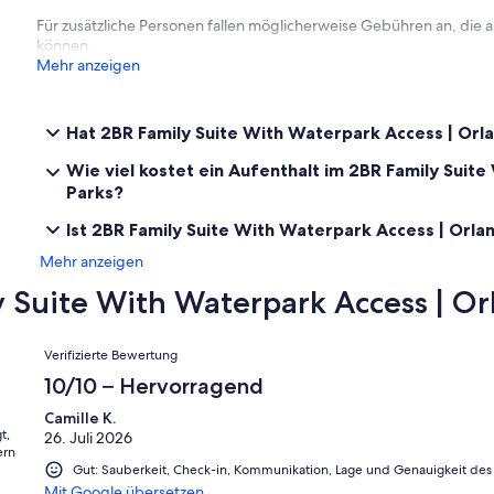
Für zusätzliche Personen fallen möglicherweise Gebühren an, die
✦ Pets are welcome with an additional charge of $125.00. Only dog
können.
Mehr anzeigen
✦ We use multi-unit listings, so rooms are similar but may have smal
✦ The maximum number of days that you may book per reservation 
Hat 2BR Family Suite With Waterpark Access | Orl
✦ Shuttle service to and from Walt Disney World® Resort is availa
Wie viel kostet ein Aufenthalt im 2BR Family Suit
✦ Buffet breakfast is available for a fee.
Parks?
Ist 2BR Family Suite With Waterpark Access | Orla
✦ Early check-in and late check-out are subject to availability for a 
Mehr anzeigen
Suite With Waterpark Access | Or
Bewertungen
Verifizierte Bewertung
10/10 – Hervorragend
Camille K.
t,
26. Juli 2026
ern
Gut: Sauberkeit, Check-in, Kommunikation, Lage und Genauigkeit des 
Mit Google übersetzen