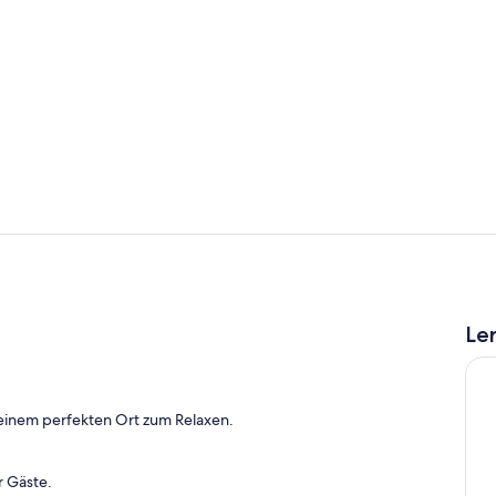
Fitnessberei
Zimmer
Le
h
einem perfekten Ort zum Relaxen.
r Gäste.