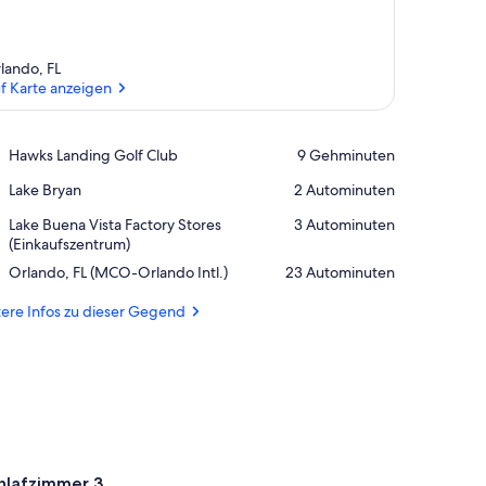
lando, FL
f Karte anzeigen
Auf Karte anzeigen
Place,
Hawks Landing Golf Club
‪9 Gehminuten‬
Hawks
Place,
Lake Bryan
‪2 Autominuten‬
Landing
Lake
Golf
Place,
Lake Buena Vista Factory Stores
‪3 Autominuten‬
Bryan
Club
Lake
(Einkaufszentrum)
Buena
Airport,
Orlando, FL (MCO-Orlando Intl.)
‪23 Autominuten‬
Vista
Orlando,
Factory
FL
ere Infos zu dieser Gegend
Stores
(MCO-
(Einkaufszentrum)
Orlando
Intl.)
hlafzimmer 3