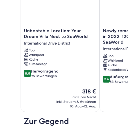
Unbeatable
Newly
Unbeatable Location: Your
Newly rem
Location:
remodeled
Dream Villa Next to SeaWorld
in 2022, 1200 Sq
Your
Town
SeaWorld
International Drive District
Dream
Home
International D
Villa
Pool
7
Whirlpool
Next
in
Pool
Küche
to
2022,
Whirlpool
Klimaanlage
Küche
SeaWorld
1200
Kostenloses
8.8
International
Hervorragend
Sq
8,8
von
Drive
95 Bewertungen
ft,
9.4
Außerge
9,4
10,
District
Next
von
83 Bewert
Hervorragend,
to
10,
Der
318 €
95
SeaWorld
Außergewöhnl
Preis
Bewertungen
International
83
159 € pro Nacht
beträgt
inkl. Steuern & Gebühren
Drive
Bewertungen
318 €
10. Aug.–12. Aug.
District
Zur Gegend