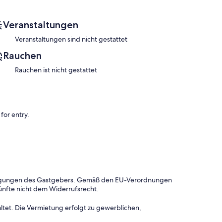
for entry.
Veranstaltungen
Veranstaltungen sind nicht gestattet
es according to the following schedule:
Rauchen
Rauchen ist nicht gestattet
rty.
for entry.
dingungen des Gastgebers. Gemäß den EU-Verordnungen
ünfte nicht dem Widerrufsrecht.
ltet. Die Vermietung erfolgt zu gewerblichen,
check-in, not included in the daily rate.