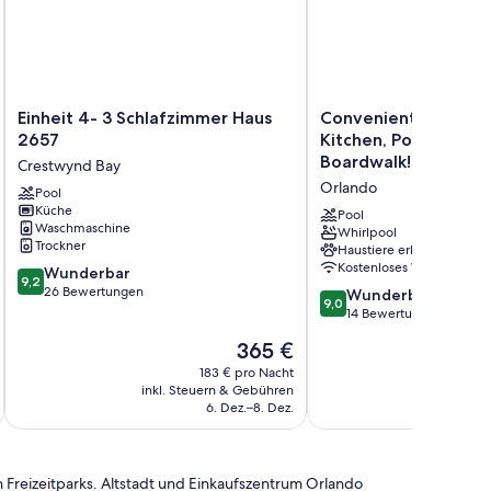
Einheit
Convenient
Einheit 4- 3 Schlafzimmer Haus
Convenient 2BR Suite
4-
2BR
2657
Kitchen, Pool, Close 
3
Suite
Boardwalk!
Crestwynd Bay
Schlafzimmer
with
Orlando
Haus
Pool
Full
Küche
2657
Kitchen,
Pool
Waschmaschine
Crestwynd
Pool,
Whirlpool
Trockner
Haustiere erlaubt
Bay
Close
Kostenloses WLAN
9.2
Wunderbar
To
9,2
von
26 Bewertungen
Disney's
9.0
Wunderbar
9,0
10,
Boardwalk!
von
14 Bewertungen
Wunderbar,
Orlando
10,
Der
365 €
26
Wunderbar,
Preis
Bewertungen
14
183 € pro Nacht
beträgt
inkl. Steuern & Gebühren
inkl. S
Bewertungen
365 €
6. Dez.–8. Dez.
n Freizeitparks. Altstadt und Einkaufszentrum Orlando