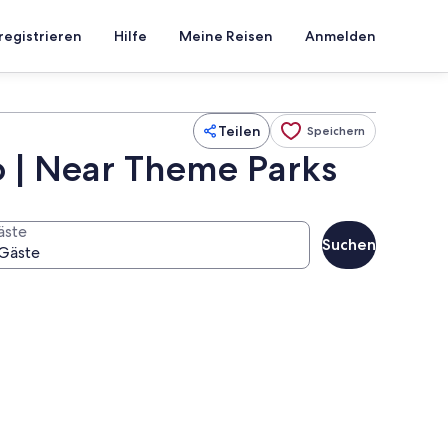
registrieren
Hilfe
Meine Reisen
Anmelden
Teilen
Speichern
o | Near Theme Parks
äste
Suchen