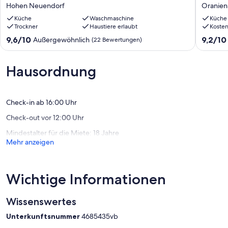
20
in
Hohen Neuendorf
Oranie
Gäste
sehr
in
Küche
Waschmaschine
ruhiger
Küche
Trockner
Haustiere erlaubt
Koste
30
Lage
Minuten
direkt
9.6
9.2
9,6/10
9,2/10
Außergewöhnlich
(22 Bewertungen)
bis
am
von
von
Berlin
Wasser
10,
10,
Centrum
Oranien
Außergewöhnlich,
Wunder
Hausordnung
Hohen
(22
(63
Neuendorf
Bewertungen)
Bewert
Check-in ab 16:00 Uhr
Check-out vor 12:00 Uhr
Mindestalter für die Miete: 18 Jahre
Mehr anzeigen
Wichtige Informationen
Wissenswertes
Unterkunftsnummer
4685435vb