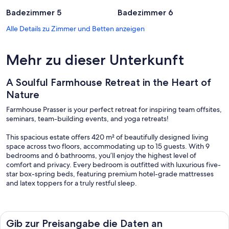
Badezimmer 5
Badezimmer 6
Alle Details zu Zimmer und Betten anzeigen
Mehr zu dieser Unterkunft
A Soulful Farmhouse Retreat in the Heart of
Nature
Farmhouse Prasser is your perfect retreat for inspiring team offsites,
seminars, team-building events, and yoga retreats!
This spacious estate offers 420 m² of beautifully designed living
space across two floors, accommodating up to 15 guests. With 9
bedrooms and 6 bathrooms, you’ll enjoy the highest level of
comfort and privacy. Every bedroom is outfitted with luxurious five-
star box-spring beds, featuring premium hotel-grade mattresses
and latex toppers for a truly restful sleep.
At the heart of the farmhouse is a stunning 100 m² yoga and multi-
purpose room, which can easily transform into a workspace for
meetings or workshops. State-of-the-art technology elevates every
Gib zur Preisangabe die Daten an
experience: an 85-inch LG OLED TV, Apple TV, and a professional