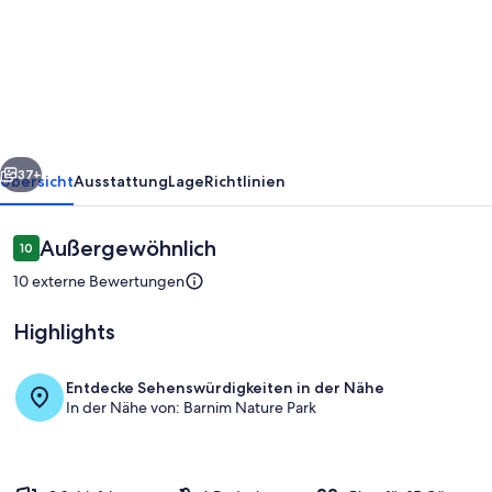
Soulful
Farmhouse
Retreat
in
the
rück
Weiter
Heart
37+
Übersicht
Ausstattung
Lage
Richtlinien
of
Nature
Bewertungen
Außergewöhnlich
10
10 von 10.
10 externe Bewertungen
Highlights
Entdecke Sehenswürdigkeiten in der Nähe
In der Nähe von: Barnim Nature Park
Innenbereich