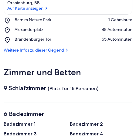
Oranienburg, BB
Auf Karte anzeigen
Place,
Barnim Nature Park
‪1 Gehminute‬
Barnim
Auf Karte anzeigen
Place,
Alexanderplatz
‪48 Autominuten‬
Nature
Alexanderplatz
Park
Place,
Brandenburger Tor
‪55 Autominuten‬
Brandenburger
Tor
Weitere Infos zu dieser Gegend
Zimmer und Betten
9 Schlafzimmer
(Platz für 15 Personen)
6 Badezimmer
Badezimmer 1
Badezimmer 2
Badezimmer 3
Badezimmer 4