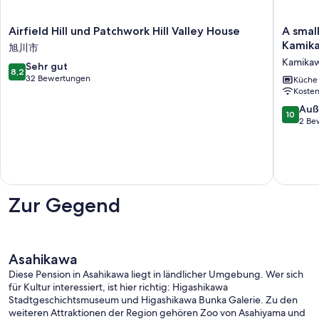
Airfield
A
Airfield Hill und Patchwork Hill Valley House
A small
Hill
small
Kamik
旭川市
und
guestho
Kamika
8.2
Sehr gut
Patchwork
in
8,2
von
32 Bewertungen
Hill
the
Küche
10,
Koste
Valley
hills
Sehr
House
of
10.0
Auß
10
gut,
旭
Biei
von
2 Be
32
川
-
10,
Bewertungen
市
Hill
Außerge
/
2
Kamika
Bewert
gun
Hokkaid
Zur Gegend
Kamika
gun
Asahikawa
Diese Pension in Asahikawa liegt in ländlicher Umgebung. Wer sich
für Kultur interessiert, ist hier richtig: Higashikawa
Stadtgeschichtsmuseum und Higashikawa Bunka Galerie. Zu den
weiteren Attraktionen der Region gehören Zoo von Asahiyama und