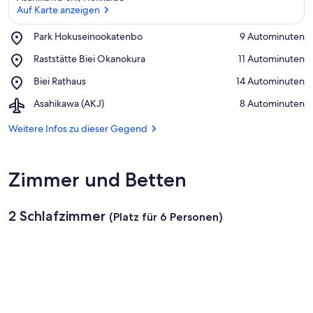
Auf Karte anzeigen
Place,
Park Hokuseinookatenbo
‪9 Autominuten‬
Park
Auf Karte anzeigen
Place,
Raststätte Biei Okanokura
‪11 Autominuten‬
Hokuseinookatenbo
Raststätte
Place,
Biei Rathaus
‪14 Autominuten‬
Biei
Biei
Okanokura
Airport,
Asahikawa (AKJ)
‪8 Autominuten‬
Rathaus
Asahikawa
(AKJ)
Weitere Infos zu dieser Gegend
Zimmer und Betten
2 Schlafzimmer
(Platz für 6 Personen)