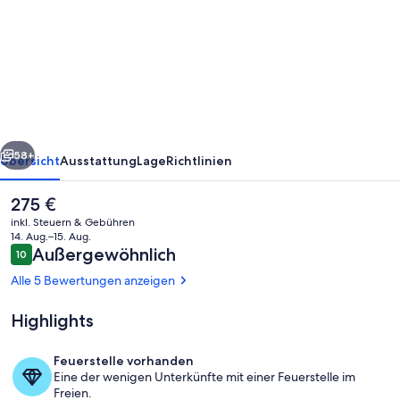
Ein
ruhiges
kleines
Gasthaus
mit
einer
rück
Weiter
Villa
58+
Übersicht
Ausstattung
Lage
Richtlinien
im
Der
275 €
westlichen
aktuelle
inkl. Steuern & Gebühren
Stil!
Preis
14. Aug.–15. Aug.
beträgt
Bewertungen
Außergewöhnlich
10
!
10 von 10.
275 €.
Alle 5 Bewertungen anzeigen
Highlights
Außenbereich
Feuerstelle vorhanden
Eine der wenigen Unterkünfte mit einer Feuerstelle im
Freien.