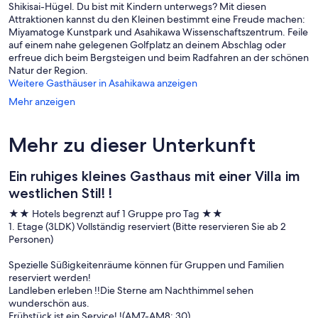
Shikisai-Hügel. Du bist mit Kindern unterwegs? Mit diesen
Attraktionen kannst du den Kleinen bestimmt eine Freude machen:
Miyamatoge Kunstpark und Asahikawa Wissenschaftszentrum. Feile
auf einem nahe gelegenen Golfplatz an deinem Abschlag oder
erfreue dich beim Bergsteigen und beim Radfahren an der schönen
Natur der Region.
Weitere Gasthäuser in Asahikawa anzeigen
Mehr anzeigen
Mehr zu dieser Unterkunft
Ein ruhiges kleines Gasthaus mit einer Villa im
westlichen Stil! !
★★ Hotels begrenzt auf 1 Gruppe pro Tag ★★
1. Etage (3LDK) Vollständig reserviert (Bitte reservieren Sie ab 2
Personen)
Spezielle Süßigkeitenräume können für Gruppen und Familien
reserviert werden!
Landleben erleben !!Die Sterne am Nachthimmel sehen
wunderschön aus.
Frühstück ist ein Service! !(AM7-AM8: 30)