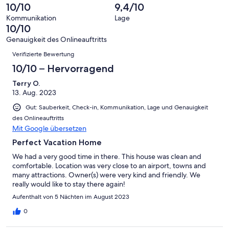
-
Bewertung
Gästebewertungen
10/10
9,4/10
8
eine
Hervorragend
von
haben
-
Bewertung
Kommunikation
Lage
6
eine
10/10
Gut
von
-
Bewertung
4
Genauigkeit des Onlineauftritts
Okay
von
Bewertungen
-
Verifizierte Bewertung
2
Schlecht
-
10/10 – Hervorragend
Ungenügend
Terry O.
13. Aug. 2023
Gut: Sauberkeit, Check-in, Kommunikation, Lage und Genauigkeit
des Onlineauftritts
Mit Google übersetzen
Perfect Vacation Home
We had a very good time in there. This house was clean and
comfortable. Location was very close to an airport, towns and
many attractions. Owner(s) were very kind and friendly. We
really would like to stay there again!
Aufenthalt von 5 Nächten im August 2023
0