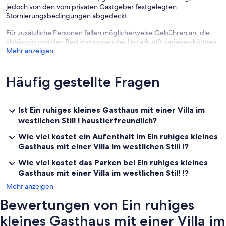
jedoch von den vom privaten Gastgeber festgelegten
Stornierungsbedingungen abgedeckt.
Reiseleiter für Tourismus / Fotografie
Für zusätzliche Personen fallen möglicherweise Gebühren an, die
★ Kursinhalt (Kreuzfahrtkurs eine Runde Biei)
abhängig von den Bestimmungen der Unterkunft variieren können.
Blauer Teich, weißer beand Wasserfall Ken u. Mary Tree, Baum mit
Mehr anzeigen
sieben Sternen
Mild Seven Hills. Eltern-Kind-Baum, Weihnachtsbaum, Oth en hope
Es ist nur Bargeld
Häufig gestellte Fragen
★ Winterpreis 1 Gruppe (1 bis 4 Personen) Benzinsubstitution
(November-April)
Ist Ein ruhiges kleines Gasthaus mit einer Villa im
westlichen Stil! ! haustierfreundlich?
Halbtageskurs ~ 30000yen (AM9: 30 ~ PM12: 30)
Wie viel kostet ein Aufenthalt im Ein ruhiges kleines
Eintägiger Kurs ~ 40000yen (AM9: 30 ~ PM3: 00)
Gasthaus mit einer Villa im westlichen Stil! !?
Wie viel kostet das Parken bei Ein ruhiges kleines
Gasthaus mit einer Villa im westlichen Stil! !?
Sommerpreis 1 Gruppe (1 bis 4 Personen) Benzinsubstitution
Mehr anzeigen
(Mai bis Oktober)
Bewertungen von Ein ruhiges
Halbtageskurs ~ 30000yen (AM9: 30 ~ PM12: 30)
kleines Gasthaus mit einer Villa im