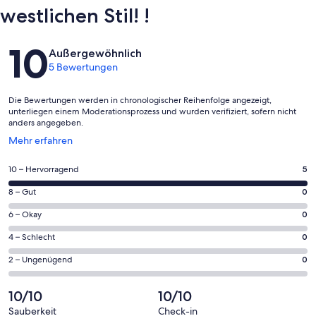
1-tägiger Kurs ~ 50000yen (AM9: 30 ~ PM4: 00)
westlichen Stil! !
Gästehaus Itoh
Bewertungen
10
Sonstige besondere Hinweise
Außergewöhnlich
5 Bewertungen
Nach einem 5-minütigen Spaziergang erreichen Sie eine
Kombinierte.
Die Bewertungen werden in chronologischer Reihenfolge angezeigt,
unterliegen einem Moderationsprozess und wurden verifiziert, sofern nicht
anders angegeben.
Wird
Mehr erfahren
in
einem
5
10 – Hervorragend
5
neuen
von
Fenster
0
8 – Gut
0
insgesamt
geöffnet
von
5
0
6 – Okay
0
insgesamt
Gästebewertungen
von
5
0
4 – Schlecht
0
haben
insgesamt
Gästebewertungen
von
eine
5
0
2 – Ungenügend
0
haben
insgesamt
Bewertung
Gästebewertungen
von
eine
5
von
haben
insgesamt
10/10
10/10
Bewertung
Gästebewertungen
10
eine
5
von
haben
Sauberkeit
Check-in