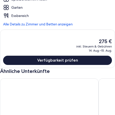
Garten
Essbereich
Alle Details zu Zimmer und Betten anzeigen
Der
275 €
aktuelle
inkl. Steuern & Gebühren
Preis
14. Aug.–15. Aug.
beträgt
275 €.
Verfügbarkeit prüfen
Ähnliche Unterkünfte
Airfield Hill und Patchwork Hill Valley House
A small g