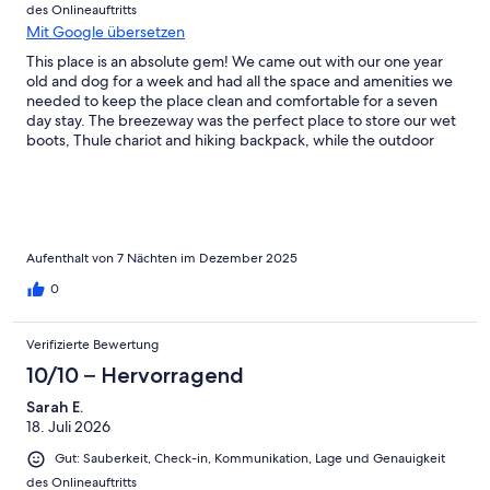
des Onlineauftritts
Mit Google übersetzen
This place is an absolute gem! We came out with our one year
old and dog for a week and had all the space and amenities we
needed to keep the place clean and comfortable for a seven
day stay. The breezeway was the perfect place to store our wet
boots, Thule chariot and hiking backpack, while the outdoor
shower came in super handy when it came to rising off sandy
boots, clothes and specifically dogs! The wood fire place kept
the place cozy and warm while drying out our wet clothes for
the next stormy walk, while the covered hot tub was just what
we needed morning and afternoon. Beds were super
comfortable, the kitchen / house in general is stocked with
Aufenthalt von 7 Nächten im Dezember 2025
literally anything you could possibly need and the host is super
0
responsive. We will for sure be back.
Verifizierte Bewertung
10/10 – Hervorragend
Sarah E.
18. Juli 2026
Gut: Sauberkeit, Check-in, Kommunikation, Lage und Genauigkeit
des Onlineauftritts