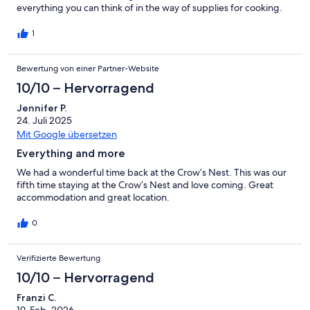
everything you can think of in the way of supplies for cooking.
We would highly recommend everyone to stay there at least
once!
1
Bewertung von einer Partner-Website
10/10 – Hervorragend
Jennifer P.
24. Juli 2025
Mit Google übersetzen
Everything and more
We had a wonderful time back at the Crow’s Nest. This was our
fifth time staying at the Crow’s Nest and love coming. Great
accommodation and great location.
0
Verifizierte Bewertung
10/10 – Hervorragend
Franzi C.
19. Feb. 2026