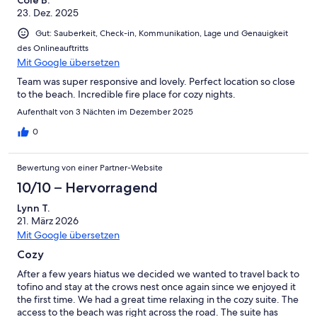
23. Dez. 2025
Gut: Sauberkeit, Check-in, Kommunikation, Lage und Genauigkeit
des Onlineauftritts
Mit Google übersetzen
Team was super responsive and lovely. Perfect location so close
to the beach. Incredible fire place for cozy nights.
Aufenthalt von 3 Nächten im Dezember 2025
0
Bewertung von einer Partner-Website
10/10 – Hervorragend
Lynn T.
21. März 2026
Mit Google übersetzen
Cozy
After a few years hiatus we decided we wanted to travel back to
tofino and stay at the crows nest once again since we enjoyed it
the first time. We had a great time relaxing in the cozy suite. The
access to the beach was right across the road. The suite has