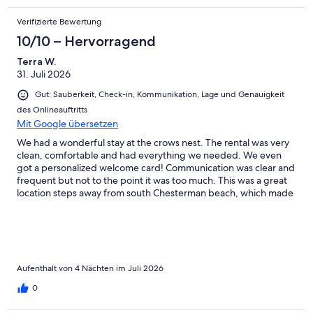
Verifizierte Bewertung
10/10 – Hervorragend
Terra W.
31. Juli 2026
Gut: Sauberkeit, Check-in, Kommunikation, Lage und Genauigkeit
des Onlineauftritts
Mit Google übersetzen
We had a wonderful stay at the crows nest. The rental was very
clean, comfortable and had everything we needed. We even
got a personalized welcome card! Communication was clear and
frequent but not to the point it was too much. This was a great
location steps away from south Chesterman beach, which made
for great morning and evening walks. Super close to town, we
loved the beach/surf town vibe that reminded us of home in
Hawaii. We truly mahalo Tofino rentals for the hospitality and a
great stay.
Aufenthalt von 4 Nächten im Juli 2026
0