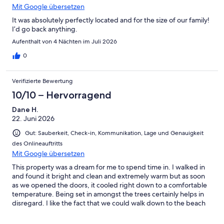
Mit Google übersetzen
It was absolutely perfectly located and for the size of our family!
I’d go back anything.
Aufenthalt von 4 Nächten im Juli 2026
0
Verifizierte Bewertung
10/10 – Hervorragend
Dane H.
22. Juni 2026
Gut: Sauberkeit, Check-in, Kommunikation, Lage und Genauigkeit
des Onlineauftritts
Mit Google übersetzen
This property was a dream for me to spend time in. I walked in
and found it bright and clean and extremely warm but as soon
as we opened the doors, it cooled right down to a comfortable
temperature. Being set in amongst the trees certainly helps in
disregard. I like the fact that we could walk down to the beach
right from the unit and be at the beach within about two
minutes. Chesterman Beach is just gorgeous and a delight to