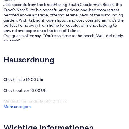
Just seconds from the breathtaking South Chesterman Beach, the
Crow’s Nest Suite is a peaceful and private one-bedroom retreat
perched above a garage, offering serene views of the surrounding
garden. With its bright, open layout and cozy coastal charm, it’s the
perfect home away from home for couples or friends looking to
unwind and experience the best of Tofino.
Our guests often say: “You're so close to the beach! We’ll definitely
be back!”
The Space
Hausordnung
The Crow’s Nest is a fully furnished, self-contained suite with its own
private entrance. Designed with high ceilings and large windows, it
offers a fresh, light-filled atmosphere that reflects the beauty of the
West Coast.
Check-in ab 16:00 Uhr
Bedroom: Queen-size bed
Check-out vor 10:00 Uhr
Living Room: A bright and inviting space just off the kitchen and
Mindestalter für die Miete: 21 Jahre
dining area, featuring two large sofas arranged around a cozy
Mehr anzeigen
wood-burning fireplace (firewood not included). It's the perfect
spot to relax and unwind after a day at the beach or exploring
Tofino.
Wichtige Informationen