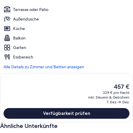
Terrasse oder Patio
Außendusche
Küche
Balkon
Garten
Essbereich
Alle Details zu Zimmer und Betten anzeigen
Der
457 €
aktuelle
229 € pro Nacht
Preis
inkl. Steuern & Gebühren
beträgt
7. Dez.–9. Dez.
457 €.
Verfügbarkeit prüfen
Ähnliche Unterkünfte