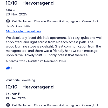
10/10 – Hervorragend
Kim G.
20. Nov. 2025
Gut: Sauberkeit, Check-in, Kommunikation, Lage und Genauigkeit
des Onlineauftritts
Mit Google übersetzen
We absolutely loved this little apartment. It's cozy, quiet and well
appointed, and right across from a beach access path. The
wood burning stove is a delight. Great communication from the
managers too, and there was a friendly handwritten message
upon arrival. Lovely stuff. Our only note is that there's a
footboard on the bedframe and we're tall people. My Huz is 6'4"
Aufenthalt von 2 Nächten im November 2025
and he ended up sleeping on the couch. All in all a very good
experience that I wouldn't hesitate to recommend.
1
Verifizierte Bewertung
10/10 – Hervorragend
Lauren F.
13. Dez. 2025
Gut: Sauberkeit, Check-in, Kommunikation, Lage und Genauigkeit