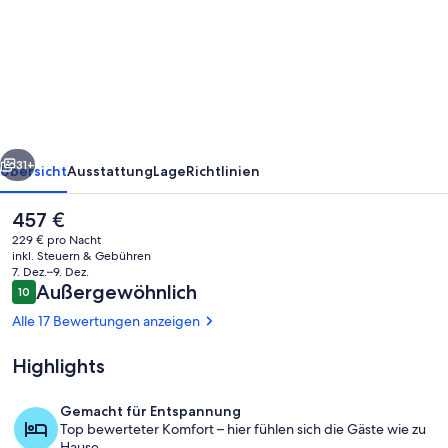
Crow's
Nest
Suite
-
Steps
rück
Weiter
from
31+
Übersicht
Ausstattung
Lage
Richtlinien
S.
Der
457 €
Chesterman
aktuelle
229 € pro Nacht
Preis
inkl. Steuern & Gebühren
beträgt
7. Dez.–9. Dez.
457 €.
Bewertungen
Außergewöhnlich
10
10 von 10.
Alle 17 Bewertungen anzeigen
Highlights
Außenbereich
Gemacht für Entspannung
Top bewerteter Komfort – hier fühlen sich die Gäste wie zu
Hause.