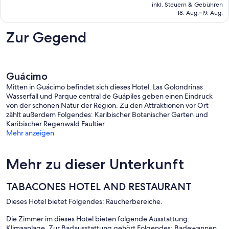
Preis
internet,
2
inkl. Steuern & Gebühren
beträgt
hot
18. Aug.–19. Aug.
Bewertungen
146 €
water
Guápiles
Zur Gegend
Guácimo
Mitten in Guácimo befindet sich dieses Hotel. Las Golondrinas
Wasserfall und Parque central de Guápiles geben einen Eindruck
von der schönen Natur der Region. Zu den Attraktionen vor Ort
zählt außerdem Folgendes: Karibischer Botanischer Garten und
Karibischer Regenwald Faultier.
Mehr anzeigen
Mehr zu dieser Unterkunft
TABACONES HOTEL AND RESTAURANT
Dieses Hotel bietet Folgendes: Raucherbereiche.
Die Zimmer im dieses Hotel bieten folgende Ausstattung:
Klimaanlage. Zur Badausstattung gehört Folgendes: Badewannen