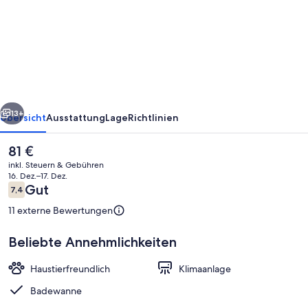
HOTEL
AND
RESTAURANT
rück
Weiter
13+
Übersicht
Ausstattung
Lage
Richtlinien
Der
81 €
aktuelle
inkl. Steuern & Gebühren
Preis
16. Dez.–17. Dez.
beträgt
Bewertungen
Gut
7,4
7,4 von 10.
81 €.
11 externe Bewertungen
Beliebte Annehmlichkeiten
Außendetails
Haustierfreundlich
Klimaanlage
Badewanne