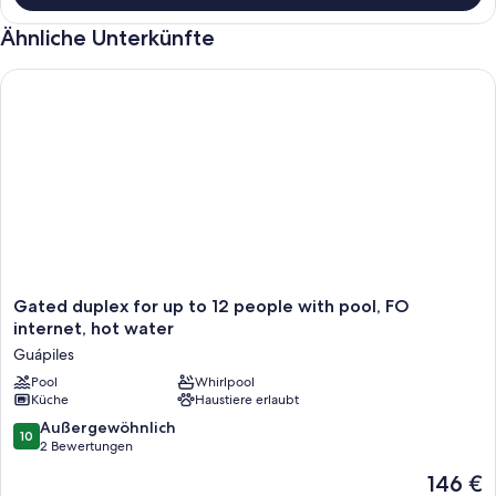
Ähnliche Unterkünfte
Gated duplex for up to 12 people with pool, FO internet, hot
Gated
Gated duplex for up to 12 people with pool, FO
duplex
internet, hot water
for
Guápiles
up
to
Pool
Whirlpool
Küche
Haustiere erlaubt
12
people
10.0
Außergewöhnlich
10
with
von
2 Bewertungen
pool,
10,
Der
146 €
FO
Außergewöhnlich,