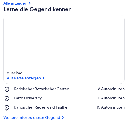
Alle anzeigen
Lerne die Gegend kennen
guacimo
Auf Karte anzeigen
Place,
Karibischer Botanischer Garten
‪6 Autominuten‬
Karibischer
Auf Karte anzeigen
Place,
Earth University
‪10 Autominuten‬
Botanischer
Earth
Garten
Place,
Karibischer Regenwald Faultier
‪15 Autominuten‬
University
Karibischer
Regenwald
Weitere Infos zu dieser Gegend
Faultier