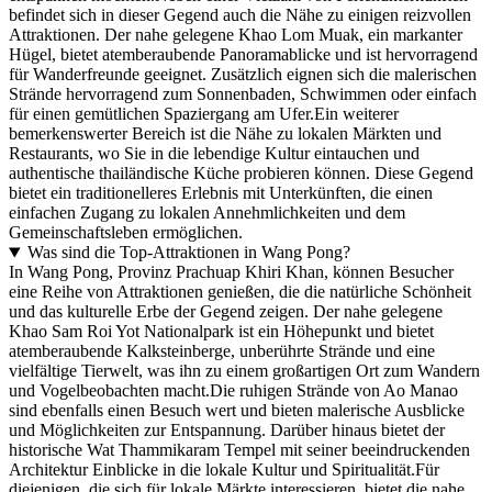
befindet sich in dieser Gegend auch die Nähe zu einigen reizvollen
Attraktionen. Der nahe gelegene Khao Lom Muak, ein markanter
Hügel, bietet atemberaubende Panoramablicke und ist hervorragend
für Wanderfreunde geeignet. Zusätzlich eignen sich die malerischen
Strände hervorragend zum Sonnenbaden, Schwimmen oder einfach
für einen gemütlichen Spaziergang am Ufer.Ein weiterer
bemerkenswerter Bereich ist die Nähe zu lokalen Märkten und
Restaurants, wo Sie in die lebendige Kultur eintauchen und
authentische thailändische Küche probieren können. Diese Gegend
bietet ein traditionelleres Erlebnis mit Unterkünften, die einen
einfachen Zugang zu lokalen Annehmlichkeiten und dem
Gemeinschaftsleben ermöglichen.
Was sind die Top-Attraktionen in Wang Pong?
In Wang Pong, Provinz Prachuap Khiri Khan, können Besucher
eine Reihe von Attraktionen genießen, die die natürliche Schönheit
und das kulturelle Erbe der Gegend zeigen. Der nahe gelegene
Khao Sam Roi Yot Nationalpark ist ein Höhepunkt und bietet
atemberaubende Kalksteinberge, unberührte Strände und eine
vielfältige Tierwelt, was ihn zu einem großartigen Ort zum Wandern
und Vogelbeobachten macht.Die ruhigen Strände von Ao Manao
sind ebenfalls einen Besuch wert und bieten malerische Ausblicke
und Möglichkeiten zur Entspannung. Darüber hinaus bietet der
historische Wat Thammikaram Tempel mit seiner beeindruckenden
Architektur Einblicke in die lokale Kultur und Spiritualität.Für
diejenigen, die sich für lokale Märkte interessieren, bietet die nahe