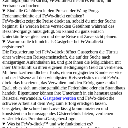
Zahlungsoptionen suchst, FeWo-direkt macht es einfach, mit
Vertrauen zu buchen.
Sind alle Gebühren in den Preisen der Wang Pong-
Ferienunterkünfte auf FeWo-direkt enthalten?
FeWo-direkt zeigt die Preise direkt an, sobald du mit der Suche
beginnst. Es werden keine versteckten Gebühren während des
Bezahlvorgangs hinzugefügt. So kannst du ganz einfach
Unterkünfte vergleichen und deine Reise mit Zuversicht planen.
Warum sollte ich mich als Gastgeber bei FeWo-direkt
registrieren?
Die Registrierung bei FeWo-direkt öffnet Gastgebern die Tür zu
einer weltweiten Reisegemeinschaft, die auf der Suche nach
einzigartigen Aufenthalten ist, und gibt ihnen die Möglichkeit, mit
ihrer Unterkunft zu ihren eigenen Bedingungen Geld zu verdienen.
Mit benutzerfreundlichen Tools, einem engagierten Kundenservice
und der Präsenz auf den wichtigsten Reisewebsites macht FeWo-
direkt das Inserieren, das Verwalten und den Erfolg ganz einfach.
Egal, ob es sich um eine gemütliche Ferienhütte oder ein Strandhaus
handelt, Eigentümer können ihre Unterkunft in ein herausragendes
Reiseziel verwandeln,
Gastgeber werden
und FeWo-direkt die
schwere Arbeit auf dem Weg zum Erfolg erledigen lassen.
Gastgeber, die schnell und zuverlässig kommunizieren und
konsistent ein herausragendes Gästeerlebnis bieten, verdienen
zusätzlich das Premium-Gastgeber-Logo.
Was ist FeWo-direkt™ und wie funktioniert es?