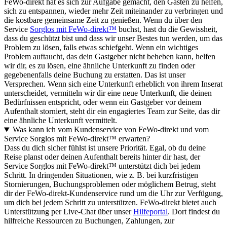
FeWo-direkt hat es sich zur Aufgabe gemacht, den Gästen zu helfen,
sich zu entspannen, wieder mehr Zeit miteinander zu verbringen und
die kostbare gemeinsame Zeit zu genießen. Wenn du über den
Service
Sorglos mit FeWo-direkt™
buchst, hast du die Gewissheit,
dass du geschützt bist und dass wir unser Bestes tun werden, um das
Problem zu lösen, falls etwas schiefgeht. Wenn ein wichtiges
Problem auftaucht, das dein Gastgeber nicht beheben kann, helfen
wir dir, es zu lösen, eine ähnliche Unterkunft zu finden oder
gegebenenfalls deine Buchung zu erstatten. Das ist unser
Versprechen. Wenn sich eine Unterkunft erheblich von ihrem Inserat
unterscheidet, vermitteln wir dir eine neue Unterkunft, die deinen
Bedürfnissen entspricht, oder wenn ein Gastgeber vor deinem
Aufenthalt storniert, steht dir ein engagiertes Team zur Seite, das dir
eine ähnliche Unterkunft vermittelt.
Was kann ich vom Kundenservice von FeWo-direkt und vom
Service Sorglos mit FeWo-direkt™ erwarten?
Dass du dich sicher fühlst ist unsere Priorität. Egal, ob du deine
Reise planst oder deinen Aufenthalt bereits hinter dir hast, der
Service Sorglos mit FeWo-direkt™ unterstützt dich bei jedem
Schritt. In dringenden Situationen, wie z. B. bei kurzfristigen
Stornierungen, Buchungsproblemen oder möglichem Betrug, steht
dir der FeWo-direkt-Kundenservice rund um die Uhr zur Verfügung,
um dich bei jedem Schritt zu unterstützen. FeWo-direkt bietet auch
Unterstützung per Live-Chat über unser
Hilfeportal
. Dort findest du
hilfreiche Ressourcen zu Buchungen, Zahlungen, zur