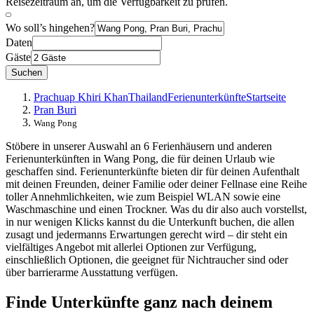
Reisezeitraum an, um die Verfügbarkeit zu prüfen.
Wo soll’s hingehen?
Daten
Gäste
Suchen
Prachuap Khiri Khan
Thailand
Ferienunterkünfte
Startseite
Pran Buri
Wang Pong
Stöbere in unserer Auswahl an 6 Ferienhäusern und anderen
Ferienunterkünften in Wang Pong, die für deinen Urlaub wie
geschaffen sind. Ferienunterkünfte bieten dir für deinen Aufenthalt
mit deinen Freunden, deiner Familie oder deiner Fellnase eine Reihe
toller Annehmlichkeiten, wie zum Beispiel WLAN sowie eine
Waschmaschine und einen Trockner. Was du dir also auch vorstellst,
in nur wenigen Klicks kannst du die Unterkunft buchen, die allen
zusagt und jedermanns Erwartungen gerecht wird – dir steht ein
vielfältiges Angebot mit allerlei Optionen zur Verfügung,
einschließlich Optionen, die geeignet für Nichtraucher sind oder
über barrierarme Ausstattung verfügen.
Finde Unterkünfte ganz nach deinem