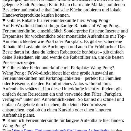
gelegene Stadt Prachuap Khiri Khan charmante Märkte, auf denen
Besucher authentische thailändische Küche probieren und lokale
Handwerksprodukte kaufen können.
Gibt es Rabatte für Ferienunterkünfte hier: Wang Pong?
Auf FeWo-direkt findest du großartige Rabatte auf Wang Pong-
Ferienunterkünfte, einschließlich Sonderpreise für neue Inserate und
Ersparnisse für wöchentliche oder monatliche Aufenthalte mit Top-
Annehmlichkeiten wie Pool oder Parkplatz. Es gibt verschiedene
Rabatte für Last-minute-Buchungen und auch für Frühbucher. Das
Beste daran ist, dass du keinen Rabattcode benötigst – gib einfach
deine Reisedaten ein und wende die Rabattfilter an, um die besten
Preise anzuzeigen.
Gibt es hier Ferienunterkünfte mit Parkplatz: Wang Pong?
Wang Pong : FeWo-direkt bietet hier eine große Auswahl an
Ferienunterkünften mit Parkmöglichkeiten – perfekt für Familien
oder Reisende, die den Komfort eines Autos während ihres
Aufenthalts schätzen. Um diese Unterkünfte leicht zu finden, gib
einfach deine Reisedaten ein und verwende den Filter „Parkplatz
verfügbar" unter den Annehmlichkeiten. So kannst du schnell und
einfach Angebote durchsuchen, die deinen Bedürfnissen
entsprechen, egal ob du einen Kurztrip oder einen längeren
Aufenthalt planst.
Kann ich Ferienunterkünfte für längere Aufenthalte hier finden:
Wang Pong?
Eine
Wang Pong-Ferienunterkunft für längere Aufenthalte
ist der