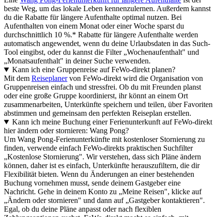
beste Weg, um das lokale Leben kennenzulernen. Außerdem kannst
du die Rabatte für längere Aufenthalte optimal nutzen. Bei
Aufenthalten von einem Monat oder einer Woche sparst du
durchschnittlich 10 %.* Rabatte für längere Aufenthalte werden
automatisch angewendet, wenn du deine Urlaubsdaten in das Such-
Tool eingibst, oder du kannst die Filter „Wochenaufenthalt" und
„Monatsaufenthalt" in deiner Suche verwenden.
Kann ich eine Gruppenreise auf FeWo-direkt planen?
Mit dem
Reiseplaner
von FeWo-direkt wird die Organisation von
Gruppenreisen einfach und stressfrei. Ob du mit Freunden planst
oder eine große Gruppe koordinierst, ihr könnt an einem Ort
zusammenarbeiten, Unterkünfte speichern und teilen, über Favoriten
abstimmen und gemeinsam den perfekten Reiseplan erstellen.
Kann ich meine Buchung einer Ferienunterkunft auf FeWo-direkt
hier ändern oder stornieren: Wang Pong?
Um Wang Pong-Ferienunterkünfte mit kostenloser Stornierung zu
finden, verwende einfach FeWo-direkts praktischen Suchfilter
„Kostenlose Stornierung". Wir verstehen, dass sich Pläne ändern
können, daher ist es einfach, Unterkünfte herauszufiltern, die dir
Flexibilität bieten. Wenn du Änderungen an einer bestehenden
Buchung vornehmen musst, sende deinem Gastgeber eine
Nachricht. Gehe in deinem Konto zu „Meine Reisen", klicke auf
„Ändern oder stornieren" und dann auf „Gastgeber kontaktieren".
Egal, ob du deine Pläne anpasst oder nach flexiblen