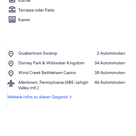
Küche
a
m
Terrasse oder Patio
b
Kamin
e
s
t
e
n
Place,
Quakertown Swamp
‪2 Autominuten‬
b
Quakertown
e
Place,
Dorney Park & Wildwater Kingdom
‪34 Autominuten‬
Swamp
w
Dorney
e
Place,
Wind Creek Bethlehem Casino
‪38 Autominuten‬
Park
r
Wind
&
Airport,
Allentown, Pennsylvania (ABE-Lehigh
‪46 Autominuten‬
t
Creek
Wildwater
Allentown,
Valley Intl.)
e
Bethlehem
Kingdom
Pennsylvania
t
Casino
Weitere Infos zu dieser Gegend
(ABE-
e
Lehigh
n
Valley
Intl.)
U
n
t
e