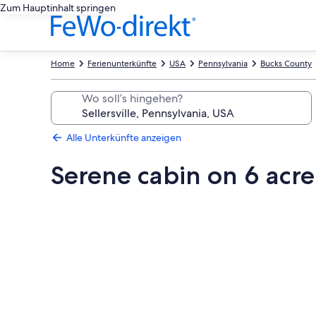
Zum Hauptinhalt springen
Home
Ferienunterkünfte
USA
Pennsylvania
Bucks County
Wo soll’s hingehen?
Alle Unterkünfte anzeigen
Serene cabin on 6 acre
Fotogalerie
von
Serene
cabin
on
6