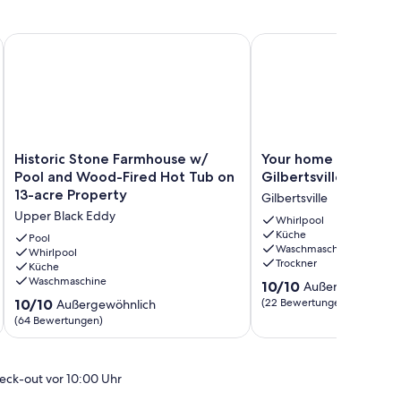
Historic Stone Farmhouse w/ Pool and Wood-Fired Hot Tub o
Your home away from ho
Historic
Your
Historic Stone Farmhouse w/
Your home away fro
Stone
home
Pool and Wood-Fired Hot Tub on
Gilbertsville, PA
Farmhouse
away
13-acre Property
Gilbertsville
w/
from
Upper Black Eddy
Pool
home
Whirlpool
Küche
and
in
Pool
Waschmaschine
Wood-
Whirlpool
Gilbertsville,
Trockner
Küche
Fired
PA
Waschmaschine
10.0
Hot
Gilbertsville
10/10
Außergewöhnlic
von
Tub
10.0
10/10
(22 Bewertungen)
Außergewöhnlich
10,
on
von
(64 Bewertungen)
Außergewöhnlich,
13-
10,
(22
acre
Außergewöhnlich,
Bewertungen)
Property
(64
eck-out vor 10:00 Uhr
Upper
Bewertungen)
Black