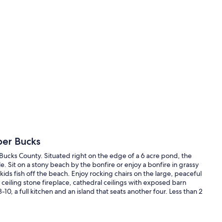
per Bucks
er Bucks County. Situated right on the edge of a 6 acre pond, the
le. Sit on a stony beach by the bonfire or enjoy a bonfire in grassy
ds fish off the beach. Enjoy rocking chairs on the large, peaceful
 ceiling stone fireplace, cathedral ceilings with exposed barn
-10, a full kitchen and an island that seats another four. Less than 2