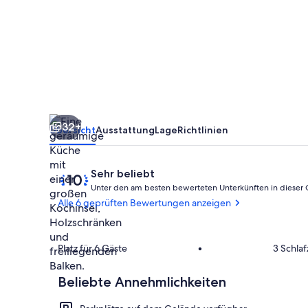
acre
pond
in
rural
Upper
Bucks
32+
Übersicht
Ausstattung
Lage
Richtlinien
Bewertungen
10
Sehr beliebt
von
Unter den am besten bewerteten Unterkünften in dieser
10,
Alle 6 geprüften Bewertungen anzeigen
Sehr
beliebt
Eigene Küch
Platz für 6 Gäste
•
3 Schla
Beliebte Annehmlichkeiten