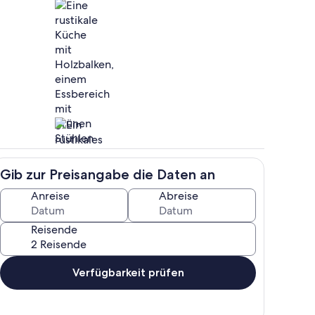
h
Speisen
Gib zur Preisangabe die Daten an
reien
Innenbereich
Anreise
Abreise
Reisende
Verfügbarkeit prüfen