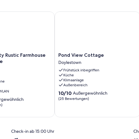
Rustic Farmhouse Private Suite
Pond View Cottage
Pond
ty Rustic Farmhouse
Pond View Cottage
View
te
Doylestown
Cottage
Frühstück inbegriffen
Doylestown
Küche
Klimaanlage
ine
Außenbereich
 WLAN
10.0
10/10
Außergewöhnlich
von
(25 Bewertungen)
rgewöhnlich
10,
n)
Außergewöhnlich,
(25
ich,
Bewertungen)
)
Check-in ab 15:00 Uhr
Ch