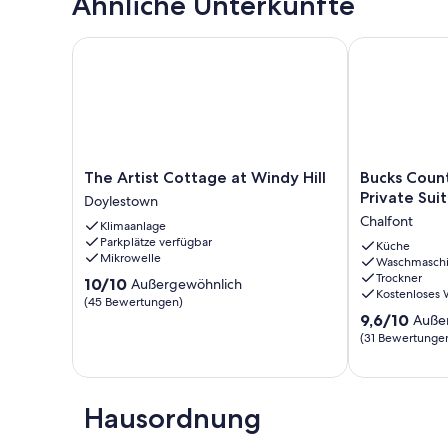
Ähnliche Unterkünfte
The Artist Cottage at Windy Hill
Bucks County 
The
Bucks
The Artist Cottage at Windy Hill
Bucks Coun
Artist
County
Private Sui
Doylestown
Cottage
Rustic
Chalfont
Klimaanlage
at
Farmhouse
Parkplätze verfügbar
Windy
Private
Küche
Mikrowelle
Waschmasch
Hill
Suite
Trockner
10.0
Doylestown
10/10
Chalfont
Außergewöhnlich
Kostenloses
von
(45 Bewertungen)
10,
9.6
9,6/10
Auße
Außergewöhnlich,
von
(31 Bewertunge
(45
10,
Bewertungen)
Außergewöhnl
(31
Bewertungen
Hausordnung