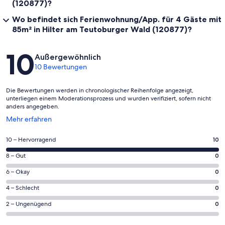
(120877)?
Wo befindet sich Ferienwohnung/App. für 4 Gäste mit
85m² in Hilter am Teutoburger Wald (120877)?
Bewertungen
10
Außergewöhnlich
10 Bewertungen
Die Bewertungen werden in chronologischer Reihenfolge angezeigt,
unterliegen einem Moderationsprozess und wurden verifiziert, sofern nicht
anders angegeben.
Wird
Mehr erfahren
in
einem
10
10 – Hervorragend
10
neuen
von
Fenster
0
8 – Gut
0
insgesamt
geöffnet
von
10
0
6 – Okay
0
insgesamt
Gästebewertungen
von
10
0
4 – Schlecht
0
haben
insgesamt
Gästebewertungen
von
eine
10
0
2 – Ungenügend
0
haben
insgesamt
Bewertung
Gästebewertungen
von
eine
10
von