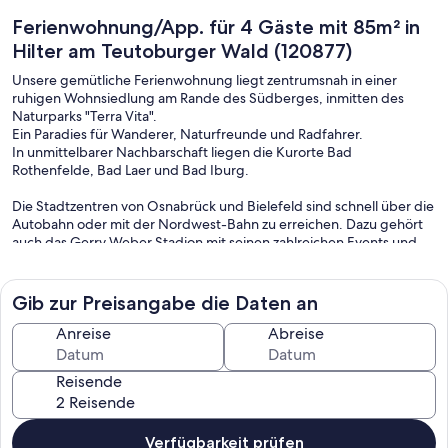
Ferienwohnung/App. für 4 Gäste mit 85m² in
Hilter am Teutoburger Wald (120877)
Unsere gemütliche Ferienwohnung liegt zentrumsnah in einer
ruhigen Wohnsiedlung am Rande des Südberges, inmitten des
Naturparks "Terra Vita".
Ein Paradies für Wanderer, Naturfreunde und Radfahrer.
In unmittelbarer Nachbarschaft liegen die Kurorte Bad
Rothenfelde, Bad Laer und Bad Iburg.
Die Stadtzentren von Osnabrück und Bielefeld sind schnell über die
Autobahn oder mit der Nordwest-Bahn zu erreichen. Dazu gehört
auch das Gerry Weber Stadion mit seinen zahlreichen Events und
Konzerten (ca. 20km).
Diverse Einkaufsmöglichkeiten im Ort sowie der Werksverkauf Rabe
Gib zur Preisangabe die Daten an
Moden sind fußläufig (ca. 1 km) gut zu erreichen.
Anreise
Abreise
In der neu ausgestatteten Ferienwohnung mit 85 qm Wohnfläche,
für 2-4 Personen,
Reisende
befindet sich ein Wohnzimmer mit Schlafsofa u. Schlafcouch,
eine voll ausgestattete Küche inkl. Gefrierschrank,
ein Schlafzimmer mit Doppelbett (inkl. 2 Kinderbetten ohne
Aufpreis),
Verfügbarkeit prüfen