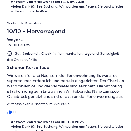
Antwort von VrboOwner am 14. Nov. 2025
gern wieder. Fam. Meißner
Vielen Dank für Ihre Buchung. Wir würden uns freuen, Sie bald wieder
willkommen zu heißen.
Verifizierte Bewertung
10/10 – Hervorragend
Weyer J.
15. Juli 2025
Gut: Sauberkeit, Check-in, Kommunikation, Lage und Genauigkeit
des Onlineauftritts
Schöner Kurzurlaub
Wir waren für drei Nächte in der Ferienwohnung.Es war alles
super sauber, ordentlich und perfekt eingerichtet. Der Check-In
war problemlos und die Vermieter sind sehr nett. Die Wohnung
ist schön ruhig zum Entspannen.Wir haben die Nähe zum Zoo
Osnabrück genutzt und sind direkt von der Ferienwohnung aus
im Wald gewandert. Hier gibt es eine reichliche Auswahl an
Aufenthalt von 3 Nächten im Juni 2025
Wanderwegen.
0
Antwort von VrboOwner am 30. Juli 2025
Vielen Dank für Ihre Buchung. Wir würden uns freuen, Sie bald wieder