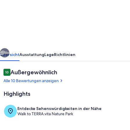
Ferienwohnung/App.
für
4
Gäste
mit
85m²
rück
Weiter
in
11+
Übersicht
Ausstattung
Lage
Richtlinien
Hilter
am
Bewertungen
Außergewöhnlich
10
10 von 10.
Teutoburger
Alle 10 Bewertungen anzeigen
Wald
Highlights
(120877)
Entdecke Sehenswürdigkeiten in der Nähe
Walk to TERRA.vita Nature Park
Außenbereich