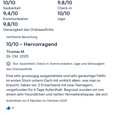
haben
insgesamt
10/10
9,8/10
Bewertung
Gästebewertungen
10
eine
10
von
haben
Sauberkeit
Check-in
-
Bewertung
Gästebewertungen
9,4/10
10/10
8
eine
Hervorragend
von
haben
-
Bewertung
Kommunikation
Lage
6
eine
9,8/10
Gut
von
-
Bewertung
4
Genauigkeit des Onlineauftritts
Okay
von
Bewertungen
-
Verifizierte Bewertung
2
Schlecht
-
10/10 – Hervorragend
Ungenügend
Thomas M.
26. Okt. 2025
Gut: Sauberkeit, Check-in, Kommunikation, Lage und Genauigkeit
des Onlineauftritts
Eine sehr grosszügig ausgestattete und sehr geräumige FeWo
im ersten Stock unterm Dach mit wirklich allem, was man so
braucht, haben wir, 2 Erwachsene mit zwei Teenagern,
vorgefunden für 6 Tage Aufenthalt. Begrüsst wurden wir von
einem sehr freundlichen und netten Vermieterehepaar, die sich
sehr um uns bemühten. Besonders die beiden kleinen
Aufenthalt von 5 Nächten im Oktober 2025
Einzelzimmer wussten unsere Söhne zu schätzen. Eine sehr
liebevoll dekorierte Wohnung nahm uns in Emofang und alles
0
war sehr sauber. Insgesamt sehr empfehlenswert, wir kommen