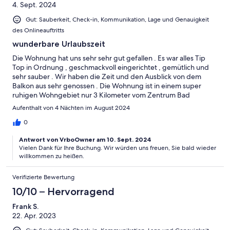
4. Sept. 2024
Gut: Sauberkeit, Check-in, Kommunikation, Lage und Genauigkeit
des Onlineauftritts
wunderbare Urlaubszeit
Die Wohnung hat uns sehr sehr gut gefallen . Es war alles Tip
Top in Ordnung , geschmackvoll eingerichtet , gemütlich und
sehr sauber . Wir haben die Zeit und den Ausblick von dem
Balkon aus sehr genossen . Die Wohnung ist in einem super
ruhigen Wohngebiet nur 3 Kilometer vom Zentrum Bad
Rothenfelde entfernt . Auch die sehenswerten Ortschaften Bad
Aufenthalt von 4 Nächten im August 2024
Laer und Bad Iburg liegen gerade mal 8 Kilometer vom Standort
entfernt . Herzlichen Dank , das wir ein paar wunderbare Tage in
0
Ihrer wundervollen Ferienwohnung verbringen durften .
Antwort von VrboOwner am 10. Sept. 2024
Vielen Dank für Ihre Buchung. Wir würden uns freuen, Sie bald wieder
willkommen zu heißen.
Verifizierte Bewertung
10/10 – Hervorragend
Frank S.
22. Apr. 2023