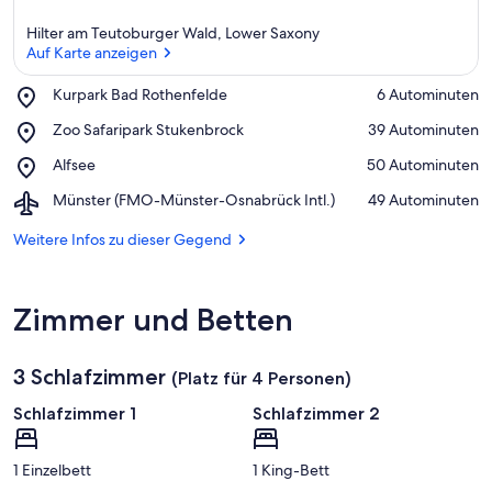
Hilter am Teutoburger Wald, Lower Saxony
Auf Karte anzeigen
Place,
Kurpark Bad Rothenfelde
‪6 Autominuten‬
Kurpark
Auf Karte anzeigen
Place,
Zoo Safaripark Stukenbrock
‪39 Autominuten‬
Bad
Zoo
Rothenfelde
Place,
Alfsee
‪50 Autominuten‬
Safaripark
Alfsee
Stukenbrock
Airport,
Münster (FMO-Münster-Osnabrück Intl.)
‪49 Autominuten‬
Münster
(FMO-
Weitere Infos zu dieser Gegend
Münster-
Osnabrück
Intl.)
Zimmer und Betten
3 Schlafzimmer
(Platz für 4 Personen)
Schlafzimmer 1
Schlafzimmer 2
1 Einzelbett
1 King-Bett