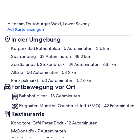
Hilter am Teutoburger Wald, Lower Saxony
Auf Karte anzeigen
In der Umgebung
Karte
Kurpark Bad Rothenfelde
- 6 Autominuten
- 3.6 km
Sparrenburg
- 32 Autominuten
- 48.2 km
Zoo Safaripark Stukenbrock
- 39 Autominuten
- 63.1 km
Alfsee
- 50 Autominuten
- 58.2 km
Prinzipalmarkt
- 60 Autominuten
- 52.6 km
Fortbewegung vor Ort
Bahnhof Hilter – 13 Gehminuten
Flughafen Münster-Osnabrück Intl. (FMO) – 42 Fahrminuten
Restaurants
‪Konditorei Café Peter Dodt - ‬12 Autominuten
‪McDonald's - ‬7 Autominuten