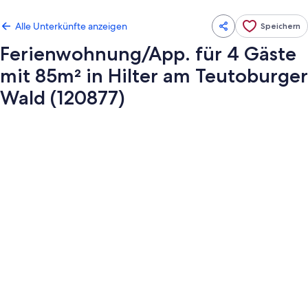
Alle Unterkünfte anzeigen
Speichern
Ferienwohnung/App. für 4 Gäste
mit 85m² in Hilter am Teutoburger
Wald (120877)
Fotogalerie
von