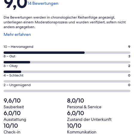
9,0
14 Bewertungen
Die Bewertungen werden in chronologischer Reihenfolge angezeigt,
unterliegen einem Moderationsprozess und wurden verifiziert, sofern nicht
anders angegeben.
Wird
Mehr erfahren
in
einem
9
10 – Hervorragend
9
neuen
von
Fenster
3
8 – Gut
3
insgesamt
geöffnet
von
14
2
6 – Okay
2
insgesamt
Gästebewertungen
von
14
0
4 – Schlecht
0
haben
insgesamt
Gästebewertungen
von
eine
14
0
2 – Ungenügend
0
haben
insgesamt
Bewertung
Gästebewertungen
von
eine
14
von
haben
insgesamt
9,6/10
8,0/10
Bewertung
Gästebewertungen
10
eine
14
von
haben
Sauberkeit
Personal & Service
-
Bewertung
Gästebewertungen
6,0/10
6,0/10
8
eine
Hervorragend
von
haben
-
Bewertung
Ausstattung
Zustand der Unterkunft
6
eine
10/10
10/10
Gut
von
-
Bewertung
4
Check-in
Kommunikation