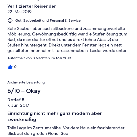
Verifizierter Reisender
22. Mai 2019
Gut: Sauberkeit und Personal & Service
Sehr Sauber, aber auch altbackene und zusammengewürfelte
Möblierung. Gewöhnungsbedürftig war die Stufenlösung zum
Bad, da man die Tür öffnet und es direkt (ohne Absatz) die
Stufen hinuntergeht. Direkt unter dem Fenster liegt ein nett
gestalteter Innenhof mit Terrassenmöbeln. Leider wurde unter
unserem Fenster ständig geraucht, sodass der Qualm
Aufenthalt von 3 Nächten im Mai 2019
permanent in unser Zimmer zog. Allerdings macht die
hervorragende Lage, das Haus liegt in Hanglage direkt vor dem
0
Plöner See und ca. 200 Meter von der Innenstadt entfernt, alle
kleinen Nachteile wett. Lediglich für gehbehinderte und ältere
Archivierte Bewertung
Menschen nicht unbedingt zu empfehlen.
6/10 – Okay
Detlef B.
7. Juni 2017
Einrichtung nicht mehr ganz modern aber
zweckmäßig
Tolle Lage im Zentrumsnähe. Vor dem Haus ein faszinierender
Blick auf den großen Plöner See