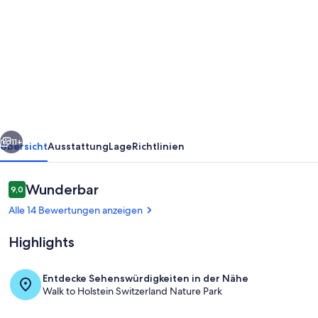
von
Sehr
zentrale
Ferienwohnung/150m
zum
großen
Plöner
rück
Weiter
See/
11+
Übersicht
Ausstattung
Lage
Richtlinien
Fewo
4
Bewertungen
Wunderbar
9,0
9,0 von 10.
Alle 14 Bewertungen anzeigen
Highlights
Entdecke Sehenswürdigkeiten in der Nähe
Walk to Holstein Switzerland Nature Park
Unterkunftsgelände