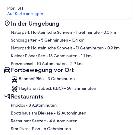
Plön, SH
Auf Karte anzeigen
In der Umgebung
Karte
Naturpark Holsteinische Schweiz
- 1 Gehminute
- 0.0 km
Schlossgarten
- 5 Gehminuten
- 0.4 km
Naturpark Holsteinische Schweiz
- 11 Gehminuten
- 0.9 km
Kleiner Plöner See
- 13 Gehminuten
- 1.1 km
Prinzeninsel
- 10 Autominuten
- 2.9 km
Fortbewegung vor Ort
Bahnhof Plön – 3 Gehminuten
Flughafen Lübeck (LBC) – 69 Fahrminuten
Restaurants
‪Rhodos - ‬8 Autominuten
‪Bootshaus am Dieksee - ‬12 Autominuten
‪Restaurant Seezeit - ‬4 Autominuten
‪Star Pizza - Plön - ‬6 Gehminuten