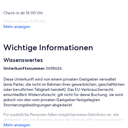
Nehmten
Lübeck
Bewertungen)
Bewert
*
Kiel
Check-in ab 16:00 Uhr
Malente
Check-out vor 11:00 Uhr
Mehr anzeigen
Wichtige Informationen
Wissenswertes
Unterkunftsnummer
2698626
Diese Unterkunft wird von einem privaten Gastgeber verwaltet
(eine Partei, die nicht im Rahmen ihrer gewerblichen, geschäftlichen
oder beruflichen Tätigkeit handelt). Das EU-Verbraucherrecht,
einschließlich Widerrufsrecht, gilt nicht für deine Buchung, sie wird
jedoch von den vom privaten Gastgeber festgelegten
Stornierungsbedingungen abgedeckt.
Für zusätzliche Personen fallen möglicherweise Gebühren an, die
abhängig von den Bestimmungen der Unterkunft variieren können.
Mehr anzeigen