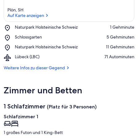
Plön, SH
Auf Karte anzeigen
Place,
Naturpark Holsteinische Schweiz
‪1 Gehminute‬
Naturpark
Auf Karte anzeigen
Place,
Schlossgarten
‪5 Gehminuten‬
Holsteinische
Schlossgarten
Schweiz
Place,
Naturpark Holsteinische Schweiz
‪11 Gehminuten‬
Naturpark
Airport,
Lübeck (LBC)
‪71 Autominuten‬
Holsteinische
Lübeck
Schweiz
(LBC)
Weitere Infos zu dieser Gegend
Zimmer und Betten
1 Schlafzimmer
(Platz für 3 Personen)
Schlafzimmer 1
1 großes Futon und 1 King-Bett