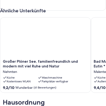
Ein Fön, großer Kosmetikspiegelschrank und Handtücher runden
Ihr Sorglos Paket ab.
Ähnliche Unterkünfte
Genießen sie die lauschigen Abende bei romantischem
Sonnenuntergang bis zum Mondschein und… bei einem schönen
Glas Wein.
Großer Plöner See, familienfreundlich und modern mit viel R
Bad Male
Großer
Bad
Großer Plöner See, familienfreundlich und
Bad Ma
Plöner
Malente
modern mit viel Ruhe und Natur
Eutin 
See,
Holstein
Nehmten
Malente
familienfreundlich
Schweiz
und
Küche
Waschmaschine
*
Küche
Kostenloses WLAN
Parkplätze verfügbar
Außen
modern
Plön
mit
*
9.2
9.4
9,2/10
9,4/10
Wunderbar
(61 Bewertungen)
viel
Eutin
von
von
Ruhe
*
10,
10,
und
Ostseeb
Wunderbar,
Außerge
Hausordnung
Natur
*
(61
(43