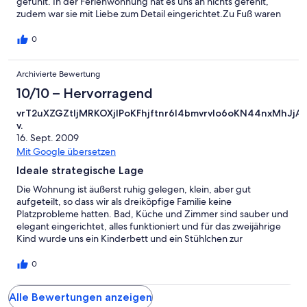
gefühlt. In der Ferienwohnung hat es uns an nichts gefehlt,
zudem war sie mit Liebe zum Detail eingerichtet.Zu Fuß waren
Geschäfte, Einkaufsmöglichkeiten, das Schloss u.v.m. ganz
leicht zu Fuß erreichbar. Da unter bzw. neben uns auch Gäste
0
wohnten war es ab und an etwas lauter. Da wir aber zum
größten Teil die Natur und Umgebung genossen haben, hat uns
Archivierte Bewertung
dies gar nicht gestört. Fazit: wir kommen wieder :-)
10/10 – Hervorragend
vrT2uXZGZtljMRKOXjlPoKFhjftnr6l4bmvrvIo6oKN44nxMhJj
v.
16. Sept. 2009
Mit Google übersetzen
Ideale strategische Lage
Die Wohnung ist äußerst ruhig gelegen, klein, aber gut
aufgeteilt, so dass wir als dreiköpfige Familie keine
Platzprobleme hatten. Bad, Küche und Zimmer sind sauber und
elegant eingerichtet, alles funktioniert und für das zweijährige
Kind wurde uns ein Kinderbett und ein Stühlchen zur
Verfügung gestellt. Das ganz große Plus an der Ferienwohnung
ist die phantastishe Lage: Fünf Minuten zum Plöner Bahnhof mit
0
Zugverbindungen nach Kiel, Lübeck, Eutin, Hamburg etc., fünf
Minuten zum Stadtzentrum mit Supermärkten, Cafés,
Alle Bewertungen anzeigen
Restaurants, Fahrradverleih etc. und fünf Minuten zum Großen