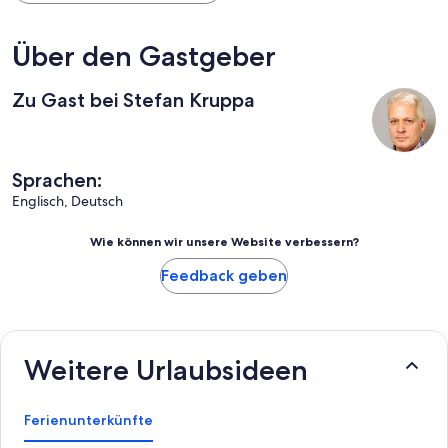
Plöner See mit idyllischen Wandermöglichkeiten, Badestellen
und Bootsfahrten in alle Richtungen. Für Familien mit Kindern ist
die Kombination aus Natur, gemütlicher Kleinstadt,
Über den Gastgeber
Ausflugsmöglichkeiten mit Schiff und Bahn mit der
angenehmen Wohnatmosphäre ideal. Die Ferienwohnung(en)
Zu Gast bei Stefan Kruppa
können wir uneingeschränkt empfehlen.
Sprachen:
Englisch, Deutsch
Wie können wir unsere Website verbessern?
Feedback geben
Weitere Urlaubsideen
Ferienunterkünfte