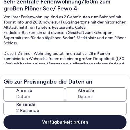
Sehr zentrale Ferienwohnung/150m zum
großen Plöner See/ Fewo 4
Von Ihrer Ferienwohnung sind es 2 Gehminuten zum Bahnhof mit
Tourist Info und ZOB, sowie zur Fußgängerzone mit der historischen
Altstadt mit ihren Twieten, Restaurants, Cafés,
Eisdielen, Bäckereien und diversen Geschäft zum Schoppen,
Supermärkten für den täglichen Bedarf, Marktplatz und dem Plöner
Schloss.
Diese 1-Zimmer-Wohnung bietet Ihnen auf ca. 28 m² einen
kombinierten Wohnschlafraum mit einem großen Doppelbett (1,80
x2m) mit hochwertigen Matratzen die Allergiker geeignet sind und
mit Care-Tex® Hygiene Bezügen ausgestattet sind. Vom
gemütlichen Sofa aus genießen Sie TV, DVD-Player. Ein Essbereich
bietet Platz für max. 3 Personen. In der modernen Einbauküche mit
Gib zur Preisangabe die Daten an
Ceranfeld, Geschirrspüler, Backofen, Mikrowelle, Kaffeemaschine,
Toaster, Wasserkocher und Kühl-Gefrierkombination bleiben keine
Anreise
Abreise
Ausstattungswünsche offen.
Auch Bügel-eisen und -Brett stehen bereit. In der Waschküche
Reisende
stehen Ihnen im Vorderhaus Waschmaschine und Trockner zu
Verfügung.
Das Duschbad ist anspruchsvoll gestaltet und ausgestattet. Schon
Verfügbarkeit prüfen
morgens beginnt ihr Tag entspannt unter Dusche.