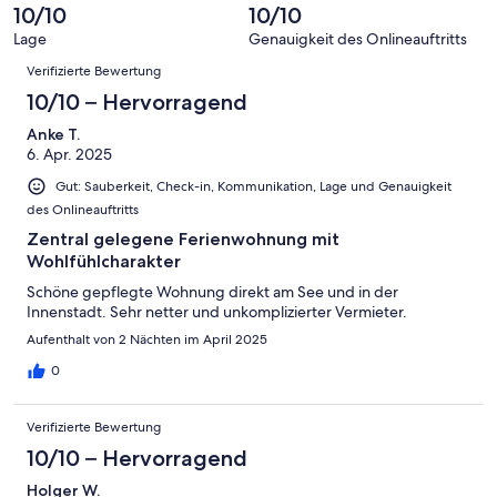
Okay
von
10/10
10/10
-
2
Schlecht
Lage
Genauigkeit des Onlineauftritts
-
Bewertungen
Verifizierte Bewertung
Ungenügend
10/10 – Hervorragend
Anke T.
6. Apr. 2025
Gut: Sauberkeit, Check-in, Kommunikation, Lage und Genauigkeit
des Onlineauftritts
Zentral gelegene Ferienwohnung mit
Wohlfühlcharakter
Schöne gepflegte Wohnung direkt am See und in der
Innenstadt. Sehr netter und unkomplizierter Vermieter.
Aufenthalt von 2 Nächten im April 2025
0
Verifizierte Bewertung
10/10 – Hervorragend
Holger W.