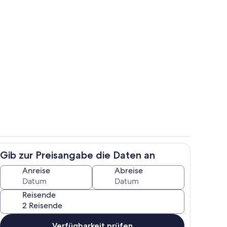
weiss Wohnraum Loft Dachgeschoss
Chalet Edelweiss Küche
Gib zur Preisangabe die Daten an
weiss vom Wohnzimmer in die Küche
Chalet Edelweiss Loft mit Schlaf- und 
Anreise
Abreise
Reisende
Verfügbarkeit prüfen