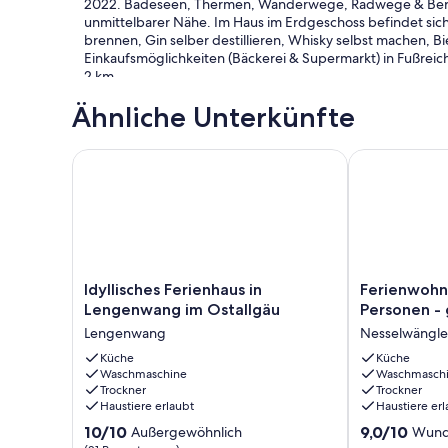
2022. Badeseen, Thermen, Wanderwege, Radwege & Bergba
unmittelbarer Nähe. Im Haus im Erdgeschoss befindet si
brennen, Gin selber destillieren, Whisky selbst machen, Bi
Einkaufsmöglichkeiten (Bäckerei & Supermarkt) in Fußrei
2 km.
Ähnliche Unterkünfte
Auf 140 qm mit 2 Schlafzimmern, seperatem Wohn- und E
können Sie im 1. Stock und 2. Stock unseres Hauses Ihren U
Räumlichkeiten steht Ihnen kostenloses WLAN zur Verfüg
Idyllisches Ferienhaus in Lengenwang im Ostallgäu
Ferienwohnun
Stock haben Sie freien Blick auf die Tiroler und Allgäuer Be
Ausstattung & Service
2 Schlafräume
2 x Doppelbett (alternativ 2 Einzelbetten) und 2 Einzelbett
2 x Balkon
Idyllisches
Ferienwohnu
Idyllisches Ferienhaus in
Ferienwohn
Internetanschluss/WLAN
Ferienhaus
Edelweiß
Lengenwang im Ostallgäu
Personen -
2 Fernseher
in
für
Radio
Lengenwang
Nesselwängle
Lengenwang
6-
Küche separat mit Essecke
im
Küche
9
Küche
Kinderhochstuhl
Waschmaschine
Waschmasch
Ostallgäu
Personen
Wasserkocher, Eierkocher
Trockner
Trockner
Lengenwang
-
Kaffeemaschine
Haustiere erlaubt
Haustiere erl
groß
Kühlschrank
10.0
9.0
10/10
und
9,0/10
Außergewöhnlich
Wund
Geschirrspüler