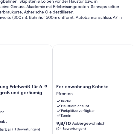
hnen, Skipisten & Loipen vor der Haustür bzw. in
ch eine Genuss-Akademie mit Erlebnisangeboten: Schnaps selber
erbraukurse, Ätherische Öle destillieren.
chweite (300 m). Bahnhof 500m entfernt. Autobahnanschluss A7 in
sszimmer, Badezimmer, WC und komplett eingerichteter Küche,
rlaub im schönen Tirol in vollen Zügen genießen. In allen
ung. Vom großzügigen Südbalkon im 1. Stock und Südbalkon im 2.
g Edelweiß für 6-9 Personen - groß und geräumig
Ferienwohnung Kohnke
rglandschaft. Ideal für 2 bis 6 Personen.
en, 1 Kinderreisebett
ng
Ferienwohnung
ung Edelweiß für 6-9
Ferienwohnung Kohnke
Kohnke
 groß und geräumig
Pfronten
Pfronten
Küche
Haustiere erlaubt
Parkplätze verfügbar
ine
Kamin
aubt
9.8
9,8/10
Außergewöhnlich
von
(54 Bewertungen)
erbar
(11 Bewertungen)
10,