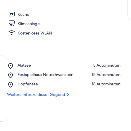
Küche
Klimaanlage
Kostenloses WLAN
Place,
Alatsee
‪3 Autominuten‬
Alatsee
Place,
Festspielhaus Neuschwanstein
‪15 Autominuten‬
Festspielhaus
Place,
Hopfensee
‪18 Autominuten‬
Neuschwanstein
Hopfensee
Weitere Infos zu dieser Gegend