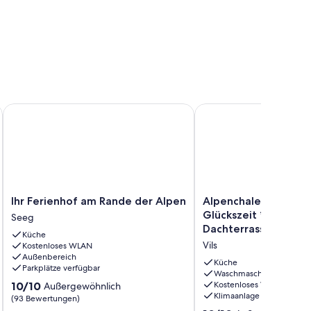
Ihr Ferienhof am Rande der Alpen
Alpenchalet-Vils.tirol 
Ihr
Alpenchalet-
Ihr Ferienhof am Rande der Alpen
Alpenchalet-Vils.tiro
Ferienhof
Vils.tirol
Glückszeit ****S - 7
Seeg
am
-
Dachterrasse
Küche
Rande
Chalet
Vils
Kostenloses WLAN
der
Glückszeit
Außenbereich
Alpen
****S
Küche
Parkplätze verfügbar
Seeg
-
Waschmaschine
10.0
10/10
Kostenloses WLAN
Außergewöhnlich
70
Klimaanlage
von
(93 Bewertungen)
m²,
10,