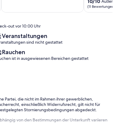
Sauna
10.0
10/10
Außergewöhnlic
Außergewöhnlich,
&
von
(11 Bewertungen)
(93
Dachterrasse
10,
Bewertungen)
Vils
Außergewöhnlich,
(11
eck-out vor 10:00 Uhr
Bewertungen)
Veranstaltungen
ranstaltungen sind nicht gestattet
Rauchen
uchen ist in ausgewiesenen Bereichen gestattet
e Partei, die nicht im Rahmen ihrer gewerblichen,
herrecht, einschließlich Widerrufsrecht, gilt nicht für
 festgelegten Stornierungsbedingungen abgedeckt.
 abhängig von den Bestimmungen der Unterkunft variieren