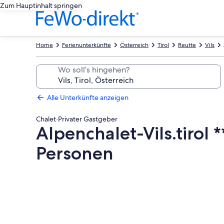
Zum Hauptinhalt springen
Home
Ferienunterkünfte
Österreich
Tirol
Reutte
Vils
Wo soll’s hingehen?
Alle Unterkünfte anzeigen
Chalet
·
Privater Gastgeber
Alpenchalet-Vils.tirol 
Personen
Fotogalerie
von
Alpenchalet-
Vils.tirol