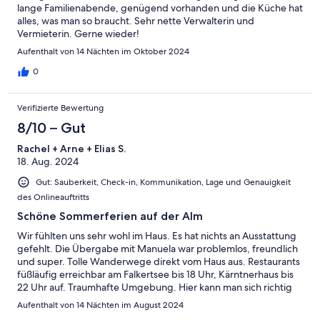
lange Familienabende, genügend vorhanden und die Küche hat
alles, was man so braucht. Sehr nette Verwalterin und
Vermieterin. Gerne wieder!
Aufenthalt von 14 Nächten im Oktober 2024
0
Verifizierte Bewertung
8/10 – Gut
Rachel + Arne + Elias S.
18. Aug. 2024
Gut: Sauberkeit, Check-in, Kommunikation, Lage und Genauigkeit
des Onlineauftritts
Schöne Sommerferien auf der Alm
Wir fühlten uns sehr wohl im Haus. Es hat nichts an Ausstattung
gefehlt. Die Übergabe mit Manuela war problemlos, freundlich
und super. Tolle Wanderwege direkt vom Haus aus. Restaurants
füßläufig erreichbar am Falkertsee bis 18 Uhr, Kärntnerhaus bis
22 Uhr auf. Traumhafte Umgebung. Hier kann man sich richtig
entspannen und die Seele baumeln lassen.
Aufenthalt von 14 Nächten im August 2024