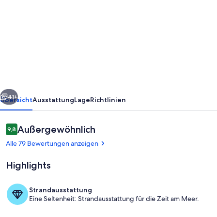
von
Gemütliches
Almhaus
mit
Sauna,
Kamin,
Vollausstattung
rück
Weiter
und
41+
Übersicht
Ausstattung
Lage
Richtlinien
W-
Lan
Bewertungen
Außergewöhnlich
9,8
9,8 von 10.
auf
Alle 79 Bewertungen anzeigen
1800m
Highlights
Strandausstattung
Eine Seltenheit: Strandausstattung für die Zeit am Meer.
Moschelitzen und Falkert