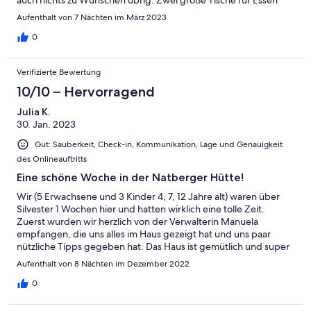
und Gesellschaftsspiele und sogar eine Sauna. Ich kann dieses
Aufenthalt von 7 Nächten im März 2023
Haus herzlichst empfehlen.
0
Verifizierte Bewertung
10/10 – Hervorragend
Julia K.
30. Jan. 2023
Gut: Sauberkeit, Check-in, Kommunikation, Lage und Genauigkeit
des Onlineauftritts
Eine schöne Woche in der Natberger Hütte!
Wir (5 Erwachsene und 3 Kinder 4, 7, 12 Jahre alt) waren über
Silvester 1 Wochen hier und hatten wirklich eine tolle Zeit.
Zuerst wurden wir herzlich von der Verwalterin Manuela
empfangen, die uns alles im Haus gezeigt hat und uns paar
nützliche Tipps gegeben hat. Das Haus ist gemütlich und super
ausgestattet. Da fehlt an nichts, Grill und sogar Raclette waren
Aufenthalt von 8 Nächten im Dezember 2022
da. Mit dem Kamin war es kuschelig warm und die Saunagänge
haben wir auch sehr genossen. Der Blick auf die Berge vom
0
sonnigen Balkon ist wunderschön. In dem kleinen Ski Gebiet
direkt neben an, Heidis Alm, haben unsere Kleinsten gelernt Ski