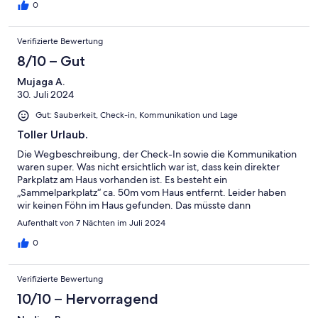
0
Verifizierte Bewertung
8/10 – Gut
Mujaga A.
30. Juli 2024
Gut: Sauberkeit, Check-in, Kommunikation und Lage
Toller Urlaub.
Die Wegbeschreibung, der Check-In sowie die Kommunikation
waren super. Was nicht ersichtlich war ist, dass kein direkter
Parkplatz am Haus vorhanden ist. Es besteht ein
„Sammelparkplatz“ ca. 50m vom Haus entfernt. Leider haben
wir keinen Föhn im Haus gefunden. Das müsste dann
mitgebracht werden. Alles in allem ist die Unterkunft
Aufenthalt von 7 Nächten im Juli 2024
weiterzuempfehlen.
0
Verifizierte Bewertung
10/10 – Hervorragend