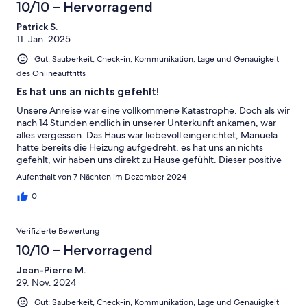
10/10 – Hervorragend
Patrick S.
11. Jan. 2025
Gut: Sauberkeit, Check-in, Kommunikation, Lage und Genauigkeit
des Onlineauftritts
Es hat uns an nichts gefehlt!
Unsere Anreise war eine vollkommene Katastrophe. Doch als wir
nach 14 Stunden endlich in unserer Unterkunft ankamen, war
alles vergessen. Das Haus war liebevoll eingerichtet, Manuela
hatte bereits die Heizung aufgedreht, es hat uns an nichts
gefehlt, wir haben uns direkt zu Hause gefühlt. Dieser positive
Eindruck riss auch während unserem gesamten Aufenthalts
Aufenthalt von 7 Nächten im Dezember 2024
nicht ab. Ein wirklich erholsamer Urlaub!
0
Verifizierte Bewertung
10/10 – Hervorragend
Jean-Pierre M.
29. Nov. 2024
Gut: Sauberkeit, Check-in, Kommunikation, Lage und Genauigkeit