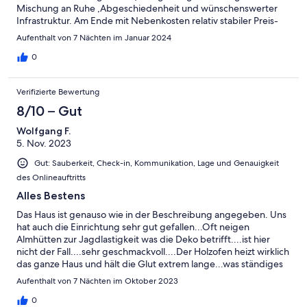
Mischung an Ruhe ,Abgeschiedenheit und wünschenswerter
sein ;-) ( zumal es ja eine familienfreundliche Hütte ist- die Deko-
Infrastruktur. Am Ende mit Nebenkosten relativ stabiler Preis-
Objekte für die Kleinen aber recht „anziehend“ sind).
aber das weiß man ja schon vorher. Einfach dafür Geld sparen
Aufenthalt von 7 Nächten im Januar 2024
beim Leihen von Skiausrüstung durch Online- buchen!
0
Verifizierte Bewertung
8/10 – Gut
Wolfgang F.
5. Nov. 2023
Gut: Sauberkeit, Check-in, Kommunikation, Lage und Genauigkeit
des Onlineauftritts
Alles Bestens
Das Haus ist genauso wie in der Beschreibung angegeben. Uns
hat auch die Einrichtung sehr gut gefallen...Oft neigen
Almhütten zur Jagdlastigkeit was die Deko betrifft....ist hier
nicht der Fall....sehr geschmackvoll....Der Holzofen heizt wirklich
das ganze Haus und hält die Glut extrem lange...was ständiges
neueinheizen erspart...für den Badbereich gibt es eine
Aufenthalt von 7 Nächten im Oktober 2023
Fußbodenheizung die wir nie aktivierten...Hausschuhe oder
Badeschlapfen genügen vollkommen... Wir waren jeden Tag 2x
0