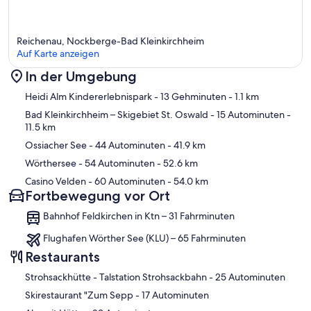
Reichenau, Nockberge-Bad Kleinkirchheim
Auf Karte anzeigen
In der Umgebung
Karte
Heidi Alm Kindererlebnispark
- 13 Gehminuten
- 1.1 km
Bad Kleinkirchheim – Skigebiet St. Oswald
- 15 Autominuten
-
11.5 km
Ossiacher See
- 44 Autominuten
- 41.9 km
Wörthersee
- 54 Autominuten
- 52.6 km
Casino Velden
- 60 Autominuten
- 54.0 km
Fortbewegung vor Ort
Bahnhof Feldkirchen in Ktn – 31 Fahrminuten
Flughafen Wörther See (KLU) – 65 Fahrminuten
Restaurants
‪Strohsackhütte - Talstation Strohsackbahn - ‬25 Autominuten
‪Skirestaurant "Zum Sepp - ‬17 Autominuten