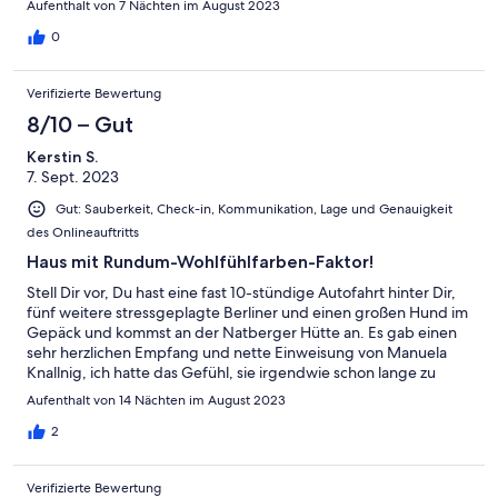
Aufenthalt von 7 Nächten im August 2023
0
Verifizierte Bewertung
8/10 – Gut
Kerstin S.
7. Sept. 2023
Gut: Sauberkeit, Check-in, Kommunikation, Lage und Genauigkeit
des Onlineauftritts
Haus mit Rundum-Wohlfühlfarben-Faktor!
Stell Dir vor, Du hast eine fast 10-stündige Autofahrt hinter Dir,
fünf weitere stressgeplagte Berliner und einen großen Hund im
Gepäck und kommst an der Natberger Hütte an. Es gab einen
sehr herzlichen Empfang und nette Einweisung von Manuela
Knallnig, ich hatte das Gefühl, sie irgendwie schon lange zu
kennen. Die Tür zum Haus geht auf und man fühlt sich um
Aufenthalt von 14 Nächten im August 2023
Anhieb zu Hause… wir sehen die Einrichtung, das Ambiente,
den Blick vom Balkon, die Ruhe, die Berge und alles fällt einfach
2
von uns ab. Es war Erholung pur vom ersten Moment an. So viel
Platz für 6 Erwachsene, jeder konnte sich zurückziehen, man
Verifizierte Bewertung
musste sich nicht „auf den Keks“gehen. Noch nie hatten wir eine