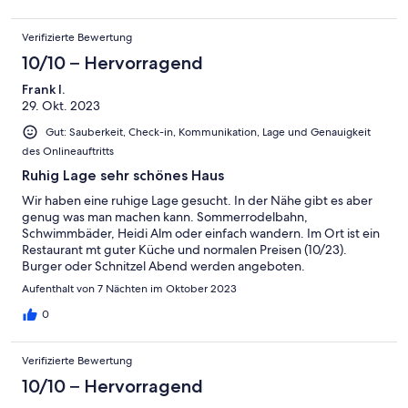
in der Sauna (Die übrigens größer ist als es am Foto scheint....4
Personen könnten hier liegend saunieren) haben jeden Tag
Verifizierte Bewertung
gekocht und täglich den Geschirrspüler im Betrieb
gehabt...weiters haben wir jeden Tag die vielen einzelnen
10/10 – Hervorragend
Lampen Abends angemacht welche eine super Stimmung
Frank I.
erzeugen und auch die Waschmaschine hatten wir 3x
29. Okt. 2023
genutzt...Für eine Woche war das dann ein Stromverbrauch von
90 Euro.... Die Küche hat wirklich alles was man für tägliches
Gut: Sauberkeit, Check-in, Kommunikation, Lage und Genauigkeit
Kochen/Backen braucht. Nur den Thermomix haben wir von
des Onlineauftritts
zuhause selber mitgenommen 😉 Die Besitzerin hat sich selber
per Nachricht nach unserem Wohlergehen erkundigt und auch
Ruhig Lage sehr schönes Haus
die Verwalterin ist äußerst freundlich und versorgt einem schon
Wir haben eine ruhige Lage gesucht. In der Nähe gibt es aber
am Anfang mit den nötigen Infos....Eingeheizt hatte sie auch
genug was man machen kann. Sommerrodelbahn,
schon für uns... Wir haben den Aufenthalt sehr genossen und
Schwimmbäder, Heidi Alm oder einfach wandern. Im Ort ist ein
können uns gut vorstellen nochmals hier zu buchen. Nur im
Restaurant mt guter Küche und normalen Preisen (10/23).
unterem Doppelbett haben wir nicht gut geschlafen. Wir
Burger oder Schnitzel Abend werden angeboten.
wissen aber nicht wieso...Oben wars dann besser..Betten lassen
Landestypische Gerichte sind aich dabei.
sich zusammenschieben
Aufenthalt von 7 Nächten im Oktober 2023
0
Verifizierte Bewertung
10/10 – Hervorragend