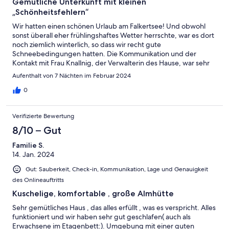
Gemütliche Unterkunft mit kleinen
„Schönheitsfehlern“
Wir hatten einen schönen Urlaub am Falkertsee! Und obwohl
sonst überall eher frühlingshaftes Wetter herrschte, war es dort
noch ziemlich winterlich, so dass wir recht gute
Schneebedingungen hatten. Die Kommunikation und der
Kontakt mit Frau Knallnig, der Verwalterin des Hause, war sehr
freundlich und unkompliziert und obwohl wir erst recht spät
Aufenthalt von 7 Nächten im Februar 2024
angereist sind, hat sie uns persönlich in Empfang genommen.
Grundsätzlich haben wir uns in der Natberger Hütte sehr wohl
0
gefühlt! Mit dem Ofen haben wir das Haus kuschelig warm
bekommen, so dass wir die elektrischen Heizungen gar nicht
Verifizierte Bewertung
mehr zusätzlich benötigt haben. Das Haus ist gemütlich
eingerichtet und hatballes, was man braucht! Das einzige was es
8/10 – Gut
zu bemängeln gab, war die nicht wirklich saubere Küche! Reste
Familie S.
von Tomatensoße an den Küchenschränken, eine
14. Jan. 2024
Knoblauchpresse, in der noch Reste der Vorbenutzer klebten
und noch die eine oder andere Kleinigkeit mehr… Hätten wir
Gut: Sauberkeit, Check-in, Kommunikation, Lage und Genauigkeit
uns sonst nicht so wohl gefühlt und wäre alles andere nicht so
des Onlineauftritts
sauber gewesen, hätte uns das doch arg gestört- so haben wir
eine kleine Küchenreinigung vorgenommen, die Hausbesitzerin
Kuschelige, komfortable , große Almhütte
über die Mängel informiert und unseren Urlaub genossen 😊👍
Sehr gemütliches Haus , das alles erfüllt , was es verspricht. Alles
Aber so gelegentlich sollte eine Küche in einem stark
funktioniert und wir haben sehr gut geschlafen( auch als
frequentierten Ferienhaus doch mal „grundgereinigt“ werden!
Erwachsene im Etagenbett:). Umgebung mit einer guten
Einen kleinen Tipp hätten wir noch…noch mehr Deko muss nicht