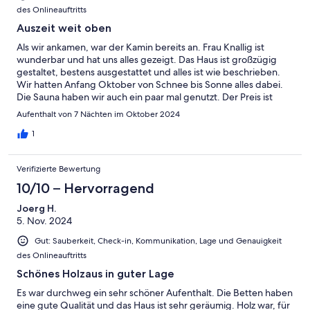
des Onlineauftritts
Auszeit weit oben
Als wir ankamen, war der Kamin bereits an. Frau Knallig ist
wunderbar und hat uns alles gezeigt. Das Haus ist großzügig
gestaltet, bestens ausgestattet und alles ist wie beschrieben.
Wir hatten Anfang Oktober von Schnee bis Sonne alles dabei.
Die Sauna haben wir auch ein paar mal genutzt. Der Preis ist
absolut gerechtfertigt und die Abrechnung der Nebenkosten
Aufenthalt von 7 Nächten im Oktober 2024
ist fair. Da wir in der Zwischensaison da waren, war nicht
besonders viel los, aber das war genau das, was wir wollten.
1
Und wenn man sich gut versorgt hat, kann man das Auto
tagelang stehen lassen, da Wanderwege und alle anderen
Verifizierte Bewertung
Dinge fußläufig zu erreichen sind. Wir hatten eine erholsame
Woche.
10/10 – Hervorragend
Joerg H.
5. Nov. 2024
Gut: Sauberkeit, Check-in, Kommunikation, Lage und Genauigkeit
des Onlineauftritts
Schönes Holzaus in guter Lage
Es war durchweg ein sehr schöner Aufenthalt. Die Betten haben
eine gute Qualität und das Haus ist sehr geräumig. Holz war, für