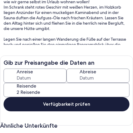
wie wir gerne selbst im Urlaub wohnen wollen!
Im Schrank steht rotes Geschirr mit weißen Herzen, im Holzkorb
liegen Anzünder für einen muckeligen Kaminabend und in der
Sauna duften die Aufguss-Öle nach frischen Kräutern. Lassen Sie
den Alltag hinter sich und fliehen Sie in die herrlich reine Bergluft,
die unsere Hütte umgibt.
Legen Sie nach einer langen Wanderung die Füße auf der Terrasse
hoch und genießen Sie den einmaligen Panoramablick über die
Nockberge. Belohnen Sie sich nach einem Skitag in den
umliegenden Ressorts mit einer deftigen Jause oder bereiten Sie
etwas Leckeres in unserer vollausgestatteten Küche zu.
Gib zur Preisangabe die Daten an
Auf den 125 m² Wohnfläche ist Platz für acht Personen in drei
Anreise
Abreise
Schlafzimmern. Der großzügige Wohnbereich mit der Sitzecke
bietet Raum für gesellige Abende oder ruhige Stunden auf der
Reisende
Couch vor dem Kaminofen. Auf der großen Holzterrasse können Sie
beim Frühstück wunderbar in den Tag starten. Am Abend bietet
sich der Holzkohlegrill für ein üppiges BBQ an. Und mit etwas Glück
erspähen sie in der Nacht ein paar Sternschnuppen am kristallklaren
Verfügbarkeit prüfen
Himmel.
Die Natberger Hütte ist zu jeder Jahreszeit eine Reise wert. Im
Ähnliche Unterkünfte
Winter und Frühjahr bieten die umliegenden Skigebiete ideale
Bedingungen. Vom Haus aus erreicht man das Familienskigebiet