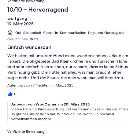
Verifizierte Bewertung
10/10 – Hervorragend
wolfgang f.
19. März 2025
Gut: Sauberkeit, Check-in, Kommunikation, Lage und Genauigkeit
des Onlineauftritts
Einfach wunderbar!
Wir hatten mit unserem Hund einen wunderschönen Urlaub am
Falkert. Die Skigebiete Bad Kleinkirchheim und Turracher Höhe
sind sehr einfach zu erreichen, nur schade, dass es keine Skibus
Verbindung gibt. Die Hütte hat alles, was man braucht, eher
sogar mehr. Und die Sauna, die man wann man will benutzen
kann, ist ein Traum - so wie auch die Aussicht vom Balkon auf
Aufenthalt von 7 Nächten im März 2025
den Schoberriegel. Ich denke, wir werden nochmal kommen
0
Antwort von VrboOwner am 20. März 2025
Vielen Dank für Ihre Bewertung und wir freuen uns sehr, dass es Ihnen
so gut bei uns gefallen hat. Wir freuen uns, wenn Sie nochmal
vorbeikommen mögen!
Verifizierte Bewertung