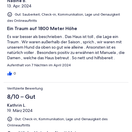
Nadine B.
13. Apr. 2024
Gut: Sauberkeit, Check-in, Kommunikation, Lage und Genauigkeit
des Onlineauftritts
Ein Traum auf 1800 Meter Höhe
Es war besser als beschrieben . Das Haus ist toll , die Lage ein
Traum . Wir waren außerhalb der Saison , sprich , wir waren mit
unserem Hund da oben so gut wie alleine . Ansonsten ist es
natürlich voller . Besonders positiv zu erwähnen ist Manuela , die
Damen , welche das Haus betreut . So nett und hilfsbereit .
Vielen Dank, wir kommen gerne wieder :).
Aufenthalt von 7 Nächten im April 2024
0
Verifizierte Bewertung
8/10 – Gut
Kathrin L.
19. März 2024
Gut: Check-in, Kommunikation, Lage und Genauigkeit des
Onlineauftritts