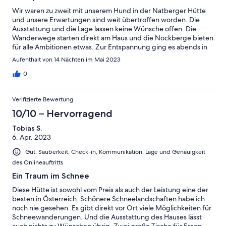
Wir waren zu zweit mit unserem Hund in der Natberger Hütte
und unsere Erwartungen sind weit übertroffen worden. Die
Ausstattung und die Lage lassen keine Wünsche offen. Die
Wanderwege starten direkt am Haus und die Nockberge bieten
für alle Ambitionen etwas. Zur Entspannung ging es abends in
die Sauna oder auf die gemütliche Couch, wo man dank
Aufenthalt von 14 Nächten im Mai 2023
SmartTV auch nicht auf seine Lieblingsserie verzichten muss. 😉
Mitte Mai war am Falkertsee absolute Vorsaison, sodass wir fast
0
ganz alleine im Feriendorf waren. Absolute Ruhe garantiert! Wir
kommen auf jeden Fall wieder. Vielen Dank für wunderschöne 2
Verifizierte Bewertung
Wochen
10/10 – Hervorragend
Tobias S.
6. Apr. 2023
Gut: Sauberkeit, Check-in, Kommunikation, Lage und Genauigkeit
des Onlineauftritts
Ein Traum im Schnee
Diese Hütte ist sowohl vom Preis als auch der Leistung eine der
besten in Österreich. Schönere Schneelandschaften habe ich
noch nie gesehen. Es gibt direkt vor Ort viele Möglichkeiten für
Schneewanderungen. Und die Ausstattung des Hauses lässt
auch nichts zu Wünschen übrig. Zwei große Tische für Essen