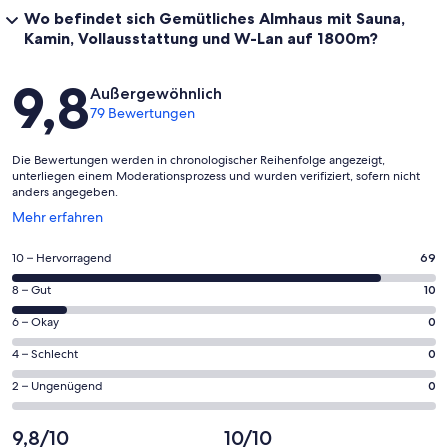
Wo befindet sich Gemütliches Almhaus mit Sauna,
Kamin, Vollausstattung und W-Lan auf 1800m?
Bewertungen
9,8
Außergewöhnlich
79 Bewertungen
Die Bewertungen werden in chronologischer Reihenfolge angezeigt,
unterliegen einem Moderationsprozess und wurden verifiziert, sofern nicht
anders angegeben.
Wird
Mehr erfahren
in
einem
69
10 – Hervorragend
69
neuen
von
Fenster
10
8 – Gut
10
insgesamt
geöffnet
von
79
0
6 – Okay
0
insgesamt
Gästebewertungen
von
79
0
4 – Schlecht
0
haben
insgesamt
Gästebewertungen
von
eine
79
0
2 – Ungenügend
0
haben
insgesamt
Bewertung
Gästebewertungen
von
eine
79
von
haben
insgesamt
9,8/10
10/10
Bewertung
Gästebewertungen