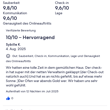
10
eine
79
von
haben
Sauberkeit
Check-in
-
Bewertung
Gästebewertungen
9,8/10
9,6/10
8
eine
Hervorragend
von
haben
-
Bewertung
Kommunikation
Lage
6
eine
9,6/10
Gut
von
-
Bewertung
4
Genauigkeit des Onlineauftritts
Okay
von
Bewertungen
-
Verifizierte Bewertung
2
Schlecht
-
10/10 – Hervorragend
Ungenügend
Sybille K.
4. Aug. 2025
Gut: Sauberkeit, Check-in, Kommunikation, Lage und Genauigkeit
des Onlineauftritts
Wir hatten eine tolle Zeit in dem gemütlichen Haus. Der check-
in hat super mit der netten Verwalterin geklappt (der Check-out
natürlich auch).Und hat es an nichts gefehlt, bis auf etwas mehr
Sonne ;)Der Ofen war abends Gold wer. Wir haben uns sehr
wohl gefühlt.
Aufenthalt von 12 Nächten im Juli 2025
0