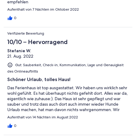
empfehlen
Aufenthalt von 7 Nächten im Oktober 2022
0
Verifizierte Bewertung
10/10 – Hervorragend
Stefanie W.
21. Aug. 2022
Gut: Sauberkeit, Check-in, Kommunikation, Lage und Genauigkeit
des Onlineauftritts
Schöner Urlaub, tolles Haus!
Das Ferienhaus ist top ausgestattet. Wir haben uns wirklich sehr
wohl gefühlt. Es hat überhaupt nichts gefehlt dort. Alles war da,
eigentlich wie zuhause:). Das Haus ist sehr gepflegt und war
sauber und trotz dass auch dort auch immer wieder Hunde
Urlaub machen, hat man davon nichts wahrgenommen. Wir
hatten unsere eigenen Hunde dabei und auch das war dort
Aufenthalt von 14 Nächten im August 2022
wunderbar zu vereinbaren. Wir waren dort nun 14 Tage mit 3
Kindern und 2 Hunden. Die Umgebung war super für uns alle,
0
dass einzige was schade war, dass es nicht einfach ist, mit