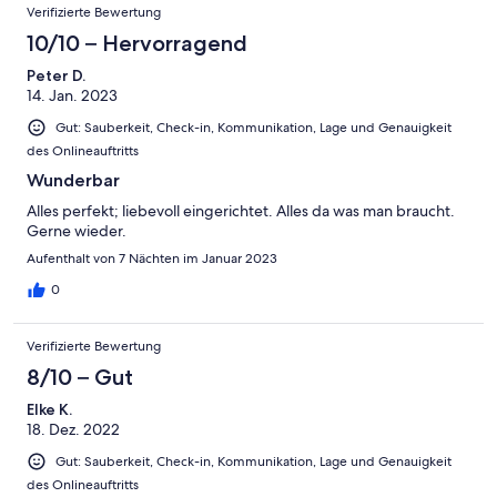
Verifizierte Bewertung
zu fahren. Und wir konnten dort auch schön Schlitten fahren.
Die Skigebiete Bad Kleinkirchheim und Nockalmbahn sind gut
10/10 – Hervorragend
mit dem Auto zu erreichen. Im „Kärntnerhaus“, fußläufig vom
Peter D.
Haus entfernt, haben wir lecker gegessen. Wir haben die Zeit
14. Jan. 2023
sehr genossen! Nur die Zufahrt direkt zum Haus war
wetterbedingt schwierig, deswegen mussten wir unsere Koffer
Gut: Sauberkeit, Check-in, Kommunikation, Lage und Genauigkeit
schleppen.
des Onlineauftritts
Wunderbar
Alles perfekt; liebevoll eingerichtet. Alles da was man braucht.
Gerne wieder.
Aufenthalt von 7 Nächten im Januar 2023
0
Verifizierte Bewertung
8/10 – Gut
Elke K.
18. Dez. 2022
Gut: Sauberkeit, Check-in, Kommunikation, Lage und Genauigkeit
des Onlineauftritts