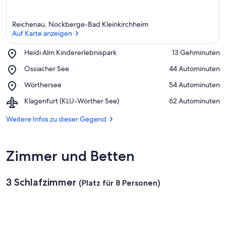
Reichenau, Nockberge-Bad Kleinkirchheim
Auf Karte anzeigen
Place,
Heidi Alm Kindererlebnispark
‪13 Gehminuten‬
Heidi
Auf Karte anzeigen
Place,
Ossiacher See
‪44 Autominuten‬
Alm
Ossiacher
Kindererlebnispark
Place,
Wörthersee
‪54 Autominuten‬
See
Wörthersee
Airport,
Klagenfurt (KLU-Wörther See)
‪62 Autominuten‬
Klagenfurt
(KLU-
Weitere Infos zu dieser Gegend
Wörther
See)
Zimmer und Betten
3 Schlafzimmer
(Platz für 8 Personen)