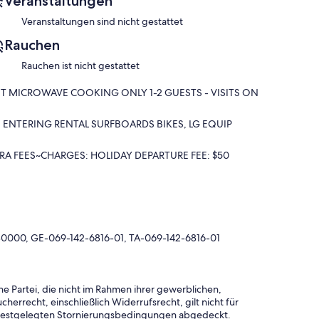
Veranstaltungen
, electric hot water kettle, refrigerator with freezer,
Veranstaltungen sind nicht gestattet
nants are responsible for their own food an beverages, and
Rauchen
a where tenants can relax an enjoy the spectacular
 just 30 steps form the rental door. The front lawn is
Rauchen ist nicht gestattet
 during day, the unit window has been tinted at 82% view
age shades for further privacy. Lounge & beach chairs are
T MICROWAVE COOKING ONLY 1-2 GUESTS - VISITS ON
se's and faucets for rinsing off sand after going to beach
al door for drying suits, towels, an clothes. No
E ENTERING RENTAL SURFBOARDS BIKES, LG EQUIP
RA FEES~CHARGES: HOLIDAY DEPARTURE FEE: $50
first come basis”.
80000, GE-069-142-6816-01, TA-069-142-6816-01
e Partei, die nicht im Rahmen ihrer gewerblichen,
herrecht, einschließlich Widerrufsrecht, gilt nicht für
 festgelegten Stornierungsbedingungen abgedeckt.