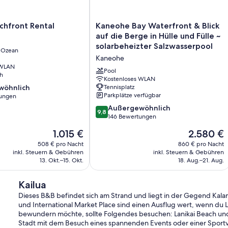
Kaneohe
chfront Rental
Kaneohe Bay Waterfront & Blick
Bay
auf die Berge in Hülle und Fülle ~
Waterfront
solarbeheizter Salzwasserpool
n Ozean
&
Kaneohe
Blick
 WLAN
auf
Pool
h
die
Kostenloses WLAN
wöhnlich
Tennisplatz
Berge
Parkplätze verfügbar
ungen
in
Hülle
9.8
Außergewöhnlich
9,8
ich,
und
von
146 Bewertungen
Fülle
10,
Der
Der
1.015 €
2.580 €
~
Außergewöhnlich,
Preis
Preis
solarbeheizter
146
508 € pro Nacht
860 € pro Nacht
beträgt
beträgt
inkl. Steuern & Gebühren
Salzwasserpool
inkl. Steuern & Gebühren
Bewertungen
1.015 €
2.580 €
13. Okt.–15. Okt.
18. Aug.–21. Aug.
Kaneohe
Kailua
Dieses B&B befindet sich am Strand und liegt in der Gegend Kalam
und International Market Place sind einen Ausflug wert, wenn du 
bewundern möchte, sollte Folgendes besuchen: Lanikai Beach und
Stadt mit dem Besuch eines spannenden Events oder einer Sport