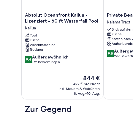
Absolut
Private
Absolut Oceanfront Kailua -
Private Bea
Oceanfront
Beachfront
Lizenziert - 60 ft Wasserfall Pool
Kalama Tract
Kailua
Rental
Kailua
Blick auf de
-
Kalama
Küche
Lizenziert
Pool
Tract
Kostenloses
Küche
-
Außenbereic
Waschmaschine
60
Trockner
9.8
Außerge
ft
9,8
von
267 Bewert
9.4
Wasserfall
Außergewöhnlich
9,4
10,
von
Pool
172 Bewertungen
Außergewöhnl
10,
Kailua
267
Außergewöhnlich,
Der
844 €
Bewertungen
172
Preis
Bewertungen
422 € pro Nacht
beträgt
inkl. Steuern & Gebühren
844 €
8. Aug.–10. Aug.
Zur Gegend