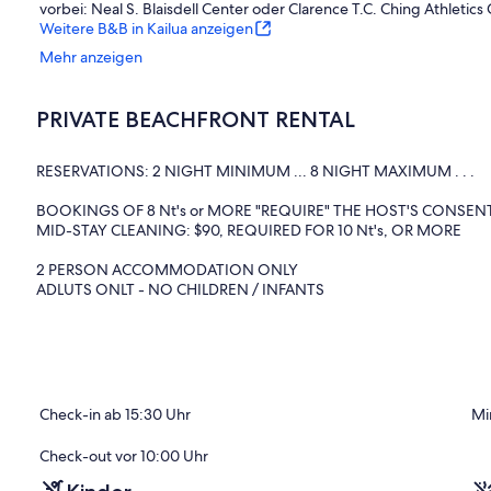
vorbei: Neal S. Blaisdell Center oder Clarence T.C. Ching Athletic
Weitere B&B in Kailua anzeigen
Mehr anzeigen
PRIVATE BEACHFRONT RENTAL
RESERVATIONS: 2 NIGHT MINIMUM ... 8 NIGHT MAXIMUM . . .
BOOKINGS OF 8 Nt's or MORE "REQUIRE" THE HOST'S CONSEN
MID-STAY CLEANING: $90, REQUIRED FOR 10 Nt's, OR MORE
2 PERSON ACCOMMODATION ONLY
ADLUTS ONLT - NO CHILDREN / INFANTS
Our Hawaiian Style Vacation Rental apartment is "Legally operated",
white sand beaches, and rated among one of the USA's best.
This VR unit is located in the front portion of a Kailua beachfront ho
private entrance and convenient FREE parking on driveway just do
Check-in ab 15:30 Uhr
Mi
queen-size bed and over head ceiling fan for extra ventilation an
shower, supplied with bath towels sets an beach towels. The unit al
Check-out vor 10:00 Uhr
“WIFI” wireless ready.
There is AC available for cool air as preferred. The kitchenette is f