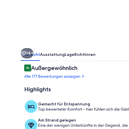
14+
Übersicht
Ausstattung
Lage
Richtlinien
Bewertungen
Außergewöhnlich
10
10 von 10.
Alle 177 Bewertungen anzeigen
Highlights
Terrasse/Pati
Gemacht für Entspannung
Top bewerteter Komfort – hier fühlen sich die Gäs
Am Strand gelegen
Eine der wenigen Unterkünfte in der Gegend, die 