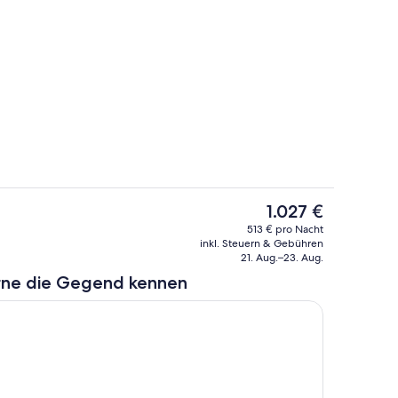
Badezimmer
Der
1.027 €
aktuelle
Zimmer
513 € pro Nacht
Preis
inkl. Steuern & Gebühren
beträgt
21. Aug.–23. Aug.
1.027 €.
rne die Gegend kennen