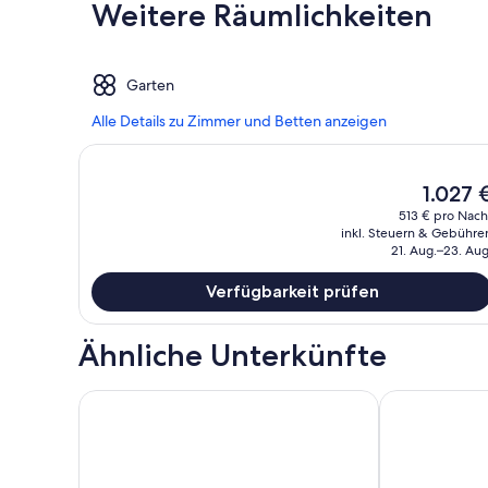
Weitere Räumlichkeiten
Garten
Alle Details zu Zimmer und Betten anzeigen
Der
1.027 
aktuelle
513 € pro Nach
Preis
inkl. Steuern & Gebühre
beträgt
21. Aug.–23. Aug
1.027 €.
Verfügbarkeit prüfen
Ähnliche Unterkünfte
Absolut Oceanfront Kailua - Lizenziert - 60 ft Wasser
Private Beach