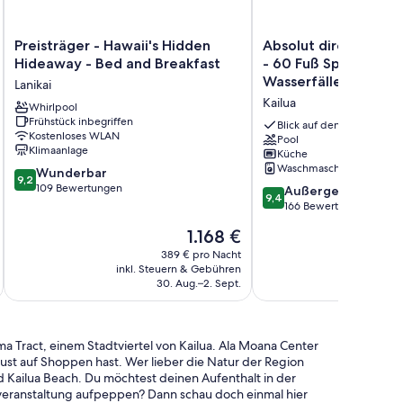
Preisträger
Absolut
Preisträger - Hawaii's Hidden
Absolut direkt am M
-
direkt
Hideaway - Bed and Breakfast
- 60 Fuß Sportbecke
Hawaii's
am
Wasserfällen - $ 199
Lanikai
Hidden
Meer
Kailua
Hideaway
Whirlpool
und
Frühstück inbegriffen
-
legal
Blick auf den Ozean
Kostenloses WLAN
Bed
-
Pool
Klimaanlage
Küche
and
60
Waschmaschine
9.2
Breakfast
Wunderbar
Fuß
9,2
von
Lanikai
109 Bewertungen
Sportbecken
9.4
Außergewöhnlich
9,4
10,
mit
von
166 Bewertungen
Wunderbar,
Wasserfällen
10,
Der
1.168 €
109
-
Außergewöhnlich,
Preis
Bewertungen
$
166
389 € pro Nacht
beträgt
inkl. Steuern & Gebühren
199
inkl. S
Bewertungen
1.168 €
30. Aug.–2. Sept.
Special
Kailua
a Tract, einem Stadtviertel von Kailua. Ala Moana Center
Lust auf Shoppen hast. Wer lieber die Natur der Region
 Kailua Beach. Du möchtest deinen Aufenthalt in der
veranstaltung aufpeppen? Dann schau doch einmal hier