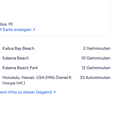
ilua, HI
f Karte anzeigen
Auf Karte anzeigen
Place,
Kailua Bay Beach
‪2 Gehminuten‬
Kailua
Place,
Kalama Beach
‪10 Gehminuten‬
Bay
Kalama
Beach
Place,
Kalama Beach Park
‪12 Gehminuten‬
Beach
Kalama
Airport,
Honolulu, Hawaii, USA (HNL-Daniel K.
‪33 Autominuten‬
Beach
Honolulu,
Inouye Intl.)
Park
Hawaii,
ere Infos zu dieser Gegend
USA
(HNL-
Daniel
K.
Inouye
Intl.)