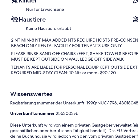
Kinder
coffeemaker with 4 complimentary K- coffee cups to start tenants off
Nur für Erwachsene
toaster, dishes, and utensils. There is microwave cooking only. Te
all personal soaps an toiletries.
Haustiere
Rental has direct side walk private access to front lawn sitting are
panoramic view of Kailua Bay and Mokulua Twin Islands. The beach is
Keine Haustiere erlaubt
shared with tenants of second rental on premise. For extra privacy
protection from outside, an inside there's partial view a full cover
2 NT MIN-8 NT MAX ADDED NTS REQUIRE HOSTS PRE-CONSEN
included for use at rental beach premise only. There are out side ho
BEACH ONLY RENTAL FACILITY FOR TENANTS USE ONLY
and swimming. There are convenient clothes lines right outside rent
PLEASE RINSE SAND OFF CHAIRS /FEET, SHAKE TOWELS BEFOR
Washer/Dryer. Laundromats are 5 min away.
MUST BE KEPT OUTSIDE ON WALL LEDGE OFF SIDEWALK
TENANTS ARE LIABLE FOR PERSONAL EQUIP KEPT OUTSIDE EXT
*Depart fee: Christmas, Thanksgiving Holiday's-$50.
REQUIRED MID-STAY CLEAN: 10 Nts or more- $90-120
Rates are based on 1-2 adults and all reservations are booked on a “
All credit card fees are 3% included in rental rates.
Wissenswertes
WE ACCEPT 21 YRS & OLDER . . . NO CHILDREN
Registrierungsnummer der Unterkunft: 1990/NUC-1796, 4301804
ALL CANCELLATIONS "MUST" BE MADE:
Unterkunftsnummer
2563003vb
- 30 DAYS PRIOR TO ARRIVAL, FOR FULL REFUND.
Diese Unterkunft wird von einem privaten Gastgeber verwaltet (ein
- 15-29 DAYS PRIOR TO ARRIVAL, FOR HALF REFUND
geschäftlichen oder beruflichen Tätigkeit handelt). Das EU-Verbrauc
- 14 DAYS OR LESS, PRIOR TO ARRIVAL, NO REFUND
deine Buchung, sie wird jedoch von den vom privaten Gastgeber