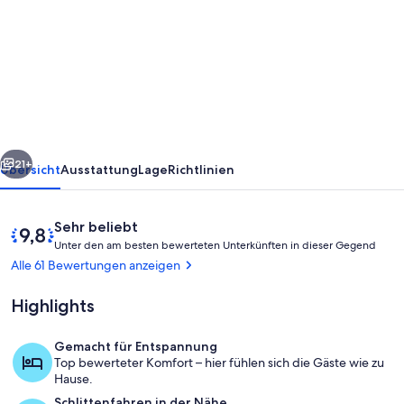
Apartment
Hintertrojer
in
zentraler
Lage
mit
rück
Weiter
familären
21+
Übersicht
Ausstattung
Lage
Richtlinien
Flair
Gratis
Bewertungen
9,8
Sehr beliebt
WIFI
U
von
Unter den am besten bewerteten Unterkünften in dieser Gegend
n
10,
Alle 61 Bewertungen anzeigen
t
Sehr
e
beliebt
Highlights
r
d
Gemacht für Entspannung
e
Apartment Hintertrojer
Top bewerteter Komfort – hier fühlen sich die Gäste wie zu
n
Hause.
Schlittenfahren in der Nähe