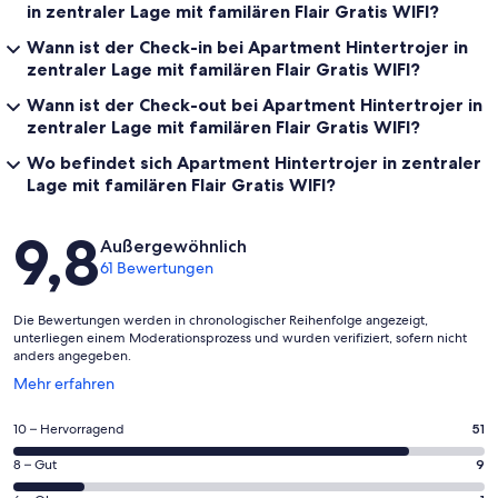
in zentraler Lage mit familären Flair Gratis WIFI?
Wann ist der Check-in bei Apartment Hintertrojer in
zentraler Lage mit familären Flair Gratis WIFI?
Wann ist der Check-out bei Apartment Hintertrojer in
zentraler Lage mit familären Flair Gratis WIFI?
Wo befindet sich Apartment Hintertrojer in zentraler
Lage mit familären Flair Gratis WIFI?
Bewertungen
9,8
Außergewöhnlich
61 Bewertungen
Die Bewertungen werden in chronologischer Reihenfolge angezeigt,
unterliegen einem Moderationsprozess und wurden verifiziert, sofern nicht
anders angegeben.
Wird
Mehr erfahren
in
einem
51
10 – Hervorragend
51
neuen
von
Fenster
9
8 – Gut
9
insgesamt
geöffnet
von