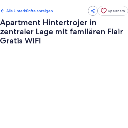
Alle Unterkünfte anzeigen
Speichern
Apartment Hintertrojer in
zentraler Lage mit familären Flair
Gratis WIFI
Fotogalerie
von