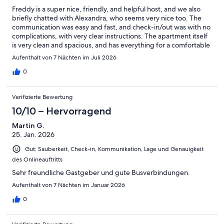
Freddy is a super nice, friendly, and helpful host, and we also
briefly chatted with Alexandra, who seems very nice too. The
communication was easy and fast, and check-in/out was with no
complications, with very clear instructions. The apartment itself
is very clean and spacious, and has everything for a comfortable
stay. We really liked the location - super tranquil and relaxing
Aufenthalt von 7 Nächten im Juli 2026
atmosphere of the Lajen village with some beautiful views from
the hill above the apartment and a few hiking trails around. We
0
can definitely recommend this place and hope to come back in
the future.
Verifizierte Bewertung
10/10 – Hervorragend
Martin G.
25. Jan. 2026
Gut: Sauberkeit, Check-in, Kommunikation, Lage und Genauigkeit
des Onlineauftritts
Sehr freundliche Gastgeber und gute Busverbindungen.
Aufenthalt von 7 Nächten im Januar 2026
0