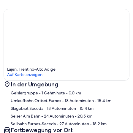
Lajen, Trentino-Alto Adige
Auf Karte anzeigen
In der Umgebung
Karte
Geislergruppe
- 1 Gehminute
- 0.0 km
Umlaufbahn Ortisei-Furnes
- 18 Autominuten
- 15.4 km
Skigebiet Seceda
- 18 Autominuten
- 15.4 km
Seiser Alm Bahn
- 24 Autominuten
- 20.5 km
Seilbahn Furnes-Seceda
- 27 Autominuten
- 18.2 km
Fortbewegung vor Ort