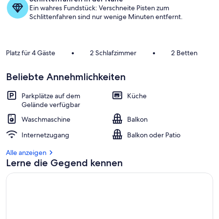
a
Ein wahres Fundstück: Verschneite Pisten zum
m
Schlittenfahren sind nur wenige Minuten entfernt.
b
e
s
Platz für 4 Gäste
•
2 Schlafzimmer
•
2 Betten
t
e
n
Beliebte Annehmlichkeiten
b
Parkplätze auf dem
Küche
e
Gelände verfügbar
w
e
Waschmaschine
Balkon
r
t
Internetzugang
Balkon oder Patio
e
t
Alle anzeigen
e
Lerne die Gegend kennen
n
U
n
t
e