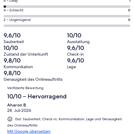
61
1
6 – Okay
1
insgesamt
Gästebewertungen
von
61
0
4 – Schlecht
0
haben
insgesamt
Gästebewertungen
von
eine
61
0
2 – Ungenügend
0
haben
insgesamt
Bewertung
Gästebewertungen
von
eine
61
von
haben
insgesamt
9,6/10
10/10
Bewertung
Gästebewertungen
10
eine
61
von
haben
Sauberkeit
Ausstattung
-
Bewertung
Gästebewertungen
10/10
9,6/10
8
eine
Hervorragend
von
haben
-
Bewertung
Zustand der Unterkunft
Check-in
6
eine
9,8/10
9,6/10
Gut
von
-
Bewertung
4
Kommunikation
Lage
Okay
von
9,8/10
-
2
Schlecht
Genauigkeit des Onlineauftritts
-
Bewertungen
Verifizierte Bewertung
Ungenügend
10/10 – Hervorragend
Aharon B.
28. Juli 2026
Gut: Sauberkeit, Check-in, Kommunikation, Lage und Genauigkeit
des Onlineauftritts
Mit Google übersetzen