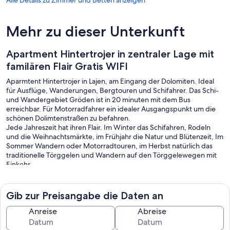
Mehr zu dieser Unterkunft
Apartment Hintertrojer in zentraler Lage mit
familären Flair Gratis WIFI
Aparmtent Hintertrojer in Lajen, am Eingang der Dolomiten. Ideal
für Ausflüge, Wanderungen, Bergtouren und Schifahrer. Das Schi-
und Wandergebiet Gröden ist in 20 minuten mit dem Bus
erreichbar. Für Motorradfahrer ein idealer Ausgangspunkt um die
schönen Dolimtenstraßen zu befahren.
Jede Jahreszeit hat ihren Flair. Im Winter das Schifahren, Rodeln
und die Weihnachtsmärkte, im Frühjahr die Natur und Blütenzeit, Im
Sommer Wandern oder Motorradtouren, im Herbst natürlich das
traditionelle Törggelen und Wandern auf den Törggelewegen mit
Einkehr.
Das Apartment ist geräumig inmitten des Dofkerns mit Balkon und
einen wunderbaren Bergblick.
Kunst und Kultur werden in der Umgebung das ganze Jahr
Gib zur Preisangabe die Daten an
angeboten, Restaurants liegen im Umkreis.
Für die Kleinen gibt es 2 schöne Spielplätze mitten im Dorf und den
Anreise
Abreise
Größten Spielplatz finden sie in der Natur in den umliegenden
Wäldern, Almen und Wiesen.