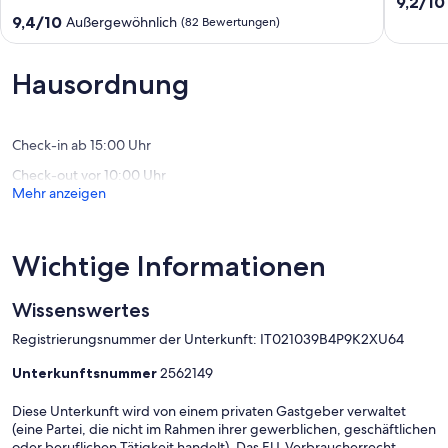
9.2
9,2/10
für
von
9.4
9,4/10
Außergewöhnlich
(82 Bewertungen)
Naturliebhaber
10,
von
und
Wunder
10,
Familien
(28
Außergewöhnlich,
Hausordnung
St.Ulrich
Bewert
(82
Bewertungen)
Check-in ab 15:00 Uhr
Check-out vor 10:00 Uhr
Mehr anzeigen
Wichtige Informationen
Wissenswertes
Registrierungsnummer der Unterkunft: IT021039B4P9K2XU64
Unterkunftsnummer
2562149
Diese Unterkunft wird von einem privaten Gastgeber verwaltet
(eine Partei, die nicht im Rahmen ihrer gewerblichen, geschäftlichen
oder beruflichen Tätigkeit handelt). Das EU-Verbraucherrecht,