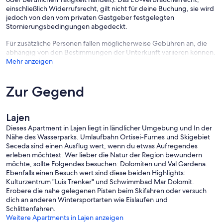
einschließlich Widerrufsrecht, gilt nicht für deine Buchung, sie wird
jedoch von den vom privaten Gastgeber festgelegten
Stornierungsbedingungen abgedeckt.
Für zusätzliche Personen fallen möglicherweise Gebühren an, die
abhängig von den Bestimmungen der Unterkunft variieren können.
Mehr anzeigen
Zur Gegend
Lajen
Dieses Apartment in Lajen liegt in ländlicher Umgebung und In der
Nähe des Wasserparks. Umlaufbahn Ortisei-Furnes und Skigebiet
Seceda sind einen Ausflug wert, wenn du etwas Aufregendes
erleben möchtest. Wer lieber die Natur der Region bewundern
möchte, sollte Folgendes besuchen: Dolomiten und Val Gardena.
Ebenfalls einen Besuch wert sind diese beiden Highlights:
Kulturzentrum "Luis Trenker" und Schwimmbad Mar Dolomit.
Erobere die nahe gelegenen Pisten beim Skifahren oder versuch
dich an anderen Wintersportarten wie Eislaufen und
Schlittenfahren.
Weitere Apartments in Lajen anzeigen