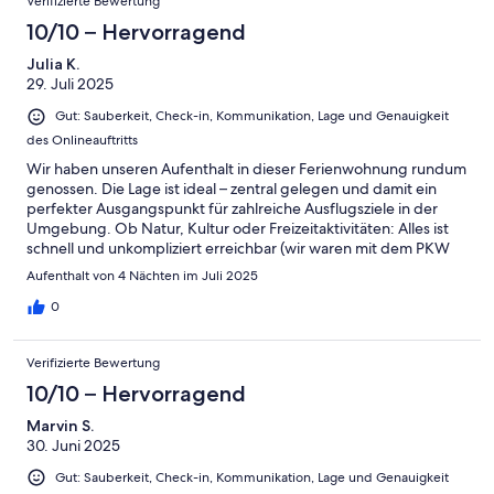
Verifizierte Bewertung
10/10 – Hervorragend
Julia K.
29. Juli 2025
Gut: Sauberkeit, Check-in, Kommunikation, Lage und Genauigkeit
des Onlineauftritts
Wir haben unseren Aufenthalt in dieser Ferienwohnung rundum
genossen. Die Lage ist ideal – zentral gelegen und damit ein
perfekter Ausgangspunkt für zahlreiche Ausflugsziele in der
Umgebung. Ob Natur, Kultur oder Freizeitaktivitäten: Alles ist
schnell und unkompliziert erreichbar (wir waren mit dem PKW
vor Ort).Die Wohnung selbst war in einem sehr gepflegten
Aufenthalt von 4 Nächten im Juli 2025
Zustand, großzügig geschnitten und schön eingerichtet. Es war
alles vorhanden, was man für einen entspannten Aufenthalt
0
braucht – sauber, komfortabel und mit viel Liebe zum
Detail.Besonders hervorheben möchten wir die Gastgeber, die
Verifizierte Bewertung
sich äußerst herzlich und aufmerksam um uns gekümmert
haben. Wir wurden freundlich empfangen und haben uns von
10/10 – Hervorragend
Anfang an willkommen gefühlt. Bei Fragen oder Anliegen
Marvin S.
standen sie jederzeit zur Verfügung, ohne dabei aufdringlich zu
30. Juni 2025
sein.Wir können diese Ferienwohnung uneingeschränkt
weiterempfehlen und kommen gerne wieder!
Gut: Sauberkeit, Check-in, Kommunikation, Lage und Genauigkeit