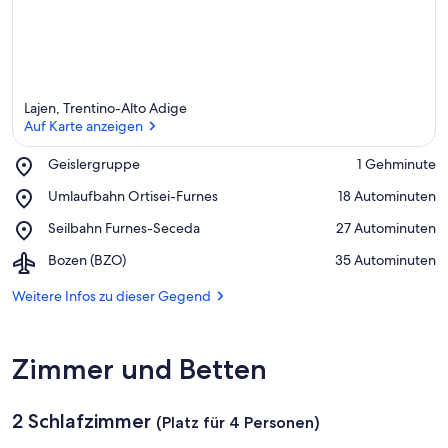
r
k
ü
n
f
t
Lajen, Trentino-Alto Adige
e
Auf Karte anzeigen
n
Place,
Geislergruppe
‪1 Gehminute‬
i
Geislergruppe
n
Auf Karte anzeigen
Place,
Umlaufbahn Ortisei-Furnes
‪18 Autominuten‬
Umlaufbahn
d
Place,
Seilbahn Furnes-Seceda
‪27 Autominuten‬
Ortisei-
i
Seilbahn
Furnes
e
Airport,
Bozen (BZO)
‪35 Autominuten‬
Furnes-
s
Bozen
Seceda
e
(BZO)
Weitere Infos zu dieser Gegend
r
G
Zimmer und Betten
e
g
e
2 Schlafzimmer
n
(Platz für 4 Personen)
d