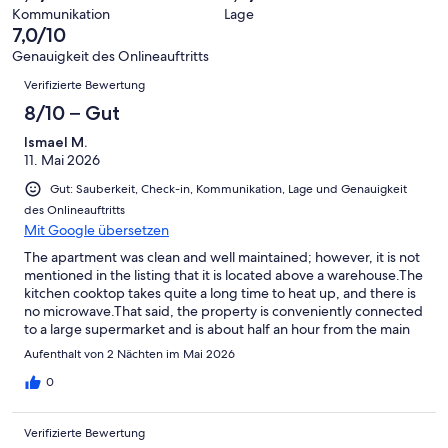
Hervorragend
von
haben
-
Bewertung
Kommunikation
Lage
6
eine
7,0/10
Gut
von
-
Bewertung
4
Genauigkeit des Onlineauftritts
Okay
von
Bewertungen
-
Verifizierte Bewertung
2
Schlecht
-
8/10 – Gut
Ungenügend
Ismael M.
11. Mai 2026
Gut: Sauberkeit, Check-in, Kommunikation, Lage und Genauigkeit
des Onlineauftritts
Mit Google übersetzen
The apartment was clean and well maintained; however, it is not
mentioned in the listing that it is located above a warehouse.The
kitchen cooktop takes quite a long time to heat up, and there is
no microwave.That said, the property is conveniently connected
to a large supermarket and is about half an hour from the main
tourist attractions.Thank you very much.
Aufenthalt von 2 Nächten im Mai 2026
0
Verifizierte Bewertung