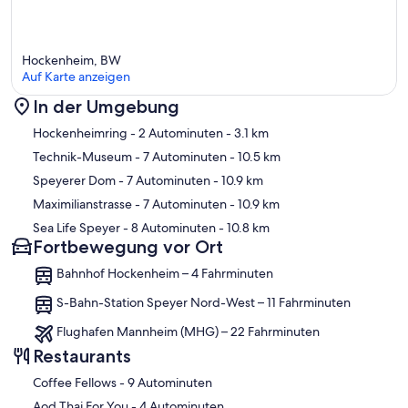
Hockenheim, BW
Auf Karte anzeigen
In der Umgebung
Karte
Hockenheimring
- 2 Autominuten
- 3.1 km
Technik-Museum
- 7 Autominuten
- 10.5 km
Speyerer Dom
- 7 Autominuten
- 10.9 km
Maximilianstrasse
- 7 Autominuten
- 10.9 km
Sea Life Speyer
- 8 Autominuten
- 10.8 km
Fortbewegung vor Ort
Bahnhof Hockenheim – 4 Fahrminuten
S-Bahn-Station Speyer Nord-West – 11 Fahrminuten
Flughafen Mannheim (MHG) – 22 Fahrminuten
Restaurants
‪Coffee Fellows - ‬9 Autominuten
‪Aod Thai For You - ‬4 Autominuten