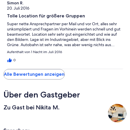
Simon R.
20. Juli 2016
Tolle Location für größere Gruppen
Super nette Ansprechpartner per Mail und vor Ort, alles sehr
unkompliziert und Fragen im Vorhinein werden schnell und gut
beantwortet. Location sehr sehr gut eingerichtet und wie auf
den Bildern. Lage ist im Industriegebiet, aber mit Blick ins
Grüne. Autobahn ist sehr nahe, was aber wenig nichts aus...
Highlights sind der Partyraum, die Terrasse mit großem Grill, die
Aufenthalt von 1 Nacht im Juli 2016
Bäder, die Küche und die Schlafzimmer, also eigentlich alles :)
Liebe Betreiber, weiter so!
0
Alle Bewertungen anzeigen
Über den Gastgeber
Zu Gast bei Nikita M.