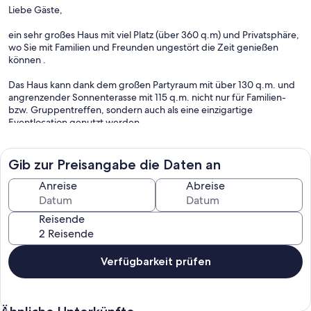
Liebe Gäste,
ein sehr großes Haus mit viel Platz (über 360 q.m) und Privatsphäre,
wo Sie mit Familien und Freunden ungestört die Zeit genießen
können .
Das Haus kann dank dem großen Partyraum mit über 130 q.m. und
angrenzender Sonnenterasse mit 115 q.m. nicht nur für Familien-
bzw. Gruppentreffen, sondern auch als eine einzigartige
Eventlocation genutzt werden.
Insgesamt 9-Zimmer:
+ Sehr großer Wohnbereich fast 60 q.m (!) mit Küche, Essbereich,
Gib zur Preisangabe die Daten an
Wohnlandschaft, Schlafsofa und Doppelbett.
+ 2 Doppelschlafzimmer (eins mit Kamin)
Anreise
Abreise
+ 1 Familienzimmer mit 1 Doppelbett + 1 Etagenbett
+ 1 Zweibettzimmer mit 1 Schlafsofa
Reisende
+ 1 Dreibettzimmer
+ 1 Schlafzimmer mit zwei Etagenbetten
+ Badezimmer mit Wanne und WC
+ Badezimmer mit Dusche, WC und Waschmaschine
Verfügbarkeit prüfen
+ Partyraum 130 q.m. mit Kamin
+ Sonnenterasse mit Grill
Perfekter Start-Ort um Mannheim, Heidelberg und Karlsruhe zu