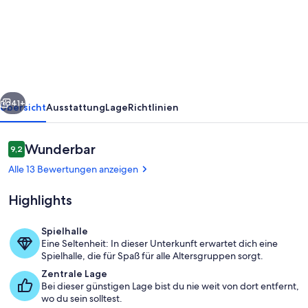
EMG
Mannheim
Heidelberg
für
Gruppen
rück
Weiter
22P
41+
Übersicht
Ausstattung
Lage
Richtlinien
Bewertungen
Wunderbar
9,2
9,2 von 10.
Alle 13 Bewertungen anzeigen
Highlights
Spielhalle
Eine Seltenheit: In dieser Unterkunft erwartet dich eine
Terrasse/Patio
Spielhalle, die für Spaß für alle Altersgruppen sorgt.
Zentrale Lage
Bei dieser günstigen Lage bist du nie weit von dort entfernt,
wo du sein solltest.