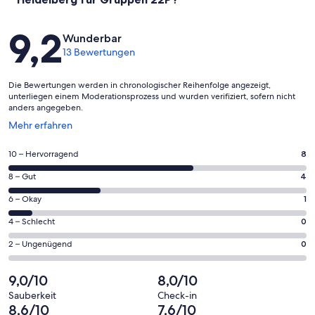
Bewertungen
9,2
Wunderbar
13 Bewertungen
Die Bewertungen werden in chronologischer Reihenfolge angezeigt,
unterliegen einem Moderationsprozess und wurden verifiziert, sofern nicht
anders angegeben.
Wird
Mehr erfahren
in
einem
8
10 – Hervorragend
8
neuen
von
Fenster
4
8 – Gut
4
insgesamt
geöffnet
von
13
1
6 – Okay
1
insgesamt
Gästebewertungen
von
13
0
4 – Schlecht
0
haben
insgesamt
Gästebewertungen
von
eine
13
0
2 – Ungenügend
0
haben
insgesamt
Bewertung
Gästebewertungen
von
eine
13
von
haben
insgesamt
9,0/10
8,0/10
Bewertung
Gästebewertungen
10
eine
13
von
haben
Sauberkeit
Check-in
-
Bewertung
Gästebewertungen
8,6/10
7,6/10
8
eine