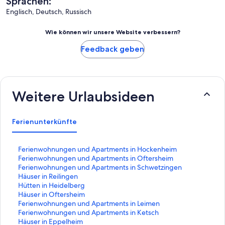
Sprachen:
Englisch, Deutsch, Russisch
Wie können wir unsere Website verbessern?
Feedback geben
Weitere Urlaubsideen
Ferienunterkünfte
L
Ferienwohnungen und Apartments in Hockenheim
i
L
Ferienwohnungen und Apartments in Oftersheim
n
i
L
Ferienwohnungen und Apartments in Schwetzingen
k
n
i
L
Häuser in Reilingen
,
k
n
i
L
Hütten in Heidelberg
d
,
k
n
i
L
Häuser in Oftersheim
e
d
,
k
n
i
L
Ferienwohnungen und Apartments in Leimen
r
e
d
,
k
n
i
L
Ferienwohnungen und Apartments in Ketsch
d
r
e
d
,
k
n
i
L
Häuser in Eppelheim