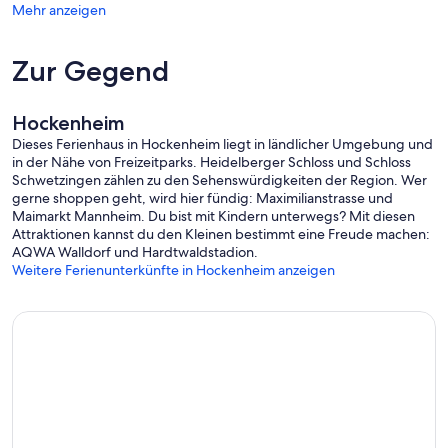
einer zusätzlichen Gebühr für jeden Gast für den gesamten
Mehr anzeigen
Aufenthalt.
Die in den Fotos gezeigte Inneneinrichtung, Atmosphäre, Möbel,
Zur Gegend
Wandfarben und Haushaltsgeräte entsprechen möglicherweise
nicht immer dem, was Sie beim Check-in sehen können. Die Fotos
dienen nur zur Veranschaulichung.
Hockenheim
Dieses Ferienhaus in Hockenheim liegt in ländlicher Umgebung und
in der Nähe von Freizeitparks. Heidelberger Schloss und Schloss
Schwetzingen zählen zu den Sehenswürdigkeiten der Region. Wer
gerne shoppen geht, wird hier fündig: Maximilianstrasse und
Maimarkt Mannheim. Du bist mit Kindern unterwegs? Mit diesen
Attraktionen kannst du den Kleinen bestimmt eine Freude machen:
AQWA Walldorf und Hardtwaldstadion.
Weitere Ferienunterkünfte in Hockenheim anzeigen