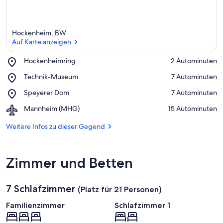
Hockenheim, BW
Auf Karte anzeigen
Place,
Hockenheimring
‪2 Autominuten‬
Hockenheimring
Auf Karte anzeigen
Place,
Technik-Museum
‪7 Autominuten‬
Technik-
Place,
Speyerer Dom
‪7 Autominuten‬
Museum
Speyerer
Airport,
Mannheim (MHG)
‪15 Autominuten‬
Dom
Mannheim
(MHG)
Weitere Infos zu dieser Gegend
Zimmer und Betten
7 Schlafzimmer
(Platz für 21 Personen)
Familienzimmer
Schlafzimmer 1