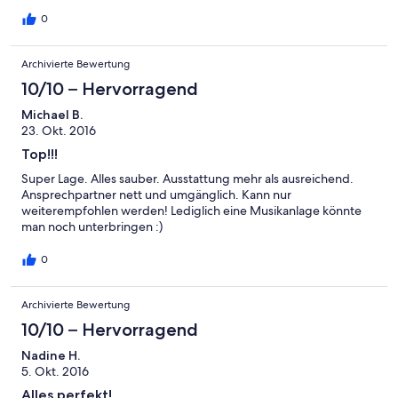
einwandfrei. Die Küche ist genauso ohne Makel und alles da was
man braucht. Auf der großen Terrasse kann man super feiern.
0
Auch wenns lauter wird stört es niemand. Nur die Möbelierung
der Terrasse ist nicht vorhanden. Werd mir die Lokation auf
Archivierte Bewertung
jeden Fall merken. Hat uns sehr gut gefallen !
10/10 – Hervorragend
Michael B.
23. Okt. 2016
Top!!!
Super Lage. Alles sauber. Ausstattung mehr als ausreichend.
Ansprechpartner nett und umgänglich. Kann nur
weiterempfohlen werden! Lediglich eine Musikanlage könnte
man noch unterbringen :)
0
Archivierte Bewertung
10/10 – Hervorragend
Nadine H.
5. Okt. 2016
Alles perfekt!