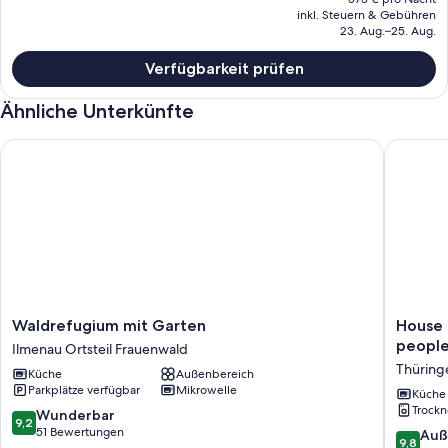
Preis
inkl. Steuern & Gebühren
beträgt
23. Aug.–25. Aug.
1.150 €.
Verfügbarkeit prüfen
Ähnliche Unterkünfte
Waldrefugium mit Garten
House (e
Waldrefugium
House
Waldrefugium mit Garten
House 
mit
(ehem.
people
Ilmenau Ortsteil Frauenwald
Garten
Gasthof
Thüring
Küche
Außenbereich
Ilmenau
suitable
Parkplätze verfügbar
Mikrowelle
Ortsteil
for
Küche
Trockn
Frauenwald
up
9.2
Wunderbar
9,2
to
von
51 Bewertungen
9.8
Auß
9,8