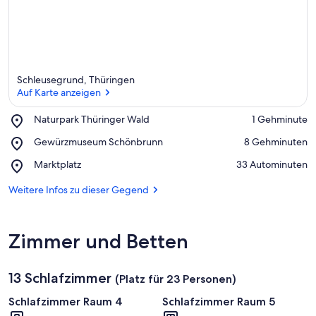
Schleusegrund, Thüringen
Auf Karte anzeigen
Place,
Naturpark Thüringer Wald
‪1 Gehminute‬
Naturpark
Auf Karte anzeigen
Place,
Gewürzmuseum Schönbrunn
‪8 Gehminuten‬
Thüringer
Gewürzmuseum
Wald
Place,
Marktplatz
‪33 Autominuten‬
Schönbrunn
Marktplatz
Weitere Infos zu dieser Gegend
Zimmer und Betten
13 Schlafzimmer
(Platz für 23 Personen)
Schlafzimmer Raum 4
Schlafzimmer Raum 5