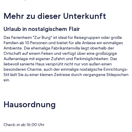
Mehr zu dieser Unterkunft
Urlaub in nostalgischem Flair
Das Ferienheim "Zur Burg" ist ideal für Reisegruppen oder große
Familien ab 10 Personen und bietet für alle Anlässe ein einmaliges
Ambiente. Die ehemalige Fabrikantenvilla liegt oberhalb der
Ortschaft auf einem Felsen und verfügt über eine großzügige
Außenanlage mit eigener Zufahrt und Parkmöglichkeiten. Das
liebevoll sanierte Haus versprüht nicht nur von außen einen
besonderen Charme, auch der einmalige nostalgische Einrichtungs-
Stil lädt Sie zu einer kleinen Zeitreise durch vergangene Stilepochen
ein.
Auf 5 Etagen stehen Ihnen insgesamt 7 Doppelbetten, 4
Einzelbetten und 2 Etagenbetten, 5 Duschen, 5 Toiletten, z. T.
separat, und zusätzlich 6 Waschtische in den Bettenzimmern zur
Hausordnung
Verfügung. Im Erdgeschoss befindet sich eine moderne und gut
ausgestattete Küche, die den Eingangsbereich mit dem Esszimmer
verbindet. Das Esszimmer kann nach Bedarf durch eine Schiebetür
geteilt werden. Im Eingangsbereich des Hauses befindet sich eine
Check-in ab 16:00 Uhr
60m² große Terrasse umgeben von Felsen, Wald und Wiese. Im