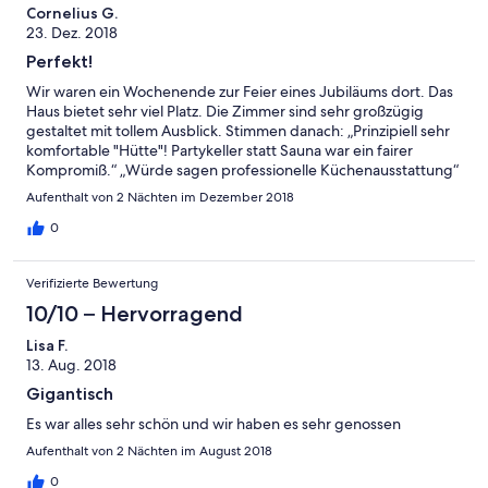
Cornelius G.
zur Verfügung. Die Kinder haben sich im "Partykeller" mit Wii
23. Dez. 2018
und Tischkicker super beschäftigen können. Hier sorgte ein
Kachelofen für kuschelige Wärme. Insgesamt ließ das Haus bei
Perfekt!
seiner technischen Ausstattung keine Wünsche offen. WLAN
Wir waren ein Wochenende zur Feier eines Jubiläums dort. Das
mit Etagen Access Points, Marshall Bluetooth Boxen und RGB
Haus bietet sehr viel Platz. Die Zimmer sind sehr großzügig
LED Beleuchtungen sind hier beispielhaft zu erwähnen. Das
gestaltet mit tollem Ausblick. Stimmen danach: „Prinzipiell sehr
Entladen der Autos ist über den oberen Parkplatz sehr einfach
komfortable "Hütte"! Partykeller statt Sauna war ein fairer
und ebenerdig möglich. Im Sommer kann man sicher mehr Zeit
Kompromiß.“ „Würde sagen professionelle Küchenausstattung“
draußen auf der großen Terrasse verbringen, wir haben außer
„Wlan und Sound Ausstattung top“ „sehr freundlicher
für Schneewanderungen und Rodelaction mit den Kindern,
Aufenthalt von 2 Nächten im Dezember 2018
Vermieter, gerne wieder“ Wir waren absolut zufrieden und
mehr das Innere genutzt. Grill, Feuerschale und Freisitz testen
sagen vielen Dank für die unkomplizierte Abwiklung.
0
wir dann beim nächsten Aufenthalt.
Verifizierte Bewertung
10/10 – Hervorragend
Lisa F.
13. Aug. 2018
Gigantisch
Es war alles sehr schön und wir haben es sehr genossen
Aufenthalt von 2 Nächten im August 2018
0