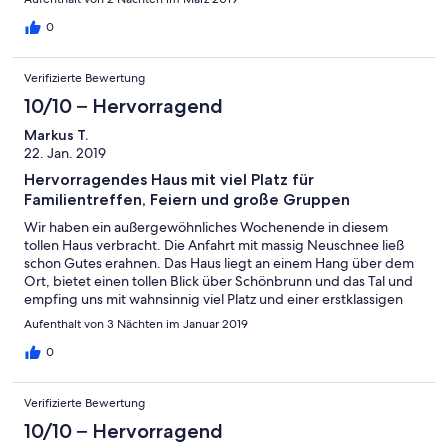
Gerne wieder!!! P.S.: Dreckiges Geschirr vom letzten Frühstück
0
kann in den 2 Geschirrspülern gereinigt werden und muss vor
dem Verlassen nicht mehr ausgeräumt werden. Staubsauger
stehen in JEDEM Stockwerk zur Verfügung.
Verifizierte Bewertung
10/10 – Hervorragend
Markus T.
22. Jan. 2019
Hervorragendes Haus mit viel Platz für
Familientreffen, Feiern und große Gruppen
Wir haben ein außergewöhnliches Wochenende in diesem
tollen Haus verbracht. Die Anfahrt mit massig Neuschnee ließ
schon Gutes erahnen. Das Haus liegt an einem Hang über dem
Ort, bietet einen tollen Blick über Schönbrunn und das Tal und
empfing uns mit wahnsinnig viel Platz und einer erstklassigen
Sauberkeit und Vorbereitung. Die sieben Bäder sind alle auf
Aufenthalt von 3 Nächten im Januar 2019
dem neuesten Stand und hochwertig ausgestattet. Das gleiche
gilt für die Schlafzimmer und auch für die hervorragenden
0
Matratzen. Die Küche und der Essraum mit riesigem Tisch
ermöglichen Kochen und Auftafeln für wirklich große Gruppen.
Verifizierte Bewertung
An der Ausstattung mangelt es in keiner Hinsicht und die Geräte
sind professionell. So stehen zum Beispiel zwei Spülmaschinen,
10/10 – Hervorragend
ein Kaffeevollautomat und eine Filterkaffeemaschine zusätzlich