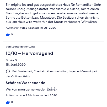
Ein originelles und gut ausgestattetes Haus für Romantiker. Sehr
sauber und gut ausgestattet. Vor allem die Küche, mit reichlich
Geschirr,das auch gut zusammen passte, muss erwähnt werden.
Sehr gute Betten bzw. Matratzen. Die Besitzer ruhen sich nicht
aus, am Haus wird weiterhin der Status verbessert .Wir wären
gern länger geblieben Unser Familientreffen in diesem
Aufenthalt von 2 Nächten im Juli 2020
Ambiente sehr gelungen. Vielen Dank an den Vermieter und
sein Team!
0
Verifizierte Bewertung
10/10 – Hervorragend
Silvia S.
18. Juni 2020
Gut: Sauberkeit, Check-in, Kommunikation, Lage und Genauigkeit
des Onlineauftritts
Schönes Wochenende
Wir kommen gerne wieder 👍👍👍
Aufenthalt von 2 Nächten im Juni 2020
0