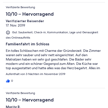
Verifizierte Bewertung
10/10 – Hervorragend
Verifizierter Reisender
17. Nov. 2019
Gut: Sauberkeit, Check-in, Kommunikation, Lage und Genauigkeit
des Onlineauftritts
Familienfahrt im Schloss
Ein tolles Schlösschen mit Charme der Gründerzeit. Die Zimmer
waren sehr sauber und sehr nett eingerichtet. Auf den
Matratzen haben wir sehr gut geschlafen. Die Bäder sehr
modern und ein schöner Gegenpol zum Alten. Die Küche war
top ausgestattet und hatte alles was das Herz begehrt. Alles im
allem konnten wir hier ein wunderschönes Wochenende
Aufenthalt von 3 Nächten im November 2019
verbringen ohne das was gefehlt hätte. Vielen Dank.
0
Verifizierte Bewertung
10/10 – Hervorragend
Moritz R.