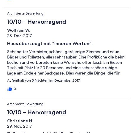
Archivierte Bewertung
10/10 – Hervorragend
Wolfram W.
28. Dez. 2017
Haus überzeugt mit "inneren Werten"!
Sehr netter Vermieter, schöne, geräumige Zimmer und neue
Bäder und Toiletten, alles sehr sauber. Eine Profiküche die beim
kochen und vorbereiten keine Wünsche offen lässt. Ein Riesen
Tisch mit Platz für 20 Personen und eine sehr schöne ruhige
Lage am Ende einer Sackgasse. Dies waren die Dinge, die für
uns den Aufenthalt sehr angenehm gemacht haben.
Aufenthalt von 5 Nächten im Dezember 2017
0
Archivierte Bewertung
10/10 – Hervorragend
Christiane H.
29. Nov. 2017