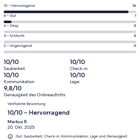
einem
16
10 – Hervorragend
16
neuen
von
Fenster
1
8 – Gut
1
insgesamt
geöffnet
von
17
0
6 – Okay
0
insgesamt
Gästebewertungen
von
17
0
4 – Schlecht
0
haben
insgesamt
Gästebewertungen
von
eine
17
0
2 – Ungenügend
0
haben
insgesamt
Bewertung
Gästebewertungen
von
eine
17
von
haben
insgesamt
10/10
10/10
Bewertung
Gästebewertungen
10
eine
17
von
haben
Sauberkeit
Check-in
-
Bewertung
Gästebewertungen
10/10
10/10
8
eine
Hervorragend
von
haben
-
Bewertung
Kommunikation
Lage
6
eine
9,8/10
Gut
von
-
Bewertung
4
Genauigkeit des Onlineauftritts
Okay
von
Bewertungen
-
Verifizierte Bewertung
2
Schlecht
-
10/10 – Hervorragend
Ungenügend
Markus R.
20. Okt. 2025
Gut: Sauberkeit, Check-in, Kommunikation, Lage und Genauigkeit