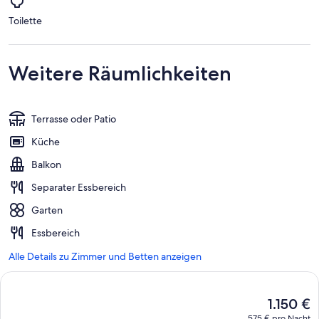
Toilette
Weitere Räumlichkeiten
Terrasse oder Patio
Küche
Balkon
Separater Essbereich
Garten
Essbereich
Alle Details zu Zimmer und Betten anzeigen
Der
1.150 €
aktuelle
575 € pro Nacht