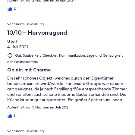
Aufenthalt von 2 Nächten im Januar 2024
0
Verifizierte Bewertung
10/10 – Hervorragend
Ute F.
4. Juli 2021
Gut: Sauberkeit, Check-in, Kommunikation, Lage und Genauigkeit
des Onlineauftritts
Objekt mit Charme
Ein sehr schönes Objekt, welches durch den Eigentümer
behutsam saniert wird/wurde. Für unsere Gruppe war es sehr
gut geeignet, da je nach Familiengröße entsprechende Zimmer
und vor allem auch schöne moderne Bäder vorhanden sind. Die
Küche ist sehr gut ausgestattet. Ein großer Speiseraum innen
und eine schöne überdachte Terrasse außen sind perfekt für
Aufenthalt von 3 Nächten im Juli 2021
große Gruppen.
1
Verifizierte Bewertung