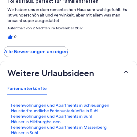
Tolles Haus, perfekt für Familientreffen
Wir haben uns in dem romantischen Haus sehr wohl gefühlt. Es
ist wunderschön alt und verwinkelt, aber mit allem was man
braucht super ausgestattet.
Aufenthalt von 2 Nächten im November 2017
0
Alle Bewertungen anzeigen
Weitere Urlaubsideen
Ferienunterkünfte
L
Ferienwohnungen und Apartments in Schleusingen
i
L
Haustierfreundliche Ferienunterkünfte in Suhl
n
i
L
Ferienwohnungen und Apartments in Suhl
k
n
i
L
Häuser in Hildburghausen
,
k
n
i
L
Ferienwohnungen und Apartments in Masserberg
d
,
k
n
i
L
Häuser in Suhl