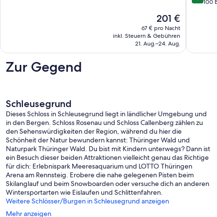
24
10,
von
100 
people
Wunderbar,
10,
Der
201 €
for
51
Außerge
Preis
summer
Bewertungen
100
67 € pro Nacht
beträgt
and
inkl. Steuern & Gebühren
Bewert
201 €
21. Aug.–24. Aug.
winter!
Thüring
Zur Gegend
Schleusegrund
Dieses Schloss in Schleusegrund liegt in ländlicher Umgebung und
in den Bergen. Schloss Rosenau und Schloss Callenberg zählen zu
den Sehenswürdigkeiten der Region, während du hier die
Schönheit der Natur bewundern kannst: Thüringer Wald und
Naturpark Thüringer Wald. Du bist mit Kindern unterwegs? Dann ist
ein Besuch dieser beiden Attraktionen vielleicht genau das Richtige
für dich: Erlebnispark Meeresaquarium und LOTTO Thüringen
Arena am Rennsteig. Erobere die nahe gelegenen Pisten beim
Skilanglauf und beim Snowboarden oder versuche dich an anderen
Wintersportarten wie Eislaufen und Schlittenfahren.
Weitere Schlösser/Burgen in Schleusegrund anzeigen
Mehr anzeigen