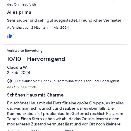
des Onlineauftritts
Alles prima
Sehr sauber und sehr gut ausgestattet. Freundlicher Vermieter!
Aufenthalt von 2 Nächten im Mai 2024
1
Verifizierte Bewertung
10/10 – Hervorragend
Claudia W.
2. Feb. 2024
Gut: Sauberkeit, Check-in, Kommunikation, Lage und Genauigkeit
des Onlineauftritts
Schönes Haus mit Charme
Ein schönes Haus mit viel Platz für eine große Gruppe, es ist alles
da, was man sich wünscht und sauber war es ebenfalls. Die
Kommunikation lief problemlos. Im Garten ist reichlich Platz zum
Toben. Einen Stern ziehen wir ab, da das Online-Inserat einen
moderneren Zustand vermutet lässt und vor Ort noch kleinere
Baustellen vorzufinden sind. Ansonsten ist das Haus wirklich toll!