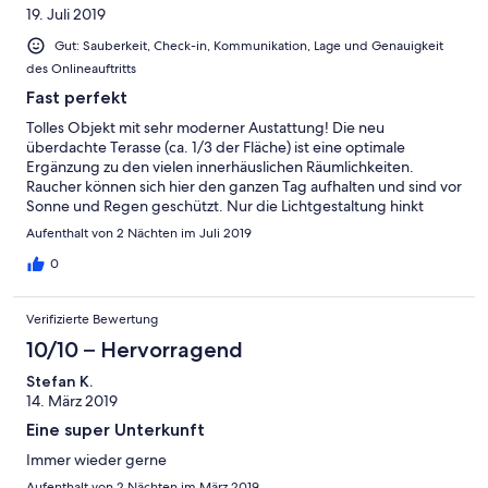
19. Juli 2019
Gut: Sauberkeit, Check-in, Kommunikation, Lage und Genauigkeit
des Onlineauftritts
Fast perfekt
Tolles Objekt mit sehr moderner Austattung! Die neu
überdachte Terasse (ca. 1/3 der Fläche) ist eine optimale
Ergänzung zu den vielen innerhäuslichen Räumlichkeiten.
Raucher können sich hier den ganzen Tag aufhalten und sind vor
Sonne und Regen geschützt. Nur die Lichtgestaltung hinkt
etwas nach, Kabel wurden jedoch schon vorverlegt - für das
Aufenthalt von 2 Nächten im Juli 2019
abendliche Ambiente kann aber auch die verhandene
Feurschale sorgen (Holz vorhanden) Die Zimmer, die zur Straße
0
zeigen bieten neben dem Talblick auch ausreichend Ruhe, dank
des fehlenden Durchgangverkehrs. Nachgerüstet werden
Verifizierte Bewertung
dürfen noch Vorhänge! Die Größe und Ausstattung der Küche
ist super - außer einem Thermomix (Spaß!) ist alles vorhanden.
10/10 – Hervorragend
Zur Info: Vor der Abreise sind die Betten abzuziehen, die
Stefan K.
Oberflächen der Küche abzuwischen und die Böden im
14. März 2019
gesamten Haus zu saugen (zumindest hätte ich dafür
unterschrieben bzw. so gebucht!?). Naja - alle meine
Eine super Unterkunft
Familienmitglieder haben mich etwas ungläubig betrachtet
Immer wieder gerne
aber gemeinsam haben wir in wenigen Minuten alles soweit
hinterlassen, wie wir es vorgefunden haben - fast perfekt!
Aufenthalt von 2 Nächten im März 2019