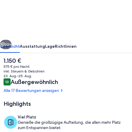
in
nostalgischem
Flair
rück
Weiter
32+
Übersicht
Ausstattung
Lage
Richtlinien
Der
1.150 €
aktuelle
575 € pro Nacht
Preis
inkl. Steuern & Gebühren
beträgt
23. Aug.–25. Aug.
1.150 €.
Bewertungen
Außergewöhnlich
10
10 von 10.
Alle 17 Bewertungen anzeigen
Highlights
Terrassenfreibad Schönbrunn mit Blick
Viel Platz
Genieße die großzügige Aufteilung, die allen mehr Platz
zum Entspannen bietet.