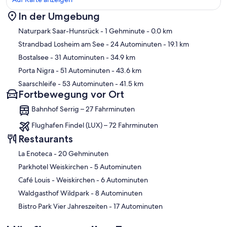
In der Umgebung
Karte
Naturpark Saar-Hunsrück
- 1 Gehminute
- 0.0 km
Strandbad Losheim am See
- 24 Autominuten
- 19.1 km
Bostalsee
- 31 Autominuten
- 34.9 km
Porta Nigra
- 51 Autominuten
- 43.6 km
Saarschleife
- 53 Autominuten
- 41.5 km
Fortbewegung vor Ort
Bahnhof Serrig – 27 Fahrminuten
Flughafen Findel (LUX) – 72 Fahrminuten
Restaurants
‪La Enoteca - ‬20 Gehminuten
‪Parkhotel Weiskirchen - ‬5 Autominuten
‪Café Louis - Weiskirchen - ‬6 Autominuten
‪Waldgasthof Wildpark - ‬8 Autominuten
‪Bistro Park Vier Jahreszeiten - ‬17 Autominuten