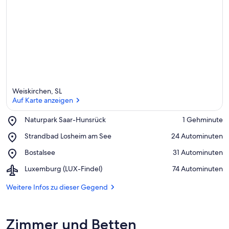
Weiskirchen, SL
Auf Karte anzeigen
Place,
Naturpark Saar-Hunsrück
‪1 Gehminute‬
Naturpark
Auf Karte anzeigen
Place,
Strandbad Losheim am See
‪24 Autominuten‬
Saar-
Strandbad
Hunsrück
Place,
Bostalsee
‪31 Autominuten‬
Losheim
Bostalsee
am
Airport,
Luxemburg (LUX-Findel)
‪74 Autominuten‬
See
Luxemburg
(LUX-
Weitere Infos zu dieser Gegend
Findel)
Zimmer und Betten