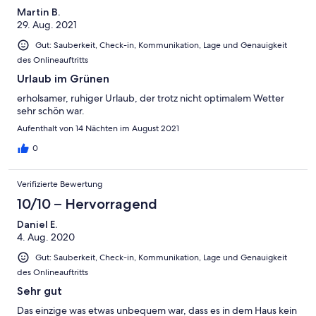
Martin B.
Sickergrube überläuft, - Staubnester unter sämtlichen Betten u.
29. Aug. 2021
alte, speckige Spinnweben an jedem Fenster und
Fensterladen... und einige andere Dinge mehr. Dass ist alles
Gut: Sauberkeit, Check-in, Kommunikation, Lage und Genauigkeit
sehr schade, denn an manchen Dingen kann man noch sehr gut
des Onlineauftritts
erkennen, dass sich irgendjemand früher mal viel Mühe
gegeben hat!
Urlaub im Grünen
erholsamer, ruhiger Urlaub, der trotz nicht optimalem Wetter
sehr schön war.
Aufenthalt von 14 Nächten im August 2021
0
Verifizierte Bewertung
10/10 – Hervorragend
Daniel E.
4. Aug. 2020
Gut: Sauberkeit, Check-in, Kommunikation, Lage und Genauigkeit
des Onlineauftritts
Sehr gut
Das einzige was etwas unbequem war, dass es in dem Haus kein