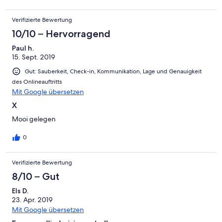
dus, via de eigen telefoons geïnternet. Dorpje Weiskirchen
bleek een aantrekkelijk plaatsje en serieus kurort te zijn. Direct
Verifizierte Bewertung
vanuit huisje diverse prachtige uitgezette wandelingen
gemaakt. Helaas bleek de houtkachel niet meer te werken, dat
10/10 – Hervorragend
had de woning compleet gemaakt.
Paul h.
15. Sept. 2019
Gut: Sauberkeit, Check-in, Kommunikation, Lage und Genauigkeit
des Onlineauftritts
Mit Google übersetzen
X
Mooi gelegen
0
Verifizierte Bewertung
8/10 – Gut
Els D.
23. Apr. 2019
Mit Google übersetzen