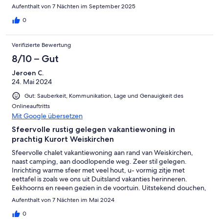
Aufenthalt von 7 Nächten im September 2025
0
Verifizierte Bewertung
8/10 – Gut
Jeroen C.
24. Mai 2024
Gut: Sauberkeit, Kommunikation, Lage und Genauigkeit des
Onlineauftritts
Mit Google übersetzen
Sfeervolle rustig gelegen vakantiewoning in
prachtig Kurort Weiskirchen
Sfeervolle chalet vakantiewoning aan rand van Weiskirchen,
naast camping, aan doodlopende weg. Zeer stil gelegen.
Inrichting warme sfeer met veel hout, u- vormig zitje met
eettafel is zoals we ons uit Duitsland vakanties herinneren.
Eekhoorns en reeen gezien in de voortuin. Uitstekend douchen,
lekker warm. Internet is via kastje waar je zelf een pre paid Sim
Aufenthalt von 7 Nächten im Mai 2024
kaart voor moet regelen, wat in Duitsland gaat met verplicht
account aanmaken incl legitimeren. Laat maar, te veel gedoe
0