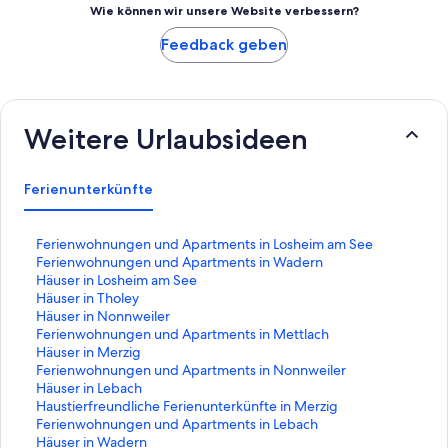
Wie können wir unsere Website verbessern?
Feedback geben
Weitere Urlaubsideen
Ferienunterkünfte
L
Ferienwohnungen und Apartments in Losheim am See
i
L
Ferienwohnungen und Apartments in Wadern
n
i
L
Häuser in Losheim am See
k
n
i
L
Häuser in Tholey
,
k
n
i
L
Häuser in Nonnweiler
d
,
k
n
i
L
Ferienwohnungen und Apartments in Mettlach
e
d
,
k
n
i
L
Häuser in Merzig
r
e
d
,
k
n
i
L
Ferienwohnungen und Apartments in Nonnweiler
d
r
e
d
,
k
n
i
L
Häuser in Lebach
i
d
r
e
d
,
k
n
i
L
Haustierfreundliche Ferienunterkünfte in Merzig
e
i
d
r
e
d
,
k
n
i
L
Ferienwohnungen und Apartments in Lebach
f
e
i
d
r
e
d
,
k
n
i
L
Häuser in Wadern