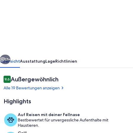
von
Holzhaus
im
Grünen
-
fernab
vom
rück
Weiter
Alltagstrubel
17+
Übersicht
Ausstattung
Lage
Richtlinien
liegt
unser
Bewertungen
Außergewöhnlich
9,6
9,6 von 10.
Ferienhaus-
Alle 19 Bewertungen anzeigen
Am-
Highlights
Wäldchen
Auf Reisen mit deiner Fellnase
Bestbewertet für unvergessliche Aufenthalte mit
Außenbereich
Haustieren.