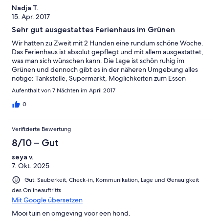
Nadja T.
15. Apr. 2017
Sehr gut ausgestattes Ferienhaus im Grünen
Wir hatten zu Zweit mit 2 Hunden eine rundum schöne Woche.
Das Ferienhaus ist absolut gepflegt und mit allem ausgestattet,
was man sich wünschen kann. Die Lage ist schön ruhig im
Grünen und dennoch gibt es in der näheren Umgebung alles
nötige: Tankstelle, Supermarkt, Möglichkeiten zum Essen
gehen, viele Wanderwege und zahlreiche Freizeitangebote.
Aufenthalt von 7 Nächten im April 2017
Selbst für schlechtes Wetter ist das Haus ausgerüstet mit
Büchern, Spielen, TV, Radio usw. Vielen Dank für die schöne
0
Woche!
Verifizierte Bewertung
8/10 – Gut
seya v.
7. Okt. 2025
Gut: Sauberkeit, Check-in, Kommunikation, Lage und Genauigkeit
des Onlineauftritts
Mit Google übersetzen
Mooi tuin en omgeving voor een hond.