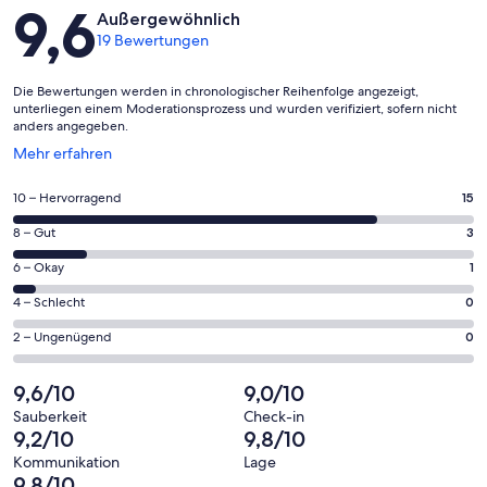
Bewertungen
9,6
Außergewöhnlich
19 Bewertungen
Die Bewertungen werden in chronologischer Reihenfolge angezeigt,
unterliegen einem Moderationsprozess und wurden verifiziert, sofern nicht
anders angegeben.
Wird
Mehr erfahren
in
einem
15
10 – Hervorragend
15
neuen
von
Fenster
3
8 – Gut
3
insgesamt
geöffnet
von
19
1
6 – Okay
1
insgesamt
Gästebewertungen
von
19
0
4 – Schlecht
0
haben
insgesamt
Gästebewertungen
von
eine
19
0
2 – Ungenügend
0
haben
insgesamt
Bewertung
Gästebewertungen
von
eine
19
von
haben
insgesamt
9,6/10
9,0/10
Bewertung
Gästebewertungen
10
eine
19
von
haben
Sauberkeit
Check-in
-
Bewertung
Gästebewertungen
9,2/10
9,8/10
8
eine
Hervorragend
von
haben
-
Bewertung
Kommunikation
Lage
6
eine
9,8/10
Gut
von