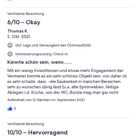
Verifizierte Bewertung
6/10 – Okay
Thomas K.
2. Okt. 2021
Gut: Lage und Genauigkeit des Onlineauftritts
Verbesserungswürdig: Check-in
Könnte schön sein, wenn.......
Mit ein wenig Investitionen und etwas mehr Engagement der
Vermieter könnte es ein sehr schönes Objekt sein, von daher ist
es sehr schade, dass: -die Sauberkeit in manchen Bereichen
sehr zu wünschen übrig lässt (u.a. alte Spinnweben, fettige
Ablagen i.d. Küche, von der WC-Bürste mag man gar nicht
reden),- die Küchenutensilien z. Teil schlichtweg auf den
Aufenthalt von 12 Nächten im September 2021
Sperrmüll gehören,- die Vermieterin sich für die "Einweisung"
noch nicht mal 5 Min. Zeit genommen hat, -der Kamin
2
angeblich rußt u. nicht benutzt werden soll u. kein Holz
vorhanden ist, - die Matratzen nach spätestens 3 Tagen
Verifizierte Bewertung
Rückenschmerzen verursachen,- es keine Mülltonnen gibt u.
man den Abfall behelfsmäßig in einer Plastiktonne unterbringen
10/10 – Hervorragend
muss (dort war auch noch der Abfall unserer Vorgänger), - die