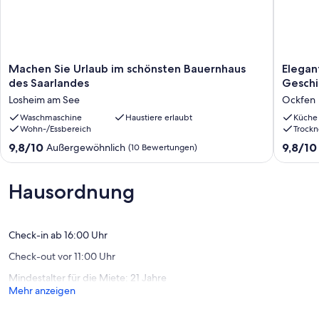
Endreinigung 50,00 €, ab 3. Person jede weitere Person zzgl.
Mehrpreis Endreinigung 10,00 € / Person
Haustier 5,00 € / Nacht zzgl. Mehrpreis Endreinigung 10,00 €
Kurtaxe: 3,00 € / Person/Nacht, für Personen über 18 Jahren,
Machen
Elegant
Kinder und Jugendliche zwischen 14 und dem vollendetem 17.
Machen Sie Urlaub im schönsten Bauernhaus
Elegan
Sie
Ferienh
Lebensjahr erhalten eine 50 %ige Ermäßigung. Nähere
des Saarlandes
Geschi
Urlaub
in
Informationen bekommen Sie bei der Hochwald - Touristik in
Losheim am See
Ockfen
im
einem
Weiskirchen.
schönsten
Waschmaschine
Haustiere erlaubt
Winzerd
Küche
Wohn-/Essbereich
Trockn
Bauernhaus
mit
des
Geschic
9.8
9.8
9,8/10
9,8/10
Außergewöhnlich
(10 Bewertungen)
Saarlandes
Ockfen
von
von
Losheim
10,
10,
am
Außergewöhnlich,
Außerge
Hausordnung
See
(10
(38
Bewertungen)
Bewert
Check-in ab 16:00 Uhr
Check-out vor 11:00 Uhr
Mindestalter für die Miete: 21 Jahre
Mehr anzeigen