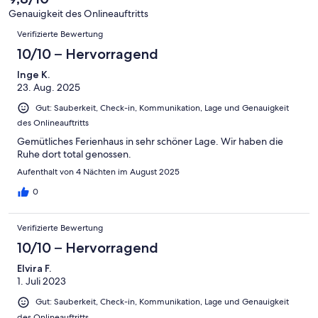
-
Bewertung
4
Genauigkeit des Onlineauftritts
Okay
von
Bewertungen
-
Verifizierte Bewertung
2
Schlecht
-
10/10 – Hervorragend
Ungenügend
Inge K.
23. Aug. 2025
Gut: Sauberkeit, Check-in, Kommunikation, Lage und Genauigkeit
des Onlineauftritts
Gemütliches Ferienhaus in sehr schöner Lage. Wir haben die
Ruhe dort total genossen.
Aufenthalt von 4 Nächten im August 2025
0
Verifizierte Bewertung
10/10 – Hervorragend
Elvira F.
1. Juli 2023
Gut: Sauberkeit, Check-in, Kommunikation, Lage und Genauigkeit
des Onlineauftritts