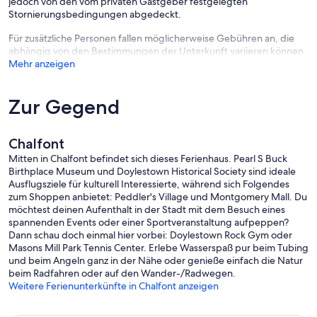
jedoch von den vom privaten Gastgeber festgelegten
Stornierungsbedingungen abgedeckt.
Für zusätzliche Personen fallen möglicherweise Gebühren an, die
abhängig von den Bestimmungen der Unterkunft variieren können.
Mehr anzeigen
Zur Gegend
Chalfont
Mitten in Chalfont befindet sich dieses Ferienhaus. Pearl S Buck
Birthplace Museum und Doylestown Historical Society sind ideale
Ausflugsziele für kulturell Interessierte, während sich Folgendes
zum Shoppen anbietet: Peddler's Village und Montgomery Mall. Du
möchtest deinen Aufenthalt in der Stadt mit dem Besuch eines
spannenden Events oder einer Sportveranstaltung aufpeppen?
Dann schau doch einmal hier vorbei: Doylestown Rock Gym oder
Masons Mill Park Tennis Center. Erlebe Wasserspaß pur beim Tubing
und beim Angeln ganz in der Nähe oder genieße einfach die Natur
beim Radfahren oder auf den Wander-/Radwegen.
Weitere Ferienunterkünfte in Chalfont anzeigen