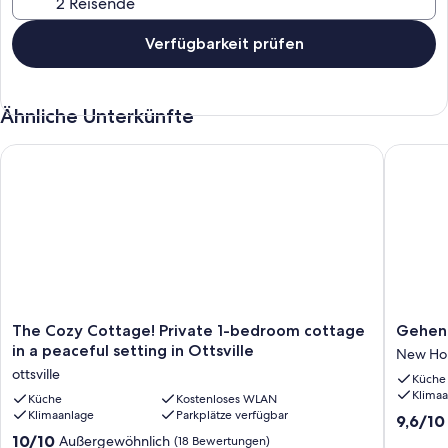
Verfügbarkeit prüfen
Ähnliche Unterkünfte
The Cozy Cottage! Private 1-bedroom cottage in a peaceful set
Gehen Si
The
Gehen
The Cozy Cottage! Private 1-bedroom cottage
Gehen 
Cozy
Sie
in a peaceful setting in Ottsville
New Ho
Cottage!
in
ottsville
Küche
Private
die
Klimaa
1-
Küche
Kostenloses WLAN
Innenst
Klimaanlage
Parkplätze verfügbar
bedroom
von
9.6
9,6/10
cottage
New
von
10.0
10/10
Außergewöhnlich
(18 Bewertungen)