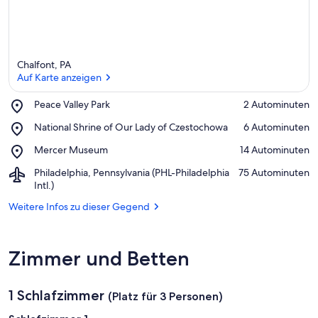
ü
n
f
t
e
Chalfont, PA
n
Auf Karte anzeigen
i
Place,
Peace Valley Park
‪2 Autominuten‬
n
Peace
Auf Karte anzeigen
Place,
National Shrine of Our Lady of Czestochowa
‪6 Autominuten‬
Valley
National
d
Park
Place,
Mercer Museum
‪14 Autominuten‬
Shrine
i
Mercer
of
e
Airport,
Philadelphia, Pennsylvania (PHL-Philadelphia
‪75 Autominuten‬
Museum
Our
s
Philadelphia,
Intl.)
Lady
e
Pennsylvania
of
r
Weitere Infos zu dieser Gegend
(PHL-
Czestochowa
Philadelphia
G
Intl.)
e
Zimmer und Betten
g
e
n
1 Schlafzimmer
d
(Platz für 3 Personen)