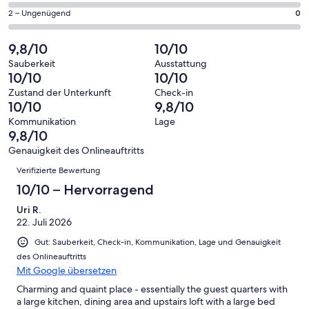
Gästebewertungen
von
eine
31
0
2 – Ungenügend
0
haben
insgesamt
Bewertung
Gästebewertungen
von
eine
31
von
haben
insgesamt
9,8/10
10/10
Bewertung
Gästebewertungen
10
eine
31
von
haben
Sauberkeit
Ausstattung
-
Bewertung
Gästebewertungen
10/10
10/10
8
eine
Hervorragend
von
haben
-
Bewertung
Zustand der Unterkunft
Check-in
6
eine
10/10
9,8/10
Gut
von
-
Bewertung
4
Kommunikation
Lage
Okay
von
9,8/10
-
2
Schlecht
Genauigkeit des Onlineauftritts
-
Bewertungen
Verifizierte Bewertung
Ungenügend
10/10 – Hervorragend
Uri R.
22. Juli 2026
Gut: Sauberkeit, Check-in, Kommunikation, Lage und Genauigkeit
des Onlineauftritts
Mit Google übersetzen
Charming and quaint place - essentially the guest quarters with
a large kitchen, dining area and upstairs loft with a large bed