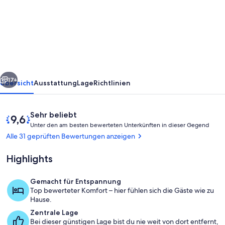
County
Rustic
Farmhouse
Private
Suite
rück
Weiter
17+
Übersicht
Ausstattung
Lage
Richtlinien
Bewertungen
9,6
Sehr beliebt
U
von
Unter den am besten bewerteten Unterkünften in dieser Gegend
n
10,
Alle 31 geprüften Bewertungen anzeigen
t
Sehr
e
beliebt
Highlights
r
d
Gemacht für Entspannung
e
Außenbereich
Top bewerteter Komfort – hier fühlen sich die Gäste wie zu
n
Hause.
Zentrale Lage
a
Bei dieser günstigen Lage bist du nie weit von dort entfernt,
m