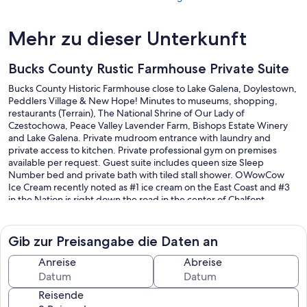
Mehr zu dieser Unterkunft
Bucks County Rustic Farmhouse Private Suite
Bucks County Historic Farmhouse close to Lake Galena, Doylestown,
Peddlers Village & New Hope! Minutes to museums, shopping,
restaurants (Terrain), The National Shrine of Our Lady of
Czestochowa, Peace Valley Lavender Farm, Bishops Estate Winery
and Lake Galena. Private mudroom entrance with laundry and
private access to kitchen. Private professional gym on premises
available per request. Guest suite includes queen size Sleep
Number bed and private bath with tiled stall shower. OWowCow
Ice Cream recently noted as #1 ice cream on the East Coast and #3
in the Nation is right down the road in the center of Chalfont.
**Attention Travelers wishing for information for Summer ‘26 for the
250th Celebration of the USA: our rental is 40 minutes from
Washington Crossing State Park & 1 hour from
Gib zur Preisangabe die Daten an
Philadelphia/Independence Hall. FIFA World Cup fans we are 1
hour/28 miles to Lincoln Financial Field host of 6 games!
Anreise
Abreise
Reisende