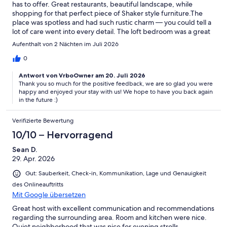
has to offer. Great restaurants, beautiful landscape, while
shopping for that perfect piece of Shaker style furniture.The
place was spotless and had such rustic charm — you could tell a
lot of care went into every detail. The loft bedroom was a great
touch and added a cozy, unique feel. Perfect little getaway for
Aufenthalt von 2 Nächten im Juli 2026
the two of us. Highly recommend!”
0
Antwort von VrboOwner am 20. Juli 2026
Thank you so much for the positive feedback, we are so glad you were
happy and enjoyed your stay with us! We hope to have you back again
in the future :)
Verifizierte Bewertung
10/10 – Hervorragend
Sean D.
29. Apr. 2026
Gut: Sauberkeit, Check-in, Kommunikation, Lage und Genauigkeit
des Onlineauftritts
Mit Google übersetzen
Great host with excellent communication and recommendations
regarding the surrounding area. Room and kitchen were nice.
Quiet neighborhood that was nice for evening strolls.