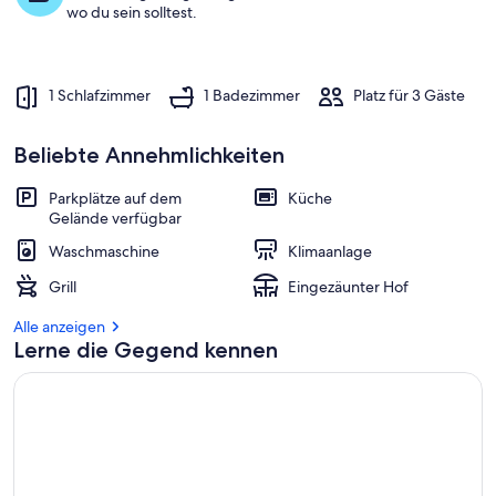
wo du sein solltest.
b
e
s
1 Schlafzimmer
1 Badezimmer
Platz für 3 Gäste
t
e
n
Beliebte Annehmlichkeiten
b
e
Parkplätze auf dem
Küche
w
Gelände verfügbar
e
Waschmaschine
Klimaanlage
r
t
Grill
Eingezäunter Hof
e
t
Alle anzeigen
e
Lerne die Gegend kennen
n
U
n
t
e
r
k