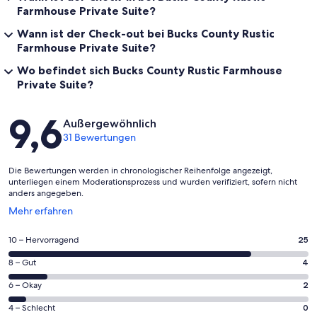
Farmhouse Private Suite?
Wann ist der Check-out bei Bucks County Rustic
Farmhouse Private Suite?
Wo befindet sich Bucks County Rustic Farmhouse
Private Suite?
Bewertungen
9,6
Außergewöhnlich
31 Bewertungen
Die Bewertungen werden in chronologischer Reihenfolge angezeigt,
unterliegen einem Moderationsprozess und wurden verifiziert, sofern nicht
anders angegeben.
Wird
Mehr erfahren
in
einem
25
10 – Hervorragend
25
neuen
von
Fenster
4
8 – Gut
4
insgesamt
geöffnet
von
31
2
6 – Okay
2
insgesamt
Gästebewertungen
von
31
0
4 – Schlecht
0
haben
insgesamt