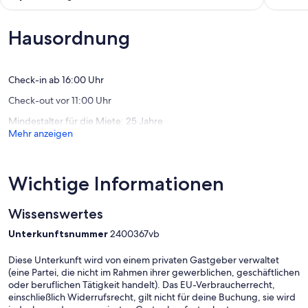
in
Hope
10,
von
a
New
Außerge
10,
peaceful
Hope
(137
Außergewöhnlich,
Hausordnung
setting
Bewert
(18
in
Bewertungen)
Ottsville
ottsville
Check-in ab 16:00 Uhr
Check-out vor 11:00 Uhr
Mindestalter für die Miete: 25 Jahre
Mehr anzeigen
Wichtige Informationen
Wissenswertes
Unterkunftsnummer
2400367vb
Diese Unterkunft wird von einem privaten Gastgeber verwaltet
(eine Partei, die nicht im Rahmen ihrer gewerblichen, geschäftlichen
oder beruflichen Tätigkeit handelt). Das EU-Verbraucherrecht,
einschließlich Widerrufsrecht, gilt nicht für deine Buchung, sie wird