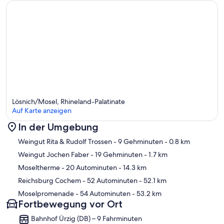
Lösnich/Mosel, Rhineland-Palatinate
Auf Karte anzeigen
In der Umgebung
Karte
Weingut Rita & Rudolf Trossen
- 9 Gehminuten
- 0.8 km
Weingut Jochen Faber
- 19 Gehminuten
- 1.7 km
Moseltherme
- 20 Autominuten
- 14.3 km
Reichsburg Cochem
- 52 Autominuten
- 52.1 km
Moselpromenade
- 54 Autominuten
- 53.2 km
Fortbewegung vor Ort
Bahnhof Ürzig (DB) – 9 Fahrminuten