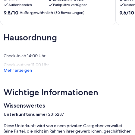
mit
Küche
Kostenloses WLAN
Freisitz,
Küche
Außenbereich
Parkplätze verfügbar
Koste
großer
Nähe
Dachterrasse
Mosel,
9.8
9.6
9,8/10
9,6/10
Außergewöhnlich
(30 Bewertungen)
Kinheim
Hängese
von
von
Reidenh
10,
10,
Außergewöhnlich,
Außerge
(30
(4
Hausordnung
Bewertungen)
Bewert
Check-in ab 14:00 Uhr
Check-out vor 11:00 Uhr
Mehr anzeigen
Wichtige Informationen
Wissenswertes
Unterkunftsnummer
2315237
Diese Unterkunft wird von einem privaten Gastgeber verwaltet
(eine Partei, die nicht im Rahmen ihrer gewerblichen, geschäftlichen