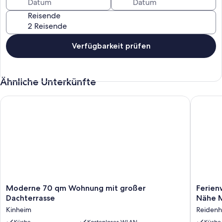
Reisende
Verfügbarkeit prüfen
Ähnliche Unterkünfte
Moderne 70 qm Wohnung mit großer Dachterrasse
Ferienwo
Moderne
Ferien
Moderne 70 qm Wohnung mit großer
Ferien
70
Lena,
Dachterrasse
Nähe M
qm
60m²,
Kinheim
Reidenh
Wohnung
2ZKB,