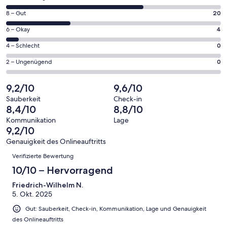
neuen
von
Fenster
20
8 – Gut
20
insgesamt
geöffnet
von
66
4
6 – Okay
4
insgesamt
Gästebewertungen
von
66
0
4 – Schlecht
0
haben
insgesamt
Gästebewertungen
von
eine
66
0
2 – Ungenügend
0
haben
insgesamt
Bewertung
Gästebewertungen
von
eine
66
von
haben
insgesamt
9,2/10
9,6/10
Bewertung
Gästebewertungen
10
eine
66
von
haben
Sauberkeit
Check-in
-
Bewertung
Gästebewertungen
8,4/10
8,8/10
8
eine
Hervorragend
von
haben
-
Bewertung
Kommunikation
Lage
6
eine
9,2/10
Gut
von
-
Bewertung
4
Genauigkeit des Onlineauftritts
Okay
von
Bewertungen
-
Verifizierte Bewertung
2
Schlecht
-
10/10 – Hervorragend
Ungenügend
Friedrich-Wilhelm N.
5. Okt. 2025
Gut: Sauberkeit, Check-in, Kommunikation, Lage und Genauigkeit
des Onlineauftritts