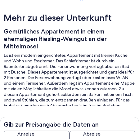
Mehr zu dieser Unterkunft
Gemütliches Appartement in einem
ehemaligen Riesling-Weingut an der
Mittelmosel
Es ist ein modern eingerichtetes Appartement mit kleiner Küche
und Wohn und Esszimmer. Das Schlafzimmer ist durch ein
Raumteiler abgetrennt. Die Ferienwohnung verfügt über ein Bad
mit Dusche. Dieses Appartement ist ausgerichtet und ganz ideal für
2 Personen. Die Ferienwohnung verfügt über kostenloses WLAN
und einem Fernseher. Außerdem liegt im Appartement eine Mappe
mit vielen Möglichkeiten die Mosel etwas kennen zulernen. Zu
diesem Appartement gehört außerdem ein Balkon mit einem Tisch
und zwei Stühlen, die zum entspannen draußen einladen. Für das
Frühstück werden nach Absprache tägliche frische Brötchen
geliefert. Es steht Ihnen ein Carport zur Verfügung, wie auch eine
Garage um ihre Fahrräder unterzustellen. Falls sie keine Fahrräder
mitbringen sollten, ist es möglich im Ort Fahrräder auszuleihen.E-
Gib zur Preisangabe die Daten an
Ladestation für Autos ist vorhanden
Anreise
Abreise