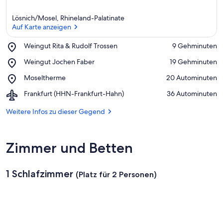
Lösnich/Mosel, Rhineland-Palatinate
Auf Karte anzeigen
Place,
Weingut Rita & Rudolf Trossen
‪9 Gehminuten‬
Weingut
Auf Karte anzeigen
Place,
Weingut Jochen Faber
‪19 Gehminuten‬
Rita
Weingut
&
Place,
Moseltherme
‪20 Autominuten‬
Jochen
Rudolf
Moseltherme
Faber
Trossen
Airport,
Frankfurt (HHN-Frankfurt-Hahn)
‪36 Autominuten‬
Frankfurt
(HHN-
Weitere Infos zu dieser Gegend
Frankfurt-
Hahn)
Zimmer und Betten
1 Schlafzimmer
(Platz für 2 Personen)