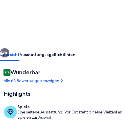
Gemütliches
Appartement
in
einem
ehemaligen
Riesling-
rück
Weiter
Weingut
11+
Übersicht
Ausstattung
Lage
Richtlinien
an
der
Bewertungen
Wunderbar
9,2
9,2 von 10.
Mittelmosel
Alle 66 Bewertungen anzeigen
Highlights
Spiele
Eine seltene Ausstattung: Vor Ort steht dir eine Vielzahl an
Außenbereich
Spielen zur Auswahl.