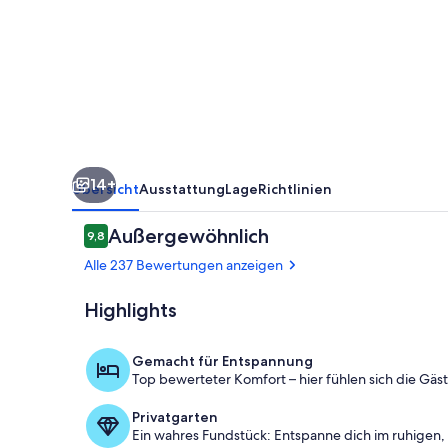
LA
Hills
14+
Übersicht
Ausstattung
Lage
Richtlinien
Bewertungen
Außergewöhnlich
9,8
9,8 von 10.
Alle 237 Bewertungen anzeigen
Highlights
Außendetails
Gemacht für Entspannung
Top bewerteter Komfort – hier fühlen sich die Gäs
Privatgarten
Ein wahres Fundstück: Entspanne dich im ruhigen, 