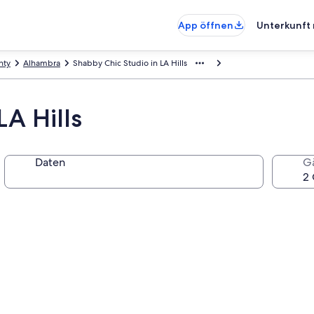
App öffnen
Unterkunft 
nty
Alhambra
Shabby Chic Studio in LA Hills
LA Hills
Daten
G