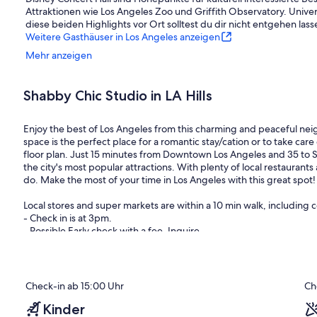
Attraktionen wie Los Angeles Zoo und Griffith Observatory. Univer
diese beiden Highlights vor Ort solltest du dir nicht entgehen lass
Weitere Gasthäuser in Los Angeles anzeigen
Mehr anzeigen
Shabby Chic Studio in LA Hills
Enjoy the best of Los Angeles from this charming and peaceful neig
space is the perfect place for a romantic stay/cation or to take ca
floor plan. Just 15 minutes from Downtown Los Angeles and 35 to S
the city's most popular attractions. With plenty of local restaurants 
do. Make the most of your time in Los Angeles with this great spot!
Local stores and super markets are within a 10 min walk, including 
- Check in is at 3pm.
- Possible Early check with a fee. Inquire
- NO SMOKING -
Check-in ab 15:00 Uhr
Ch
Kinder