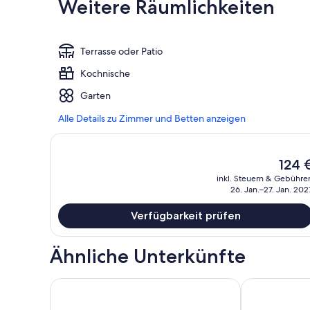
Weitere Räumlichkeiten
Terrasse oder Patio
Kochnische
Garten
Alle Details zu Zimmer und Betten anzeigen
Der
124 
aktuell
inkl. Steuern & Gebühre
Preis
26. Jan.–27. Jan. 202
beträg
124 €.
Verfügbarkeit prüfen
Ähnliche Unterkünfte
Shabby Chic Guest House LA Hills 2
In der Nähe d