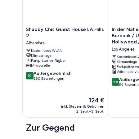
Shabby
In
Shabby Chic Guest House LA Hills
In der Nähe
Chic
der
2
Burbank / U
Guest
Nähe
Hollywood /
Alhambra
House
des
Burbank
Los Angeles
LA
Kostenloses WLAN
Flughafens
Klimaanlage
Hills
Burbank
Kostenloses
Parkplätze verfügbar
2
/
Klimaanlage
Mikrowelle
Parkplätze v
Alhambra
Universal
Wäscheservi
10.0
Außergewöhnlich
City
10
von
280 Bewertungen
/
9.6
Außerge
9,6
10,
Hollywood
von
59 Bewert
Außergewöhnlich,
/
10,
280
Marriott
Außergewöhnl
Der
124 €
Bewertungen
Hotel
59
Preis
inkl. Steuern & Gebühren
Burbank
Bewertungen
beträgt
2. Sept.–3. Sept.
Los
124 €
Angeles
Zur Gegend