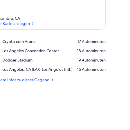
hambra, CA
f Karte anzeigen
Auf Karte anzeigen
Place,
Crypto.com Arena
‪17 Autominuten‬
Crypto.com
Place,
Los Angeles Convention Center
‪18 Autominuten‬
Arena
Los
Place,
Dodger Stadium
‪19 Autominuten‬
Angeles
Dodger
Convention
Airport,
Los Angeles, CA (LAX-Los Angeles Intl.)
‪46 Autominuten‬
Stadium
Center
Los
Angeles,
ere Infos zu dieser Gegend
CA
(LAX-
Los
Angeles
Intl.)