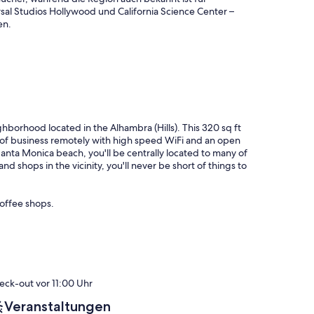
sal Studios Hollywood und California Science Center –
en.
hborhood located in the Alhambra (Hills). This 320 sq ft
re of business remotely with high speed WiFi and an open
anta Monica beach, you'll be centrally located to many of
and shops in the vicinity, you'll never be short of things to
coffee shops.
eck-out vor 11:00 Uhr
Veranstaltungen