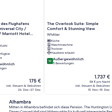
The
 des Flughafens
The Overlook Suite: Simple
Overlook
niversal City /
Comfort & Stunning View
Suite:
 Marriott Hotel
Whittier
Simple
Comfort
Küche
Waschmaschine
&
 WLAN
Trockner
Stunning
Haustiere erlaubt
erfügbar
View
ce
10.0
Whittier
Außergewöhnlich
10
von
5 Bewertungen
wöhnlich
10,
ungen
Außergewöhnlich,
Der
1.737 €
5
ich,
Der
175 €
Preis
Bewertungen
58 € pro Nacht
Preis
beträgt
inkl. Steuern & Gebühren
inkl. Steuern & Gebühren
beträgt
1.737 €
26. Dez.–27. Dez.
15. Nov.–15. Dez.
175 €
Alhambra
Mitten in Alhambra befindet sich diese Pension. The Huntington 
Disney Concert Hall sind Höhepunkte für kulturell interessierte B