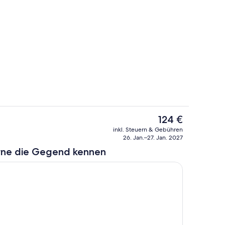
e
Terrasse/Patio
Der
124 €
aktuelle
h
Zimmer
inkl. Steuern & Gebühren
Preis
26. Jan.–27. Jan. 2027
beträgt
rne die Gegend kennen
124 €.