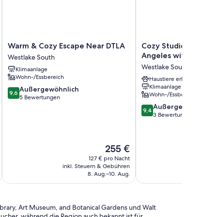
Warm
Cozy
Warm & Cozy Escape Near DTLA
Cozy Studio in peace
&
Studio
Angeles with AC
Westlake South
Cozy
in
Westlake South
Klimaanlage
Escape
peaceful
Wohn-/Essbereich
Near
Los
Haustiere erlaubt
Klimaanlage
DTLA
Angeles
9.6
Außergewöhnlich
9,6
Wohn-/Essbereich
Westlake
with
von
5 Bewertungen
South
AC
10,
9.4
Außergewöhnlich
9,4
Westlake
Außergewöhnlich,
von
3 Bewertungen
South
5
10,
Bewertungen
Außergewöhnlich,
3
Der
255 €
Bewertungen
Preis
127 € pro Nacht
beträgt
inkl. Steuern & Gebühren
inkl. S
255 €
8. Aug.–10. Aug.
Library, Art Museum, and Botanical Gardens und Walt
esucher, während die Region auch bekannt ist für