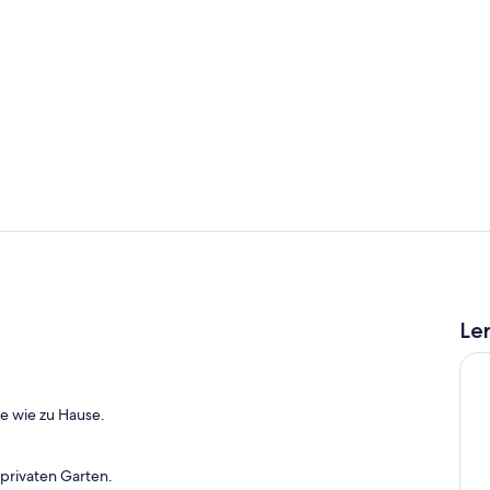
Eigene Küch
Innenbereic
Le
te wie zu Hause.
privaten Garten.