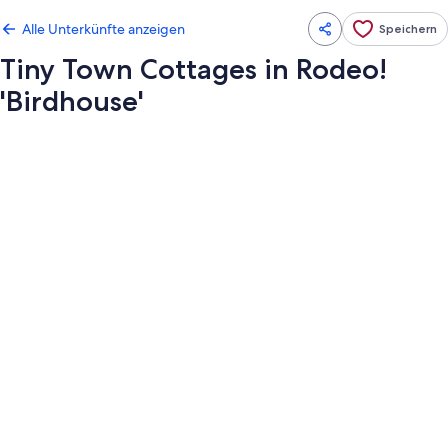
Alle Unterkünfte anzeigen
Speichern
Tiny Town Cottages in Rodeo!
'Birdhouse'
Fotogalerie
von
Tiny