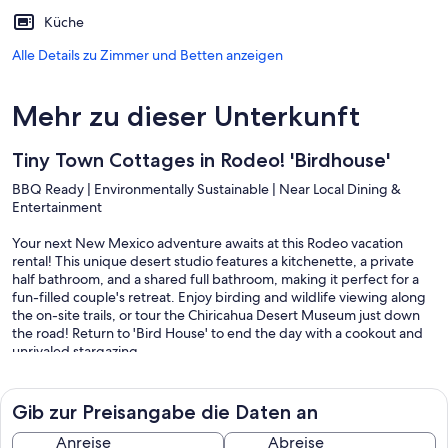
Küche
Alle Details zu Zimmer und Betten anzeigen
Mehr zu dieser Unterkunft
Tiny Town Cottages in Rodeo! 'Birdhouse'
BBQ Ready | Environmentally Sustainable | Near Local Dining &
Entertainment
Your next New Mexico adventure awaits at this Rodeo vacation
rental! This unique desert studio features a kitchenette, a private
half bathroom, and a shared full bathroom, making it perfect for a
fun-filled couple's retreat. Enjoy birding and wildlife viewing along
the on-site trails, or tour the Chiricahua Desert Museum just down
the road! Return to 'Bird House' to end the day with a cookout and
unrivaled stargazing.
-- THE PROPERTY --
Gib zur Preisangabe die Daten an
SLEEPING ARRANGEMENTS
- Studio: 1 queen bed
Anreise
Abreise