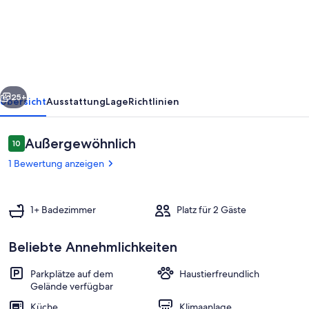
Town
Cottages
in
Rodeo!
'Birdhouse'
rück
Weiter
25+
Übersicht
Ausstattung
Lage
Richtlinien
Bewertungen
Außergewöhnlich
10
10 von 10.
1 Bewertung anzeigen
1+ Badezimmer
Platz für 2 Gäste
Beliebte Annehmlichkeiten
Zimmer
Parkplätze auf dem
Haustierfreundlich
Gelände verfügbar
Küche
Klimaanlage