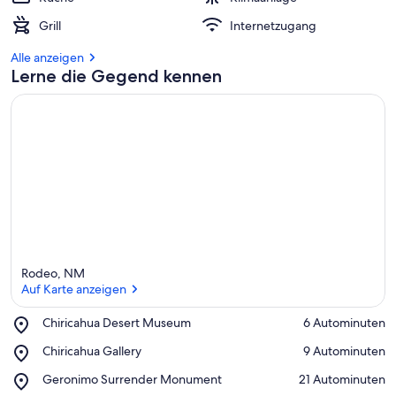
Grill
Internetzugang
Alle anzeigen
Lerne die Gegend kennen
Rodeo, NM
Auf Karte anzeigen
Place,
Chiricahua Desert Museum
‪6 Autominuten‬
Chiricahua
Auf Karte anzeigen
Place,
Chiricahua Gallery
‪9 Autominuten‬
Desert
Chiricahua
Museum
Place,
Geronimo Surrender Monument
‪21 Autominuten‬
Gallery
Geronimo