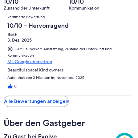
10/10
10/10
8
eine
Hervorragend
von
haben
-
Bewertung
Zustand der Unterkunft
Kommunikation
6
eine
Bewertungen
Gut
von
Verifizierte Bewertung
-
Bewertung
4
Okay
von
10/10 – Hervorragend
-
2
Schlecht
Beth
-
3. Dez. 2025
Ungenügend
Gut: Sauberkeit, Ausstattung, Zustand der Unterkunft und
Kommunikation
Mit Google übersetzen
Beautiful space! Kind owners
Aufenthalt von 2 Nächten im November 2025
0
Alle Bewertungen anzeigen
Über den Gastgeber
Zu Gast bei Evolve