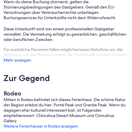
Wenn du deine Buchung stornierst, gelten die
- 2 miles to Sky Islands Grill and Grocery & 5 miles to Rodeo Grocery
Stornierungsbedingungen des Gastgebers. Gemäß den EU-
and Cafe
Verordnungen über Verbraucherrechte unterliegen
- 8 miles to Portal Peak Lodge Store & Cafe: live music
Buchungsservices für Unterkünfte nicht dem Widerrufsrecht.
- 10 miles to Cave Creek Canyon: birding, hiking
- 3 miles to the Chiricahua Desert Museum & Geronimo Event
Diese Unterkunft wird von einem professionellen Gastgeber
Center
verwaltet. Die Vermietung erfolgt zu gewerblichen, geschäftlichen
- 5 miles to Chiricahua Art Gallery
oder beruflichen Zwecken.
- 16 miles to Geronimo Surrender Monument
- 161 miles to Tucson Int’l Airport
Für zusätzliche Personen fallen möglicherweise Gebühren an, die
abhängig von den Bestimmungen der Unterkunft variieren können.
-- REST EASY WITH US --
Mehr anzeigen
Evolve makes it easy to find and book properties you’ll never want
to leave. You can relax knowing that our properties will always be
Zur Gegend
ready for you and that we’ll answer the phone 24/7. Even better, if
anything is off about your stay, we’ll make it right. You can count on
our homes and our people to make you feel welcome — because
Rodeo
we know what vacation means to you.
Mitten in Rodeo befindet sich dieses Ferienhaus. Die schöne Natur
der Region erlebst du hier: Portal Peak und Granite Peak. Wenn du
-- POLICIES --
dagegen eher kulturell interessiert bist, ist Folgendes
empfehlenswert: Chiricahua Desert Museum und Chiricahua
- No smoking
Gallery.
- No Pets Allowed
Weitere Ferienhäuser in Rodeo anzeigen
- No events, parties, or large gatherings
- Must be at least 21 years old to book