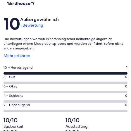
'Birdhouse'?
Bewertungen
10
Außergewöhnlich
1 Bewertung
Die Bewertungen werden in chronologischer Reihenfolge angezeigt,
unterliegen einem Moderationsprozess und wurden verifiziert, sofern nicht
anders angegeben.
Wird
Mehr erfahren
in
einem
1
10 – Hervorragend
1
neuen
von
Fenster
0
8 – Gut
0
insgesamt
geöffnet
von
1
0
6 – Okay
0
insgesamt
Gästebewertungen
von
1
0
4 – Schlecht
0
haben
insgesamt
Gästebewertungen
von
eine
1
0
2 – Ungenügend
0
haben
insgesamt
Bewertung
Gästebewertungen
von
eine
1
von
haben
insgesamt
10/10
10/10
Bewertung
Gästebewertungen
10
eine
1
von
haben
Sauberkeit
Ausstattung
-
Bewertung
Gästebewertungen