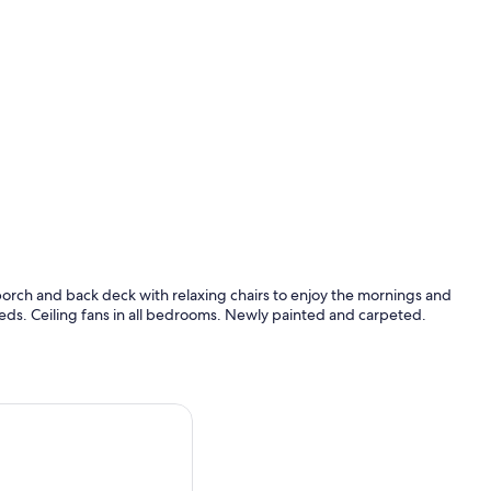
 porch and back deck with relaxing chairs to enjoy the mornings and
beds. Ceiling fans in all bedrooms. Newly painted and carpeted.
IN NARROGIN