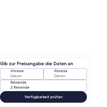
ch
Unterkunftsgelände
Gib zur Preisangabe die Daten an
h
Speisen
Anreise
Abreise
Reisende
Verfügbarkeit prüfen