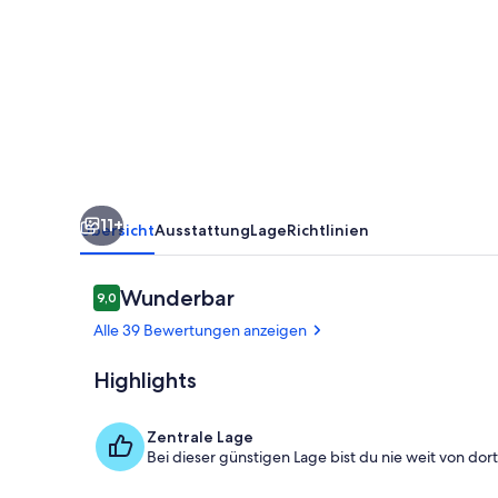
cottage
11+
Übersicht
Ausstattung
Lage
Richtlinien
Bewertungen
Wunderbar
9,0
9,0 von 10.
Alle 39 Bewertungen anzeigen
Highlights
Außenbereic
Zentrale Lage
Bei dieser günstigen Lage bist du nie weit von dort 