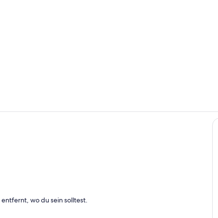
Außenberei
Wohnbereic
h
entfernt, wo du sein solltest.