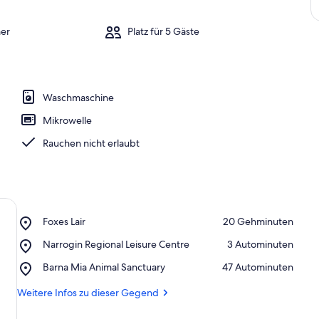
er
Platz für 5 Gäste
Waschmaschine
Mikrowelle
Rauchen nicht erlaubt
Place,
Foxes Lair
‪20 Gehminuten‬
Foxes
Place,
Narrogin Regional Leisure Centre
‪3 Autominuten‬
Lair
Narrogin
Place,
Barna Mia Animal Sanctuary
‪47 Autominuten‬
Regional
Barna
Leisure
Mia
Weitere Infos zu dieser Gegend
Centre
Animal
Sanctuary