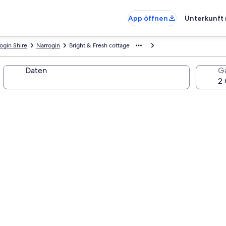
App öffnen
Unterkunft 
ogin Shire
Narrogin
Bright & Fresh cottage
Daten
G