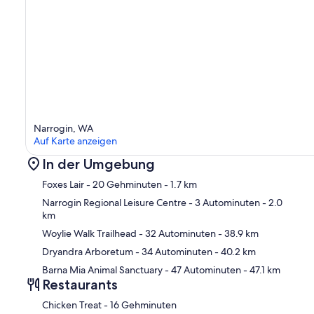
Narrogin, WA
Auf Karte anzeigen
In der Umgebung
Foxes Lair
- 20 Gehminuten
- 1.7 km
Narrogin Regional Leisure Centre
- 3 Autominuten
- 2.0
km
Woylie Walk Trailhead
- 32 Autominuten
- 38.9 km
Kar
Dryandra Arboretum
- 34 Autominuten
- 40.2 km
Barna Mia Animal Sanctuary
- 47 Autominuten
- 47.1 km
Restaurants
‪Chicken Treat - ‬16 Gehminuten