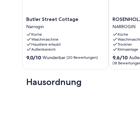
Butler
ROSENHOLZ
Butler Street Cottage
ROSENHOLZ
Street
IN
Narrogin
NARROGIN
Cottage
NARROGIN
Küche
Küche
Narrogin
NARROGIN
Waschmaschine
Waschmasch
Haustiere erlaubt
Trockner
Außenbereich
Klimaanlage
9.0
9.6
9,0/10
9,6/10
Wunderbar
Auße
(20 Bewertungen)
von
von
(18 Bewertunge
10,
10,
Wunderbar,
Außergewöhnl
(20
Hausordnung
(18
Bewertungen)
Bewertungen