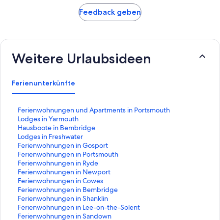
Feedback geben
Weitere Urlaubsideen
Ferienunterkünfte
L
Ferienwohnungen und Apartments in Portsmouth
i
L
Lodges in Yarmouth
n
i
L
Hausboote in Bembridge
k
n
i
L
Lodges in Freshwater
,
k
n
i
L
Ferienwohnungen in Gosport
d
,
k
n
i
L
Ferienwohnungen in Portsmouth
e
d
,
k
n
i
L
Ferienwohnungen in Ryde
r
e
d
,
k
n
i
L
Ferienwohnungen in Newport
d
r
e
d
,
k
n
i
L
Ferienwohnungen in Cowes
i
d
r
e
d
,
k
n
i
L
Ferienwohnungen in Bembridge
e
i
d
r
e
d
,
k
n
i
L
Ferienwohnungen in Shanklin
f
e
i
d
r
e
d
,
k
n
i
L
Ferienwohnungen in Lee-on-the-Solent
o
f
e
i
d
r
e
d
,
k
n
i
L
Ferienwohnungen in Sandown