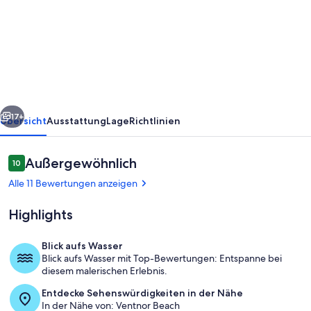
Sea
View,
all
amenities
in
rück
Weiter
walking
17+
Übersicht
Ausstattung
Lage
Richtlinien
distance,
new
Bewertungen
Außergewöhnlich
10
10 von 10.
renovation
Alle 11 Bewertungen anzeigen
Highlights
Blick aufs Wasser
Blick aufs Wasser mit Top-Bewertungen: Entspanne bei
Speisen
diesem malerischen Erlebnis.
Entdecke Sehenswürdigkeiten in der Nähe
In der Nähe von: Ventnor Beach