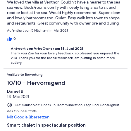
We loved the villa at Ventnor. Couldn’t have a nearer to the sea
sea view. Beds/rooms comfy with lovely living area to sit and
read or look at the sea. Would highly recommend. Super clean
and lovely bathrooms too. Quiet. Easy walk into town to shops
and restaurants. Great community with owner pre and during
visit. Only minor negative was quality of kitchen utensils.
Aufenthalt von 5 Nächten im Mai 2021
0
Antwort von VrboOwner am 18. Juni 2021
Thank you Zoe for your lovely feedback, so pleased you enjoyed the
villa. Thank you for the useful feedback, am putting in some more
cutlery.
Verifizierte Bewertung
10/10 – Hervorragend
Daniel B.
13. Mai 2021
Gut: Sauberkeit, Check-in, Kommunikation, Lage und Genauigkeit
des Onlineauftritts
Mit Google übersetzen
Smart chalet in spectacular position