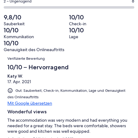
eine
11
0
2 – Ungenügend
0
haben
insgesamt
Bewertung
Gästebewertungen
von
eine
11
von
haben
insgesamt
9,8/10
10/10
Bewertung
Gästebewertungen
10
eine
11
von
haben
Sauberkeit
Check-in
-
Bewertung
Gästebewertungen
10/10
10/10
8
eine
Hervorragend
von
haben
-
Bewertung
Kommunikation
Lage
6
eine
10/10
Gut
von
-
Bewertung
4
Genauigkeit des Onlineauftritts
Okay
von
Bewertungen
-
Verifizierte Bewertung
2
Schlecht
-
10/10 – Hervorragend
Ungenügend
Katy W.
17. Apr. 2021
Gut: Sauberkeit, Check-in, Kommunikation, Lage und Genauigkeit
des Onlineauftritts
Mit Google übersetzen
Wonderful views
The accommodation was very modern and had everything you
needed for a great stay. The beds were comfortable, showers
were good and kitchen was well equipped.