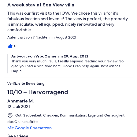
A week stay at Sea View villa
This was our first visit to the IOW. We chose this villa for it’s
fabulous location and loved it! The view is perfect, the property
is immaculate, well equipped, nicely renovated and very
comfortable.
Aufenthalt von 7 Nächten im August 2021
0
Antwort von VrboOwner am 29. Aug. 2021
Thank you very much Paula, I really enjoyed reading your review. So
glad you had a nice time here. Hope I can help again. Best wishes
Haylie
Verifizierte Bewertung
10/10 – Hervorragend
Annmarie M.
12. Juli 2021
Gut: Sauberkeit, Check-in, Kommunikation, Lage und Genauigkeit
des Onlineauftritts
Mit Google übersetzen
Sea view