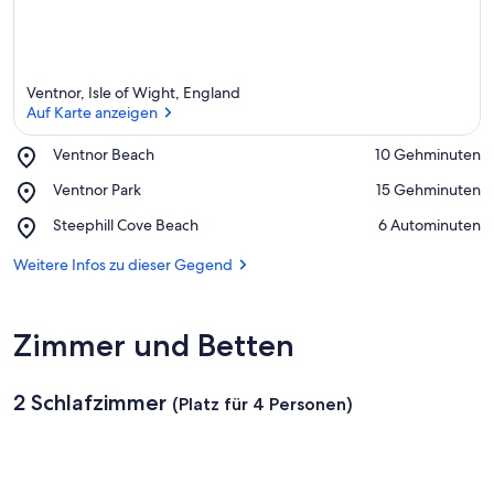
Ventnor, Isle of Wight, England
Auf Karte anzeigen
Place,
Ventnor Beach
‪10 Gehminuten‬
Ventnor
Auf Karte anzeigen
Place,
Ventnor Park
‪15 Gehminuten‬
Beach
Ventnor
Place,
Steephill Cove Beach
‪6 Autominuten‬
Park
Steephill
Cove
Weitere Infos zu dieser Gegend
Beach
Zimmer und Betten
2 Schlafzimmer
(Platz für 4 Personen)