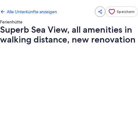
Alle Unterkünfte anzeigen
Speichern
Ferienhütte
Superb Sea View, all amenities in
walking distance, new renovation
Fotogalerie
von
Superb