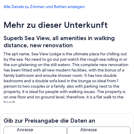
Alle Details zu Zimmer und Betten anzeigen
Mehr zu dieser Unterkunft
Superb Sea View, all amenities in walking
distance, new renovation
The apt name, Sea View Lodge is the ultimate place for chilling out
by the sea. No need to go out just watch the rough sea rolling in or
the sun glistening on the still waters. This complete new renovation
has been fitted with all new modern facilities, with the bonus of a
family bathroom and ensuite shower room. It has two double
bedrooms and a double sofa bed in the lounge so ideal from 1
person to two couples or a family, also with parking next to the
property, it is ideal for people with walking issues. The property is
on one floor and on ground level, therefore, it is a flat walk to the
beach.
Own wifi at the property.
Small enclosed garden to the rear with outdoor seating.
All amenities are within walking distance, although if you have
Gib zur Preisangabe die Daten an
walking difficulties you will need a car to reach the town as it is hilly
getting to the town. There are very regular buses run from Ventnor
Anreise
Abreise