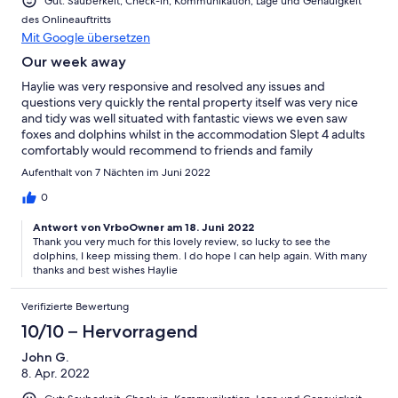
Gut: Sauberkeit, Check-in, Kommunikation, Lage und Genauigkeit
des Onlineauftritts
Mit Google übersetzen
Our week away
Haylie was very responsive and resolved any issues and
questions very quickly the rental property itself was very nice
and tidy was well situated with fantastic views we even saw
foxes and dolphins whilst in the accommodation Slept 4 adults
comfortably would recommend to friends and family
Aufenthalt von 7 Nächten im Juni 2022
0
Antwort von VrboOwner am 18. Juni 2022
Thank you very much for this lovely review, so lucky to see the
dolphins, I keep missing them. I do hope I can help again. With many
thanks and best wishes Haylie
Verifizierte Bewertung
10/10 – Hervorragend
John G.
8. Apr. 2022