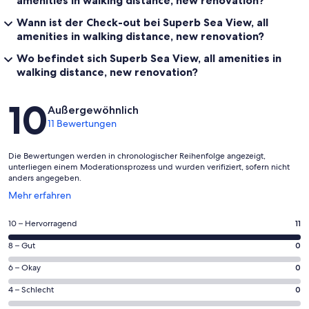
Wann ist der Check-out bei Superb Sea View, all
amenities in walking distance, new renovation?
Wo befindet sich Superb Sea View, all amenities in
walking distance, new renovation?
Bewertungen
10
Außergewöhnlich
11 Bewertungen
Die Bewertungen werden in chronologischer Reihenfolge angezeigt,
unterliegen einem Moderationsprozess und wurden verifiziert, sofern nicht
anders angegeben.
Wird
Mehr erfahren
in
einem
11
10 – Hervorragend
11
neuen
von
Fenster
0
8 – Gut
0
insgesamt
geöffnet
von
11
0
6 – Okay
0
insgesamt
Gästebewertungen
von
11
0
4 – Schlecht
0
haben
insgesamt
Gästebewertungen
von