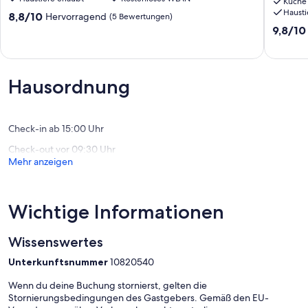
Shanklin
des
Küche
Hausti
alten
8.8
8,8/10
Hervorragend
(5 Bewertungen)
Dorfes,
von
9.8
9,8/10
in
10,
von
der
Hervorragend,
10,
Nähe
(5
Außerge
von
Bewertungen)
(85
Hausordnung
Geschäf
Bewert
Park
und
Strand
Check-in ab 15:00 Uhr
Shanklin
Check-out vor 09:30 Uhr
Mehr anzeigen
Wichtige Informationen
Wissenswertes
Unterkunftsnummer
10820540
Wenn du deine Buchung stornierst, gelten die
Stornierungsbedingungen des Gastgebers. Gemäß den EU-