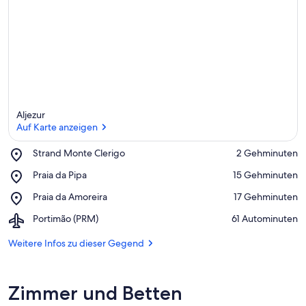
e
r
k
ü
n
f
t
e
n
Aljezur
i
Auf Karte anzeigen
n
Place,
Strand Monte Clerigo
‪2 Gehminuten‬
d
Strand
Auf Karte anzeigen
Place,
Praia da Pipa
‪15 Gehminuten‬
i
Monte
Praia
e
Clerigo
Place,
Praia da Amoreira
‪17 Gehminuten‬
da
s
Praia
Pipa
e
Airport,
Portimão (PRM)
‪61 Autominuten‬
da
r
Portimão
Amoreira
(PRM)
Weitere Infos zu dieser Gegend
G
e
g
e
Zimmer und Betten
n