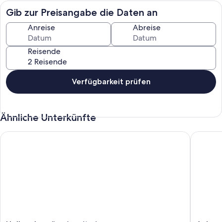
Gib zur Preisangabe die Daten an
Anreise
Abreise
Reisende
Verfügbarkeit prüfen
Ähnliche Unterkünfte
Hell und geräumig mit einem atemberaubenden Blick auf den
Ankomme