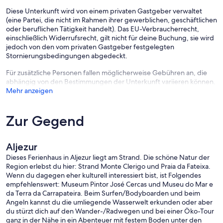
Diese Unterkunft wird von einem privaten Gastgeber verwaltet
(eine Partei, die nicht im Rahmen ihrer gewerblichen, geschäftlichen
oder beruflichen Tätigkeit handelt). Das EU-Verbraucherrecht,
einschließlich Widerrufsrecht, gilt nicht für deine Buchung, sie wird
jedoch von den vom privaten Gastgeber festgelegten
Stornierungsbedingungen abgedeckt.
Für zusätzliche Personen fallen möglicherweise Gebühren an, die
abhängig von den Bestimmungen der Unterkunft variieren können.
Mehr anzeigen
Zur Gegend
Aljezur
Dieses Ferienhaus in Aljezur liegt am Strand. Die schöne Natur der
Region erlebst du hier: Strand Monte Clerigo und Praia da Fateixa.
Wenn du dagegen eher kulturell interessiert bist, ist Folgendes
empfehlenswert: Museum Pintor José Cercas und Museu do Mar e
da Terra da Carrapateira. Beim Surfen/Bodyboarden und beim
Angeln kannst du die umliegende Wasserwelt erkunden oder aber
du stürzt dich auf den Wander-/Radwegen und bei einer Öko-Tour
ganz in der Nähe in ein Abenteuer mit festem Boden unter den