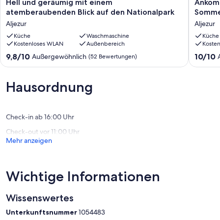
Hell
Ankom
Hell und geräumig mit einem
Ankomm
und
&
atemberaubenden Blick auf den Nationalpark
Somme
geräumig
Wohlfüh
Aljezur
Aljezur
mit
in
einem
Küche
Waschmaschine
unsere
Küche
Kostenloses WLAN
Außenbereich
Koste
atemberaubenden
hellen
Blick
Sommer
9.8
10.0
9,8/10
10/10
Außergewöhnlich
(52 Bewertungen)
auf
am
von
von
den
Meer.
10,
10,
Nationalpark
Aljezur
Außergewöhnlich,
Außerge
Hausordnung
Aljezur
(52
(30
Bewertungen)
Bewert
Check-in ab 16:00 Uhr
Check-out vor 11:00 Uhr
Mehr anzeigen
Wichtige Informationen
Wissenswertes
Unterkunftsnummer
1054483