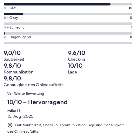
neuen
von
Fenster
12
8 – Gut
12
insgesamt
geöffnet
von
78
0
6 – Okay
0
insgesamt
Gästebewertungen
von
78
1
4 – Schlecht
1
haben
insgesamt
Gästebewertungen
von
eine
78
0
2 – Ungenügend
0
haben
insgesamt
Bewertung
Gästebewertungen
von
eine
78
von
haben
insgesamt
9,0/10
9,6/10
Bewertung
Gästebewertungen
10
eine
78
von
haben
Sauberkeit
Check-in
-
Bewertung
Gästebewertungen
9,8/10
10/10
8
eine
Hervorragend
von
haben
-
Bewertung
Kommunikation
Lage
6
eine
9,8/10
Gut
von
-
Bewertung
4
Genauigkeit des Onlineauftritts
Okay
von
Bewertungen
-
Verifizierte Bewertung
2
Schlecht
-
10/10 – Hervorragend
Ungenügend
mikel l.
15. Aug. 2025
Gut: Sauberkeit, Check-in, Kommunikation, Lage und Genauigkeit
des Onlineauftritts