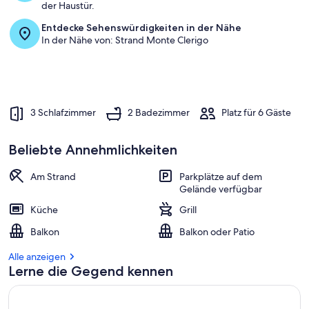
der Haustür.
a
m
Entdecke Sehenswürdigkeiten in der Nähe
In der Nähe von: Strand Monte Clerigo
b
e
s
t
e
3 Schlafzimmer
2 Badezimmer
Platz für 6 Gäste
n
b
Beliebte Annehmlichkeiten
e
w
e
Am Strand
Parkplätze auf dem
r
Gelände verfügbar
t
Küche
Grill
e
t
Balkon
Balkon oder Patio
e
n
Alle anzeigen
Lerne die Gegend kennen
U
n
t