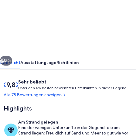
von
Haus
am
Strand
von
Monte
Kleriker
rück
Weiter
mit
22+
Übersicht
Ausstattung
Lage
Richtlinien
Blick
auf
Bewertungen
9,8
Sehr beliebt
das
U
von
Unter den am besten bewerteten Unterkünften in dieser Gegend
n
10,
Alle 78 Bewertungen anzeigen
Meer
t
Sehr
e
und
beliebt
Highlights
r
den
d
Am Strand gelegen
Sonnenuntergang
e
Speisen im Freien
Eine der wenigen Unterkünfte in der Gegend, die am
n
Strand liegen: Freu dich auf Sand und Meer so gut wie vor