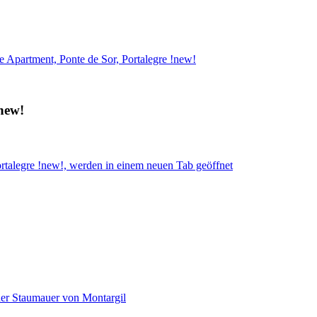
e Apartment, Ponte de Sor, Portalegre !new!
!new!
ortalegre !new!, werden in einem neuen Tab geöffnet
der Staumauer von Montargil