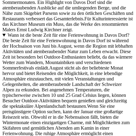
Sommermonaten. Ein Highlight von Davos Dorf sind die
atemberaubenden Ausblicke auf die umliegenden Berge, und die
Nähe zum Skigebiet Parsenn sowie zu den örtlichen Geschäften und
Restaurants verbessert das Gesamterlebnis.Für Kulturinteressierte ist
das Kirchner Museum ein Muss, das die Werke des renommierten
Malers Ernst Ludwig Kirchner zeigt.
Wann ist die beste Zeit für eine Ferienwohnung in Davos Dorf?
Die beste Zeit für eine Ferienwohnung in Davos Dorf ist während
der Hochsaison von Juni bis August, wenn die Region mit lebhaften
Aktivitäten und atemberaubender Natur zum Leben erwacht. Diese
Zeit ist besonders bei Outdoor-Enthusiasten beliebt, da das wärmere
Wetter zum Wandern, Mountainbiken und verschiedenen
Sommerfestivals einlädt.August sticht als der beliebteste Monat
hervor und bietet Reisenden die Möglichkeit, in eine lebendige
Atmosphäre einzutauchen, mit vielen Veranstaltungen und
Gelegenheiten, die atemberaubende Landschaft der Schweizer
Alpen zu erkunden. Bei angenehmen Temperaturen, die
typischerweise zwischen 10 und 25 Grad Celsius liegen, können
Besucher Outdoor-Aktivitäten bequem genießen und gleichzeitig
die spektakuläre Alpenlandschaft bestaunen.Wenn Sie eine
preisgünstigere Option suchen, kann der Januar eine großartige
Reisezeit sein. Obwohl er in die Nebensaison fällt, bieten die
Wintermonate einen einzigartigen Charme, mit Möglichkeiten zum
Skifahren und gemütlichen Abenden am Kamin in einer
Ferienwohnung. Die ruhige Atmosphäre ermöglicht einen