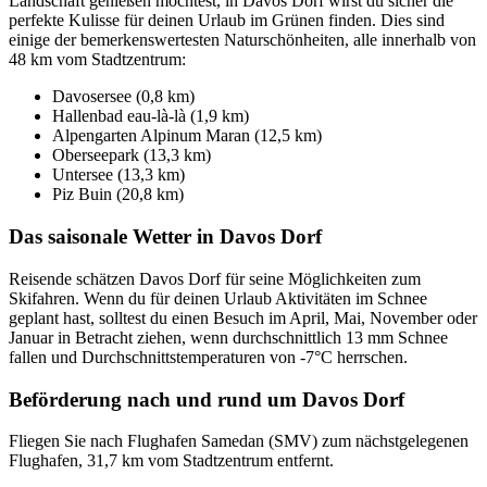
Landschaft genießen möchtest, in Davos Dorf wirst du sicher die
perfekte Kulisse für deinen Urlaub im Grünen finden. Dies sind
einige der bemerkenswertesten Naturschönheiten, alle innerhalb von
48 km vom Stadtzentrum:
Davosersee (0,8 km)
Hallenbad eau-là-là (1,9 km)
Alpengarten Alpinum Maran (12,5 km)
Oberseepark (13,3 km)
Untersee (13,3 km)
Piz Buin (20,8 km)
Das saisonale Wetter in Davos Dorf
Reisende schätzen Davos Dorf für seine Möglichkeiten zum
Skifahren. Wenn du für deinen Urlaub Aktivitäten im Schnee
geplant hast, solltest du einen Besuch im April, Mai, November oder
Januar in Betracht ziehen, wenn durchschnittlich 13 mm Schnee
fallen und Durchschnittstemperaturen von -7°C herrschen.
Beförderung nach und rund um Davos Dorf
Fliegen Sie nach Flughafen Samedan (SMV) zum nächstgelegenen
Flughafen, 31,7 km vom Stadtzentrum entfernt.