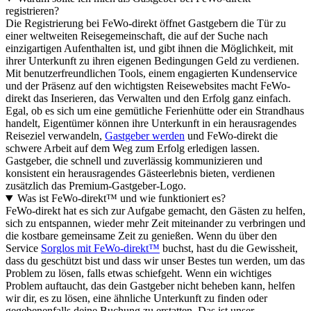
registrieren?
Die Registrierung bei FeWo-direkt öffnet Gastgebern die Tür zu
einer weltweiten Reisegemeinschaft, die auf der Suche nach
einzigartigen Aufenthalten ist, und gibt ihnen die Möglichkeit, mit
ihrer Unterkunft zu ihren eigenen Bedingungen Geld zu verdienen.
Mit benutzerfreundlichen Tools, einem engagierten Kundenservice
und der Präsenz auf den wichtigsten Reisewebsites macht FeWo-
direkt das Inserieren, das Verwalten und den Erfolg ganz einfach.
Egal, ob es sich um eine gemütliche Ferienhütte oder ein Strandhaus
handelt, Eigentümer können ihre Unterkunft in ein herausragendes
Reiseziel verwandeln,
Gastgeber werden
und FeWo-direkt die
schwere Arbeit auf dem Weg zum Erfolg erledigen lassen.
Gastgeber, die schnell und zuverlässig kommunizieren und
konsistent ein herausragendes Gästeerlebnis bieten, verdienen
zusätzlich das Premium-Gastgeber-Logo.
Was ist FeWo-direkt™ und wie funktioniert es?
FeWo-direkt hat es sich zur Aufgabe gemacht, den Gästen zu helfen,
sich zu entspannen, wieder mehr Zeit miteinander zu verbringen und
die kostbare gemeinsame Zeit zu genießen. Wenn du über den
Service
Sorglos mit FeWo-direkt™
buchst, hast du die Gewissheit,
dass du geschützt bist und dass wir unser Bestes tun werden, um das
Problem zu lösen, falls etwas schiefgeht. Wenn ein wichtiges
Problem auftaucht, das dein Gastgeber nicht beheben kann, helfen
wir dir, es zu lösen, eine ähnliche Unterkunft zu finden oder
gegebenenfalls deine Buchung zu erstatten. Das ist unser