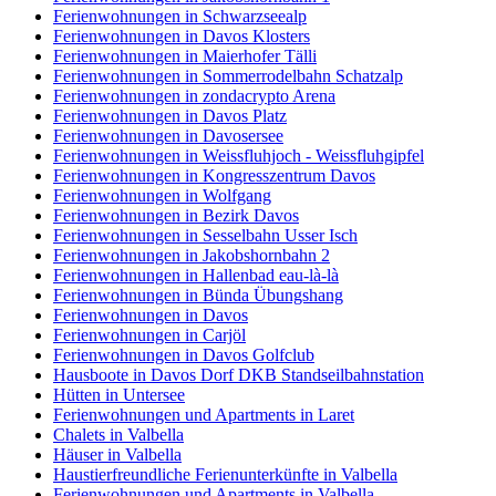
Ferienwohnungen in Schwarzseealp
Ferienwohnungen in Davos Klosters
Ferienwohnungen in Maierhofer Tälli
Ferienwohnungen in Sommerrodelbahn Schatzalp
Ferienwohnungen in zondacrypto Arena
Ferienwohnungen in Davos Platz
Ferienwohnungen in Davosersee
Ferienwohnungen in Weissfluhjoch - Weissfluhgipfel
Ferienwohnungen in Kongresszentrum Davos
Ferienwohnungen in Wolfgang
Ferienwohnungen in Bezirk Davos
Ferienwohnungen in Sesselbahn Usser Isch
Ferienwohnungen in Jakobshornbahn 2
Ferienwohnungen in Hallenbad eau-là-là
Ferienwohnungen in Bünda Übungshang
Ferienwohnungen in Davos
Ferienwohnungen in Carjöl
Ferienwohnungen in Davos Golfclub
Hausboote in Davos Dorf DKB Standseilbahnstation
Hütten in Untersee
Ferienwohnungen und Apartments in Laret
Chalets in Valbella
Häuser in Valbella
Haustierfreundliche Ferienunterkünfte in Valbella
Ferienwohnungen und Apartments in Valbella