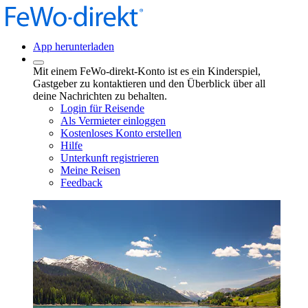
App herunterladen
Mit einem FeWo-direkt-Konto ist es ein Kinderspiel,
Gastgeber zu kontaktieren und den Überblick über all
deine Nachrichten zu behalten.
Login für Reisende
Als Vermieter einloggen
Kostenloses Konto erstellen
Hilfe
Unterkunft registrieren
Meine Reisen
Feedback