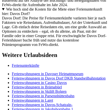
Basierend auf der Analyse der Buchungs- und Belegungsdaten von
FeWo-direkt für Aufenthalte im Jahr 2024.
Wie hoch sind die Kosten für die Miete einer Ferienunterkunft
hier: Davos Dorf?
Davos Dorf: Die Preise für Ferienunterkünfte variieren hier je nach
Faktoren wie Reisedatum, Aufenthaltsdauer, Art der Unterkunft und
Lage. Gib einfach deine Reisedaten ein, um eine große Auswahl an
Optionen zu entdecken – egal, ob du alleine, als Paar, mit der
Familie oder in einer Gruppe reist. Für erschwingliche Davos Dorf-
Ferienhäuser buche früh und nutze das kostenlose
Prämienprogramm von FeWo-direkt.
Weitere Urlaubsideen
Ferienunterkünfte
Ferienwohnungen in Davoser Heimatmuseum
Ferienwohnungen in Davos Dorf DKB Standseilbahnstation
Ferienwohnungen in Casino Davos
Ferienwohnungen in Brämabüel
Ferienwohnungen in Skilift Bolgen
Ferienwohnungen in Parsennhüttenbahn
Ferienwohnungen in Laret
Ferienwohnungen in Davos-Schatzalp-
Ferienwohnungen in Jakobshornbahn 1