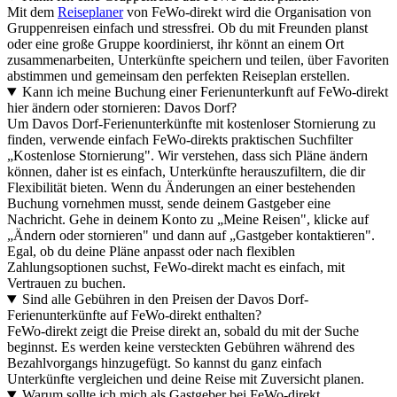
Mit dem
Reiseplaner
von FeWo-direkt wird die Organisation von
Gruppenreisen einfach und stressfrei. Ob du mit Freunden planst
oder eine große Gruppe koordinierst, ihr könnt an einem Ort
zusammenarbeiten, Unterkünfte speichern und teilen, über Favoriten
abstimmen und gemeinsam den perfekten Reiseplan erstellen.
Kann ich meine Buchung einer Ferienunterkunft auf FeWo-direkt
hier ändern oder stornieren: Davos Dorf?
Um Davos Dorf-Ferienunterkünfte mit kostenloser Stornierung zu
finden, verwende einfach FeWo-direkts praktischen Suchfilter
„Kostenlose Stornierung". Wir verstehen, dass sich Pläne ändern
können, daher ist es einfach, Unterkünfte herauszufiltern, die dir
Flexibilität bieten. Wenn du Änderungen an einer bestehenden
Buchung vornehmen musst, sende deinem Gastgeber eine
Nachricht. Gehe in deinem Konto zu „Meine Reisen", klicke auf
„Ändern oder stornieren" und dann auf „Gastgeber kontaktieren".
Egal, ob du deine Pläne anpasst oder nach flexiblen
Zahlungsoptionen suchst, FeWo-direkt macht es einfach, mit
Vertrauen zu buchen.
Sind alle Gebühren in den Preisen der Davos Dorf-
Ferienunterkünfte auf FeWo-direkt enthalten?
FeWo-direkt zeigt die Preise direkt an, sobald du mit der Suche
beginnst. Es werden keine versteckten Gebühren während des
Bezahlvorgangs hinzugefügt. So kannst du ganz einfach
Unterkünfte vergleichen und deine Reise mit Zuversicht planen.
Warum sollte ich mich als Gastgeber bei FeWo-direkt