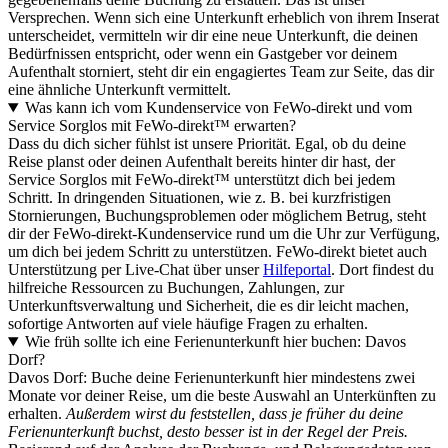
Versprechen. Wenn sich eine Unterkunft erheblich von ihrem Inserat
unterscheidet, vermitteln wir dir eine neue Unterkunft, die deinen
Bedürfnissen entspricht, oder wenn ein Gastgeber vor deinem
Aufenthalt storniert, steht dir ein engagiertes Team zur Seite, das dir
eine ähnliche Unterkunft vermittelt.
Was kann ich vom Kundenservice von FeWo-direkt und vom
Service Sorglos mit FeWo-direkt™ erwarten?
Dass du dich sicher fühlst ist unsere Priorität. Egal, ob du deine
Reise planst oder deinen Aufenthalt bereits hinter dir hast, der
Service Sorglos mit FeWo-direkt™ unterstützt dich bei jedem
Schritt. In dringenden Situationen, wie z. B. bei kurzfristigen
Stornierungen, Buchungsproblemen oder möglichem Betrug, steht
dir der FeWo-direkt-Kundenservice rund um die Uhr zur Verfügung,
um dich bei jedem Schritt zu unterstützen. FeWo-direkt bietet auch
Unterstützung per Live-Chat über unser
Hilfeportal
. Dort findest du
hilfreiche Ressourcen zu Buchungen, Zahlungen, zur
Unterkunftsverwaltung und Sicherheit, die es dir leicht machen,
sofortige Antworten auf viele häufige Fragen zu erhalten.
Wie früh sollte ich eine Ferienunterkunft hier buchen: Davos
Dorf?
Davos Dorf: Buche deine Ferienunterkunft hier mindestens zwei
Monate vor deiner Reise, um die beste Auswahl an Unterkünften zu
erhalten.
Außerdem wirst du feststellen, dass je früher du deine
Ferienunterkunft buchst, desto besser ist in der Regel der Preis.