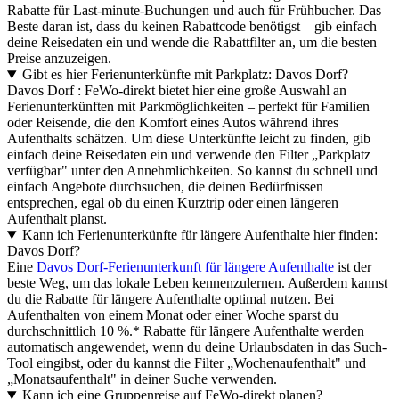
Rabatte für Last-minute-Buchungen und auch für Frühbucher. Das
Beste daran ist, dass du keinen Rabattcode benötigst – gib einfach
deine Reisedaten ein und wende die Rabattfilter an, um die besten
Preise anzuzeigen.
Gibt es hier Ferienunterkünfte mit Parkplatz: Davos Dorf?
Davos Dorf : FeWo-direkt bietet hier eine große Auswahl an
Ferienunterkünften mit Parkmöglichkeiten – perfekt für Familien
oder Reisende, die den Komfort eines Autos während ihres
Aufenthalts schätzen. Um diese Unterkünfte leicht zu finden, gib
einfach deine Reisedaten ein und verwende den Filter „Parkplatz
verfügbar" unter den Annehmlichkeiten. So kannst du schnell und
einfach Angebote durchsuchen, die deinen Bedürfnissen
entsprechen, egal ob du einen Kurztrip oder einen längeren
Aufenthalt planst.
Kann ich Ferienunterkünfte für längere Aufenthalte hier finden:
Davos Dorf?
Eine
Davos Dorf-Ferienunterkunft für längere Aufenthalte
ist der
beste Weg, um das lokale Leben kennenzulernen. Außerdem kannst
du die Rabatte für längere Aufenthalte optimal nutzen. Bei
Aufenthalten von einem Monat oder einer Woche sparst du
durchschnittlich 10 %.* Rabatte für längere Aufenthalte werden
automatisch angewendet, wenn du deine Urlaubsdaten in das Such-
Tool eingibst, oder du kannst die Filter „Wochenaufenthalt" und
„Monatsaufenthalt" in deiner Suche verwenden.
Kann ich eine Gruppenreise auf FeWo-direkt planen?