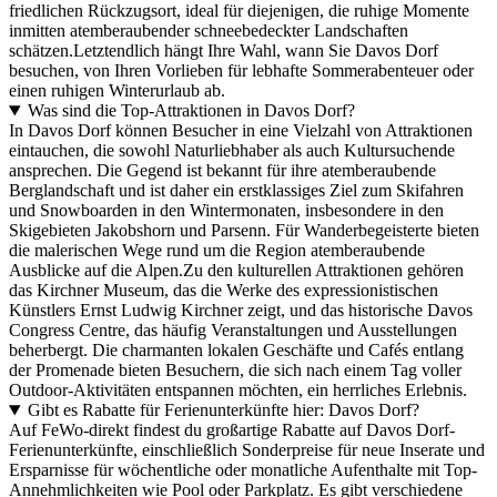
friedlichen Rückzugsort, ideal für diejenigen, die ruhige Momente
inmitten atemberaubender schneebedeckter Landschaften
schätzen.Letztendlich hängt Ihre Wahl, wann Sie Davos Dorf
besuchen, von Ihren Vorlieben für lebhafte Sommerabenteuer oder
einen ruhigen Winterurlaub ab.
Was sind die Top-Attraktionen in Davos Dorf?
In Davos Dorf können Besucher in eine Vielzahl von Attraktionen
eintauchen, die sowohl Naturliebhaber als auch Kultursuchende
ansprechen. Die Gegend ist bekannt für ihre atemberaubende
Berglandschaft und ist daher ein erstklassiges Ziel zum Skifahren
und Snowboarden in den Wintermonaten, insbesondere in den
Skigebieten Jakobshorn und Parsenn. Für Wanderbegeisterte bieten
die malerischen Wege rund um die Region atemberaubende
Ausblicke auf die Alpen.Zu den kulturellen Attraktionen gehören
das Kirchner Museum, das die Werke des expressionistischen
Künstlers Ernst Ludwig Kirchner zeigt, und das historische Davos
Congress Centre, das häufig Veranstaltungen und Ausstellungen
beherbergt. Die charmanten lokalen Geschäfte und Cafés entlang
der Promenade bieten Besuchern, die sich nach einem Tag voller
Outdoor-Aktivitäten entspannen möchten, ein herrliches Erlebnis.
Gibt es Rabatte für Ferienunterkünfte hier: Davos Dorf?
Auf FeWo-direkt findest du großartige Rabatte auf Davos Dorf-
Ferienunterkünfte, einschließlich Sonderpreise für neue Inserate und
Ersparnisse für wöchentliche oder monatliche Aufenthalte mit Top-
Annehmlichkeiten wie Pool oder Parkplatz. Es gibt verschiedene