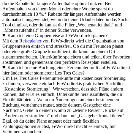
du die Rabatte für längere Aufenthalte optimal nutzen. Bei
Aufenthalten von einem Monat oder einer Woche sparst du
durchschnittlich 10 %.* Rabatte für längere Aufenthalte werden
automatisch angewendet, wenn du deine Urlaubsdaten in das Such-
Tool eingibst, oder du kannst die Filter „Wochenaufenthalt" und
„Monatsaufenthalt" in deiner Suche verwenden.
Kann ich eine Gruppenreise auf FeWo-direkt planen?
Mit dem
Reiseplaner
von FeWo-direkt wird die Organisation von
Gruppenreisen einfach und stressfrei. Ob du mit Freunden planst
oder eine große Gruppe koordinierst, ihr könnt an einem Ort
zusammenarbeiten, Unterkünfte speichern und teilen, über Favoriten
abstimmen und gemeinsam den perfekten Reiseplan erstellen.
Kann ich meine Buchung einer Ferienunterkunft auf FeWo-direkt
hier ändern oder stornieren: Les Tres Cales?
Um Les Tres Cales-Ferienunterkünfte mit kostenloser Stornierung
zu finden, verwende einfach FeWo-direkts praktischen Suchfilter
„Kostenlose Stornierung". Wir verstehen, dass sich Pläne ändern
können, daher ist es einfach, Unterkünfte herauszufiltern, die dir
Flexibilität bieten. Wenn du Änderungen an einer bestehenden
Buchung vornehmen musst, sende deinem Gastgeber eine
Nachricht. Gehe in deinem Konto zu „Meine Reisen", klicke auf
„Ändern oder stornieren" und dann auf „Gastgeber kontaktieren".
Egal, ob du deine Pläne anpasst oder nach flexiblen
Zahlungsoptionen suchst, FeWo-direkt macht es einfach, mit
Vertrauen zu buchen.