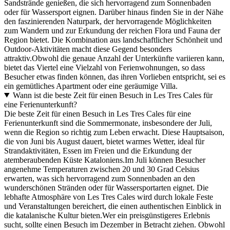
Sandstrände genießen, die sich hervorragend zum Sonnenbaden
oder für Wassersport eignen. Darüber hinaus finden Sie in der Nähe
den faszinierenden Naturpark, der hervorragende Möglichkeiten
zum Wandern und zur Erkundung der reichen Flora und Fauna der
Region bietet. Die Kombination aus landschaftlicher Schönheit und
Outdoor-Aktivitäten macht diese Gegend besonders
attraktiv.Obwohl die genaue Anzahl der Unterkünfte variieren kann,
bietet das Viertel eine Vielzahl von Ferienwohnungen, so dass
Besucher etwas finden können, das ihren Vorlieben entspricht, sei es
ein gemütliches Apartment oder eine geräumige Villa.
Wann ist die beste Zeit für einen Besuch in Les Tres Cales für
eine Ferienunterkunft?
Die beste Zeit für einen Besuch in Les Tres Cales für eine
Ferienunterkunft sind die Sommermonate, insbesondere der Juli,
wenn die Region so richtig zum Leben erwacht. Diese Hauptsaison,
die von Juni bis August dauert, bietet warmes Wetter, ideal für
Strandaktivitäten, Essen im Freien und die Erkundung der
atemberaubenden Küste Kataloniens.Im Juli können Besucher
angenehme Temperaturen zwischen 20 und 30 Grad Celsius
erwarten, was sich hervorragend zum Sonnenbaden an den
wunderschönen Stränden oder für Wassersportarten eignet. Die
lebhafte Atmosphäre von Les Tres Cales wird durch lokale Feste
und Veranstaltungen bereichert, die einen authentischen Einblick in
die katalanische Kultur bieten.Wer ein preisgünstigeres Erlebnis
sucht, sollte einen Besuch im Dezember in Betracht ziehen. Obwohl