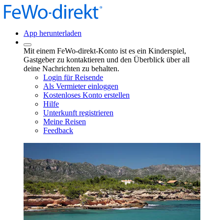
App herunterladen
Mit einem FeWo-direkt-Konto ist es ein Kinderspiel,
Gastgeber zu kontaktieren und den Überblick über all
deine Nachrichten zu behalten.
Login für Reisende
Als Vermieter einloggen
Kostenloses Konto erstellen
Hilfe
Unterkunft registrieren
Meine Reisen
Feedback