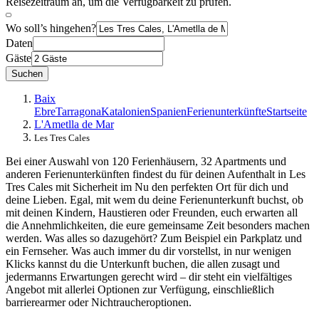
Reisezeitraum an, um die Verfügbarkeit zu prüfen.
Wo soll’s hingehen?
Daten
Gäste
Suchen
Baix
Ebre
Tarragona
Katalonien
Spanien
Ferienunterkünfte
Startseite
L'Ametlla de Mar
Les Tres Cales
Bei einer Auswahl von 120 Ferienhäusern, 32 Apartments und
anderen Ferienunterkünften findest du für deinen Aufenthalt in Les
Tres Cales mit Sicherheit im Nu den perfekten Ort für dich und
deine Lieben. Egal, mit wem du deine Ferienunterkunft buchst, ob
mit deinen Kindern, Haustieren oder Freunden, euch erwarten all
die Annehmlichkeiten, die eure gemeinsame Zeit besonders machen
werden. Was alles so dazugehört? Zum Beispiel ein Parkplatz und
ein Fernseher. Was auch immer du dir vorstellst, in nur wenigen
Klicks kannst du die Unterkunft buchen, die allen zusagt und
jedermanns Erwartungen gerecht wird – dir steht ein vielfältiges
Angebot mit allerlei Optionen zur Verfügung, einschließlich
barrierearmer oder Nichtraucheroptionen.