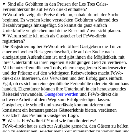
Sind alle Gebühren in den Preisen der Les Tres Cales-
Ferienunterkünfte auf FeWo-direkt enthalten?
FeWo-direkt zeigt die Preise direkt an, sobald du mit der Suche
beginnst. Es werden keine versteckten Gebühren während des
Bezahlvorgangs hinzugefügt. So kannst du ganz einfach
Unterkünfte vergleichen und deine Reise mit Zuversicht planen.
Warum sollte ich mich als Gastgeber bei FeWo-direkt
registrieren?
Die Registrierung bei FeWo-direkt öffnet Gastgebern die Tür zu
einer weltweiten Reisegemeinschaft, die auf der Suche nach
einzigartigen Aufenthalten ist, und gibt ihnen die Möglichkeit, mit
ihrer Unterkunft zu ihren eigenen Bedingungen Geld zu verdienen.
Mit benutzerfreundlichen Tools, einem engagierten Kundenservice
und der Präsenz auf den wichtigsten Reisewebsites macht FeWo-
direkt das Inserieren, das Verwalten und den Erfolg ganz einfach.
Egal, ob es sich um eine gemütliche Ferienhütte oder ein Strandhaus
handelt, Eigentümer können ihre Unterkunft in ein herausragendes
Reiseziel verwandeln,
Gastgeber werden
und FeWo-direkt die
schwere Arbeit auf dem Weg zum Erfolg erledigen lassen.
Gastgeber, die schnell und zuverlässig kommunizieren und
konsistent ein herausragendes Gästeerlebnis bieten, verdienen
zusätzlich das Premium-Gastgeber-Logo.
Was ist FeWo-direkt™ und wie funktioniert es?
FeWo-direkt hat es sich zur Aufgabe gemacht, den Gästen zu helfen,
sich zu entspannen, wieder mehr Zeit miteinander zu verbringen und