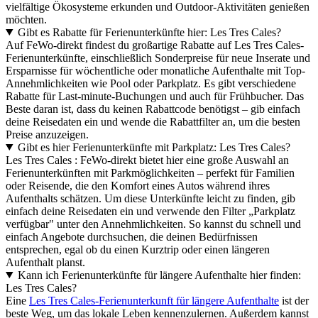
vielfältige Ökosysteme erkunden und Outdoor-Aktivitäten genießen
möchten.
Gibt es Rabatte für Ferienunterkünfte hier: Les Tres Cales?
Auf FeWo-direkt findest du großartige Rabatte auf Les Tres Cales-
Ferienunterkünfte, einschließlich Sonderpreise für neue Inserate und
Ersparnisse für wöchentliche oder monatliche Aufenthalte mit Top-
Annehmlichkeiten wie Pool oder Parkplatz. Es gibt verschiedene
Rabatte für Last-minute-Buchungen und auch für Frühbucher. Das
Beste daran ist, dass du keinen Rabattcode benötigst – gib einfach
deine Reisedaten ein und wende die Rabattfilter an, um die besten
Preise anzuzeigen.
Gibt es hier Ferienunterkünfte mit Parkplatz: Les Tres Cales?
Les Tres Cales : FeWo-direkt bietet hier eine große Auswahl an
Ferienunterkünften mit Parkmöglichkeiten – perfekt für Familien
oder Reisende, die den Komfort eines Autos während ihres
Aufenthalts schätzen. Um diese Unterkünfte leicht zu finden, gib
einfach deine Reisedaten ein und verwende den Filter „Parkplatz
verfügbar" unter den Annehmlichkeiten. So kannst du schnell und
einfach Angebote durchsuchen, die deinen Bedürfnissen
entsprechen, egal ob du einen Kurztrip oder einen längeren
Aufenthalt planst.
Kann ich Ferienunterkünfte für längere Aufenthalte hier finden:
Les Tres Cales?
Eine
Les Tres Cales-Ferienunterkunft für längere Aufenthalte
ist der
beste Weg, um das lokale Leben kennenzulernen. Außerdem kannst