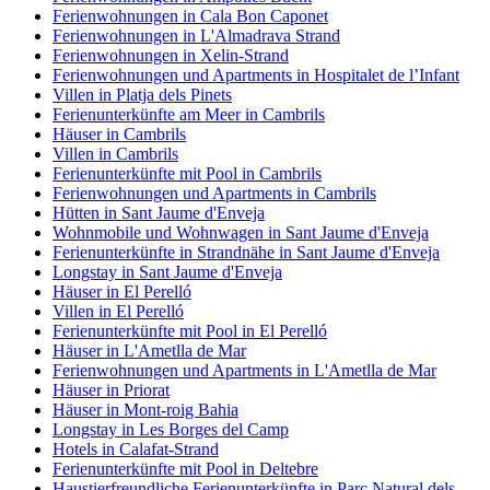
Ferienwohnungen in Cala Bon Caponet
Ferienwohnungen in L'Almadrava Strand
Ferienwohnungen in Xelin-Strand
Ferienwohnungen und Apartments in Hospitalet de l’Infant
Villen in Platja dels Pinets
Ferienunterkünfte am Meer in Cambrils
Häuser in Cambrils
Villen in Cambrils
Ferienunterkünfte mit Pool in Cambrils
Ferienwohnungen und Apartments in Cambrils
Hütten in Sant Jaume d'Enveja
Wohnmobile und Wohnwagen in Sant Jaume d'Enveja
Ferienunterkünfte in Strandnähe in Sant Jaume d'Enveja
Longstay in Sant Jaume d'Enveja
Häuser in El Perelló
Villen in El Perelló
Ferienunterkünfte mit Pool in El Perelló
Häuser in L'Ametlla de Mar
Ferienwohnungen und Apartments in L'Ametlla de Mar
Häuser in Priorat
Häuser in Mont-roig Bahia
Longstay in Les Borges del Camp
Hotels in Calafat-Strand
Ferienunterkünfte mit Pool in Deltebre
Haustierfreundliche Ferienunterkünfte in Parc Natural dels