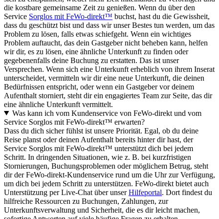
die kostbare gemeinsame Zeit zu genießen. Wenn du über den
Service
Sorglos mit FeWo-direkt™
buchst, hast du die Gewissheit,
dass du geschützt bist und dass wir unser Bestes tun werden, um das
Problem zu lösen, falls etwas schiefgeht. Wenn ein wichtiges
Problem auftaucht, das dein Gastgeber nicht beheben kann, helfen
wir dir, es zu lösen, eine ähnliche Unterkunft zu finden oder
gegebenenfalls deine Buchung zu erstatten. Das ist unser
Versprechen. Wenn sich eine Unterkunft erheblich von ihrem Inserat
unterscheidet, vermitteln wir dir eine neue Unterkunft, die deinen
Bedürfnissen entspricht, oder wenn ein Gastgeber vor deinem
Aufenthalt storniert, steht dir ein engagiertes Team zur Seite, das dir
eine ähnliche Unterkunft vermittelt.
Was kann ich vom Kundenservice von FeWo-direkt und vom
Service Sorglos mit FeWo-direkt™ erwarten?
Dass du dich sicher fühlst ist unsere Priorität. Egal, ob du deine
Reise planst oder deinen Aufenthalt bereits hinter dir hast, der
Service Sorglos mit FeWo-direkt™ unterstützt dich bei jedem
Schritt. In dringenden Situationen, wie z. B. bei kurzfristigen
Stornierungen, Buchungsproblemen oder möglichem Betrug, steht
dir der FeWo-direkt-Kundenservice rund um die Uhr zur Verfügung,
um dich bei jedem Schritt zu unterstützen. FeWo-direkt bietet auch
Unterstützung per Live-Chat über unser
Hilfeportal
. Dort findest du
hilfreiche Ressourcen zu Buchungen, Zahlungen, zur
Unterkunftsverwaltung und Sicherheit, die es dir leicht machen,
sofortige Antworten auf viele häufige Fragen zu erhalten.