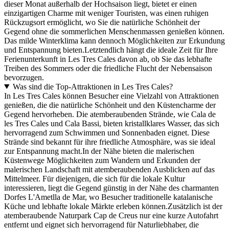
dieser Monat außerhalb der Hochsaison liegt, bietet er einen
einzigartigen Charme mit weniger Touristen, was einen ruhigen
Rückzugsort ermöglicht, wo Sie die natürliche Schönheit der
Gegend ohne die sommerlichen Menschenmassen genießen können.
Das milde Winterklima kann dennoch Möglichkeiten zur Erkundung
und Entspannung bieten.Letztendlich hängt die ideale Zeit für Ihre
Ferienunterkunft in Les Tres Cales davon ab, ob Sie das lebhafte
Treiben des Sommers oder die friedliche Flucht der Nebensaison
bevorzugen.
Was sind die Top-Attraktionen in Les Tres Cales?
In Les Tres Cales können Besucher eine Vielzahl von Attraktionen
genießen, die die natürliche Schönheit und den Küstencharme der
Gegend hervorheben. Die atemberaubenden Strände, wie Cala de
les Tres Cales und Cala Bassi, bieten kristallklares Wasser, das sich
hervorragend zum Schwimmen und Sonnenbaden eignet. Diese
Strände sind bekannt für ihre friedliche Atmosphäre, was sie ideal
zur Entspannung macht.In der Nähe bieten die malerischen
Küstenwege Möglichkeiten zum Wandern und Erkunden der
malerischen Landschaft mit atemberaubenden Ausblicken auf das
Mittelmeer. Für diejenigen, die sich für die lokale Kultur
interessieren, liegt die Gegend günstig in der Nähe des charmanten
Dorfes L'Ametlla de Mar, wo Besucher traditionelle katalanische
Küche und lebhafte lokale Märkte erleben können.Zusätzlich ist der
atemberaubende Naturpark Cap de Creus nur eine kurze Autofahrt
entfernt und eignet sich hervorragend für Naturliebhaber, die