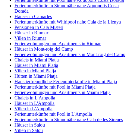
Ferienunterkünfte mit Pool nahe Aquopolis Costa Dorada
Ferienunterkünfte in Strandnähe nahe Aquopolis Costa
Dorada
Häuser in Camarles
Ferienunterkünfte mit Whirlpool nahe Cala de la Llenya
Pensionen in Cala Misteri
Häuser in Riumar
Villen in Riumar
Ferienwohnungen und Apartments in Riumar
Häuser in Mont-roig del Camp
Ferienwohnungen und Apartments in Mont-roig del Camp
Chalets in Miami Platja
Häuser in Miami Platja
Villen in Miami Platja
Hütten in Miami Platja
Haustierfreundliche Ferienunterkünfte in Miami Platja
Ferienunterkünfte mit Pool in Miami Platja
Ferienwohnungen und Apartments in Miami Platja
Chalets in L'Ampolla
Häuser in L'Ampolla
Villen in L'Ampolla
Ferienunterkünfte mit Pool in L'Ampolla
Ferienunterkünfte in Strandnähe nahe Cala de les Sirenes
Häuser in Salou
Villen in Salou