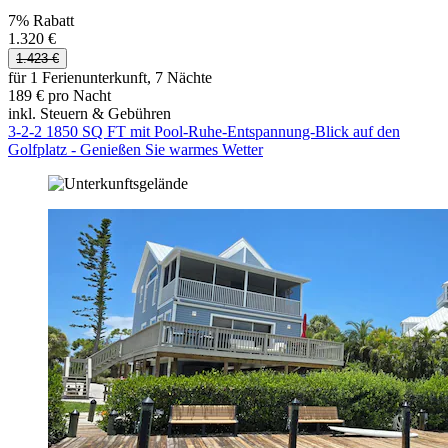
7% Rabatt
1.320 €
1.423 €
für 1 Ferienunterkunft, 7 Nächte
189 € pro Nacht
inkl. Steuern & Gebühren
3-2-2 1850 SQ FT mit Pool-Ruhe-Entspannung-Blick auf den
Golfplatz - Genießen Sie warmes Wetter