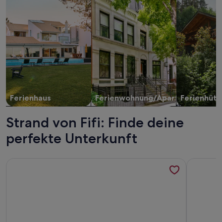
Ferienhaus
Ferienwohnung/Apartment
Ferienhütt
Strand von Fifi: Finde deine
perfekte Unterkunft
Weitere Infos zu Haven of peace between sera and mountai
Weitere I