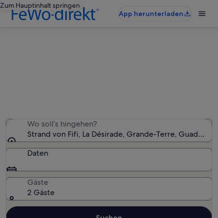
Zum Hauptinhalt springen
App herunterladen
Ferienunterkünfte nahe Strand von
Fifi
Wir haben 26 Ferienunterkünfte gefunden. Bitte gib
deinen Reisezeitraum an, um die Verfügbarkeit zu
prüfen.
Wo soll’s hingehen?
Strand von Fifi, La Désirade, Grande-Terre, Guadelou
Daten
Gäste
2 Gäste
Suchen