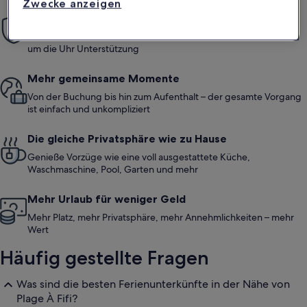
Zwecke anzeigen
Einfach sorglos
Mit unserer Mit-Vertrauen-Buchen-Garantie bieten wir dir rund
um die Uhr Unterstützung
Mehr gemeinsame Momente
Von der Buchung bis hin zum Aufenthalt – der gesamte Vorgang
ist einfach und unkompliziert
Die gleiche Privatsphäre wie zu Hause
Genieße Vorzüge wie eine voll ausgestattete Küche,
Waschmaschine, Pool, Garten und mehr
Mehr Urlaub für weniger Geld
Mehr Platz, mehr Privatsphäre, mehr Annehmlichkeiten – mehr
Wert
Häufig gestellte Fragen
Was sind die besten Ferienunterkünfte in der Nähe von
Plage À Fifi?