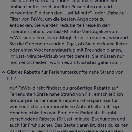
Diese Unterkünfte zu finden ist einfach. Geben Sie
einfach Ihr Reiseziel und Ihre Reisedaten ein und
verwenden Sie dann den „Last Minute"- oder „Rabatte"-
Filter von FeWo, um die besten Angebote zu
entdecken. Sie werden reduzierte Preise in den
Inseraten sehen. Die Last-Minute-Mietobjekte von
FeWo sind eine clevere Möglichkeit zu sparen, während
Sie die Gegend erkunden. Egal, ob Sie eine kurze Reise
oder einen Wochenendausflug mit Freunden planen,
Ihr Last-Minute-Urlaub wartet bereits, Sie müssen nur
noch entscheiden, wohin es als Nächstes gehen soll.
Gibt es Rabatte für Ferienunterkünfte nahe Strand von
Fifi?
Auf FeWo-direkt findest du großartige Rabatte auf
Ferienunterkünfte nahe Strand von Fifi, einschließlich
Sonderpreise für neue Inserate und Ersparnisse für
wöchentliche oder monatliche Aufenthalte mit Top-
Annehmlichkeiten wie Pool oder Parkplatz. Es gibt
verschiedene Rabatte für Last-minute-Buchungen und
auch für Frühbucher. Das Beste daran ist, dass du keinen
Rabattcode benötigst – gib einfach deine Reisedaten