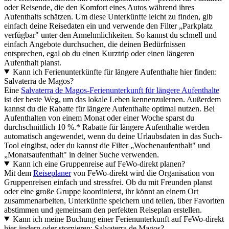
oder Reisende, die den Komfort eines Autos während ihres
Aufenthalts schätzen. Um diese Unterkünfte leicht zu finden, gib
einfach deine Reisedaten ein und verwende den Filter „Parkplatz
verfügbar" unter den Annehmlichkeiten. So kannst du schnell und
einfach Angebote durchsuchen, die deinen Bedürfnissen
entsprechen, egal ob du einen Kurztrip oder einen längeren
Aufenthalt planst.
Kann ich Ferienunterkünfte für längere Aufenthalte hier finden:
Salvaterra de Magos?
Eine
Salvaterra de Magos-Ferienunterkunft für längere Aufenthalte
ist der beste Weg, um das lokale Leben kennenzulernen. Außerdem
kannst du die Rabatte für längere Aufenthalte optimal nutzen. Bei
Aufenthalten von einem Monat oder einer Woche sparst du
durchschnittlich 10 %.* Rabatte für längere Aufenthalte werden
automatisch angewendet, wenn du deine Urlaubsdaten in das Such-
Tool eingibst, oder du kannst die Filter „Wochenaufenthalt" und
„Monatsaufenthalt" in deiner Suche verwenden.
Kann ich eine Gruppenreise auf FeWo-direkt planen?
Mit dem
Reiseplaner
von FeWo-direkt wird die Organisation von
Gruppenreisen einfach und stressfrei. Ob du mit Freunden planst
oder eine große Gruppe koordinierst, ihr könnt an einem Ort
zusammenarbeiten, Unterkünfte speichern und teilen, über Favoriten
abstimmen und gemeinsam den perfekten Reiseplan erstellen.
Kann ich meine Buchung einer Ferienunterkunft auf FeWo-direkt
hier ändern oder stornieren: Salvaterra de Magos?