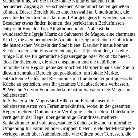
Stadtzentrums, wo Sie in die lokale Kultur eintauchen und
bequemen Zugang zu verschiedenen Annehmlichkeiten genießen
können. Dieser Bereich bietet eine Auswahl an Unterkünften, die
verschiedenen Geschmäckern und Budgets gerecht werden, sodass
Besucher etwas finden können, das perfekt ihren Bedürfnissen
entspricht.Eine der Top-Attraktionen in der Nähe ist die
wunderschöne Igreja Matriz de Salvaterra de Magos, eine charmante
Kirche, die atemberaubende Architektur zeigt und einen Einblick in
die historischen Wurzeln der Stadt bietet. Darüber hinaus können
Sie das malerische Flussufer entlang des Tejo erkunden, das eine
ruhige Kulisse für gemütliche Spaziergänge oder Picknicks bietet,
ideal für diejenigen, die sich entspannen und die natürliche
Schönheit der Region genießen möchten.Darüber hinaus sind Sie in
diesem zentralen Bereich gut positioniert, um lokale Märkte,
entzückende Cafés und Restaurants mit traditioneller portugiesischer
Küche zu genießen, was Ihr gesamtes Urlaubserlebnis verbessert.
Welche Art von Ferienunterkunft ist in Salvaterra De Magos am
beliebtesten?
In Salvaterra De Magos sind Villen und Ferienhäuser die
beliebtesten Arten von Ferienunterkünften, wobei in der gesamten
Region mehrere Optionen zur Verfügung stehen. Diese Unterkünfte
verfügen in der Regel über geräumige Grundrisse, mehrere
Schlafzimmer und voll ausgestattete Küchen, die eine komfortable
Umgebung für Familien oder Gruppen bieten. Viele der Mietobjekte
verfügen auch über Außenbereiche wie Gärten oder Terrassen, die