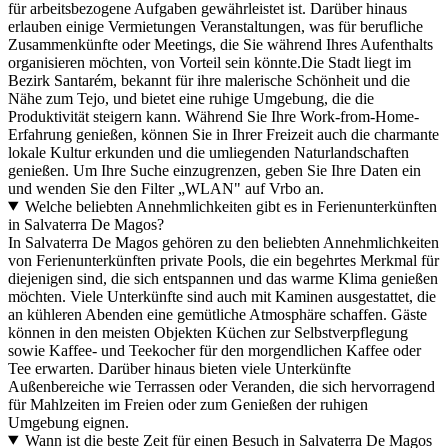
für arbeitsbezogene Aufgaben gewährleistet ist. Darüber hinaus
erlauben einige Vermietungen Veranstaltungen, was für berufliche
Zusammenkünfte oder Meetings, die Sie während Ihres Aufenthalts
organisieren möchten, von Vorteil sein könnte.Die Stadt liegt im
Bezirk Santarém, bekannt für ihre malerische Schönheit und die
Nähe zum Tejo, und bietet eine ruhige Umgebung, die die
Produktivität steigern kann. Während Sie Ihre Work-from-Home-
Erfahrung genießen, können Sie in Ihrer Freizeit auch die charmante
lokale Kultur erkunden und die umliegenden Naturlandschaften
genießen. Um Ihre Suche einzugrenzen, geben Sie Ihre Daten ein
und wenden Sie den Filter „WLAN" auf Vrbo an.
Welche beliebten Annehmlichkeiten gibt es in Ferienunterkünften
in Salvaterra De Magos?
In Salvaterra De Magos gehören zu den beliebten Annehmlichkeiten
von Ferienunterkünften private Pools, die ein begehrtes Merkmal für
diejenigen sind, die sich entspannen und das warme Klima genießen
möchten. Viele Unterkünfte sind auch mit Kaminen ausgestattet, die
an kühleren Abenden eine gemütliche Atmosphäre schaffen. Gäste
können in den meisten Objekten Küchen zur Selbstverpflegung
sowie Kaffee- und Teekocher für den morgendlichen Kaffee oder
Tee erwarten. Darüber hinaus bieten viele Unterkünfte
Außenbereiche wie Terrassen oder Veranden, die sich hervorragend
für Mahlzeiten im Freien oder zum Genießen der ruhigen
Umgebung eignen.
Wann ist die beste Zeit für einen Besuch in Salvaterra De Magos