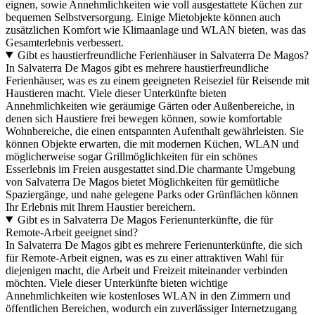
eignen, sowie Annehmlichkeiten wie voll ausgestattete Küchen zur
bequemen Selbstversorgung. Einige Mietobjekte können auch
zusätzlichen Komfort wie Klimaanlage und WLAN bieten, was das
Gesamterlebnis verbessert.
Gibt es haustierfreundliche Ferienhäuser in Salvaterra De Magos?
In Salvaterra De Magos gibt es mehrere haustierfreundliche
Ferienhäuser, was es zu einem geeigneten Reiseziel für Reisende mit
Haustieren macht. Viele dieser Unterkünfte bieten
Annehmlichkeiten wie geräumige Gärten oder Außenbereiche, in
denen sich Haustiere frei bewegen können, sowie komfortable
Wohnbereiche, die einen entspannten Aufenthalt gewährleisten. Sie
können Objekte erwarten, die mit modernen Küchen, WLAN und
möglicherweise sogar Grillmöglichkeiten für ein schönes
Esserlebnis im Freien ausgestattet sind.Die charmante Umgebung
von Salvaterra De Magos bietet Möglichkeiten für gemütliche
Spaziergänge, und nahe gelegene Parks oder Grünflächen können
Ihr Erlebnis mit Ihrem Haustier bereichern.
Gibt es in Salvaterra De Magos Ferienunterkünfte, die für
Remote-Arbeit geeignet sind?
In Salvaterra De Magos gibt es mehrere Ferienunterkünfte, die sich
für Remote-Arbeit eignen, was es zu einer attraktiven Wahl für
diejenigen macht, die Arbeit und Freizeit miteinander verbinden
möchten. Viele dieser Unterkünfte bieten wichtige
Annehmlichkeiten wie kostenloses WLAN in den Zimmern und
öffentlichen Bereichen, wodurch ein zuverlässiger Internetzugang