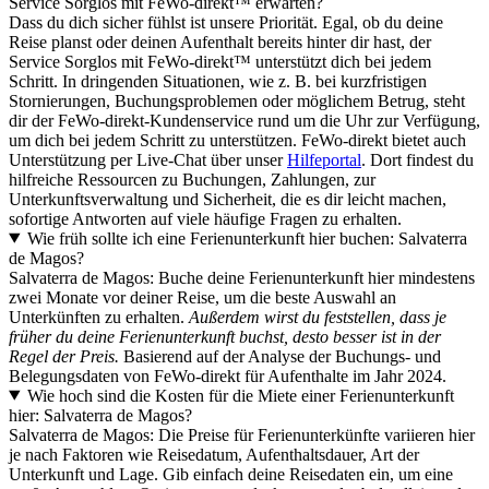
Service Sorglos mit FeWo-direkt™ erwarten?
Dass du dich sicher fühlst ist unsere Priorität. Egal, ob du deine
Reise planst oder deinen Aufenthalt bereits hinter dir hast, der
Service Sorglos mit FeWo-direkt™ unterstützt dich bei jedem
Schritt. In dringenden Situationen, wie z. B. bei kurzfristigen
Stornierungen, Buchungsproblemen oder möglichem Betrug, steht
dir der FeWo-direkt-Kundenservice rund um die Uhr zur Verfügung,
um dich bei jedem Schritt zu unterstützen. FeWo-direkt bietet auch
Unterstützung per Live-Chat über unser
Hilfeportal
. Dort findest du
hilfreiche Ressourcen zu Buchungen, Zahlungen, zur
Unterkunftsverwaltung und Sicherheit, die es dir leicht machen,
sofortige Antworten auf viele häufige Fragen zu erhalten.
Wie früh sollte ich eine Ferienunterkunft hier buchen: Salvaterra
de Magos?
Salvaterra de Magos: Buche deine Ferienunterkunft hier mindestens
zwei Monate vor deiner Reise, um die beste Auswahl an
Unterkünften zu erhalten.
Außerdem wirst du feststellen, dass je
früher du deine Ferienunterkunft buchst, desto besser ist in der
Regel der Preis.
Basierend auf der Analyse der Buchungs- und
Belegungsdaten von FeWo-direkt für Aufenthalte im Jahr 2024.
Wie hoch sind die Kosten für die Miete einer Ferienunterkunft
hier: Salvaterra de Magos?
Salvaterra de Magos: Die Preise für Ferienunterkünfte variieren hier
je nach Faktoren wie Reisedatum, Aufenthaltsdauer, Art der
Unterkunft und Lage. Gib einfach deine Reisedaten ein, um eine