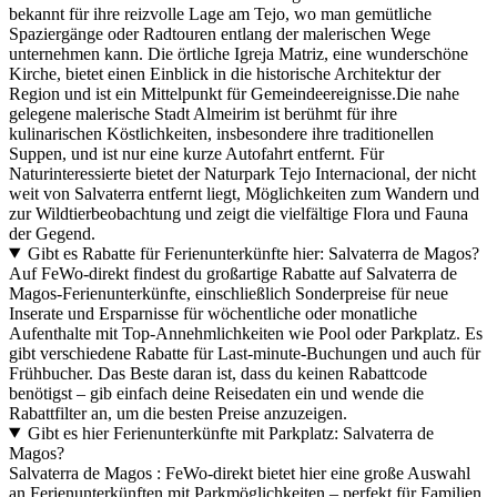
bekannt für ihre reizvolle Lage am Tejo, wo man gemütliche
Spaziergänge oder Radtouren entlang der malerischen Wege
unternehmen kann. Die örtliche Igreja Matriz, eine wunderschöne
Kirche, bietet einen Einblick in die historische Architektur der
Region und ist ein Mittelpunkt für Gemeindeereignisse.Die nahe
gelegene malerische Stadt Almeirim ist berühmt für ihre
kulinarischen Köstlichkeiten, insbesondere ihre traditionellen
Suppen, und ist nur eine kurze Autofahrt entfernt. Für
Naturinteressierte bietet der Naturpark Tejo Internacional, der nicht
weit von Salvaterra entfernt liegt, Möglichkeiten zum Wandern und
zur Wildtierbeobachtung und zeigt die vielfältige Flora und Fauna
der Gegend.
Gibt es Rabatte für Ferienunterkünfte hier: Salvaterra de Magos?
Auf FeWo-direkt findest du großartige Rabatte auf Salvaterra de
Magos-Ferienunterkünfte, einschließlich Sonderpreise für neue
Inserate und Ersparnisse für wöchentliche oder monatliche
Aufenthalte mit Top-Annehmlichkeiten wie Pool oder Parkplatz. Es
gibt verschiedene Rabatte für Last-minute-Buchungen und auch für
Frühbucher. Das Beste daran ist, dass du keinen Rabattcode
benötigst – gib einfach deine Reisedaten ein und wende die
Rabattfilter an, um die besten Preise anzuzeigen.
Gibt es hier Ferienunterkünfte mit Parkplatz: Salvaterra de
Magos?
Salvaterra de Magos : FeWo-direkt bietet hier eine große Auswahl
an Ferienunterkünften mit Parkmöglichkeiten – perfekt für Familien