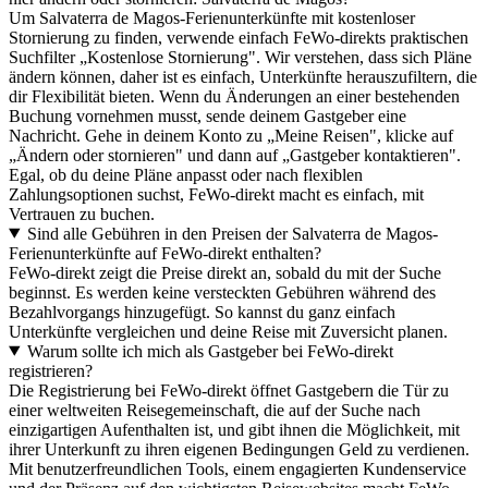
Um Salvaterra de Magos-Ferienunterkünfte mit kostenloser
Stornierung zu finden, verwende einfach FeWo-direkts praktischen
Suchfilter „Kostenlose Stornierung". Wir verstehen, dass sich Pläne
ändern können, daher ist es einfach, Unterkünfte herauszufiltern, die
dir Flexibilität bieten. Wenn du Änderungen an einer bestehenden
Buchung vornehmen musst, sende deinem Gastgeber eine
Nachricht. Gehe in deinem Konto zu „Meine Reisen", klicke auf
„Ändern oder stornieren" und dann auf „Gastgeber kontaktieren".
Egal, ob du deine Pläne anpasst oder nach flexiblen
Zahlungsoptionen suchst, FeWo-direkt macht es einfach, mit
Vertrauen zu buchen.
Sind alle Gebühren in den Preisen der Salvaterra de Magos-
Ferienunterkünfte auf FeWo-direkt enthalten?
FeWo-direkt zeigt die Preise direkt an, sobald du mit der Suche
beginnst. Es werden keine versteckten Gebühren während des
Bezahlvorgangs hinzugefügt. So kannst du ganz einfach
Unterkünfte vergleichen und deine Reise mit Zuversicht planen.
Warum sollte ich mich als Gastgeber bei FeWo-direkt
registrieren?
Die Registrierung bei FeWo-direkt öffnet Gastgebern die Tür zu
einer weltweiten Reisegemeinschaft, die auf der Suche nach
einzigartigen Aufenthalten ist, und gibt ihnen die Möglichkeit, mit
ihrer Unterkunft zu ihren eigenen Bedingungen Geld zu verdienen.
Mit benutzerfreundlichen Tools, einem engagierten Kundenservice