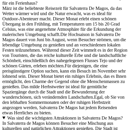
für ein Ferienhaus?
März ist die beliebteste Reisezeit für Salvaterra De Magos, da das
Wetter wärmer wird und die Natur erwacht, was es ideal für
Outdoor-Abenteuer macht. Dieser Monat erlebt einen schönen
Übergang in den Frühling, mit Temperaturen um 15 bis 20 Grad
Celsius, was eine angenehme Atmosphäre für die Erkundung der
malerischen Umgebung schafft.Die Hochsaison in Salvaterra De
Magos dauert von Juni bis August, wenn Besucher strömen, um die
lebendige Umgebung zu genießen und an verschiedenen lokalen
Festen teilzunehmen. Während dieser Zeit wimmelt es in der Region
von Touristen, die das reiche kulturelle Erbe und die landschaftliche
Schönheit, einschließlich des nahegelegenen Flusses Tejo und der
schönen Gärten, erleben möchten.Für diejenigen, die eine
preisgünstigere Option suchen, kann ein Besuch im November sehr
lohnend sein. Dieser Monat bietet ein ruhiges Erlebnis, das es Ihnen
ermöglicht, den Charme der Gegend ohne die Menschenmassen zu
genießen. Das milde Herbstwetter ist ideal für gemütliche
Spaziergänge durch die Stadt und die Bewunderung der
wunderschönen, sich verändernden Landschaften.Egal, ob Sie von
den lebhaften Sommermonaten oder der ruhigen Herbstzeit
angezogen werden, Salvaterra De Magos hat jedem Reisenden
etwas Herrliches zu bieten.
Was sind die wichtigsten Attraktionen in Salvaterra De Magos?
In Salvaterra de Magos können Besucher eine Mischung aus
kulturellen und natürlichen Attraktionen genießen. Die Stadt ist