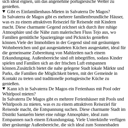
sich ideal eignen, um das angenehme portugiesische Wetter zu
genießen.
Gibt es Einfamilienhaus-Mieten in Salvaterra De Magos?
In Salvaterra de Magos gibt es mehrere familienfreundliche Häuser,
was es zu einem attraktiven Reiseziel für Reisende mit Kindern
macht. Diese charmante Gegend zeichnet sich durch ihre ruhige
Atmosphäre und die Nähe zum malerischen Fluss Tejo aus, wo
Familien gemütliche Spaziergänge und Picknicks genießen
können.Viele der Immobilien in der Gegend sind mit geräumigen
Wohnbereichen und gut ausgestatteten Küchen ausgestattet, ideal für
die gemeinsame Zubereitung von Mahlzeiten nach einem
Erkundungstag. Außenbereiche sind oft inbegriffen, sodass Kinder
spielen und Familien sich an der frischen Luft entspannen
können.Zusätzlich bietet die nahe gelegene Stadt lokale Märkte und
Parks, die Familien die Möglichkeit bieten, mit der Gemeinde in
Kontakt zu treten und traditionelle portugiesische Küche zu
genießen.
Kann ich in Salvaterra De Magos ein Ferienhaus mit Pool oder
Whirlpool mieten?
In Salvaterra De Magos gibt es mehrere Ferienhäuser mit Pools und
Whirlpools zu mieten, was es zu einem attraktiven Reiseziel für
Reisende macht, die Entspannung suchen. Diese charmante Stadt im
Distrikt Santarém bietet eine ruhige Atmosphäre, ideal zum
Entspannen nach einem Erkundungstag. Viele Unterkünfte verfügen
über geräumige Außenbereiche, die sich ideal zum Sonnenbaden