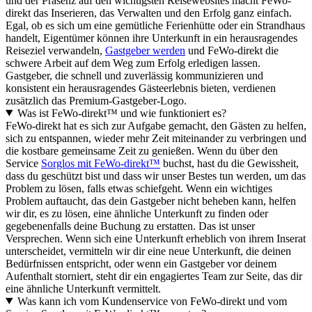
und der Präsenz auf den wichtigsten Reisewebsites macht FeWo-
direkt das Inserieren, das Verwalten und den Erfolg ganz einfach.
Egal, ob es sich um eine gemütliche Ferienhütte oder ein Strandhaus
handelt, Eigentümer können ihre Unterkunft in ein herausragendes
Reiseziel verwandeln,
Gastgeber werden
und FeWo-direkt die
schwere Arbeit auf dem Weg zum Erfolg erledigen lassen.
Gastgeber, die schnell und zuverlässig kommunizieren und
konsistent ein herausragendes Gästeerlebnis bieten, verdienen
zusätzlich das Premium-Gastgeber-Logo.
Was ist FeWo-direkt™ und wie funktioniert es?
FeWo-direkt hat es sich zur Aufgabe gemacht, den Gästen zu helfen,
sich zu entspannen, wieder mehr Zeit miteinander zu verbringen und
die kostbare gemeinsame Zeit zu genießen. Wenn du über den
Service
Sorglos mit FeWo-direkt™
buchst, hast du die Gewissheit,
dass du geschützt bist und dass wir unser Bestes tun werden, um das
Problem zu lösen, falls etwas schiefgeht. Wenn ein wichtiges
Problem auftaucht, das dein Gastgeber nicht beheben kann, helfen
wir dir, es zu lösen, eine ähnliche Unterkunft zu finden oder
gegebenenfalls deine Buchung zu erstatten. Das ist unser
Versprechen. Wenn sich eine Unterkunft erheblich von ihrem Inserat
unterscheidet, vermitteln wir dir eine neue Unterkunft, die deinen
Bedürfnissen entspricht, oder wenn ein Gastgeber vor deinem
Aufenthalt storniert, steht dir ein engagiertes Team zur Seite, das dir
eine ähnliche Unterkunft vermittelt.
Was kann ich vom Kundenservice von FeWo-direkt und vom