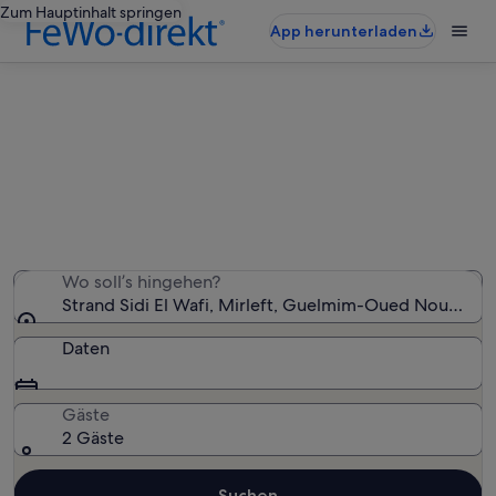
Zum Hauptinhalt springen
App herunterladen
Ferienunterkünfte nahe Strand Sidi
El Wafi
Wir haben 74 Ferienunterkünfte gefunden. Bitte gib
deinen Reisezeitraum an, um die Verfügbarkeit zu
prüfen.
Wo soll’s hingehen?
Strand Sidi El Wafi, Mirleft, Guelmim-Oued Noun, Ma
Daten
Gäste
2 Gäste
Suchen