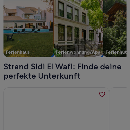
Ferienhaus
Ferienwohnung/Apartment
Ferienhütt
Strand Sidi El Wafi: Finde deine
perfekte Unterkunft
Weitere Infos zu Villa Mossa
Weitere I