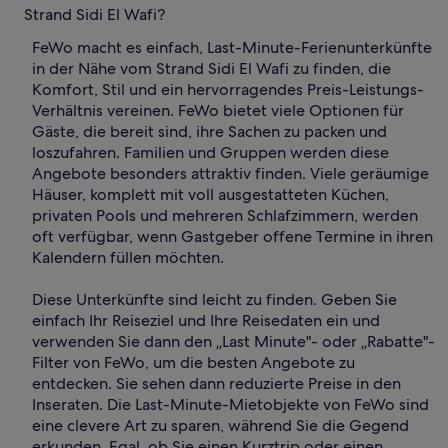
Strand Sidi El Wafi?
FeWo macht es einfach, Last-Minute-Ferienunterkünfte
in der Nähe vom Strand Sidi El Wafi zu finden, die
Komfort, Stil und ein hervorragendes Preis-Leistungs-
Verhältnis vereinen. FeWo bietet viele Optionen für
Gäste, die bereit sind, ihre Sachen zu packen und
loszufahren. Familien und Gruppen werden diese
Angebote besonders attraktiv finden. Viele geräumige
Häuser, komplett mit voll ausgestatteten Küchen,
privaten Pools und mehreren Schlafzimmern, werden
oft verfügbar, wenn Gastgeber offene Termine in ihren
Kalendern füllen möchten.
Diese Unterkünfte sind leicht zu finden. Geben Sie
einfach Ihr Reiseziel und Ihre Reisedaten ein und
verwenden Sie dann den „Last Minute"- oder „Rabatte"-
Filter von FeWo, um die besten Angebote zu
entdecken. Sie sehen dann reduzierte Preise in den
Inseraten. Die Last-Minute-Mietobjekte von FeWo sind
eine clevere Art zu sparen, während Sie die Gegend
erkunden. Egal, ob Sie einen Kurztrip oder einen