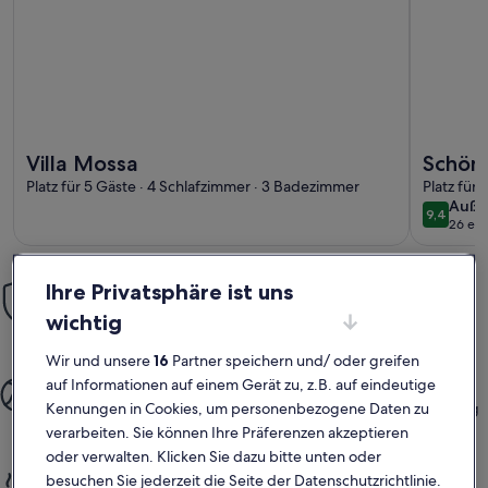
Weitere Infos zu Villa Mossa
Weitere I
Villa Mossa
Schön
Platz für 5 Gäste · 4 Schlafzimmer · 3 Badezimmer
Platz für
auße
Auße
9,4
9,4 von 
26 ex
Einfach sorglos
Ihre Privatsphäre ist uns
Mit unserer Mit-Vertrauen-Buchen-Garantie bieten wir dir rund
wichtig
um die Uhr Unterstützung
Wir und unsere
16
Partner speichern und/ oder greifen
Mehr gemeinsame Momente
auf Informationen auf einem Gerät zu, z.B. auf eindeutige
Kennungen in Cookies, um personenbezogene Daten zu
Von der Buchung bis hin zum Aufenthalt – der gesamte Vorgang
ist einfach und unkompliziert
verarbeiten. Sie können Ihre Präferenzen akzeptieren
oder verwalten. Klicken Sie dazu bitte unten oder
Die gleiche Privatsphäre wie zu Hause
besuchen Sie jederzeit die Seite der Datenschutzrichtlinie.