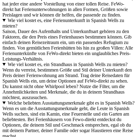
hat jeder eine andere Vorstellung von einer tollen Reise. FeWo-
direkt hat Ferienunterwohnungen in allen Formen, Größen sowie
Preislagen und wir können dir helfen, die passende zu finden.
Wie viel kostet es, eine Ferienunterkunft in Spanish Wells zu
mieten?
Saison, Dauer des Aufenthalts und Unterkunftsart gehören zu den
Faktoren, die den Preis eines Ferienhauses bestimmen können. Gib
einfach deinen Reisezeitraum ein, um ein passendes Refugium zu
finden. Von gemütlichen Ferienhütten bis hin zu großen Villen: Alle
Ferienunterkünfte von FeWo-direkt bieten ein unglaubliches Preis-
Leistungs-Verhältnis.
Wie viel kostet es, ein Strandhaus in Spanish Wells zu mieten?
Wenn du verreist, bestimmen Größe und Stil deiner Unterkunft den
Preis deiner Ferienwohnung am Strand. Trag deine Reisedaten für
Spanish Wells ein, um deine Optionen auf FeWo-direkt zu sehen.
Du kannst nicht ohne Whirlpool leben? Nutze die Filter, um die
Annehmlichkeiten und Merkmale, die du in deinem Strandhaus
möchtest, auszusuchen.
Welche beliebten Ausstattungsmerkmale gibt es in Spanish Wells?
Wenn es um die Ausstattungsmerkmale geht, die Leute in Spanish
Wells suchen, sind ein Kamin, eine Feuerstelle und ein Garten am
beliebtesten. Bei Ferienhäusern von Fewo-direkt entdeckst du
Optionen, die deinem Stil und Geschmack entsprechen, egal ob du
mit deinem Partner, deiner Familie oder sogar Haustieren eine Reise
machst.