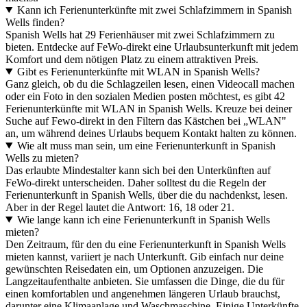
Kann ich Ferienunterkünfte mit zwei Schlafzimmern in Spanish
Wells finden?
Spanish Wells hat 29 Ferienhäuser mit zwei Schlafzimmern zu
bieten. Entdecke auf FeWo-direkt eine Urlaubsunterkunft mit jedem
Komfort und dem nötigen Platz zu einem attraktiven Preis.
Gibt es Ferienunterkünfte mit WLAN in Spanish Wells?
Ganz gleich, ob du die Schlagzeilen lesen, einen Videocall machen
oder ein Foto in den sozialen Medien posten möchtest, es gibt 42
Ferienunterkünfte mit WLAN in Spanish Wells. Kreuze bei deiner
Suche auf Fewo-direkt in den Filtern das Kästchen bei „WLAN"
an, um während deines Urlaubs bequem Kontakt halten zu können.
Wie alt muss man sein, um eine Ferienunterkunft in Spanish
Wells zu mieten?
Das erlaubte Mindestalter kann sich bei den Unterkünften auf
FeWo-direkt unterscheiden. Daher solltest du die Regeln der
Ferienunterkunft in Spanish Wells, über die du nachdenkst, lesen.
Aber in der Regel lautet die Antwort: 16, 18 oder 21.
Wie lange kann ich eine Ferienunterkunft in Spanish Wells
mieten?
Den Zeitraum, für den du eine Ferienunterkunft in Spanish Wells
mieten kannst, variiert je nach Unterkunft. Gib einfach nur deine
gewünschten Reisedaten ein, um Optionen anzuzeigen. Die
Langzeitaufenthalte anbieten. Sie umfassen die Dinge, die du für
einen komfortablen und angenehmen längeren Urlaub brauchst,
darunter eine Klimaanlage und Waschmaschine. Einige Unterkünfte