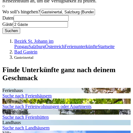
Reisezeitraum an, um die Verfügbarkeit zu prüfen.
Wo soll’s hingehen?
Daten
Gäste
Suchen
Bezirk St. Johann im
Pongau
Salzburg
Österreich
Ferienunterkünfte
Startseite
Bad Gastein
Gasteinertal
Finde Unterkünfte ganz nach deinem
Geschmack
Ferienhaus
Suche nach Ferienhäusern
Ferienwohnung/Apartment
Suche nach Ferienwohnungen oder Apartments
Ferienhütte
Suche nach Ferienhütten
Landhaus
Suche nach Landhäusern