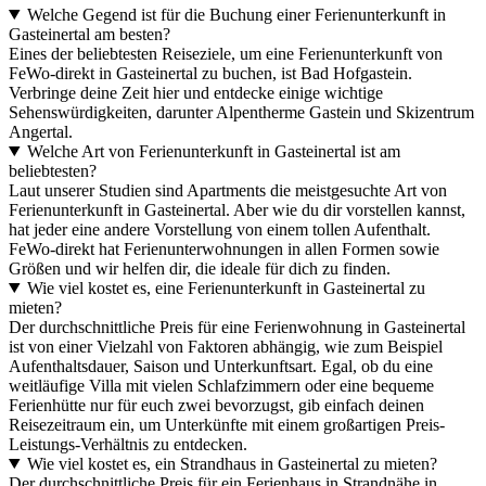
Welche Gegend ist für die Buchung einer Ferienunterkunft in
Gasteinertal am besten?
Eines der beliebtesten Reiseziele, um eine Ferienunterkunft von
FeWo-direkt in Gasteinertal zu buchen, ist Bad Hofgastein.
Verbringe deine Zeit hier und entdecke einige wichtige
Sehenswürdigkeiten, darunter Alpentherme Gastein und Skizentrum
Angertal.
Welche Art von Ferienunterkunft in Gasteinertal ist am
beliebtesten?
Laut unserer Studien sind Apartments die meistgesuchte Art von
Ferienunterkunft in Gasteinertal. Aber wie du dir vorstellen kannst,
hat jeder eine andere Vorstellung von einem tollen Aufenthalt.
FeWo-direkt hat Ferienunterwohnungen in allen Formen sowie
Größen und wir helfen dir, die ideale für dich zu finden.
Wie viel kostet es, eine Ferienunterkunft in Gasteinertal zu
mieten?
Der durchschnittliche Preis für eine Ferienwohnung in Gasteinertal
ist von einer Vielzahl von Faktoren abhängig, wie zum Beispiel
Aufenthaltsdauer, Saison und Unterkunftsart. Egal, ob du eine
weitläufige Villa mit vielen Schlafzimmern oder eine bequeme
Ferienhütte nur für euch zwei bevorzugst, gib einfach deinen
Reisezeitraum ein, um Unterkünfte mit einem großartigen Preis-
Leistungs-Verhältnis zu entdecken.
Wie viel kostet es, ein Strandhaus in Gasteinertal zu mieten?
Der durchschnittliche Preis für ein Ferienhaus in Strandnähe in