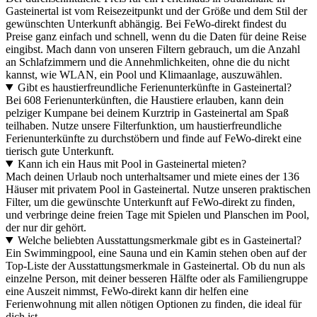
Gasteinertal ist vom Reisezeitpunkt und der Größe und dem Stil der
gewünschten Unterkunft abhängig. Bei FeWo-direkt findest du
Preise ganz einfach und schnell, wenn du die Daten für deine Reise
eingibst. Mach dann von unseren Filtern gebrauch, um die Anzahl
an Schlafzimmern und die Annehmlichkeiten, ohne die du nicht
kannst, wie WLAN, ein Pool und Klimaanlage, auszuwählen.
Gibt es haustierfreundliche Ferienunterkünfte in Gasteinertal?
Bei 608 Ferienunterkünften, die Haustiere erlauben, kann dein
pelziger Kumpane bei deinem Kurztrip in Gasteinertal am Spaß
teilhaben. Nutze unsere Filterfunktion, um haustierfreundliche
Ferienunterkünfte zu durchstöbern und finde auf FeWo-direkt eine
tierisch gute Unterkunft.
Kann ich ein Haus mit Pool in Gasteinertal mieten?
Mach deinen Urlaub noch unterhaltsamer und miete eines der 136
Häuser mit privatem Pool in Gasteinertal. Nutze unseren praktischen
Filter, um die gewünschte Unterkunft auf FeWo-direkt zu finden,
und verbringe deine freien Tage mit Spielen und Planschen im Pool,
der nur dir gehört.
Welche beliebten Ausstattungsmerkmale gibt es in Gasteinertal?
Ein Swimmingpool, eine Sauna und ein Kamin stehen oben auf der
Top-Liste der Ausstattungsmerkmale in Gasteinertal. Ob du nun als
einzelne Person, mit deiner besseren Hälfte oder als Familiengruppe
eine Auszeit nimmst, FeWo-direkt kann dir helfen eine
Ferienwohnung mit allen nötigen Optionen zu finden, die ideal für
dich ist.