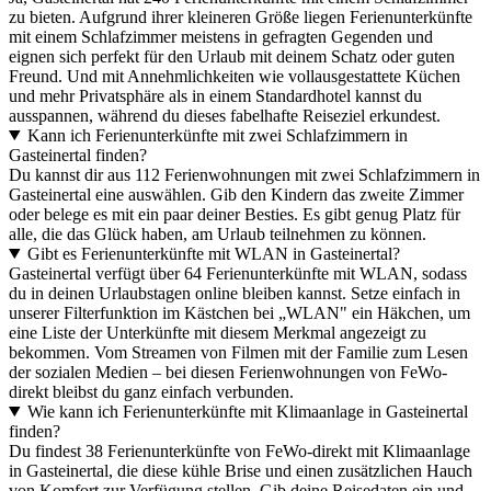
zu bieten. Aufgrund ihrer kleineren Größe liegen Ferienunterkünfte
mit einem Schlafzimmer meistens in gefragten Gegenden und
eignen sich perfekt für den Urlaub mit deinem Schatz oder guten
Freund. Und mit Annehmlichkeiten wie vollausgestattete Küchen
und mehr Privatsphäre als in einem Standardhotel kannst du
ausspannen, während du dieses fabelhafte Reiseziel erkundest.
Kann ich Ferienunterkünfte mit zwei Schlafzimmern in
Gasteinertal finden?
Du kannst dir aus 112 Ferienwohnungen mit zwei Schlafzimmern in
Gasteinertal eine auswählen. Gib den Kindern das zweite Zimmer
oder belege es mit ein paar deiner Besties. Es gibt genug Platz für
alle, die das Glück haben, am Urlaub teilnehmen zu können.
Gibt es Ferienunterkünfte mit WLAN in Gasteinertal?
Gasteinertal verfügt über 64 Ferienunterkünfte mit WLAN, sodass
du in deinen Urlaubstagen online bleiben kannst. Setze einfach in
unserer Filterfunktion im Kästchen bei „WLAN" ein Häkchen, um
eine Liste der Unterkünfte mit diesem Merkmal angezeigt zu
bekommen. Vom Streamen von Filmen mit der Familie zum Lesen
der sozialen Medien – bei diesen Ferienwohnungen von FeWo-
direkt bleibst du ganz einfach verbunden.
Wie kann ich Ferienunterkünfte mit Klimaanlage in Gasteinertal
finden?
Du findest 38 Ferienunterkünfte von FeWo-direkt mit Klimaanlage
in Gasteinertal, die diese kühle Brise und einen zusätzlichen Hauch
von Komfort zur Verfügung stellen. Gib deine Reisedaten ein und