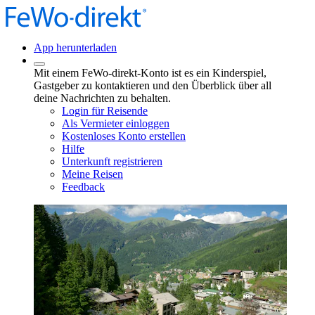
App herunterladen
Mit einem FeWo-direkt-Konto ist es ein Kinderspiel,
Gastgeber zu kontaktieren und den Überblick über all
deine Nachrichten zu behalten.
Login für Reisende
Als Vermieter einloggen
Kostenloses Konto erstellen
Hilfe
Unterkunft registrieren
Meine Reisen
Feedback