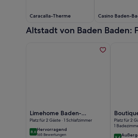
Caracalla-Therme
Casino Baden-B
Altstadt von Baden Baden: 
Weitere Informationen zu Limehome Baden-Baden
Weitere Inf
Foto von Limehome Baden-Baden Bäderstraße
Foto von Bo
Limehome Baden-
Boutiqu
Baden Bäderstraße
Apartme
Platz für 2 Gäste · 1 Schlafzimmer
Platz für 2 G
1 Badezimm
hervorragend
Hervorragend
8,6
8,6 von 10
außerg
165 Bewertungen
Außerg
(165
9,4