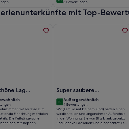
9,4 von 10
ungen
3 Bewertungen
(3
 Ferienunterkünfte mit Top-Bewer
ungen)
bewertungen)
hnung in Traumlage nähe Festspielhaus, werden in einem ne
ormationen zu Appartment mit großer Sonnenterrasse und Pan
Weitere Informationen zu MH City
age nähe Festspielhaus
partment mit großer Sonnenterrasse und Panorama-Ausblick 
Foto von MH City Apartment Bade
schöne Lage
Super saubere
h nah am
Wohnung
ewöhnlich
außergewöhnlich
ewöhnlich
Außergewöhnlich
10
m
10 von 10
tungen
4 Bewertungen
(4
ohnzimmer mit Terrasse zum
Wir (Familie mit kleinem Kind) hatten einen
ungen)
bewertungen)
ktionale Einrichtung mit vielen
wirklich tollen und angenehmen Aufenthalt
etails. Die Fußgängerzone
in der Wohnung. Sie war Blitz blank geputzt
über einen mit Treppen
und liebevoll dekoriert und eingerichtet. Es
Hang in wenigen Minuten.
stand alles zu Verfügung, was man für einen