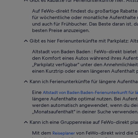
Gibt es Rabatte für Ferienunterkünfte hier: Alt
Auf FeWo-direkt findest du großartige Rabatte 
für wöchentliche oder monatliche Aufenthalte 
und auch für Frühbucher. Das Beste daran ist, 
besten Preise anzuzeigen.
Gibt es hier Ferienunterkünfte mit Parkplatz: A
Altstadt von Baden Baden : FeWo-direkt bietet 
den Komfort eines Autos während ihres Aufentha
„Parkplatz verfügbar" unter den Annehmlichkei
einen Kurztrip oder einen längeren Aufenthalt p
Kann ich Ferienunterkünfte für längere Aufentha
Eine
Altstadt von Baden Baden-Ferienunterkunft für l
längere Aufenthalte optimal nutzen. Bei Aufent
werden automatisch angewendet, wenn du deine 
„Monatsaufenthalt" in deiner Suche verwenden
Kann ich eine Gruppenreise auf FeWo-direkt pl
Mit dem
von FeWo-direkt wird die O
Reiseplaner