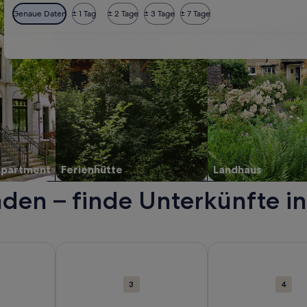
Genaue Daten
± 1 Tag
± 2 Tage
± 3 Tage
± 7 Tage
Apartment
Ferienhütte
Landhaus
aden – finde Unterkünfte i
in einem neuen Fenster geöffnet.
nen zu Casino Baden-Baden. Wird in einem neuen Fenster geö
Weitere Informationen zu Kurhaus Baden-Baden. W
Weitere Informatio
3
4