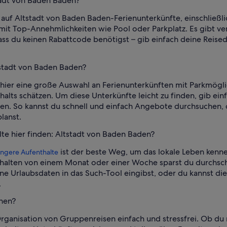
stadt von Baden Baden?
auf Altstadt von Baden Baden-Ferienunterkünfte, einschließli
mit Top-Annehmlichkeiten wie Pool oder Parkplatz. Es gibt v
dass du keinen Rabattcode benötigst – gib einfach deine Reised
ltstadt von Baden Baden?
hier eine große Auswahl an Ferienunterkünften mit Parkmöglic
lts schätzen. Um diese Unterkünfte leicht zu finden, gib ein
ten. So kannst du schnell und einfach Angebote durchsuchen, 
lanst.
lte hier finden: Altstadt von Baden Baden?
ist der beste Weg, um das lokale Leben kenn
ängere Aufenthalte
halten von einem Monat oder einer Woche sparst du durchschni
Urlaubsdaten in das Such-Tool eingibst, oder du kannst die
.
anen?
rganisation von Gruppenreisen einfach und stressfrei. Ob du