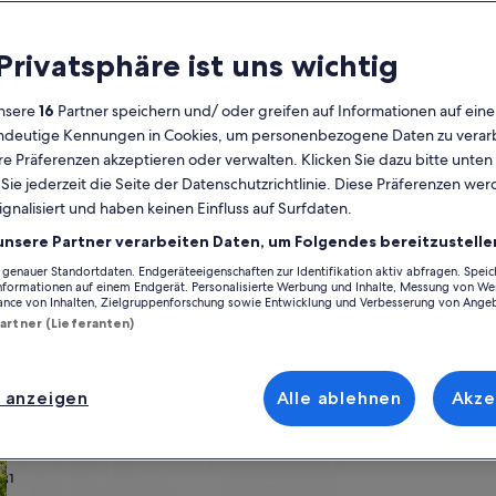
Kalender
 Privatsphäre ist uns wichtig
Derzeit
August 2026
werden
nsere
16
Partner speichern und/ oder greifen auf Informationen auf ein
die
eindeutige Kennungen in Cookies, um personenbezogene Daten zu verarb
Monate
Montag
Dienstag
Mittwoch
Donnerstag
Freitag
Samstag
Sonntag
Montag
Die
Mo
Di
Mi
Do
Fr
Sa
So
Mo
Di
e Präferenzen akzeptieren oder verwalten. Klicken Sie dazu bitte unten
August
ie jederzeit die Seite der Datenschutzrichtlinie. Diese Präferenzen we
2026
ignalisiert und haben keinen Einfluss auf Surfdaten.
und
1
1
2
2
berg
Regierungsbezirk Karlsruhe
Baden-Baden
Altstadt von Baden Baden
September
unsere Partner verarbeiten Daten, um Folgendes bereitzustelle
2026
enauer Standortdaten. Endgeräteeigenschaften zur Identifikation aktiv abfragen. Spei
3
4
5
6
7
8
7
8
9
9
Ferienunterkünften in Altstadt von Baden Baden, die für einen unverge
angezeigt.
Informationen auf einem Endgerät. Personalisierte Werbung und Inhalte, Messung von We
te bieten dir all die Annehmlichkeiten, die du dir für deinen Aufenthalt
ance von Inhalten, Zielgruppenforschung sowie Entwicklung und Verbesserung von Ange
t oder bezüglich der Rauchpräferenzen suchst, wirst du das finden, was
Partner (Lieferanten)
10
11
12
13
14
15
14
15
1
16
17
18
19
20
21
22
21
22
2
23
 anzeigen
Alle ablehnen
Akze
ach deinem Geschmack
24
25
26
27
28
29
28
29
3
30
wohnungen oder Apartments
Suche nach Ferienhütten
Suche nach Landhäu
31