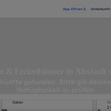
App öffnen
Unterkunft 
 & Ferienhäuser in Altstadt
künfte gefunden. Bitte gib deinen
Verfügbarkeit zu prüfen.
Daten
G
2 