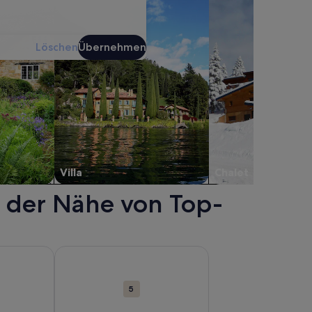
Löschen
Übernehmen
Villa
Chalet
n der Nähe von Top-
ffnet.
ird in einem neuen Fenster geöffnet.
nen zu Fabergé Museum. Wird in einem neuen Fenster geöffne
Weitere Informationen zu Trinkhalle. Wird in einem
5