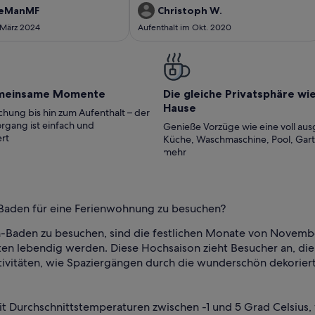
angenehmen Aufenthalt benötigt und wir
eManMF
Christoph W.
haben zu keinem Zeitpunkt etwas vermisst.
 März 2024
Aufenthalt im Okt. 2020
Wir würden jederzeit wiederkommen.
meinsame Momente
Die gleiche Privatsphäre wi
Hause
hung bis hin zum Aufenthalt – der
rgang ist einfach und
Genieße Vorzüge wie eine voll aus
rt
Küche, Waschmaschine, Pool, Gar
mehr
-Baden für eine Ferienwohnung zu besuchen?
en-Baden zu besuchen, sind die festlichen Monate von Novemb
iten lebendig werden. Diese Hochsaison zieht Besucher an, 
tivitäten, wie Spaziergängen durch die wunderschön dekorier
 Durchschnittstemperaturen zwischen -1 und 5 Grad Celsius, 