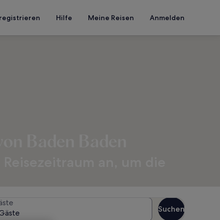
registrieren
Hilfe
Meine Reisen
Anmelden
 von Baden Baden
 Reisezeitraum an, um die
äste
Suchen
Gäste