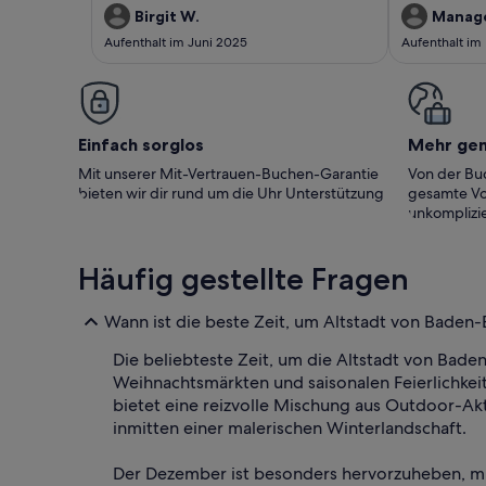
nette, freundliche Gastgeberin. Wir kommen
Birgit W.
Manag
gerne wieder!
Aufenthalt im Juni 2025
Aufenthalt im
Einfach sorglos
Mehr ge
Mit unserer Mit-Vertrauen-Buchen-Garantie
Von der Buc
bieten wir dir rund um die Uhr Unterstützung
gesamte Vo
unkomplizie
Häufig gestellte Fragen
Wann ist die beste Zeit, um Altstadt von Baden
Die beliebteste Zeit, um die Altstadt von Bad
Weihnachtsmärkten und saisonalen Feierlichke
bietet eine reizvolle Mischung aus Outdoor-Ak
inmitten einer malerischen Winterlandschaft.
Der Dezember ist besonders hervorzuheben, mit