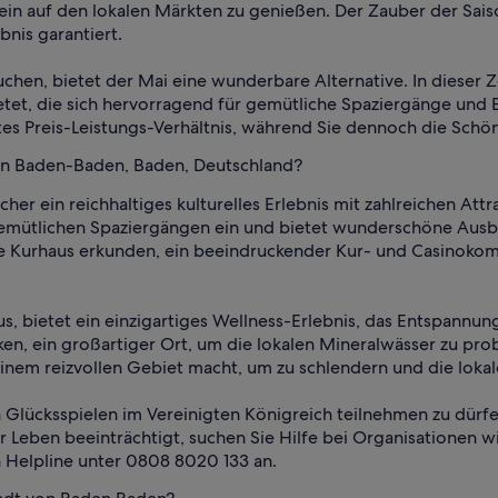
ein auf den lokalen Märkten zu genießen. Der Zauber der Sais
bnis garantiert.
uchen, bietet der Mai eine wunderbare Alternative. In dieser
etet, die sich hervorragend für gemütliche Spaziergänge un
tes Preis-Leistungs-Verhältnis, während Sie dennoch die Sc
von Baden-Baden, Baden, Deutschland?
er ein reichhaltiges kulturelles Erlebnis mit zahlreichen Attr
gemütlichen Spaziergängen ein und bietet wunderschöne Ausbl
he Kurhaus erkunden, ein beeindruckender Kur- und Casinokomp
us, bietet ein einzigartiges Wellness-Erlebnis, das Entspannu
sken, ein großartiger Ort, um die lokalen Mineralwässer zu pr
inem reizvollen Gebiet macht, um zu schlendern und die loka
n Glücksspielen im Vereinigten Königreich teilnehmen zu dürf
hr Leben beeinträchtigt, suchen Sie Hilfe bei Organisatione
Helpline unter 0808 8020 133 an.