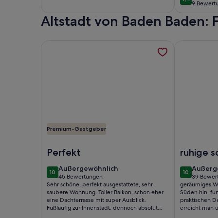
9,4 von 10
9 Bewert
(9
bewertungen)
Altstadt von Baden Baden:
bewert
Weitere Informationen zu Wunderschöne Ferienwo
Weitere Inf
Premium-Gastgeber
Foto von Wunderschöne Ferienwohnung in Trauml
Foto von Ap
Perfekt
ruhige 
und doc
außergewöhnlich
außerg
Außergewöhnlich
Außerg
10
10
Zentru
10 von 10
10 von 10
45 Bewertungen
39 Bewer
(45
(39
Sehr schöne, perfekt ausgestattete, sehr
geräumiges W
bewertungen)
bewert
saubere Wohnung. Toller Balkon, schon eher
Süden hin, fun
eine Dachterrasse mit super Ausblick.
praktischen D
Fußläufig zur Innenstadt, dennoch absolut
erreicht man 
ruhig. Eigener überdachter Parkplatz. Sehr
ausgestatten 