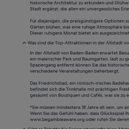
historische Architektur zu erkunden und Glühw
Stadt ergänzt, die allen ein unvergessliches Erle
Für diejenigen, die preisgünstigere Optionen s
Gärten blühen, was eine ruhige Atmosphäre bi
Dieser ruhigere Monat bietet ein ausgezeichne
Was sind die Top-Attraktionen in der Altstadt 
In der Altstadt von Baden-Baden erwartet Besuch
ein malerischer Park und Baumgarten, lädt zu 
Spaziergang entfernt können Sie das historisc
verschiedene Veranstaltungen beherbergt.
Das Friedrichsbad, ein römisch-irisches Badeha
befindet sich die Trinkhalle mit prächtigen Fre
gesäumt von Boutiquen und Cafés, was sie zu e
*Sie müssen mindestens 18 Jahre alt sein, um a
Wenn Sie das Gefühl haben, dass Glücksspiel I
www.begambleaware.org oder rufen Sie deren 