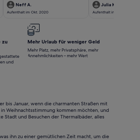
hat uns sogar für unser Baby
Neff A.
Julia K.
Babyreisebett zur Verfügung 
Aufenthalt im Okt. 2020
Aufenthalt im Okt. 2021
allem empfehlenswert.
e zu
Mehr Urlaub für weniger Geld
Mehr Platz, mehr Privatsphäre, mehr
Annehmlichkeiten – mehr Wert
gestattete
ten und
er bis Januar, wenn die charmanten Straßen mit
die in Weihnachtsstimmung kommen möchten, und
te Stadt und Besuchen der Thermalbäder, alles
was ihn zu einer gemütlichen Zeit macht, um die