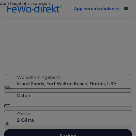
Zum Hauptinhalt springen
App herunterladen
Ferienwohnungen & Ferienhäuser
in Island Sands
Wir haben 27 Ferienunterkünfte gefunden. Bitte gib
deinen Reisezeitraum an, um die Verfügbarkeit zu
prüfen.
Wo soll’s hingehen?
Island Sands, Fort Walton Beach, Florida, USA
Daten
Gäste
2 Gäste
Suchen