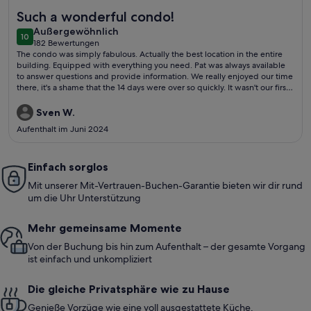
Weitere Infos zu Ja, direkt am Strand !! ISLAND SANDS # 3
Such a wonderful condo!
außergewöhnlich
Außergewöhnlich
10
10 von 10
182 Bewertungen
(182
The condo was simply fabulous. Actually the best location in the entire
bewertungen)
building. Equipped with everything you need. Pat was always available
to answer questions and provide information. We really enjoyed our time
there, it's a shame that the 14 days were over so quickly. It wasn't our first
visit to Fort Walton Beach, but it was certainly the best! Hopefully we will
have the opportunity to rent this great apartment again in the future.
Sven W.
Thanks! Corinna and Sven
Aufenthalt im Juni 2024
Einfach sorglos
Mit unserer Mit-Vertrauen-Buchen-Garantie bieten wir dir rund
um die Uhr Unterstützung
Mehr gemeinsame Momente
Von der Buchung bis hin zum Aufenthalt – der gesamte Vorgang
ist einfach und unkompliziert
Die gleiche Privatsphäre wie zu Hause
Genieße Vorzüge wie eine voll ausgestattete Küche,