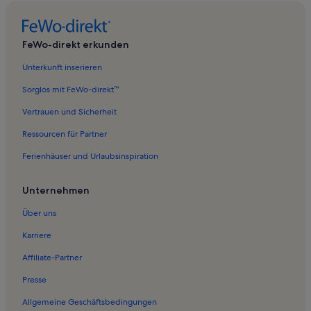
Ferienwohnungen in Venus
Ferienwohnungen in Nautilus
FeWo-direkt erkunden
Ferienwohnungen in Tiki Beach Eigentumswohnungen
Unterkunft inserieren
Ferienwohnungen in Piratenbucht
Sorglos mit FeWo-direkt™
Ferienwohnungen in Fort Walton Beach
Vertrauen und Sicherheit
Ferienwohnungen in Wasserkante
Ressourcen für Partner
Ferienwohnungen in Pelikaninsel
Ferienhäuser und Urlaubsinspiration
Ferienwohnungen in Tropische Insel
Ferienwohnungen in Bella Riva
Unternehmen
Ferienwohnungen in Emerald Isle
Über uns
Ferienwohnungen in Aqua Villa
Karriere
Ferienwohnungen in Blau
Affiliate-Partner
Ferienwohnungen in Dune Pointe
Presse
Ferienwohnungen in Okaloosa Island Beach
Allgemeine Geschäftsbedingungen
Ferienwohnungen in Veranda