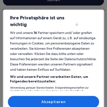
Ihre Privatsphäre ist uns
Okaloosa Island
Island Sands
wichtig
Wir und unsere
16
Partner speichern und/ oder greifen
auf Informationen auf einem Gerät zu, z.B. auf eindeutige
Finde Unterkünfte ganz nach deinem
Kennungen in Cookies, um personenbezogene Daten zu
Geschmack
verarbeiten. Sie können Ihre Präferenzen akzeptieren
oder verwalten. Klicken Sie dazu bitte unten oder
Suche nach Ferienhäusern
Suche nach Ferienwohnungen oder 
Suche nach 
besuchen Sie jederzeit die Seite der Datenschutzrichtlinie.
Diese Präferenzen werden unseren Partnern signalisiert
und haben keinen Einfluss auf Surfdaten.
Wir und unsere Partner verarbeiten Daten, um
Folgendes bereitzustellen:
Verwendung genauer Standortdaten. Endgeräteeigenschaften zur
Identifikation aktiv abfragen. Speichern von oder Zugriff auf
Informationen auf einem Endgerät. Personalisierte Werbung und
Inhalte, Messung von Werbeleistung und der Performance von Inhalten,
Zielgruppenforschung sowie Entwicklung und Verbesserung von
Akzeptieren
Angeboten.
Ferienhaus
Ferienwohnung/Apartment
Ferienhütt